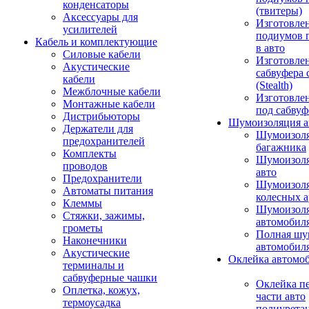
конденсаторы
(твитеры)
Аксессуары для
Изготовле
усилителей
подиумов 
Кабель и комплектующие
в авто
Силовые кабели
Изготовлен
Акустические
сабвуфера 
кабели
(Stealth)
Межблочные кабели
Изготовле
Монтажные кабели
под сабвуф
Дистрибьюторы
Шумоизоляция а
Держатели для
Шумоизол
предохранителей
багажника
Комплекты
Шумоизол
проводов
авто
Предохранители
Шумоизоля
Автоматы питания
колесных а
Клеммы
Шумоизоля
Стяжки, зажимы,
автомобил
грометы
Полная шу
Наконечники
автомобил
Акустические
Оклейка автомо
терминалы и
сабвуферные чашки
Оклейка п
Оплетка, кожух,
части авто
термоусадка
полиурета