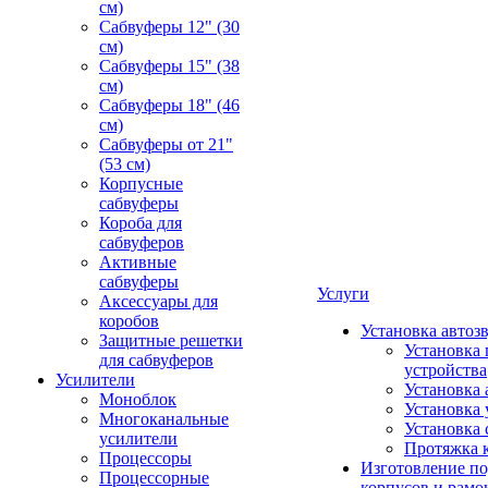
см)
Сабвуферы 12" (30
см)
Сабвуферы 15" (38
см)
Сабвуферы 18" (46
см)
Сабвуферы от 21"
(53 см)
Корпусные
сабвуферы
Короба для
сабвуферов
Активные
сабвуферы
Услуги
Аксессуары для
коробов
Установка автоз
Защитные решетки
Установка 
для сабвуферов
устройства
Усилители
Установка 
Моноблок
Установка 
Многоканальные
Установка 
усилители
Протяжка 
Процессоры
Изготовление п
Процессорные
корпусов и рамо