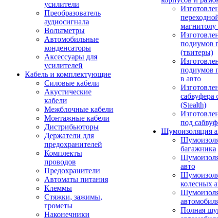
усилители
Изготовле
Преобразователь
переходно
аудиосигнала
магнитолу 
Вольтметры
Изготовле
Автомобильные
подиумов 
конденсаторы
(твитеры)
Аксессуары для
Изготовле
усилителей
подиумов 
Кабель и комплектующие
в авто
Силовые кабели
Изготовлен
Акустические
сабвуфера 
кабели
(Stealth)
Межблочные кабели
Изготовле
Монтажные кабели
под сабвуф
Дистрибьюторы
Шумоизоляция а
Держатели для
Шумоизол
предохранителей
багажника
Комплекты
Шумоизол
проводов
авто
Предохранители
Шумоизоля
Автоматы питания
колесных а
Клеммы
Шумоизоля
Стяжки, зажимы,
автомобил
грометы
Полная шу
Наконечники