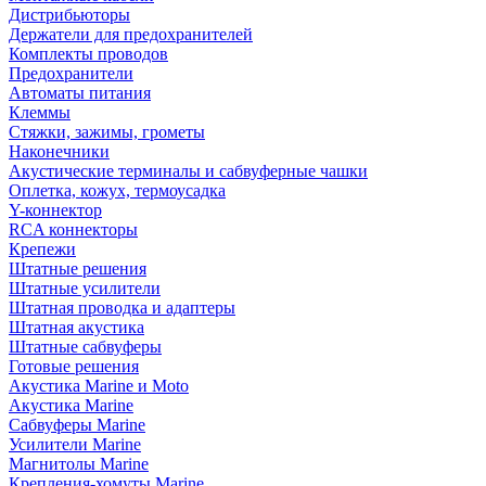
Дистрибьюторы
Держатели для предохранителей
Комплекты проводов
Предохранители
Автоматы питания
Клеммы
Стяжки, зажимы, грометы
Наконечники
Акустические терминалы и сабвуферные чашки
Оплетка, кожух, термоусадка
Y-коннектор
RCA коннекторы
Крепежи
Штатные решения
Штатные усилители
Штатная проводка и адаптеры
Штатная акустика
Штатные сабвуферы
Готовые решения
Акустика Marine и Moto
Акустика Marine
Сабвуферы Marine
Усилители Marine
Магнитолы Marine
Крепления-хомуты Marine