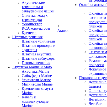
автомобил
Акустические
Оклейка автомо
терминалы и
сабвуферные чашки
Оклейка п
Оплетка, кожух,
части авто
термоусадка
полиурета
Y-коннектор
пленкой
RCA коннекторы
Акции
Оклейка а
Крепежи
полиурета
Штатные решения
пленкой
Штатные усилители
Оклейка а
Штатная проводка и
виниловой
адаптеры
Снятие/зам
Штатная акустика
шильдиков
Штатные сабвуферы
Ремонт вмя
Готовые решения
покраски
Акустика Marine и Moto
Локальное
Акустика Marine
окрашиван
Сабвуферы Marine
Полировка и де
Усилители Marine
Детейлинг 
Магнитолы Marine
фазная)
Крепления-хомуты
Очистка ку
Marine
Детейлинг 
Кабель и
Детейлинг
комплектующие
Детейлинг
Marine