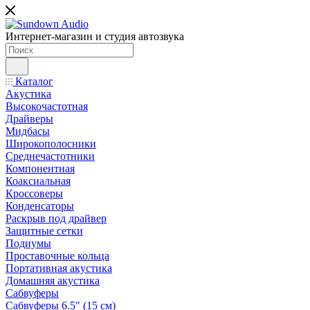
Интернет-магазин и студия автозвука
Каталог
Акустика
Высокочастотная
Драйверы
Мидбасы
Широкополосники
Среднечастотники
Компонентная
Коаксиальная
Кроссоверы
Конденсаторы
Раскрыв под драйвер
Защитные сетки
Подиумы
Проставочные кольца
Портативная акустика
Домашняя акустика
Сабвуферы
Сабвуферы 6.5" (15 см)