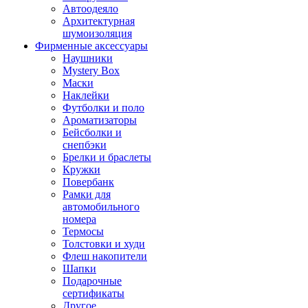
Автоодеяло
Архитектурная
шумоизоляция
Фирменные аксессуары
Наушники
Mystery Box
Маски
Наклейки
Футболки и поло
Ароматизаторы
Бейсболки и
снепбэки
Брелки и браслеты
Кружки
Повербанк
Рамки для
автомобильного
номера
Термосы
Толстовки и худи
Флеш накопители
Шапки
Подарочные
сертификаты
Другое