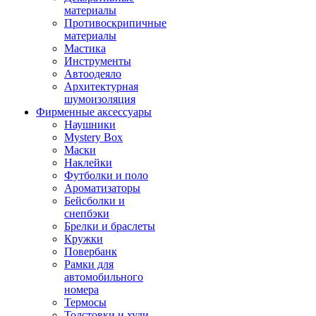
материалы
Противоскрипичные
материалы
Мастика
Инструменты
Автоодеяло
Архитектурная
шумоизоляция
Фирменные аксессуары
Наушники
Mystery Box
Маски
Наклейки
Футболки и поло
Ароматизаторы
Бейсболки и
снепбэки
Брелки и браслеты
Кружки
Повербанк
Рамки для
автомобильного
номера
Термосы
Толстовки и худи