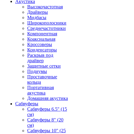
Акустика
Высокочастотная
Драйверы
Мидбасы
Широкополосники
Среднечастотники
Компонентная
Коаксиальная
Кроссоверы
Конденсаторы
Раскрыв под
драйвер
Защитные сетки
Подиумы
Проставочные
кольца
Портативная
акустика
Домашняя акустика
Сабвуферы
Сабвуферы 6.5" (15
см)
Сабвуферы 8" (20
см)
Сабвуферы 10" (25