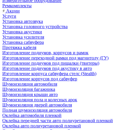
Измерительное оборудование
Ремкомплекты
Акции
Услуги
Установка автозвука
Установка головного устройства
Установка акустики
Установка усилителя
Установка сабвуфера
Протяжка кабеля
Изготовление подиумов, корпусов и рамок
Изготовление переходной рамки под магнитолу (ГУ)
Изготовление подиумов под пищалки (твитеры)
Изготовление подиумов под акустику в авто
Изготовление корпуса сабвуфера стелс (Stealth)
Изготовление корпусов под сабвуфер
Шумоизоляция автомобиля
Шумоизоляция багажника
Шумоизоляция крыши авто
Шумоизоляция пола и колесных арок
Шумоизоляция дверей автомобиля
Полная шумоизоляция автомобиля
Оклейка автомобиля пленкой
Оклейка передней части авто полиуретановой пленкой
Оклейка авто полиуретановой пленкой