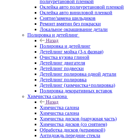
полиуретановой пленкой
Оклейка авто полиуретановой пленкой
Оклейка авто виниловой пленкой
Снятие/замена шильдиков
Ремонт вмятин без покраски
Локальное окрашивание детали
Полировка и детейлинг
Назад
Полировка и детейлинг
Детейлинг мойка (3-х фазная)
Очистка кузова глиной
Детейлинг двигателя
Детейлинг подвески
Детейлинг полировка одной детали
Детейлинг полировка
Детейлинг (химчистка+полировка)
Полировка декоративных вставок
Химчистка салона
Назад
Химчистка салона
Химчистка салона
Химчистка дисков (наружная часть)
Химчистка дисков (со снятием)
Обработка дисков (керамикой)
Антидождь передние стекла