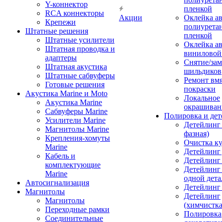
Y-коннектор
пленкой
RCA коннекторы
Акции
Оклейка а
Крепежи
полиурета
Штатные решения
пленкой
Штатные усилители
Оклейка а
Штатная проводка и
виниловой
адаптеры
Снятие/зам
Штатная акустика
шильдиков
Штатные сабвуферы
Ремонт вмя
Готовые решения
покраски
Акустика Marine и Moto
Локальное
Акустика Marine
окрашиван
Сабвуферы Marine
Полировка и де
Усилители Marine
Детейлинг 
Магнитолы Marine
фазная)
Крепления-хомуты
Очистка ку
Marine
Детейлинг 
Кабель и
Детейлинг
комплектующие
Детейлинг
Marine
одной дета
Автосигнализация
Детейлинг
Магнитолы
Детейлинг
Магнитолы
(химчистк
Переходные рамки
Полировка
Соединительные