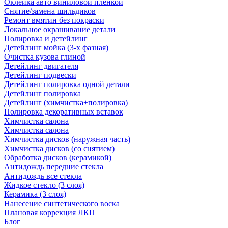
Оклейка авто виниловой пленкой
Снятие/замена шильдиков
Ремонт вмятин без покраски
Локальное окрашивание детали
Полировка и детейлинг
Детейлинг мойка (3-х фазная)
Очистка кузова глиной
Детейлинг двигателя
Детейлинг подвески
Детейлинг полировка одной детали
Детейлинг полировка
Детейлинг (химчистка+полировка)
Полировка декоративных вставок
Химчистка салона
Химчистка салона
Химчистка дисков (наружная часть)
Химчистка дисков (со снятием)
Обработка дисков (керамикой)
Антидождь передние стекла
Антидождь все стекла
Жидкое стекло (3 слоя)
Керамика (3 слоя)
Нанесение синтетического воска
Плановая коррекция ЛКП
Блог