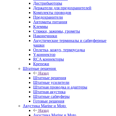
Дистрибьюторы
Держатели для предохранителей
Комплекты проводов
Предохранители
Автоматы питания
Клеммы
Стяжки, зажимы, грометы
Наконечники
Акустические терминалы и сабвуферные
чашки
Оплетка, кожух, термоусадка
Y-коннектор
RCA коннекторы
Крепежи
Штатные решения
Назад
Штатные решения
Штатные усилители
Штатная проводка и адаптеры
Штатная акустика
Штатные сабвуферы
Готовые решения
Акустика Marine и Moto
Назад
Акустика Marine и Moto