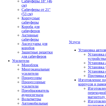
Сабвуферы 18" (46
см)
Сабвуферы от 21"
(53 см)
Корпусные
сабвуферы
Короба для
сабвуферов
Активные
сабвуферы
Услуги
Аксессуары для
коробов
Установка автоз
Защитные решетки
Установка 
для сабвуферов
устройства
Усилители
Установка 
Моноблок
Установка 
Многоканальные
Установка 
усилители
Протяжка 
Процессоры
Изготовление п
Процессорные
корпусов и рамо
усилители
Изготовле
Преобразователь
переходно
аудиосигнала
магнитолу 
Вольтметры
Изготовле
Автомобильные
подиумов 