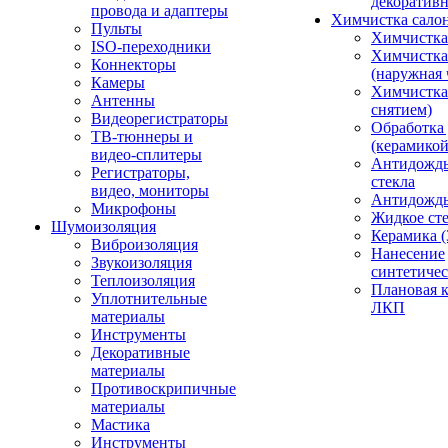
декоративн
провода и адаптеры
Химчистка сало
Пульты
Химчистка
ISO-переходники
Химчистка
Коннекторы
(наружная 
Камеры
Химчистка 
Антенны
снятием)
Видеорегистраторы
Обработка
ТВ-тюннеры и
(керамикой
видео-сплитеры
Антидождь
Регистраторы,
стекла
видео, мониторы
Антидождь 
Микрофоны
Жидкое сте
Шумоизоляция
Керамика (
Виброизоляция
Нанесение
Звукоизоляция
синтетичес
Теплоизоляция
Плановая 
Уплотнительные
ЛКП
материалы
Инструменты
Декоративные
материалы
Противоскрипичные
материалы
Мастика
Инструменты