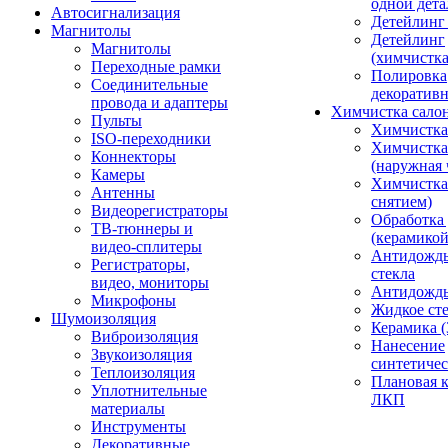
одной дета
Автосигнализация
Детейлинг
Магнитолы
Детейлинг
Магнитолы
(химчистк
Переходные рамки
Полировка
Соединительные
декоративн
провода и адаптеры
Химчистка сало
Пульты
Химчистка
ISO-переходники
Химчистка
Коннекторы
(наружная 
Камеры
Химчистка 
Антенны
снятием)
Видеорегистраторы
Обработка
ТВ-тюннеры и
(керамикой
видео-сплитеры
Антидождь
Регистраторы,
стекла
видео, мониторы
Антидождь 
Микрофоны
Жидкое сте
Шумоизоляция
Керамика (
Виброизоляция
Нанесение
Звукоизоляция
синтетичес
Теплоизоляция
Плановая 
Уплотнительные
ЛКП
материалы
Инструменты
Декоративные