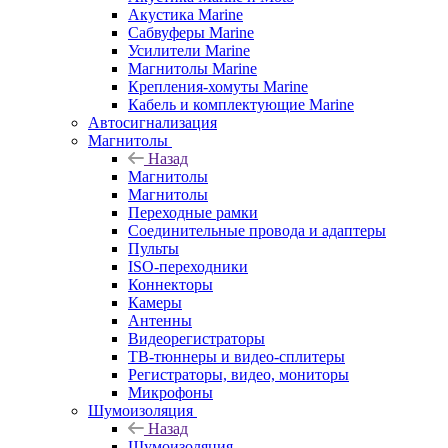
Акустика Marine
Сабвуферы Marine
Усилители Marine
Магнитолы Marine
Крепления-хомуты Marine
Кабель и комплектующие Marine
Автосигнализация
Магнитолы
Назад
Магнитолы
Магнитолы
Переходные рамки
Соединительные провода и адаптеры
Пульты
ISO-переходники
Коннекторы
Камеры
Антенны
Видеорегистраторы
ТВ-тюннеры и видео-сплитеры
Регистраторы, видео, мониторы
Микрофоны
Шумоизоляция
Назад
Шумоизоляция