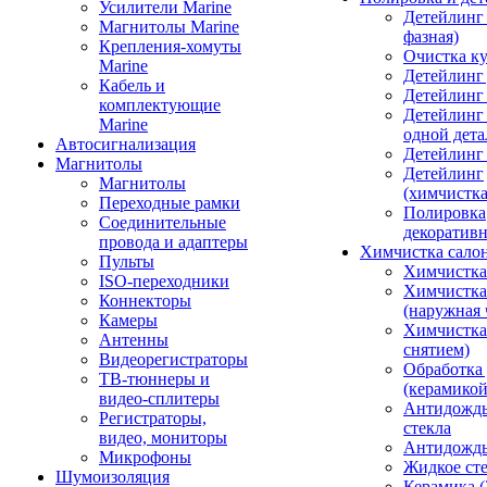
Усилители Marine
Детейлинг 
Магнитолы Marine
фазная)
Крепления-хомуты
Очистка ку
Marine
Детейлинг 
Кабель и
Детейлинг
комплектующие
Детейлинг
Marine
одной дета
Автосигнализация
Детейлинг
Магнитолы
Детейлинг
Магнитолы
(химчистк
Переходные рамки
Полировка
Соединительные
декоративн
провода и адаптеры
Химчистка сало
Пульты
Химчистка
ISO-переходники
Химчистка
Коннекторы
(наружная 
Камеры
Химчистка 
Антенны
снятием)
Видеорегистраторы
Обработка
ТВ-тюннеры и
(керамикой
видео-сплитеры
Антидождь
Регистраторы,
стекла
видео, мониторы
Антидождь 
Микрофоны
Жидкое сте
Шумоизоляция
Керамика (