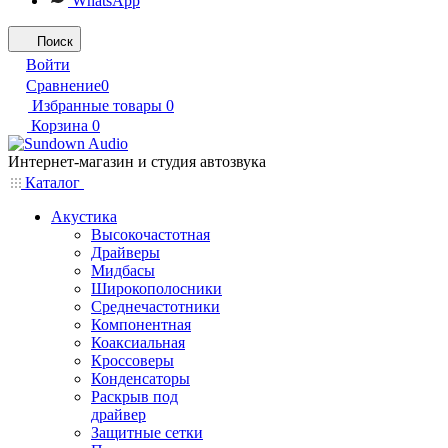
WhatsApp
Поиск
Войти
Сравнение
0
Избранные товары
0
Корзина
0
Интернет-магазин и студия автозвука
Каталог
Акустика
Высокочастотная
Драйверы
Мидбасы
Широкополосники
Среднечастотники
Компонентная
Коаксиальная
Кроссоверы
Конденсаторы
Раскрыв под
драйвер
Защитные сетки