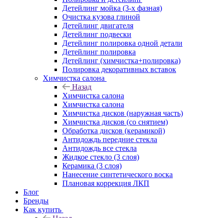
Детейлинг мойка (3-х фазная)
Очистка кузова глиной
Детейлинг двигателя
Детейлинг подвески
Детейлинг полировка одной детали
Детейлинг полировка
Детейлинг (химчистка+полировка)
Полировка декоративных вставок
Химчистка салона
Назад
Химчистка салона
Химчистка салона
Химчистка дисков (наружная часть)
Химчистка дисков (со снятием)
Обработка дисков (керамикой)
Антидождь передние стекла
Антидождь все стекла
Жидкое стекло (3 слоя)
Керамика (3 слоя)
Нанесение синтетического воска
Плановая коррекция ЛКП
Блог
Бренды
Как купить