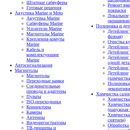
Штатные сабвуферы
Ремонт вмя
Готовые решения
покраски
Акустика Marine и Moto
Локальное
Акустика Marine
окрашиван
Сабвуферы Marine
Полировка и де
Усилители Marine
Детейлинг 
Магнитолы Marine
фазная)
Крепления-хомуты
Очистка ку
Marine
Детейлинг 
Кабель и
Детейлинг
комплектующие
Детейлинг
Marine
одной дета
Автосигнализация
Детейлинг
Магнитолы
Детейлинг
Магнитолы
(химчистк
Переходные рамки
Полировка
Соединительные
декоративн
провода и адаптеры
Химчистка сало
Пульты
Химчистка
ISO-переходники
Химчистка
Коннекторы
(наружная 
Камеры
Химчистка 
Антенны
снятием)
Видеорегистраторы
Обработка
ТВ-тюннеры и