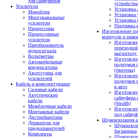
для сабвуферов
устройства
Усилители
Установка 
Моноблок
Установка 
Многоканальные
Установка 
усилители
Протяжка 
Процессоры
Изготовление п
Процессорные
корпусов и рамо
усилители
Изготовле
Преобразователь
переходно
аудиосигнала
магнитолу 
Вольтметры
Изготовле
Автомобильные
подиумов 
конденсаторы
(твитеры)
Аксессуары для
Изготовле
усилителей
подиумов 
Кабель и комплектующие
в авто
Силовые кабели
Изготовлен
Акустические
сабвуфера 
кабели
(Stealth)
Межблочные кабели
Изготовле
Монтажные кабели
под сабвуф
Дистрибьюторы
Шумоизоляция а
Держатели для
Шумоизол
предохранителей
багажника
Комплекты
Шумоизол