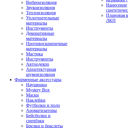
Виброизоляция
Нанесение
Звукоизоляция
синтетичес
Теплоизоляция
Плановая 
Уплотнительные
ЛКП
материалы
Инструменты
Декоративные
материалы
Противоскрипичные
материалы
Мастика
Инструменты
Автоодеяло
Архитектурная
шумоизоляция
Фирменные аксессуары
Наушники
Mystery Box
Маски
Наклейки
Футболки и поло
Ароматизаторы
Бейсболки и
снепбэки
Брелки и браслеты