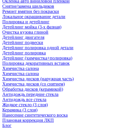
Оклейка авто виниловой пленкой
Снятие/замена шильдиков
Ремонт вмятин без покраски
Локальное окрашивание детали
Полировка и детейлинг
Детейлинг мойка (3-х фазная)
Очистка кузова глиной
Детейлинг двигателя
Детейлинг подвески
Детейлинг полировка одной детали
Детейлинг полировка
Детейлинг (химчистка+полировка)
Полировка декоративных вставок
Химчистка салона
Химчистка салона
Химчистка дисков (наружная часть)
Химчистка дисков (со снятием)
Обработка дисков (керамикой)
Антидождь передние стекла
Антидождь все стекла
Жидкое стекло (3 слоя)
Керамика (3 слоя)
Нанесение синтетического воска
Плановая коррекция ЛКП
Блог