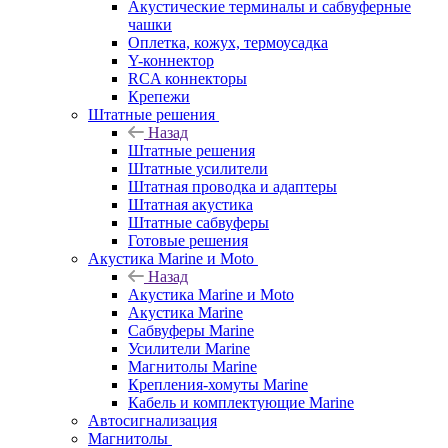
Акустические терминалы и сабвуферные
чашки
Оплетка, кожух, термоусадка
Y-коннектор
RCA коннекторы
Крепежи
Штатные решения
Назад
Штатные решения
Штатные усилители
Штатная проводка и адаптеры
Штатная акустика
Штатные сабвуферы
Готовые решения
Акустика Marine и Moto
Назад
Акустика Marine и Moto
Акустика Marine
Сабвуферы Marine
Усилители Marine
Магнитолы Marine
Крепления-хомуты Marine
Кабель и комплектующие Marine
Автосигнализация
Магнитолы