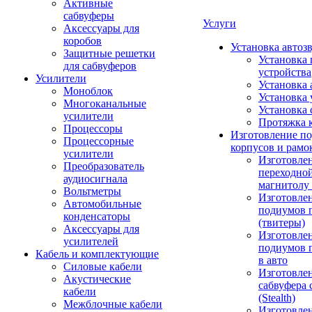
Активные
сабвуферы
Услуги
Аксессуары для
коробов
Установка автоз
Защитные решетки
Установка 
для сабвуферов
устройства
Усилители
Установка 
Моноблок
Установка 
Многоканальные
Установка 
усилители
Протяжка 
Процессоры
Изготовление п
Процессорные
корпусов и рамо
усилители
Изготовле
Преобразователь
переходно
аудиосигнала
магнитолу 
Вольтметры
Изготовле
Автомобильные
подиумов 
конденсаторы
(твитеры)
Аксессуары для
Изготовле
усилителей
подиумов 
Кабель и комплектующие
в авто
Силовые кабели
Изготовлен
Акустические
сабвуфера 
кабели
(Stealth)
Межблочные кабели
Изготовле