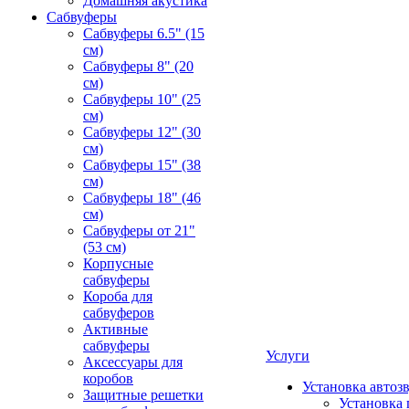
Домашняя акустика
Сабвуферы
Сабвуферы 6.5" (15
см)
Сабвуферы 8" (20
см)
Сабвуферы 10" (25
см)
Сабвуферы 12" (30
см)
Сабвуферы 15" (38
см)
Сабвуферы 18" (46
см)
Сабвуферы от 21"
(53 см)
Корпусные
сабвуферы
Короба для
сабвуферов
Активные
сабвуферы
Услуги
Аксессуары для
коробов
Установка автоз
Защитные решетки
Установка 