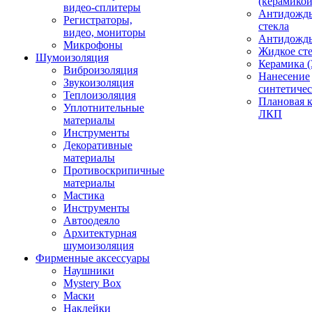
(керамикой
видео-сплитеры
Антидождь
Регистраторы,
стекла
видео, мониторы
Антидождь 
Микрофоны
Жидкое сте
Шумоизоляция
Керамика (
Виброизоляция
Нанесение
Звукоизоляция
синтетичес
Теплоизоляция
Плановая 
Уплотнительные
ЛКП
материалы
Инструменты
Декоративные
материалы
Противоскрипичные
материалы
Мастика
Инструменты
Автоодеяло
Архитектурная
шумоизоляция
Фирменные аксессуары
Наушники
Mystery Box
Маски
Наклейки