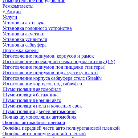
Измерительное оборудование
Ремкомплекты
Акции
Услуги
Установка автозвука
Установка головного устройства
Установка акустики
Установка усилителя
Установка сабвуфера
Протяжка кабеля
Изготовление подиумов, корпусов и рамок
Изготовление переходной рамки под магнитолу (ГУ)
Изготовление подиумов под пищалки (твитеры)
Изготовление подиумов под акустику в авто
Изготовление корпуса сабвуфера стелс (Stealth)
Изготовление корпусов под сабвуфер
Шумоизоляция автомобиля
Шумоизоляция багажника
Шумоизоляция крыши авто
Шумоизоляция пола и колесных арок
Шумоизоляция дверей автомобиля
Полная шумоизоляция автомобиля
Оклейка автомобиля пленкой
Оклейка передней части авто полиуретановой пленкой
Оклейка авто полиуретановой пленкой