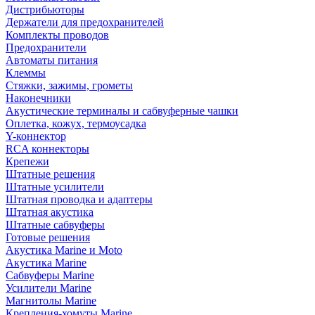
Дистрибьюторы
Держатели для предохранителей
Комплекты проводов
Предохранители
Автоматы питания
Клеммы
Стяжки, зажимы, грометы
Наконечники
Акустические терминалы и сабвуферные чашки
Оплетка, кожух, термоусадка
Y-коннектор
RCA коннекторы
Крепежи
Штатные решения
Штатные усилители
Штатная проводка и адаптеры
Штатная акустика
Штатные сабвуферы
Готовые решения
Акустика Marine и Moto
Акустика Marine
Сабвуферы Marine
Усилители Marine
Магнитолы Marine
Крепления-хомуты Marine