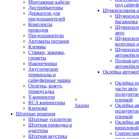
Монтажные кабели
под сабвуф
Дистрибьюторы
Шумоизоляция а
Держатели для
Шумоизол
предохранителей
багажника
Комплекты
Шумоизол
проводов
авто
Предохранители
Шумоизоля
Автоматы питания
колесных а
Клеммы
Шумоизоля
Стяжки, зажимы,
автомобил
грометы
Полная шу
Наконечники
автомобил
Акустические
Оклейка автомо
терминалы и
сабвуферные чашки
Оклейка п
Оплетка, кожух,
части авто
термоусадка
полиурета
Y-коннектор
пленкой
RCA коннекторы
Акции
Оклейка а
Крепежи
полиурета
Штатные решения
пленкой
Штатные усилители
Оклейка а
Штатная проводка и
виниловой
адаптеры
Снятие/зам
Штатная акустика
шильдиков