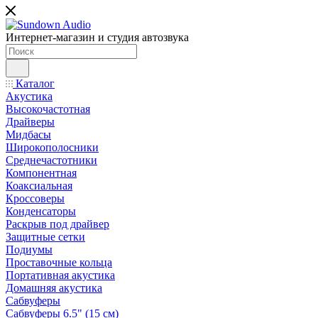
Интернет-магазин и студия автозвука
Каталог
Акустика
Высокочастотная
Драйверы
Мидбасы
Широкополосники
Среднечастотники
Компонентная
Коаксиальная
Кроссоверы
Конденсаторы
Раскрыв под драйвер
Защитные сетки
Подиумы
Проставочные кольца
Портативная акустика
Домашняя акустика
Сабвуферы
Сабвуферы 6.5" (15 см)