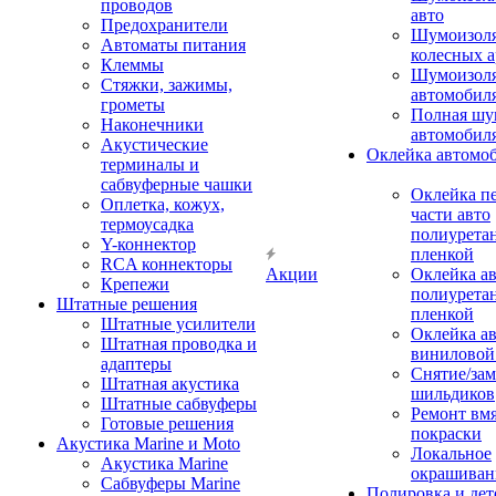
проводов
авто
Предохранители
Шумоизоля
Автоматы питания
колесных а
Клеммы
Шумоизоля
Стяжки, зажимы,
автомобил
грометы
Полная шу
Наконечники
автомобил
Акустические
Оклейка автомо
терминалы и
сабвуферные чашки
Оклейка п
Оплетка, кожух,
части авто
термоусадка
полиурета
Y-коннектор
пленкой
RCA коннекторы
Акции
Оклейка а
Крепежи
полиурета
Штатные решения
пленкой
Штатные усилители
Оклейка а
Штатная проводка и
виниловой
адаптеры
Снятие/зам
Штатная акустика
шильдиков
Штатные сабвуферы
Ремонт вмя
Готовые решения
покраски
Акустика Marine и Moto
Локальное
Акустика Marine
окрашиван
Сабвуферы Marine
Полировка и де