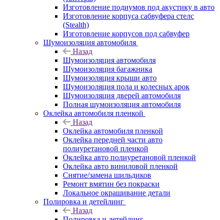
Изготовление подиумов под акустику в авто
Изготовление корпуса сабвуфера стелс
(Stealth)
Изготовление корпусов под сабвуфер
Шумоизоляция автомобиля
Назад
Шумоизоляция автомобиля
Шумоизоляция багажника
Шумоизоляция крыши авто
Шумоизоляция пола и колесных арок
Шумоизоляция дверей автомобиля
Полная шумоизоляция автомобиля
Оклейка автомобиля пленкой
Назад
Оклейка автомобиля пленкой
Оклейка передней части авто
полиуретановой пленкой
Оклейка авто полиуретановой пленкой
Оклейка авто виниловой пленкой
Снятие/замена шильдиков
Ремонт вмятин без покраски
Локальное окрашивание детали
Полировка и детейлинг
Назад
Полировка и детейлинг