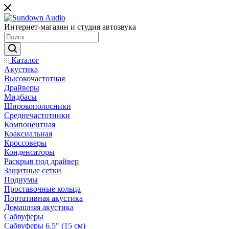
Интернет-магазин и студия автозвука
Каталог
Акустика
Высокочастотная
Драйверы
Мидбасы
Широкополосники
Среднечастотники
Компонентная
Коаксиальная
Кроссоверы
Конденсаторы
Раскрыв под драйвер
Защитные сетки
Подиумы
Проставочные кольца
Портативная акустика
Домашняя акустика
Сабвуферы
Сабвуферы 6.5" (15 см)