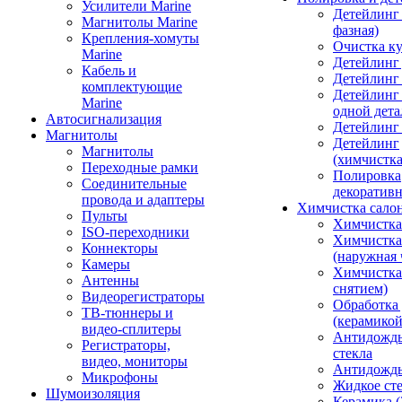
Усилители Marine
Детейлинг 
Магнитолы Marine
фазная)
Крепления-хомуты
Очистка ку
Marine
Детейлинг 
Кабель и
Детейлинг
комплектующие
Детейлинг
Marine
одной дета
Автосигнализация
Детейлинг
Магнитолы
Детейлинг
Магнитолы
(химчистк
Переходные рамки
Полировка
Соединительные
декоративн
провода и адаптеры
Химчистка сало
Пульты
Химчистка
ISO-переходники
Химчистка
Коннекторы
(наружная 
Камеры
Химчистка 
Антенны
снятием)
Видеорегистраторы
Обработка
ТВ-тюннеры и
(керамикой
видео-сплитеры
Антидождь
Регистраторы,
стекла
видео, мониторы
Антидождь 
Микрофоны
Жидкое сте
Шумоизоляция
Керамика (