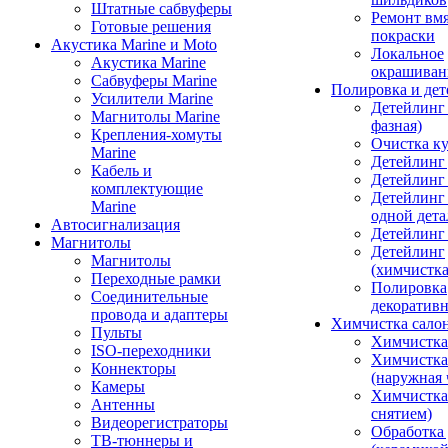
Штатные сабвуферы
Ремонт вмя
Готовые решения
покраски
Акустика Marine и Moto
Локальное
Акустика Marine
окрашиван
Сабвуферы Marine
Полировка и де
Усилители Marine
Детейлинг 
Магнитолы Marine
фазная)
Крепления-хомуты
Очистка ку
Marine
Детейлинг 
Кабель и
Детейлинг
комплектующие
Детейлинг
Marine
одной дета
Автосигнализация
Детейлинг
Магнитолы
Детейлинг
Магнитолы
(химчистк
Переходные рамки
Полировка
Соединительные
декоративн
провода и адаптеры
Химчистка сало
Пульты
Химчистка
ISO-переходники
Химчистка
Коннекторы
(наружная 
Камеры
Химчистка 
Антенны
снятием)
Видеорегистраторы
Обработка
ТВ-тюннеры и