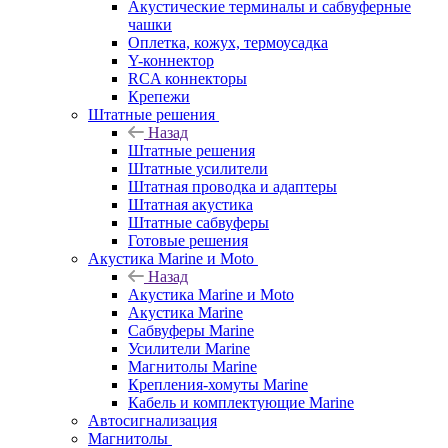
Акустические терминалы и сабвуферные
чашки
Оплетка, кожух, термоусадка
Y-коннектор
RCA коннекторы
Крепежи
Штатные решения
Назад
Штатные решения
Штатные усилители
Штатная проводка и адаптеры
Штатная акустика
Штатные сабвуферы
Готовые решения
Акустика Marine и Moto
Назад
Акустика Marine и Moto
Акустика Marine
Сабвуферы Marine
Усилители Marine
Магнитолы Marine
Крепления-хомуты Marine
Кабель и комплектующие Marine
Автосигнализация
Магнитолы