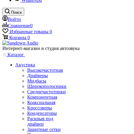
WhatsApp
Поиск
Войти
Сравнение
0
Избранные товары
0
Корзина
0
Интернет-магазин и студия автозвука
Каталог
Акустика
Высокочастотная
Драйверы
Мидбасы
Широкополосники
Среднечастотники
Компонентная
Коаксиальная
Кроссоверы
Конденсаторы
Раскрыв под
драйвер
Защитные сетки