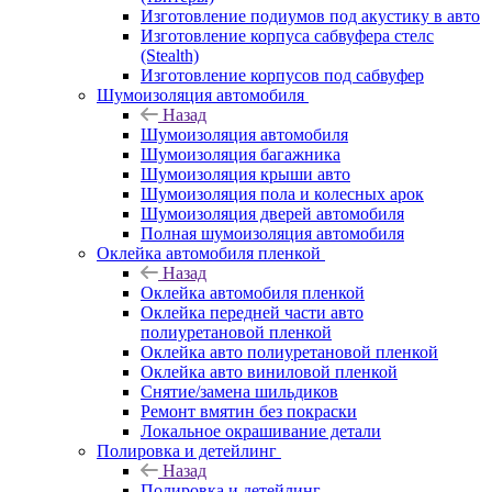
Изготовление подиумов под акустику в авто
Изготовление корпуса сабвуфера стелс
(Stealth)
Изготовление корпусов под сабвуфер
Шумоизоляция автомобиля
Назад
Шумоизоляция автомобиля
Шумоизоляция багажника
Шумоизоляция крыши авто
Шумоизоляция пола и колесных арок
Шумоизоляция дверей автомобиля
Полная шумоизоляция автомобиля
Оклейка автомобиля пленкой
Назад
Оклейка автомобиля пленкой
Оклейка передней части авто
полиуретановой пленкой
Оклейка авто полиуретановой пленкой
Оклейка авто виниловой пленкой
Снятие/замена шильдиков
Ремонт вмятин без покраски
Локальное окрашивание детали
Полировка и детейлинг
Назад
Полировка и детейлинг