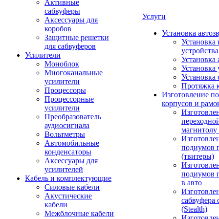
Активные
сабвуферы
Услуги
Аксессуары для
коробов
Установка автоз
Защитные решетки
Установка 
для сабвуферов
устройства
Усилители
Установка 
Моноблок
Установка 
Многоканальные
Установка 
усилители
Протяжка 
Процессоры
Изготовление п
Процессорные
корпусов и рамо
усилители
Изготовле
Преобразователь
переходно
аудиосигнала
магнитолу 
Вольтметры
Изготовле
Автомобильные
подиумов 
конденсаторы
(твитеры)
Аксессуары для
Изготовле
усилителей
подиумов 
Кабель и комплектующие
в авто
Силовые кабели
Изготовлен
Акустические
сабвуфера 
кабели
(Stealth)
Межблочные кабели
Изготовле