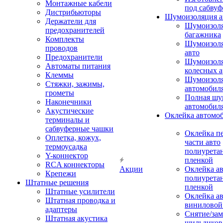
Монтажные кабели
под сабвуф
Дистрибьюторы
Шумоизоляция а
Держатели для
Шумоизол
предохранителей
багажника
Комплекты
Шумоизол
проводов
авто
Предохранители
Шумоизоля
Автоматы питания
колесных а
Клеммы
Шумоизоля
Стяжки, зажимы,
автомобил
грометы
Полная шу
Наконечники
автомобил
Акустические
Оклейка автомо
терминалы и
сабвуферные чашки
Оклейка п
Оплетка, кожух,
части авто
термоусадка
полиурета
Y-коннектор
пленкой
RCA коннекторы
Акции
Оклейка а
Крепежи
полиурета
Штатные решения
пленкой
Штатные усилители
Оклейка а
Штатная проводка и
виниловой
адаптеры
Снятие/зам
Штатная акустика
шильдиков