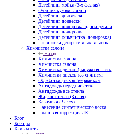
Детейлинг мойка (3-х фазная)
Очистка кузова глиной
Детейлинг двигателя
Детейлинг подвески
Детейлинг полировка одной детали
Детейлинг полировка
Детейлинг (химчистка+полировка)
Полировка декоративных вставок
Химчистка салона
Назад
Химчистка салона
Химчистка салона
Химчистка дисков (наружная часть)
Химчистка дисков (со снятием)
Обработка дисков (керамикой)
Антидождь передние стекла
Антидождь все стекла
Жидкое стекло (3 слоя)
Керамика (3 слоя)
Нанесение синтетического воска
Плановая коррекция ЛКП
Блог
Бренды
Как купить