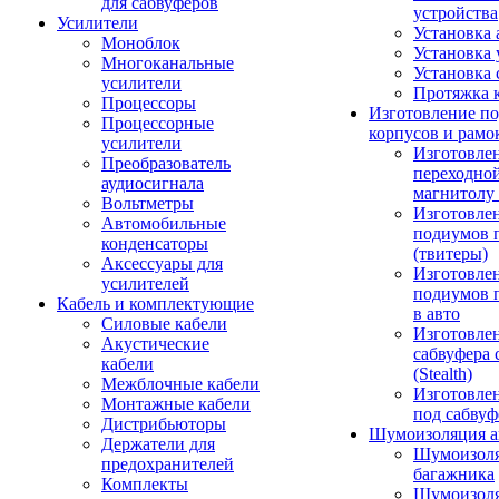
для сабвуферов
устройства
Усилители
Установка 
Моноблок
Установка 
Многоканальные
Установка 
усилители
Протяжка 
Процессоры
Изготовление п
Процессорные
корпусов и рамо
усилители
Изготовле
Преобразователь
переходно
аудиосигнала
магнитолу 
Вольтметры
Изготовле
Автомобильные
подиумов 
конденсаторы
(твитеры)
Аксессуары для
Изготовле
усилителей
подиумов 
Кабель и комплектующие
в авто
Силовые кабели
Изготовлен
Акустические
сабвуфера 
кабели
(Stealth)
Межблочные кабели
Изготовле
Монтажные кабели
под сабвуф
Дистрибьюторы
Шумоизоляция а
Держатели для
Шумоизол
предохранителей
багажника
Комплекты
Шумоизол