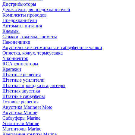
Дистрибьюторы
Держатели для предохранителей
Комплекты проводов
Предохранители
Автоматы питания
Клеммы
Стяжки, зажимы, грометы
Наконечники
Акустические терминалы и сабвуферные чашки
Оплетка, кожух, термоусадка
Y-коннектор
RCA коннекторы
Крепежи
Штатные решения
Штатные усилители
Штатная проводка и адаптеры
Штатная акустика
Штатные сабвуферы
Готовые решения
Акустика Marine и Moto
Акустика Marine
Сабвуферы Marine
Усилители Marine
Магнитолы Marine
Крепления-хомуты Marine