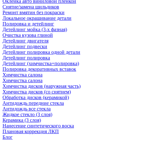
Оклейка авто виниловой пленкой
Снятие/замена шильдиков
Ремонт вмятин без покраски
Локальное окрашивание детали
Полировка и детейлинг
Детейлинг мойка (3-х фазная)
Очистка кузова глиной
Детейлинг двигателя
Детейлинг подвески
Детейлинг полировка одной детали
Детейлинг полировка
Детейлинг (химчистка+полировка)
Полировка декоративных вставок
Химчистка салона
Химчистка салона
Химчистка дисков (наружная часть)
Химчистка дисков (со снятием)
Обработка дисков (керамикой)
Антидождь передние стекла
Антидождь все стекла
Жидкое стекло (3 слоя)
Керамика (3 слоя)
Нанесение синтетического воска
Плановая коррекция ЛКП
Блог