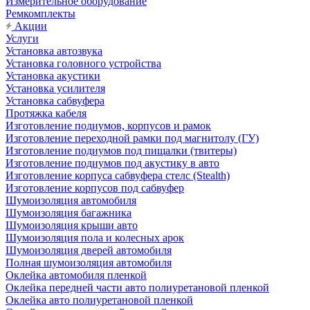
Измерительное оборудование
Ремкомплекты
Акции
Услуги
Установка автозвука
Установка головного устройства
Установка акустики
Установка усилителя
Установка сабвуфера
Протяжка кабеля
Изготовление подиумов, корпусов и рамок
Изготовление переходной рамки под магнитолу (ГУ)
Изготовление подиумов под пищалки (твитеры)
Изготовление подиумов под акустику в авто
Изготовление корпуса сабвуфера стелс (Stealth)
Изготовление корпусов под сабвуфер
Шумоизоляция автомобиля
Шумоизоляция багажника
Шумоизоляция крыши авто
Шумоизоляция пола и колесных арок
Шумоизоляция дверей автомобиля
Полная шумоизоляция автомобиля
Оклейка автомобиля пленкой
Оклейка передней части авто полиуретановой пленкой
Оклейка авто полиуретановой пленкой