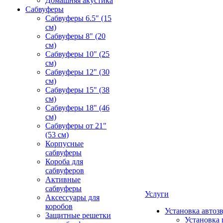
Домашняя акустика
Сабвуферы
Сабвуферы 6.5" (15
см)
Сабвуферы 8" (20
см)
Сабвуферы 10" (25
см)
Сабвуферы 12" (30
см)
Сабвуферы 15" (38
см)
Сабвуферы 18" (46
см)
Сабвуферы от 21"
(53 см)
Корпусные
сабвуферы
Короба для
сабвуферов
Активные
сабвуферы
Услуги
Аксессуары для
коробов
Установка автоз
Защитные решетки
Установка 