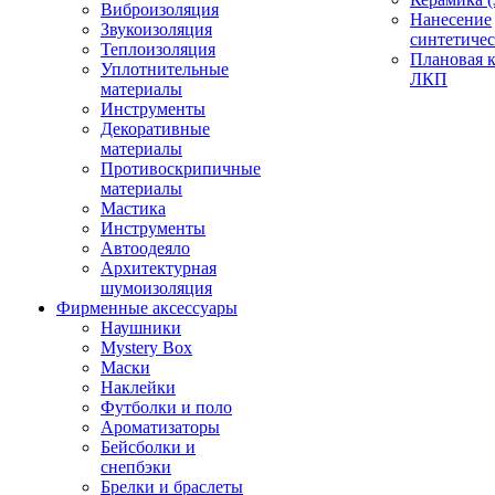
Виброизоляция
Нанесение
Звукоизоляция
синтетичес
Теплоизоляция
Плановая 
Уплотнительные
ЛКП
материалы
Инструменты
Декоративные
материалы
Противоскрипичные
материалы
Мастика
Инструменты
Автоодеяло
Архитектурная
шумоизоляция
Фирменные аксессуары
Наушники
Mystery Box
Маски
Наклейки
Футболки и поло
Ароматизаторы
Бейсболки и
снепбэки
Брелки и браслеты