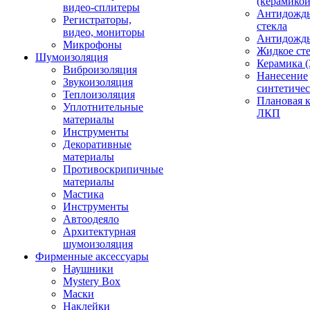
(керамикой
видео-сплитеры
Антидождь
Регистраторы,
стекла
видео, мониторы
Антидождь 
Микрофоны
Жидкое сте
Шумоизоляция
Керамика (
Виброизоляция
Нанесение
Звукоизоляция
синтетичес
Теплоизоляция
Плановая 
Уплотнительные
ЛКП
материалы
Инструменты
Декоративные
материалы
Противоскрипичные
материалы
Мастика
Инструменты
Автоодеяло
Архитектурная
шумоизоляция
Фирменные аксессуары
Наушники
Mystery Box
Маски
Наклейки