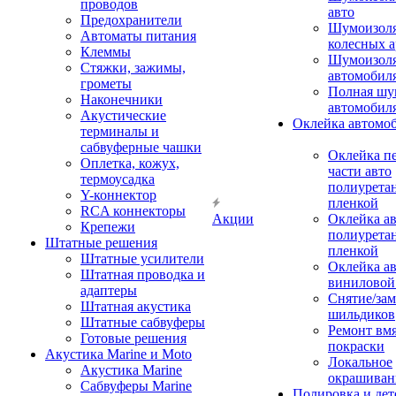
проводов
авто
Предохранители
Шумоизоля
Автоматы питания
колесных а
Клеммы
Шумоизоля
Стяжки, зажимы,
автомобил
грометы
Полная шу
Наконечники
автомобил
Акустические
Оклейка автомо
терминалы и
сабвуферные чашки
Оклейка п
Оплетка, кожух,
части авто
термоусадка
полиурета
Y-коннектор
пленкой
RCA коннекторы
Акции
Оклейка а
Крепежи
полиурета
Штатные решения
пленкой
Штатные усилители
Оклейка а
Штатная проводка и
виниловой
адаптеры
Снятие/зам
Штатная акустика
шильдиков
Штатные сабвуферы
Ремонт вмя
Готовые решения
покраски
Акустика Marine и Moto
Локальное
Акустика Marine
окрашиван
Сабвуферы Marine
Полировка и де