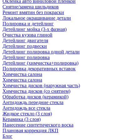
Оклейка авто виниловой пленкой
Снятие/замена шильдиков
Ремонт вмятин без покраски
Локальное окрашивание детали
Полировка и детейлинг
Детейлинг мойка (3-х фазная)
Очистка кузова глиной
Детейлинг двигателя
Детейлинг подвески
Детейлинг полировка одной детали
Детейлинг полировка
Детейлинг (химчистка+полировка)
Полировка декоративных вставок
Химчистка салона
Химчистка салона
Химчистка дисков (наружная часть)
Химчистка дисков (со снятием)
Обработка дисков (керамикой)
Антидождь передние стекла
Антидождь все стекла
Жидкое стекло (3 слоя)
Керамика (3 слоя)
Нанесение синтетического воска
Плановая коррекция ЛКП
Блог