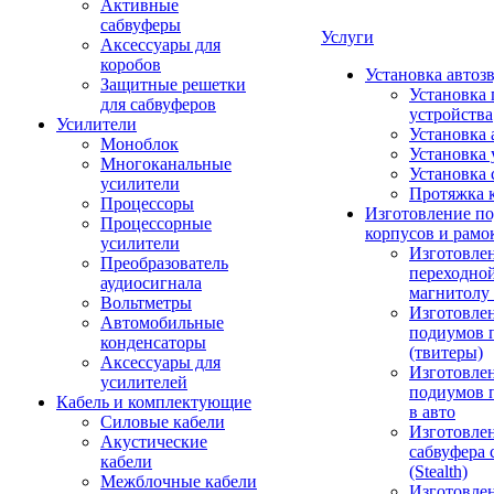
Активные
сабвуферы
Услуги
Аксессуары для
коробов
Установка автоз
Защитные решетки
Установка 
для сабвуферов
устройства
Усилители
Установка 
Моноблок
Установка 
Многоканальные
Установка 
усилители
Протяжка 
Процессоры
Изготовление п
Процессорные
корпусов и рамо
усилители
Изготовле
Преобразователь
переходно
аудиосигнала
магнитолу 
Вольтметры
Изготовле
Автомобильные
подиумов 
конденсаторы
(твитеры)
Аксессуары для
Изготовле
усилителей
подиумов 
Кабель и комплектующие
в авто
Силовые кабели
Изготовлен
Акустические
сабвуфера 
кабели
(Stealth)
Межблочные кабели
Изготовле