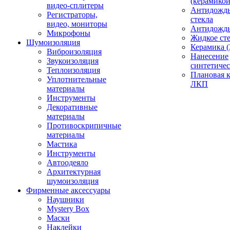
(керамикой
видео-сплитеры
Антидождь
Регистраторы,
стекла
видео, мониторы
Антидождь 
Микрофоны
Жидкое сте
Шумоизоляция
Керамика (
Виброизоляция
Нанесение
Звукоизоляция
синтетичес
Теплоизоляция
Плановая 
Уплотнительные
ЛКП
материалы
Инструменты
Декоративные
материалы
Противоскрипичные
материалы
Мастика
Инструменты
Автоодеяло
Архитектурная
шумоизоляция
Фирменные аксессуары
Наушники
Mystery Box
Маски
Наклейки