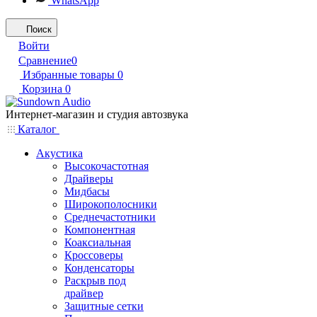
WhatsApp
Поиск
Войти
Сравнение
0
Избранные товары
0
Корзина
0
Интернет-магазин и студия автозвука
Каталог
Акустика
Высокочастотная
Драйверы
Мидбасы
Широкополосники
Среднечастотники
Компонентная
Коаксиальная
Кроссоверы
Конденсаторы
Раскрыв под
драйвер
Защитные сетки