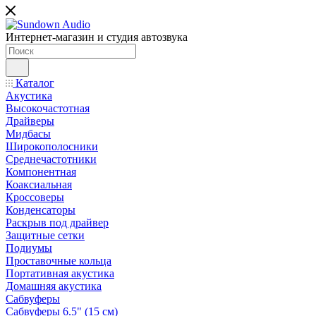
Интернет-магазин и студия автозвука
Каталог
Акустика
Высокочастотная
Драйверы
Мидбасы
Широкополосники
Среднечастотники
Компонентная
Коаксиальная
Кроссоверы
Конденсаторы
Раскрыв под драйвер
Защитные сетки
Подиумы
Проставочные кольца
Портативная акустика
Домашняя акустика
Сабвуферы
Сабвуферы 6.5" (15 см)