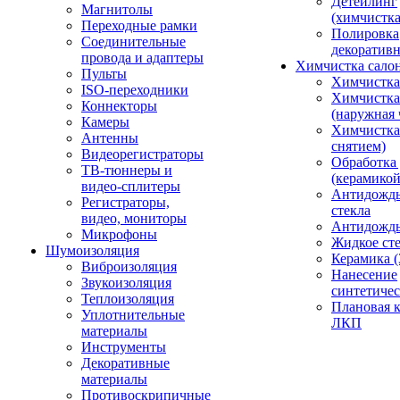
Детейлинг
Магнитолы
(химчистк
Переходные рамки
Полировка
Соединительные
декоративн
провода и адаптеры
Химчистка сало
Пульты
Химчистка
ISO-переходники
Химчистка
Коннекторы
(наружная 
Камеры
Химчистка 
Антенны
снятием)
Видеорегистраторы
Обработка
ТВ-тюннеры и
(керамикой
видео-сплитеры
Антидождь
Регистраторы,
стекла
видео, мониторы
Антидождь 
Микрофоны
Жидкое сте
Шумоизоляция
Керамика (
Виброизоляция
Нанесение
Звукоизоляция
синтетичес
Теплоизоляция
Плановая 
Уплотнительные
ЛКП
материалы
Инструменты
Декоративные
материалы
Противоскрипичные