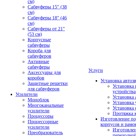
см)
Сабвуферы 15" (38
см)
Сабвуферы 18" (46
см)
Сабвуферы от 21"
(53 см)
Корпусные
сабвуферы
Короба для
сабвуферов
Активные
сабвуферы
Услуги
Аксессуары для
коробов
Установка автоз
Защитные решетки
Установка 
для сабвуферов
устройства
Усилители
Установка 
Моноблок
Установка 
Многоканальные
Установка 
усилители
Протяжка 
Процессоры
Изготовление п
Процессорные
корпусов и рамо
усилители
Изготовле
Преобразователь
переходно