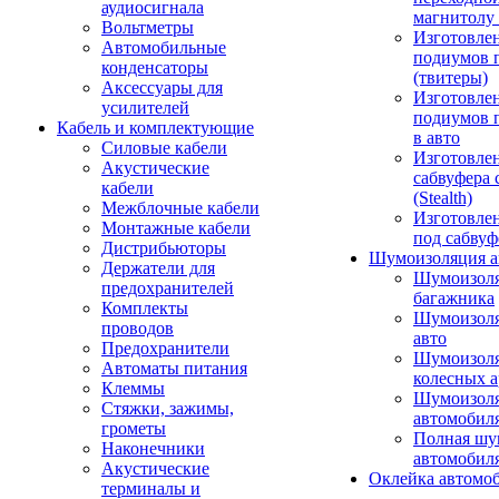
аудиосигнала
магнитолу 
Вольтметры
Изготовле
Автомобильные
подиумов 
конденсаторы
(твитеры)
Аксессуары для
Изготовле
усилителей
подиумов 
Кабель и комплектующие
в авто
Силовые кабели
Изготовлен
Акустические
сабвуфера 
кабели
(Stealth)
Межблочные кабели
Изготовле
Монтажные кабели
под сабвуф
Дистрибьюторы
Шумоизоляция а
Держатели для
Шумоизол
предохранителей
багажника
Комплекты
Шумоизол
проводов
авто
Предохранители
Шумоизоля
Автоматы питания
колесных а
Клеммы
Шумоизоля
Стяжки, зажимы,
автомобил
грометы
Полная шу
Наконечники
автомобил
Акустические
Оклейка автомо
терминалы и