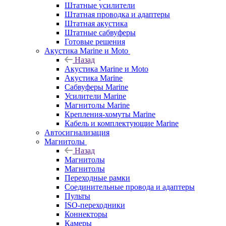
Штатные усилители
Штатная проводка и адаптеры
Штатная акустика
Штатные сабвуферы
Готовые решения
Акустика Marine и Moto
Назад
Акустика Marine и Moto
Акустика Marine
Сабвуферы Marine
Усилители Marine
Магнитолы Marine
Крепления-хомуты Marine
Кабель и комплектующие Marine
Автосигнализация
Магнитолы
Назад
Магнитолы
Магнитолы
Переходные рамки
Соединительные провода и адаптеры
Пульты
ISO-переходники
Коннекторы
Камеры