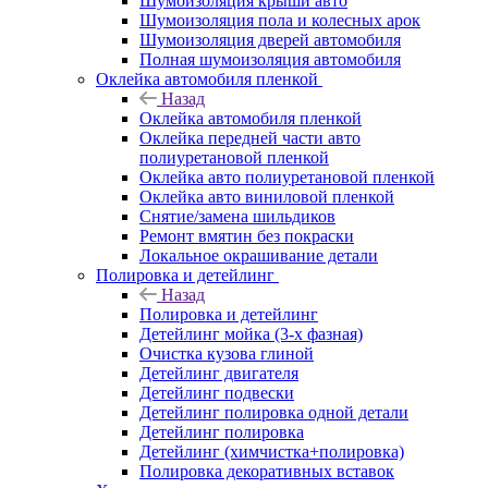
Шумоизоляция крыши авто
Шумоизоляция пола и колесных арок
Шумоизоляция дверей автомобиля
Полная шумоизоляция автомобиля
Оклейка автомобиля пленкой
Назад
Оклейка автомобиля пленкой
Оклейка передней части авто
полиуретановой пленкой
Оклейка авто полиуретановой пленкой
Оклейка авто виниловой пленкой
Снятие/замена шильдиков
Ремонт вмятин без покраски
Локальное окрашивание детали
Полировка и детейлинг
Назад
Полировка и детейлинг
Детейлинг мойка (3-х фазная)
Очистка кузова глиной
Детейлинг двигателя
Детейлинг подвески
Детейлинг полировка одной детали
Детейлинг полировка
Детейлинг (химчистка+полировка)
Полировка декоративных вставок