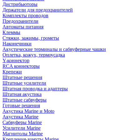
Дистрибьюторы
Держатели для предохранителей
Комплекты проводов
Предохранители
Автоматы питания
Клеммы
Стяжки, зажимы, грометы
Наконечники
Акустические терминалы и сабвуферные чашки
Оплетка, кожух, термоусадка
Y-коннектор
RCA коннекторы
Крепежи
Штатные решения
Штатные усилители
Штатная проводка и адаптеры
Штатная акустика
Штатные сабвуферы
Готовые решения
Акустика Marine и Moto
Акустика Marine
Сабвуферы Marine
Усилители Marine
Магнитолы Marine
Крепления-хомуты Marine