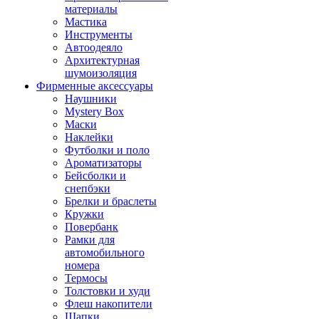
материалы
Мастика
Инструменты
Автоодеяло
Архитектурная
шумоизоляция
Фирменные аксессуары
Наушники
Mystery Box
Маски
Наклейки
Футболки и поло
Ароматизаторы
Бейсболки и
снепбэки
Брелки и браслеты
Кружки
Повербанк
Рамки для
автомобильного
номера
Термосы
Толстовки и худи
Флеш накопители
Шапки