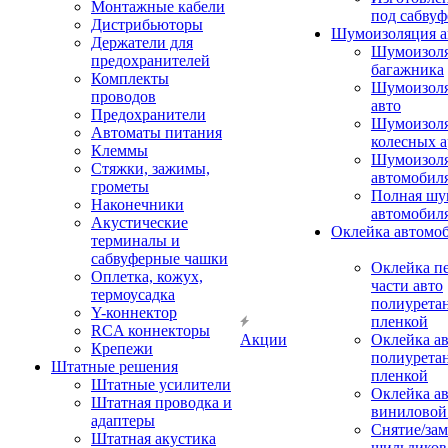
Монтажные кабели
под сабвуф
Дистрибьюторы
Шумоизоляция а
Держатели для
Шумоизол
предохранителей
багажника
Комплекты
Шумоизол
проводов
авто
Предохранители
Шумоизоля
Автоматы питания
колесных а
Клеммы
Шумоизоля
Стяжки, зажимы,
автомобил
грометы
Полная шу
Наконечники
автомобил
Акустические
Оклейка автомо
терминалы и
сабвуферные чашки
Оклейка п
Оплетка, кожух,
части авто
термоусадка
полиурета
Y-коннектор
пленкой
RCA коннекторы
Акции
Оклейка а
Крепежи
полиурета
Штатные решения
пленкой
Штатные усилители
Оклейка а
Штатная проводка и
виниловой
адаптеры
Снятие/зам
Штатная акустика
шильдиков