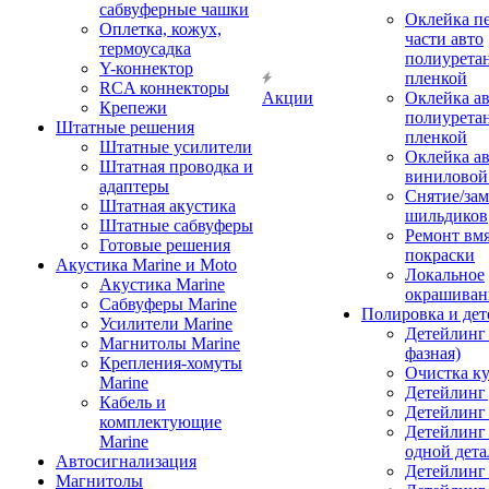
сабвуферные чашки
Оклейка п
Оплетка, кожух,
части авто
термоусадка
полиурета
Y-коннектор
пленкой
RCA коннекторы
Акции
Оклейка а
Крепежи
полиурета
Штатные решения
пленкой
Штатные усилители
Оклейка а
Штатная проводка и
виниловой
адаптеры
Снятие/зам
Штатная акустика
шильдиков
Штатные сабвуферы
Ремонт вмя
Готовые решения
покраски
Акустика Marine и Moto
Локальное
Акустика Marine
окрашиван
Сабвуферы Marine
Полировка и де
Усилители Marine
Детейлинг 
Магнитолы Marine
фазная)
Крепления-хомуты
Очистка ку
Marine
Детейлинг 
Кабель и
Детейлинг
комплектующие
Детейлинг
Marine
одной дета
Автосигнализация
Детейлинг
Магнитолы