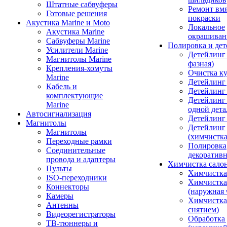
Штатные сабвуферы
Ремонт вмя
Готовые решения
покраски
Акустика Marine и Moto
Локальное
Акустика Marine
окрашиван
Сабвуферы Marine
Полировка и де
Усилители Marine
Детейлинг 
Магнитолы Marine
фазная)
Крепления-хомуты
Очистка ку
Marine
Детейлинг 
Кабель и
Детейлинг
комплектующие
Детейлинг
Marine
одной дета
Автосигнализация
Детейлинг
Магнитолы
Детейлинг
Магнитолы
(химчистк
Переходные рамки
Полировка
Соединительные
декоративн
провода и адаптеры
Химчистка сало
Пульты
Химчистка
ISO-переходники
Химчистка
Коннекторы
(наружная 
Камеры
Химчистка 
Антенны
снятием)
Видеорегистраторы
Обработка
ТВ-тюннеры и