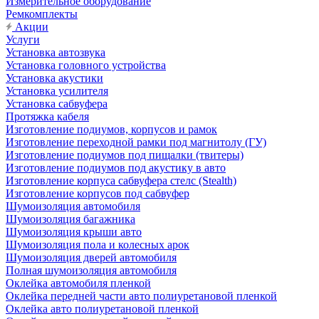
Измерительное оборудование
Ремкомплекты
Акции
Услуги
Установка автозвука
Установка головного устройства
Установка акустики
Установка усилителя
Установка сабвуфера
Протяжка кабеля
Изготовление подиумов, корпусов и рамок
Изготовление переходной рамки под магнитолу (ГУ)
Изготовление подиумов под пищалки (твитеры)
Изготовление подиумов под акустику в авто
Изготовление корпуса сабвуфера стелс (Stealth)
Изготовление корпусов под сабвуфер
Шумоизоляция автомобиля
Шумоизоляция багажника
Шумоизоляция крыши авто
Шумоизоляция пола и колесных арок
Шумоизоляция дверей автомобиля
Полная шумоизоляция автомобиля
Оклейка автомобиля пленкой
Оклейка передней части авто полиуретановой пленкой
Оклейка авто полиуретановой пленкой