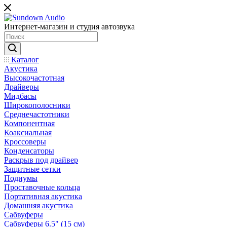
Интернет-магазин и студия автозвука
Каталог
Акустика
Высокочастотная
Драйверы
Мидбасы
Широкополосники
Среднечастотники
Компонентная
Коаксиальная
Кроссоверы
Конденсаторы
Раскрыв под драйвер
Защитные сетки
Подиумы
Проставочные кольца
Портативная акустика
Домашняя акустика
Сабвуферы
Сабвуферы 6.5" (15 см)