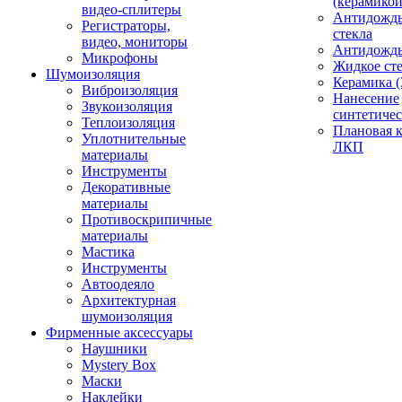
(керамикой
видео-сплитеры
Антидождь
Регистраторы,
стекла
видео, мониторы
Антидождь 
Микрофоны
Жидкое сте
Шумоизоляция
Керамика (
Виброизоляция
Нанесение
Звукоизоляция
синтетичес
Теплоизоляция
Плановая 
Уплотнительные
ЛКП
материалы
Инструменты
Декоративные
материалы
Противоскрипичные
материалы
Мастика
Инструменты
Автоодеяло
Архитектурная
шумоизоляция
Фирменные аксессуары
Наушники
Mystery Box
Маски
Наклейки