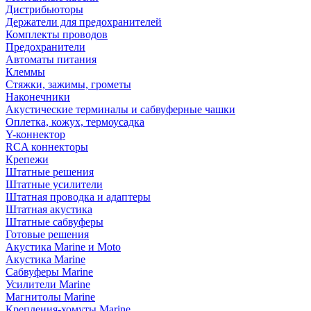
Дистрибьюторы
Держатели для предохранителей
Комплекты проводов
Предохранители
Автоматы питания
Клеммы
Стяжки, зажимы, грометы
Наконечники
Акустические терминалы и сабвуферные чашки
Оплетка, кожух, термоусадка
Y-коннектор
RCA коннекторы
Крепежи
Штатные решения
Штатные усилители
Штатная проводка и адаптеры
Штатная акустика
Штатные сабвуферы
Готовые решения
Акустика Marine и Moto
Акустика Marine
Сабвуферы Marine
Усилители Marine
Магнитолы Marine
Крепления-хомуты Marine