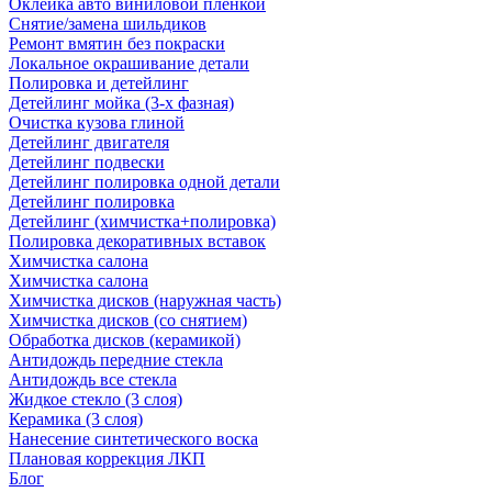
Оклейка авто виниловой пленкой
Снятие/замена шильдиков
Ремонт вмятин без покраски
Локальное окрашивание детали
Полировка и детейлинг
Детейлинг мойка (3-х фазная)
Очистка кузова глиной
Детейлинг двигателя
Детейлинг подвески
Детейлинг полировка одной детали
Детейлинг полировка
Детейлинг (химчистка+полировка)
Полировка декоративных вставок
Химчистка салона
Химчистка салона
Химчистка дисков (наружная часть)
Химчистка дисков (со снятием)
Обработка дисков (керамикой)
Антидождь передние стекла
Антидождь все стекла
Жидкое стекло (3 слоя)
Керамика (3 слоя)
Нанесение синтетического воска
Плановая коррекция ЛКП
Блог