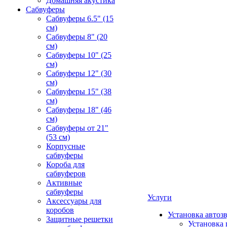
Домашняя акустика
Сабвуферы
Сабвуферы 6.5" (15
см)
Сабвуферы 8" (20
см)
Сабвуферы 10" (25
см)
Сабвуферы 12" (30
см)
Сабвуферы 15" (38
см)
Сабвуферы 18" (46
см)
Сабвуферы от 21"
(53 см)
Корпусные
сабвуферы
Короба для
сабвуферов
Активные
сабвуферы
Услуги
Аксессуары для
коробов
Установка автоз
Защитные решетки
Установка 