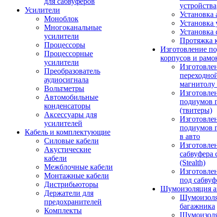
для сабвуферов
устройства
Усилители
Установка 
Моноблок
Установка 
Многоканальные
Установка 
усилители
Протяжка 
Процессоры
Изготовление п
Процессорные
корпусов и рамо
усилители
Изготовле
Преобразователь
переходно
аудиосигнала
магнитолу 
Вольтметры
Изготовле
Автомобильные
подиумов 
конденсаторы
(твитеры)
Аксессуары для
Изготовле
усилителей
подиумов 
Кабель и комплектующие
в авто
Силовые кабели
Изготовлен
Акустические
сабвуфера 
кабели
(Stealth)
Межблочные кабели
Изготовле
Монтажные кабели
под сабвуф
Дистрибьюторы
Шумоизоляция а
Держатели для
Шумоизол
предохранителей
багажника
Комплекты
Шумоизол