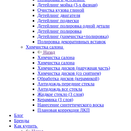
Детейлинг мойка (3-х фазная)
Очистка кузова глиной
Детейлинг двигателя
Детейлинг подвески
Детейлинг полировка одной детали
Детейлинг полировка
Детейлинг (химчистка+полировка)
Полировка декоративных вставок
Химчистка салона
Назад
Химчистка салона
Химчистка салона
Химчистка дисков (наружная часть)
Химчистка дисков (со снятием)
Обработка дисков (керамикой)
Антидождь передние стекла
Антидождь все стекла
Жидкое стекло (3 слоя)
Керамика (3 слоя)
Нанесение синтетического воска
Плановая коррекция ЛКП
Блог
Бренды
Как купить