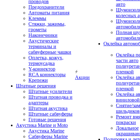
проводов
авто
Предохранители
Шумоизоля
Автоматы питания
колесных а
Клеммы
Шумоизоля
Стяжки, зажимы,
автомобил
грометы
Полная шу
Наконечники
автомобил
Акустические
Оклейка автомо
терминалы и
сабвуферные чашки
Оклейка п
Оплетка, кожух,
части авто
термоусадка
полиурета
Y-коннектор
пленкой
RCA коннекторы
Акции
Оклейка а
Крепежи
полиурета
Штатные решения
пленкой
Штатные усилители
Оклейка а
Штатная проводка и
виниловой
адаптеры
Снятие/зам
Штатная акустика
шильдиков
Штатные сабвуферы
Ремонт вмя
Готовые решения
покраски
Акустика Marine и Moto
Локальное
Акустика Marine
окрашиван
Сабвуферы Marine
Полировка и де