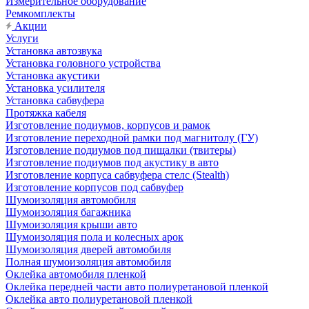
Измерительное оборудование
Ремкомплекты
Акции
Услуги
Установка автозвука
Установка головного устройства
Установка акустики
Установка усилителя
Установка сабвуфера
Протяжка кабеля
Изготовление подиумов, корпусов и рамок
Изготовление переходной рамки под магнитолу (ГУ)
Изготовление подиумов под пищалки (твитеры)
Изготовление подиумов под акустику в авто
Изготовление корпуса сабвуфера стелс (Stealth)
Изготовление корпусов под сабвуфер
Шумоизоляция автомобиля
Шумоизоляция багажника
Шумоизоляция крыши авто
Шумоизоляция пола и колесных арок
Шумоизоляция дверей автомобиля
Полная шумоизоляция автомобиля
Оклейка автомобиля пленкой
Оклейка передней части авто полиуретановой пленкой
Оклейка авто полиуретановой пленкой