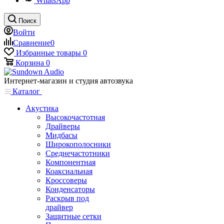
WhatsApp
Поиск
Войти
Сравнение
0
Избранные товары
0
Корзина
0
Интернет-магазин и студия автозвука
Каталог
Акустика
Высокочастотная
Драйверы
Мидбасы
Широкополосники
Среднечастотники
Компонентная
Коаксиальная
Кроссоверы
Конденсаторы
Раскрыв под
драйвер
Защитные сетки