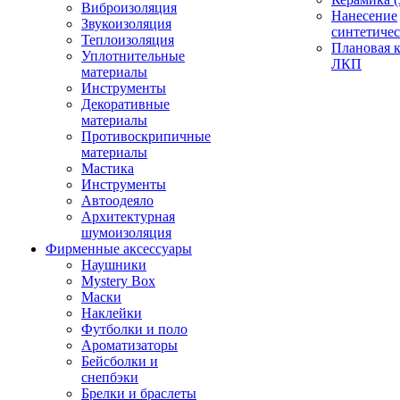
Виброизоляция
Нанесение
Звукоизоляция
синтетичес
Теплоизоляция
Плановая 
Уплотнительные
ЛКП
материалы
Инструменты
Декоративные
материалы
Противоскрипичные
материалы
Мастика
Инструменты
Автоодеяло
Архитектурная
шумоизоляция
Фирменные аксессуары
Наушники
Mystery Box
Маски
Наклейки
Футболки и поло
Ароматизаторы
Бейсболки и
снепбэки
Брелки и браслеты