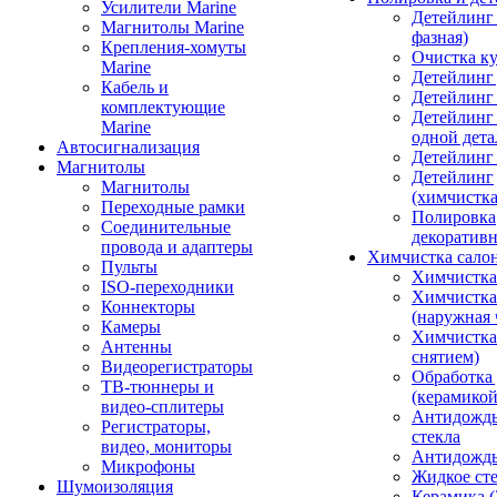
Усилители Marine
Детейлинг 
Магнитолы Marine
фазная)
Крепления-хомуты
Очистка ку
Marine
Детейлинг 
Кабель и
Детейлинг
комплектующие
Детейлинг
Marine
одной дета
Автосигнализация
Детейлинг
Магнитолы
Детейлинг
Магнитолы
(химчистк
Переходные рамки
Полировка
Соединительные
декоративн
провода и адаптеры
Химчистка сало
Пульты
Химчистка
ISO-переходники
Химчистка
Коннекторы
(наружная 
Камеры
Химчистка 
Антенны
снятием)
Видеорегистраторы
Обработка
ТВ-тюннеры и
(керамикой
видео-сплитеры
Антидождь
Регистраторы,
стекла
видео, мониторы
Антидождь 
Микрофоны
Жидкое сте
Шумоизоляция
Керамика (