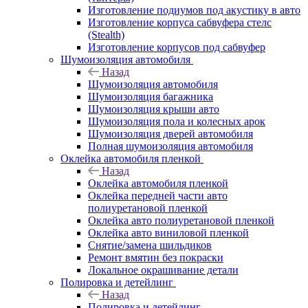
Изготовление подиумов под акустику в авто
Изготовление корпуса сабвуфера стелс
(Stealth)
Изготовление корпусов под сабвуфер
Шумоизоляция автомобиля
Назад
Шумоизоляция автомобиля
Шумоизоляция багажника
Шумоизоляция крыши авто
Шумоизоляция пола и колесных арок
Шумоизоляция дверей автомобиля
Полная шумоизоляция автомобиля
Оклейка автомобиля пленкой
Назад
Оклейка автомобиля пленкой
Оклейка передней части авто
полиуретановой пленкой
Оклейка авто полиуретановой пленкой
Оклейка авто виниловой пленкой
Снятие/замена шильдиков
Ремонт вмятин без покраски
Локальное окрашивание детали
Полировка и детейлинг
Назад
Полировка и детейлинг