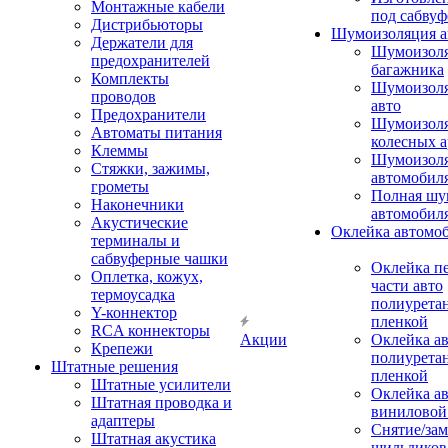
Монтажные кабели
под сабвуф
Дистрибьюторы
Шумоизоляция а
Держатели для
Шумоизол
предохранителей
багажника
Комплекты
Шумоизол
проводов
авто
Предохранители
Шумоизоля
Автоматы питания
колесных а
Клеммы
Шумоизоля
Стяжки, зажимы,
автомобил
грометы
Полная шу
Наконечники
автомобил
Акустические
Оклейка автомо
терминалы и
сабвуферные чашки
Оклейка п
Оплетка, кожух,
части авто
термоусадка
полиурета
Y-коннектор
пленкой
RCA коннекторы
Акции
Оклейка а
Крепежи
полиурета
Штатные решения
пленкой
Штатные усилители
Оклейка а
Штатная проводка и
виниловой
адаптеры
Снятие/зам
Штатная акустика
шильдиков