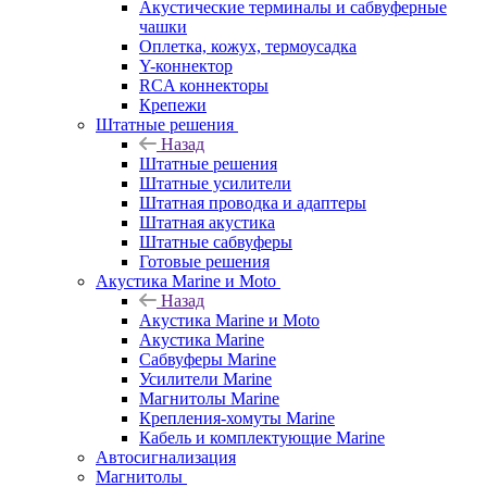
Акустические терминалы и сабвуферные
чашки
Оплетка, кожух, термоусадка
Y-коннектор
RCA коннекторы
Крепежи
Штатные решения
Назад
Штатные решения
Штатные усилители
Штатная проводка и адаптеры
Штатная акустика
Штатные сабвуферы
Готовые решения
Акустика Marine и Moto
Назад
Акустика Marine и Moto
Акустика Marine
Сабвуферы Marine
Усилители Marine
Магнитолы Marine
Крепления-хомуты Marine
Кабель и комплектующие Marine
Автосигнализация
Магнитолы