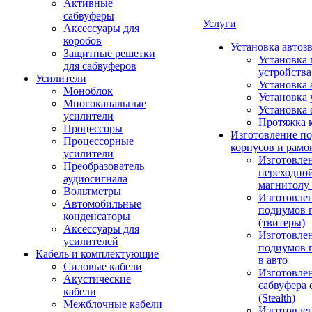
Активные
сабвуферы
Услуги
Аксессуары для
коробов
Установка автоз
Защитные решетки
Установка 
для сабвуферов
устройства
Усилители
Установка 
Моноблок
Установка 
Многоканальные
Установка 
усилители
Протяжка 
Процессоры
Изготовление п
Процессорные
корпусов и рамо
усилители
Изготовле
Преобразователь
переходно
аудиосигнала
магнитолу 
Вольтметры
Изготовле
Автомобильные
подиумов 
конденсаторы
(твитеры)
Аксессуары для
Изготовле
усилителей
подиумов 
Кабель и комплектующие
в авто
Силовые кабели
Изготовлен
Акустические
сабвуфера 
кабели
(Stealth)
Межблочные кабели
Изготовле