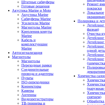
Штатные сабвуферы
Ремонт вмя
Готовые решения
покраски
Акустика Marine и Moto
Локальное
Акустика Marine
окрашиван
Сабвуферы Marine
Полировка и де
Усилители Marine
Детейлинг 
Магнитолы Marine
фазная)
Крепления-хомуты
Очистка ку
Marine
Детейлинг 
Кабель и
Детейлинг
комплектующие
Детейлинг
Marine
одной дета
Автосигнализация
Детейлинг
Магнитолы
Детейлинг
Магнитолы
(химчистк
Переходные рамки
Полировка
Соединительные
декоративн
провода и адаптеры
Химчистка сало
Пульты
Химчистка
ISO-переходники
Химчистка
Коннекторы
(наружная 
Камеры
Химчистка 
Антенны
снятием)
Видеорегистраторы
Обработка
ТВ-тюннеры и