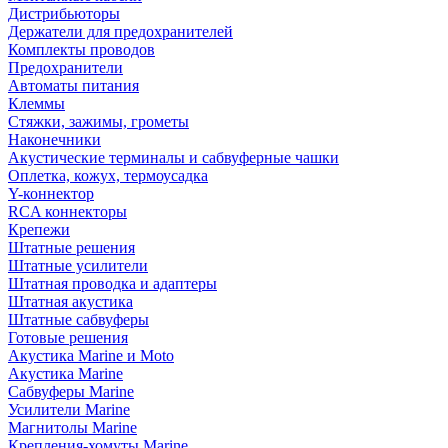
Дистрибьюторы
Держатели для предохранителей
Комплекты проводов
Предохранители
Автоматы питания
Клеммы
Стяжки, зажимы, грометы
Наконечники
Акустические терминалы и сабвуферные чашки
Оплетка, кожух, термоусадка
Y-коннектор
RCA коннекторы
Крепежи
Штатные решения
Штатные усилители
Штатная проводка и адаптеры
Штатная акустика
Штатные сабвуферы
Готовые решения
Акустика Marine и Moto
Акустика Marine
Сабвуферы Marine
Усилители Marine
Магнитолы Marine
Крепления-хомуты Marine