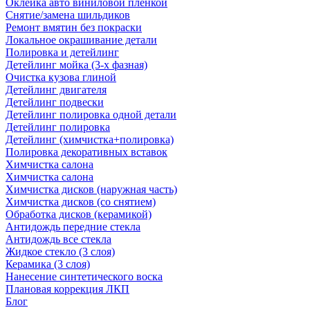
Оклейка авто виниловой пленкой
Снятие/замена шильдиков
Ремонт вмятин без покраски
Локальное окрашивание детали
Полировка и детейлинг
Детейлинг мойка (3-х фазная)
Очистка кузова глиной
Детейлинг двигателя
Детейлинг подвески
Детейлинг полировка одной детали
Детейлинг полировка
Детейлинг (химчистка+полировка)
Полировка декоративных вставок
Химчистка салона
Химчистка салона
Химчистка дисков (наружная часть)
Химчистка дисков (со снятием)
Обработка дисков (керамикой)
Антидождь передние стекла
Антидождь все стекла
Жидкое стекло (3 слоя)
Керамика (3 слоя)
Нанесение синтетического воска
Плановая коррекция ЛКП
Блог