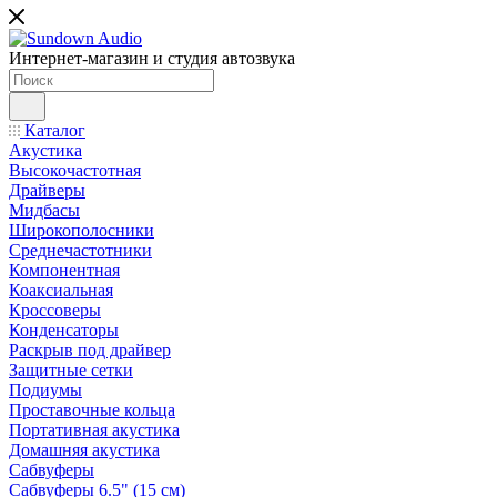
Интернет-магазин и студия автозвука
Каталог
Акустика
Высокочастотная
Драйверы
Мидбасы
Широкополосники
Среднечастотники
Компонентная
Коаксиальная
Кроссоверы
Конденсаторы
Раскрыв под драйвер
Защитные сетки
Подиумы
Проставочные кольца
Портативная акустика
Домашняя акустика
Сабвуферы
Сабвуферы 6.5" (15 см)