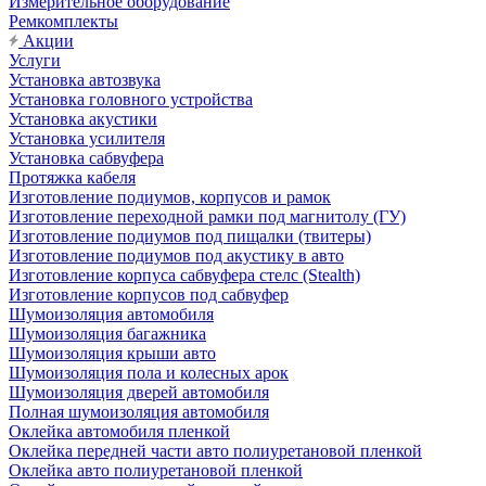
Измерительное оборудование
Ремкомплекты
Акции
Услуги
Установка автозвука
Установка головного устройства
Установка акустики
Установка усилителя
Установка сабвуфера
Протяжка кабеля
Изготовление подиумов, корпусов и рамок
Изготовление переходной рамки под магнитолу (ГУ)
Изготовление подиумов под пищалки (твитеры)
Изготовление подиумов под акустику в авто
Изготовление корпуса сабвуфера стелс (Stealth)
Изготовление корпусов под сабвуфер
Шумоизоляция автомобиля
Шумоизоляция багажника
Шумоизоляция крыши авто
Шумоизоляция пола и колесных арок
Шумоизоляция дверей автомобиля
Полная шумоизоляция автомобиля
Оклейка автомобиля пленкой
Оклейка передней части авто полиуретановой пленкой
Оклейка авто полиуретановой пленкой