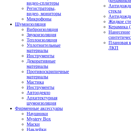
(керамикой
видео-сплитеры
Антидождь
Регистраторы,
стекла
видео, мониторы
Антидождь 
Микрофоны
Жидкое сте
Шумоизоляция
Керамика (
Виброизоляция
Нанесение
Звукоизоляция
синтетичес
Теплоизоляция
Плановая 
Уплотнительные
ЛКП
материалы
Инструменты
Декоративные
материалы
Противоскрипичные
материалы
Мастика
Инструменты
Автоодеяло
Архитектурная
шумоизоляция
Фирменные аксессуары
Наушники
Mystery Box
Маски
Наклейки