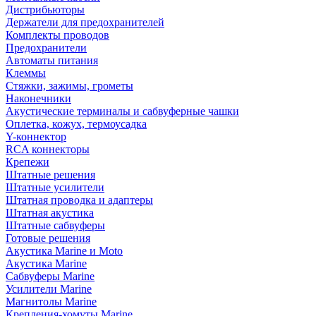
Дистрибьюторы
Держатели для предохранителей
Комплекты проводов
Предохранители
Автоматы питания
Клеммы
Стяжки, зажимы, грометы
Наконечники
Акустические терминалы и сабвуферные чашки
Оплетка, кожух, термоусадка
Y-коннектор
RCA коннекторы
Крепежи
Штатные решения
Штатные усилители
Штатная проводка и адаптеры
Штатная акустика
Штатные сабвуферы
Готовые решения
Акустика Marine и Moto
Акустика Marine
Сабвуферы Marine
Усилители Marine
Магнитолы Marine
Крепления-хомуты Marine