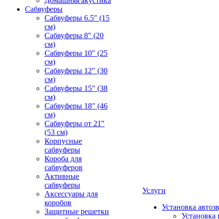
Домашняя акустика
Сабвуферы
Сабвуферы 6.5" (15
см)
Сабвуферы 8" (20
см)
Сабвуферы 10" (25
см)
Сабвуферы 12" (30
см)
Сабвуферы 15" (38
см)
Сабвуферы 18" (46
см)
Сабвуферы от 21"
(53 см)
Корпусные
сабвуферы
Короба для
сабвуферов
Активные
сабвуферы
Услуги
Аксессуары для
коробов
Установка автоз
Защитные решетки
Установка 