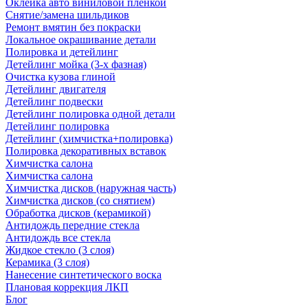
Оклейка авто виниловой пленкой
Снятие/замена шильдиков
Ремонт вмятин без покраски
Локальное окрашивание детали
Полировка и детейлинг
Детейлинг мойка (3-х фазная)
Очистка кузова глиной
Детейлинг двигателя
Детейлинг подвески
Детейлинг полировка одной детали
Детейлинг полировка
Детейлинг (химчистка+полировка)
Полировка декоративных вставок
Химчистка салона
Химчистка салона
Химчистка дисков (наружная часть)
Химчистка дисков (со снятием)
Обработка дисков (керамикой)
Антидождь передние стекла
Антидождь все стекла
Жидкое стекло (3 слоя)
Керамика (3 слоя)
Нанесение синтетического воска
Плановая коррекция ЛКП
Блог