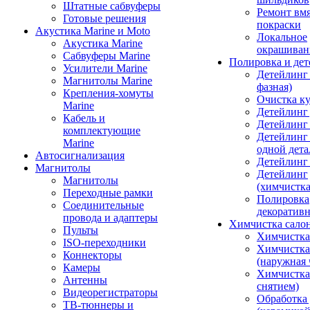
Штатные сабвуферы
Ремонт вмя
Готовые решения
покраски
Акустика Marine и Moto
Локальное
Акустика Marine
окрашиван
Сабвуферы Marine
Полировка и де
Усилители Marine
Детейлинг 
Магнитолы Marine
фазная)
Крепления-хомуты
Очистка ку
Marine
Детейлинг 
Кабель и
Детейлинг
комплектующие
Детейлинг
Marine
одной дета
Автосигнализация
Детейлинг
Магнитолы
Детейлинг
Магнитолы
(химчистк
Переходные рамки
Полировка
Соединительные
декоративн
провода и адаптеры
Химчистка сало
Пульты
Химчистка
ISO-переходники
Химчистка
Коннекторы
(наружная 
Камеры
Химчистка 
Антенны
снятием)
Видеорегистраторы
Обработка
ТВ-тюннеры и