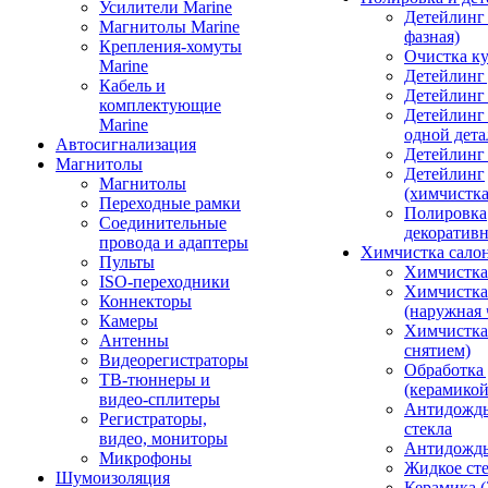
Усилители Marine
Детейлинг 
Магнитолы Marine
фазная)
Крепления-хомуты
Очистка ку
Marine
Детейлинг 
Кабель и
Детейлинг
комплектующие
Детейлинг
Marine
одной дета
Автосигнализация
Детейлинг
Магнитолы
Детейлинг
Магнитолы
(химчистк
Переходные рамки
Полировка
Соединительные
декоративн
провода и адаптеры
Химчистка сало
Пульты
Химчистка
ISO-переходники
Химчистка
Коннекторы
(наружная 
Камеры
Химчистка 
Антенны
снятием)
Видеорегистраторы
Обработка
ТВ-тюннеры и
(керамикой
видео-сплитеры
Антидождь
Регистраторы,
стекла
видео, мониторы
Антидождь 
Микрофоны
Жидкое сте
Шумоизоляция
Керамика (