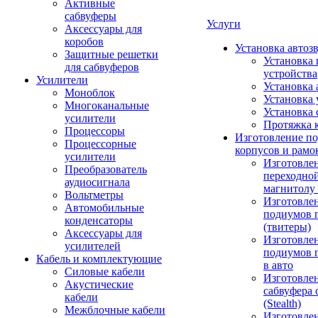
Активные
сабвуферы
Услуги
Аксессуары для
коробов
Установка автоз
Защитные решетки
Установка 
для сабвуферов
устройства
Усилители
Установка 
Моноблок
Установка 
Многоканальные
Установка 
усилители
Протяжка 
Процессоры
Изготовление п
Процессорные
корпусов и рамо
усилители
Изготовле
Преобразователь
переходно
аудиосигнала
магнитолу 
Вольтметры
Изготовле
Автомобильные
подиумов 
конденсаторы
(твитеры)
Аксессуары для
Изготовле
усилителей
подиумов 
Кабель и комплектующие
в авто
Силовые кабели
Изготовлен
Акустические
сабвуфера 
кабели
(Stealth)
Межблочные кабели
Изготовле