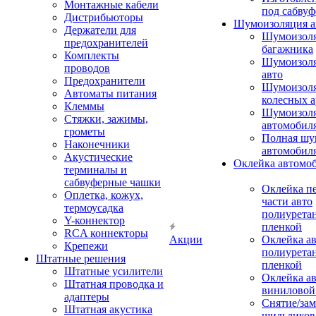
Монтажные кабели
под сабвуф
Дистрибьюторы
Шумоизоляция а
Держатели для
Шумоизол
предохранителей
багажника
Комплекты
Шумоизол
проводов
авто
Предохранители
Шумоизоля
Автоматы питания
колесных а
Клеммы
Шумоизоля
Стяжки, зажимы,
автомобил
грометы
Полная шу
Наконечники
автомобил
Акустические
Оклейка автомо
терминалы и
сабвуферные чашки
Оклейка п
Оплетка, кожух,
части авто
термоусадка
полиурета
Y-коннектор
пленкой
RCA коннекторы
Акции
Оклейка а
Крепежи
полиурета
Штатные решения
пленкой
Штатные усилители
Оклейка а
Штатная проводка и
виниловой
адаптеры
Снятие/зам
Штатная акустика
шильдиков