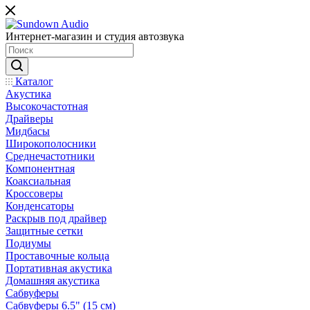
Интернет-магазин и студия автозвука
Каталог
Акустика
Высокочастотная
Драйверы
Мидбасы
Широкополосники
Среднечастотники
Компонентная
Коаксиальная
Кроссоверы
Конденсаторы
Раскрыв под драйвер
Защитные сетки
Подиумы
Проставочные кольца
Портативная акустика
Домашняя акустика
Сабвуферы
Сабвуферы 6.5" (15 см)