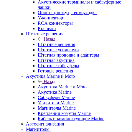
Акустические терминалы и сабвуферные
чашки
Оплетка, кожух, термоусадка
Y-коннектор
RCA коннекторы
Крепежи
Штатные решения
Назад
Штатные решения
Штатные усилители
Штатная проводка и адаптеры
Штатная акустика
Штатные сабвуферы
Готовые решения
Акустика Marine и Moto
Назад
Акустика Marine и Moto
Акустика Marine
Сабвуферы Marine
Усилители Marine
Магнитолы Marine
Крепления-хомуты Marine
Кабель и комплектующие Marine
Автосигнализация
Магнитолы