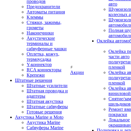
проводов
авто
Предохранители
Шумоизоля
Автоматы питания
колесных а
Клеммы
Шумоизоля
Стяжки, зажимы,
автомобил
грометы
Полная шу
Наконечники
автомобил
Акустические
Оклейка автомо
терминалы и
сабвуферные чашки
Оклейка п
Оплетка, кожух,
части авто
термоусадка
полиурета
Y-коннектор
пленкой
RCA коннекторы
Акции
Оклейка а
Крепежи
полиурета
Штатные решения
пленкой
Штатные усилители
Оклейка а
Штатная проводка и
виниловой
адаптеры
Снятие/зам
Штатная акустика
шильдиков
Штатные сабвуферы
Ремонт вмя
Готовые решения
покраски
Акустика Marine и Moto
Локальное
Акустика Marine
окрашиван
Сабвуферы Marine
Полировка и де