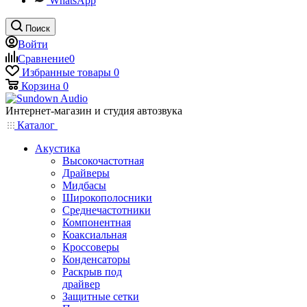
WhatsApp
Поиск
Войти
Сравнение
0
Избранные товары
0
Корзина
0
Интернет-магазин и студия автозвука
Каталог
Акустика
Высокочастотная
Драйверы
Мидбасы
Широкополосники
Среднечастотники
Компонентная
Коаксиальная
Кроссоверы
Конденсаторы
Раскрыв под
драйвер
Защитные сетки