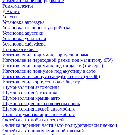
Измерительное оборудование
Ремкомплекты
Акции
Услуги
Установка автозвука
Установка головного устройства
Установка акустики
Установка усилителя
Установка сабвуфера
Протяжка кабеля
Изготовление подиумов, корпусов и рамок
Изготовление переходной рамки под магнитолу (ГУ)
Изготовление подиумов под пищалки (твитеры)
Изготовление подиумов под акустику в авто
Изготовление корпуса сабвуфера стелс (Stealth)
Изготовление корпусов под сабвуфер
Шумоизоляция автомобиля
Шумоизоляция багажника
Шумоизоляция крыши авто
Шумоизоляция пола и колесных арок
Шумоизоляция дверей автомобиля
Полная шумоизоляция автомобиля
Оклейка автомобиля пленкой
Оклейка передней части авто полиуретановой пленкой
Оклейка авто полиуретановой пленкой