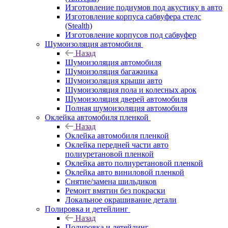
Изготовление подиумов под акустику в авто
Изготовление корпуса сабвуфера стелс
(Stealth)
Изготовление корпусов под сабвуфер
Шумоизоляция автомобиля
Назад
Шумоизоляция автомобиля
Шумоизоляция багажника
Шумоизоляция крыши авто
Шумоизоляция пола и колесных арок
Шумоизоляция дверей автомобиля
Полная шумоизоляция автомобиля
Оклейка автомобиля пленкой
Назад
Оклейка автомобиля пленкой
Оклейка передней части авто
полиуретановой пленкой
Оклейка авто полиуретановой пленкой
Оклейка авто виниловой пленкой
Снятие/замена шильдиков
Ремонт вмятин без покраски
Локальное окрашивание детали
Полировка и детейлинг
Назад
Полировка и детейлинг