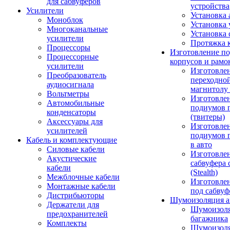
для сабвуферов
устройства
Усилители
Установка 
Моноблок
Установка 
Многоканальные
Установка 
усилители
Протяжка 
Процессоры
Изготовление п
Процессорные
корпусов и рамо
усилители
Изготовле
Преобразователь
переходно
аудиосигнала
магнитолу 
Вольтметры
Изготовле
Автомобильные
подиумов 
конденсаторы
(твитеры)
Аксессуары для
Изготовле
усилителей
подиумов 
Кабель и комплектующие
в авто
Силовые кабели
Изготовлен
Акустические
сабвуфера 
кабели
(Stealth)
Межблочные кабели
Изготовле
Монтажные кабели
под сабвуф
Дистрибьюторы
Шумоизоляция а
Держатели для
Шумоизол
предохранителей
багажника
Комплекты
Шумоизол