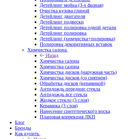
Детейлинг мойка (3-х фазная)
Очистка кузова глиной
Детейлинг двигателя
Детейлинг подвески
Детейлинг полировка одной детали
Детейлинг полировка
Детейлинг (химчистка+полировка)
Полировка декоративных вставок
Химчистка салона
Назад
Химчистка салона
Химчистка салона
Химчистка дисков (наружная часть)
Химчистка дисков (со снятием)
Обработка дисков (керамикой)
Антидождь передние стекла
Антидождь все стекла
Жидкое стекло (3 слоя)
Керамика (3 слоя)
Нанесение синтетического воска
Плановая коррекция ЛКП
Блог
Бренды
Как купить