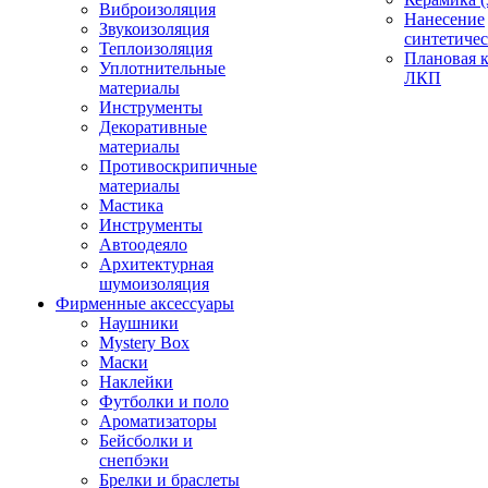
Виброизоляция
Нанесение
Звукоизоляция
синтетичес
Теплоизоляция
Плановая 
Уплотнительные
ЛКП
материалы
Инструменты
Декоративные
материалы
Противоскрипичные
материалы
Мастика
Инструменты
Автоодеяло
Архитектурная
шумоизоляция
Фирменные аксессуары
Наушники
Mystery Box
Маски
Наклейки
Футболки и поло
Ароматизаторы
Бейсболки и
снепбэки
Брелки и браслеты