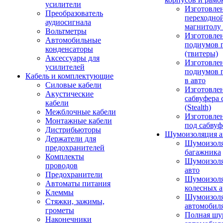
усилители
Изготовле
Преобразователь
переходно
аудиосигнала
магнитолу 
Вольтметры
Изготовле
Автомобильные
подиумов 
конденсаторы
(твитеры)
Аксессуары для
Изготовле
усилителей
подиумов 
Кабель и комплектующие
в авто
Силовые кабели
Изготовлен
Акустические
сабвуфера 
кабели
(Stealth)
Межблочные кабели
Изготовле
Монтажные кабели
под сабвуф
Дистрибьюторы
Шумоизоляция а
Держатели для
Шумоизол
предохранителей
багажника
Комплекты
Шумоизол
проводов
авто
Предохранители
Шумоизоля
Автоматы питания
колесных а
Клеммы
Шумоизоля
Стяжки, зажимы,
автомобил
грометы
Полная шу
Наконечники