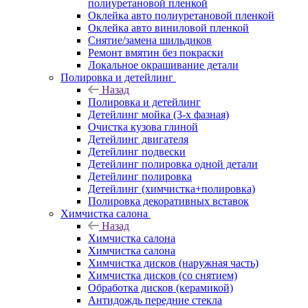
полиуретановой пленкой
Оклейка авто полиуретановой пленкой
Оклейка авто виниловой пленкой
Снятие/замена шильдиков
Ремонт вмятин без покраски
Локальное окрашивание детали
Полировка и детейлинг
Назад
Полировка и детейлинг
Детейлинг мойка (3-х фазная)
Очистка кузова глиной
Детейлинг двигателя
Детейлинг подвески
Детейлинг полировка одной детали
Детейлинг полировка
Детейлинг (химчистка+полировка)
Полировка декоративных вставок
Химчистка салона
Назад
Химчистка салона
Химчистка салона
Химчистка дисков (наружная часть)
Химчистка дисков (со снятием)
Обработка дисков (керамикой)
Антидождь передние стекла