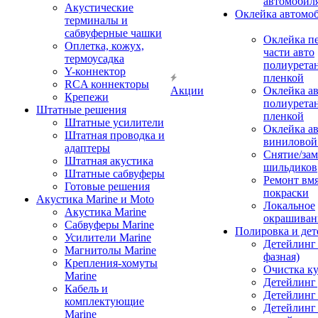
автомобил
Акустические
Оклейка автомо
терминалы и
сабвуферные чашки
Оклейка п
Оплетка, кожух,
части авто
термоусадка
полиурета
Y-коннектор
пленкой
RCA коннекторы
Акции
Оклейка а
Крепежи
полиурета
Штатные решения
пленкой
Штатные усилители
Оклейка а
Штатная проводка и
виниловой
адаптеры
Снятие/зам
Штатная акустика
шильдиков
Штатные сабвуферы
Ремонт вмя
Готовые решения
покраски
Акустика Marine и Moto
Локальное
Акустика Marine
окрашиван
Сабвуферы Marine
Полировка и де
Усилители Marine
Детейлинг 
Магнитолы Marine
фазная)
Крепления-хомуты
Очистка ку
Marine
Детейлинг 
Кабель и
Детейлинг
комплектующие
Детейлинг
Marine