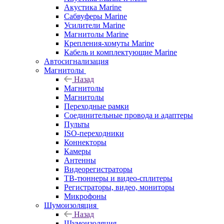
Акустика Marine
Сабвуферы Marine
Усилители Marine
Магнитолы Marine
Крепления-хомуты Marine
Кабель и комплектующие Marine
Автосигнализация
Магнитолы
Назад
Магнитолы
Магнитолы
Переходные рамки
Соединительные провода и адаптеры
Пульты
ISO-переходники
Коннекторы
Камеры
Антенны
Видеорегистраторы
ТВ-тюннеры и видео-сплитеры
Регистраторы, видео, мониторы
Микрофоны
Шумоизоляция
Назад
Шумоизоляция