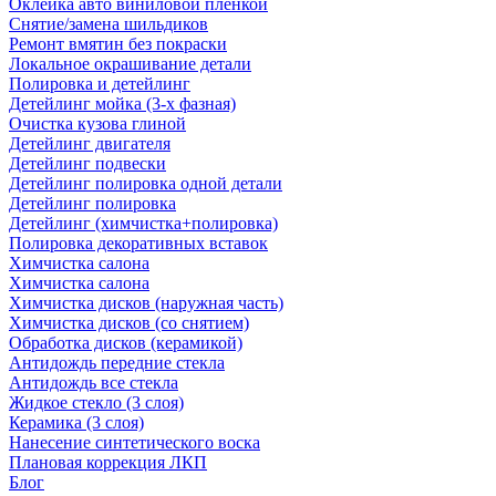
Оклейка авто виниловой пленкой
Снятие/замена шильдиков
Ремонт вмятин без покраски
Локальное окрашивание детали
Полировка и детейлинг
Детейлинг мойка (3-х фазная)
Очистка кузова глиной
Детейлинг двигателя
Детейлинг подвески
Детейлинг полировка одной детали
Детейлинг полировка
Детейлинг (химчистка+полировка)
Полировка декоративных вставок
Химчистка салона
Химчистка салона
Химчистка дисков (наружная часть)
Химчистка дисков (со снятием)
Обработка дисков (керамикой)
Антидождь передние стекла
Антидождь все стекла
Жидкое стекло (3 слоя)
Керамика (3 слоя)
Нанесение синтетического воска
Плановая коррекция ЛКП
Блог