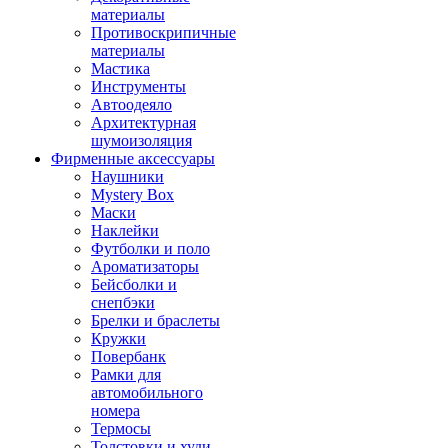
материалы
Противоскрипичные
материалы
Мастика
Инструменты
Автоодеяло
Архитектурная
шумоизоляция
Фирменные аксессуары
Наушники
Mystery Box
Маски
Наклейки
Футболки и поло
Ароматизаторы
Бейсболки и
снепбэки
Брелки и браслеты
Кружки
Повербанк
Рамки для
автомобильного
номера
Термосы
Толстовки и худи