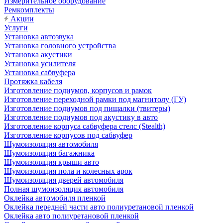
Измерительное оборудование
Ремкомплекты
Акции
Услуги
Установка автозвука
Установка головного устройства
Установка акустики
Установка усилителя
Установка сабвуфера
Протяжка кабеля
Изготовление подиумов, корпусов и рамок
Изготовление переходной рамки под магнитолу (ГУ)
Изготовление подиумов под пищалки (твитеры)
Изготовление подиумов под акустику в авто
Изготовление корпуса сабвуфера стелс (Stealth)
Изготовление корпусов под сабвуфер
Шумоизоляция автомобиля
Шумоизоляция багажника
Шумоизоляция крыши авто
Шумоизоляция пола и колесных арок
Шумоизоляция дверей автомобиля
Полная шумоизоляция автомобиля
Оклейка автомобиля пленкой
Оклейка передней части авто полиуретановой пленкой
Оклейка авто полиуретановой пленкой