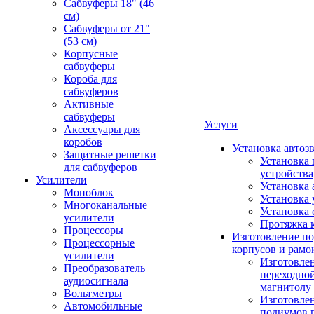
Сабвуферы 18" (46
см)
Сабвуферы от 21"
(53 см)
Корпусные
сабвуферы
Короба для
сабвуферов
Активные
сабвуферы
Услуги
Аксессуары для
коробов
Установка автоз
Защитные решетки
Установка 
для сабвуферов
устройства
Усилители
Установка 
Моноблок
Установка 
Многоканальные
Установка 
усилители
Протяжка 
Процессоры
Изготовление п
Процессорные
корпусов и рамо
усилители
Изготовле
Преобразователь
переходно
аудиосигнала
магнитолу 
Вольтметры
Изготовле
Автомобильные
подиумов 