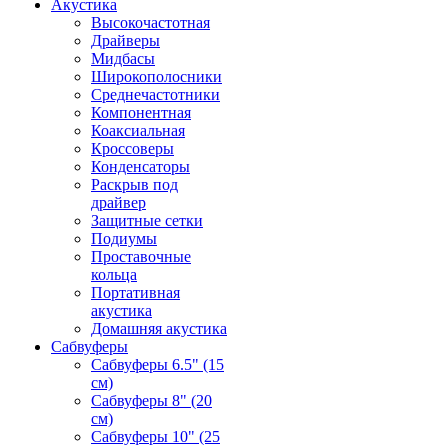
Акустика
Высокочастотная
Драйверы
Мидбасы
Широкополосники
Среднечастотники
Компонентная
Коаксиальная
Кроссоверы
Конденсаторы
Раскрыв под
драйвер
Защитные сетки
Подиумы
Проставочные
кольца
Портативная
акустика
Домашняя акустика
Сабвуферы
Сабвуферы 6.5" (15
см)
Сабвуферы 8" (20
см)
Сабвуферы 10" (25