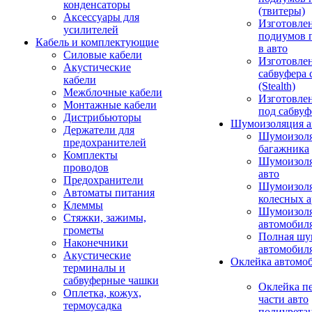
конденсаторы
(твитеры)
Аксессуары для
Изготовле
усилителей
подиумов 
Кабель и комплектующие
в авто
Силовые кабели
Изготовлен
Акустические
сабвуфера 
кабели
(Stealth)
Межблочные кабели
Изготовле
Монтажные кабели
под сабвуф
Дистрибьюторы
Шумоизоляция а
Держатели для
Шумоизол
предохранителей
багажника
Комплекты
Шумоизол
проводов
авто
Предохранители
Шумоизоля
Автоматы питания
колесных а
Клеммы
Шумоизоля
Стяжки, зажимы,
автомобил
грометы
Полная шу
Наконечники
автомобил
Акустические
Оклейка автомо
терминалы и
сабвуферные чашки
Оклейка п
Оплетка, кожух,
части авто
термоусадка
полиурета