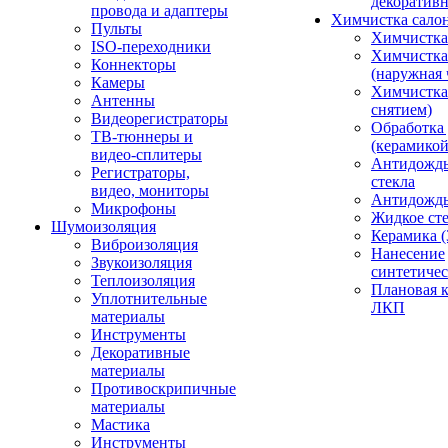
декоративн
провода и адаптеры
Химчистка сало
Пульты
Химчистка
ISO-переходники
Химчистка
Коннекторы
(наружная 
Камеры
Химчистка 
Антенны
снятием)
Видеорегистраторы
Обработка
ТВ-тюннеры и
(керамикой
видео-сплитеры
Антидождь
Регистраторы,
стекла
видео, мониторы
Антидождь 
Микрофоны
Жидкое сте
Шумоизоляция
Керамика (
Виброизоляция
Нанесение
Звукоизоляция
синтетичес
Теплоизоляция
Плановая 
Уплотнительные
ЛКП
материалы
Инструменты
Декоративные
материалы
Противоскрипичные
материалы
Мастика
Инструменты