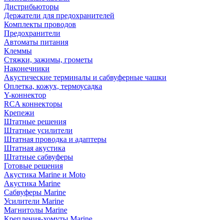
Дистрибьюторы
Держатели для предохранителей
Комплекты проводов
Предохранители
Автоматы питания
Клеммы
Стяжки, зажимы, грометы
Наконечники
Акустические терминалы и сабвуферные чашки
Оплетка, кожух, термоусадка
Y-коннектор
RCA коннекторы
Крепежи
Штатные решения
Штатные усилители
Штатная проводка и адаптеры
Штатная акустика
Штатные сабвуферы
Готовые решения
Акустика Marine и Moto
Акустика Marine
Сабвуферы Marine
Усилители Marine
Магнитолы Marine
Крепления-хомуты Marine