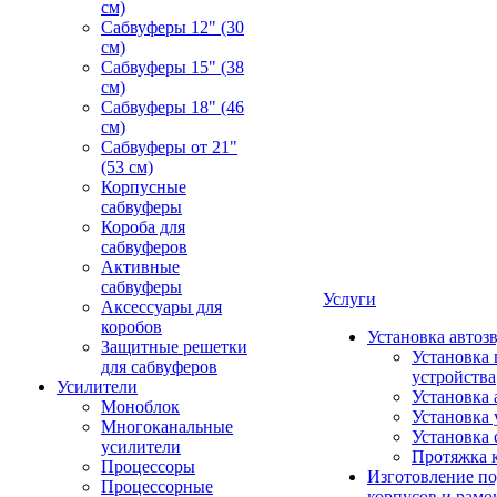
см)
Сабвуферы 12" (30
см)
Сабвуферы 15" (38
см)
Сабвуферы 18" (46
см)
Сабвуферы от 21"
(53 см)
Корпусные
сабвуферы
Короба для
сабвуферов
Активные
сабвуферы
Услуги
Аксессуары для
коробов
Установка автоз
Защитные решетки
Установка 
для сабвуферов
устройства
Усилители
Установка 
Моноблок
Установка 
Многоканальные
Установка 
усилители
Протяжка 
Процессоры
Изготовление п
Процессорные
корпусов и рамо