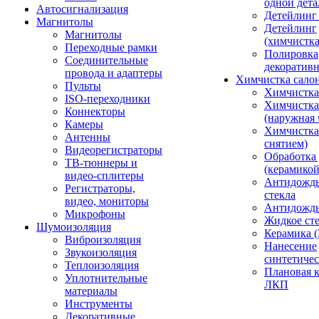
одной дета
Автосигнализация
Детейлинг
Магнитолы
Детейлинг
Магнитолы
(химчистк
Переходные рамки
Полировка
Соединительные
декоративн
провода и адаптеры
Химчистка сало
Пульты
Химчистка
ISO-переходники
Химчистка
Коннекторы
(наружная 
Камеры
Химчистка 
Антенны
снятием)
Видеорегистраторы
Обработка
ТВ-тюннеры и
(керамикой
видео-сплитеры
Антидождь
Регистраторы,
стекла
видео, мониторы
Антидождь 
Микрофоны
Жидкое сте
Шумоизоляция
Керамика (
Виброизоляция
Нанесение
Звукоизоляция
синтетичес
Теплоизоляция
Плановая 
Уплотнительные
ЛКП
материалы
Инструменты
Декоративные