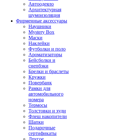
Автоодеяло
Архитектурная
шумоизоляция
Фирменные аксессуары
Наушники
Mystery Box
Маски
Наклейки
Футболки и поло
Ароматизаторы
Бейсболки и
снепбэки
Брелки и браслеты
Кружки
Повербанк
Рамки для
автомобильного
номера
Термосы
Толстовки и худи
Флеш накопители
Шапки
Подарочные
сертификаты
Другое