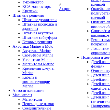
Y-коннектор
пленкой
RCA коннекторы
Акции
Оклейка а
Крепежи
полиурета
Штатные решения
пленкой
Штатные усилители
Оклейка а
Штатная проводка и
виниловой
адаптеры
Снятие/зам
Штатная акустика
шильдиков
Штатные сабвуферы
Ремонт вмя
Готовые решения
покраски
Акустика Marine и Moto
Локальное
Акустика Marine
окрашиван
Сабвуферы Marine
Полировка и де
Усилители Marine
Детейлинг 
Магнитолы Marine
фазная)
Крепления-хомуты
Очистка ку
Marine
Детейлинг 
Кабель и
Детейлинг
комплектующие
Детейлинг
Marine
одной дета
Автосигнализация
Детейлинг
Магнитолы
Детейлинг
Магнитолы
(химчистк
Переходные рамки
Полировка
Соединительные