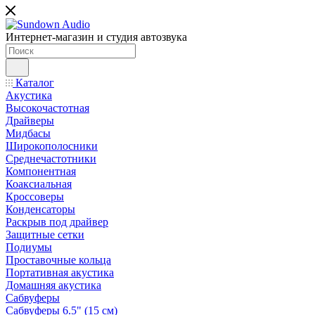
Интернет-магазин и студия автозвука
Каталог
Акустика
Высокочастотная
Драйверы
Мидбасы
Широкополосники
Среднечастотники
Компонентная
Коаксиальная
Кроссоверы
Конденсаторы
Раскрыв под драйвер
Защитные сетки
Подиумы
Проставочные кольца
Портативная акустика
Домашняя акустика
Сабвуферы
Сабвуферы 6.5" (15 см)