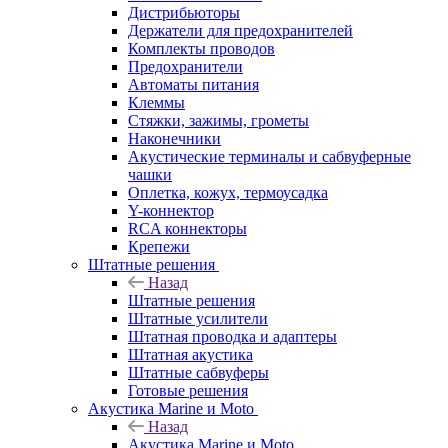
Дистрибьюторы
Держатели для предохранителей
Комплекты проводов
Предохранители
Автоматы питания
Клеммы
Стяжки, зажимы, грометы
Наконечники
Акустические терминалы и сабвуферные
чашки
Оплетка, кожух, термоусадка
Y-коннектор
RCA коннекторы
Крепежи
Штатные решения
Назад
Штатные решения
Штатные усилители
Штатная проводка и адаптеры
Штатная акустика
Штатные сабвуферы
Готовые решения
Акустика Marine и Moto
Назад
Акустика Marine и Moto