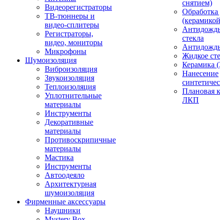
снятием)
Видеорегистраторы
Обработка
ТВ-тюннеры и
(керамикой
видео-сплитеры
Антидождь
Регистраторы,
стекла
видео, мониторы
Антидождь 
Микрофоны
Жидкое сте
Шумоизоляция
Керамика (
Виброизоляция
Нанесение
Звукоизоляция
синтетичес
Теплоизоляция
Плановая 
Уплотнительные
ЛКП
материалы
Инструменты
Декоративные
материалы
Противоскрипичные
материалы
Мастика
Инструменты
Автоодеяло
Архитектурная
шумоизоляция
Фирменные аксессуары
Наушники
Mystery Box