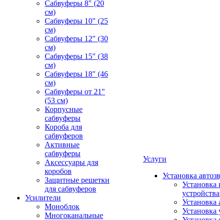
Сабвуферы 8" (20
см)
Сабвуферы 10" (25
см)
Сабвуферы 12" (30
см)
Сабвуферы 15" (38
см)
Сабвуферы 18" (46
см)
Сабвуферы от 21"
(53 см)
Корпусные
сабвуферы
Короба для
сабвуферов
Активные
сабвуферы
Услуги
Аксессуары для
коробов
Установка автоз
Защитные решетки
Установка 
для сабвуферов
устройства
Усилители
Установка 
Моноблок
Установка 
Многоканальные
Установка 