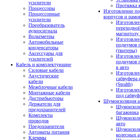
усилители
Протяжка 
Процессоры
Изготовление п
Процессорные
корпусов и рамо
усилители
Изготовле
Преобразователь
переходно
аудиосигнала
магнитолу 
Вольтметры
Изготовле
Автомобильные
подиумов 
конденсаторы
(твитеры)
Аксессуары для
Изготовле
усилителей
подиумов 
Кабель и комплектующие
в авто
Силовые кабели
Изготовлен
Акустические
сабвуфера 
кабели
(Stealth)
Межблочные кабели
Изготовле
Монтажные кабели
под сабвуф
Дистрибьюторы
Шумоизоляция а
Держатели для
Шумоизол
предохранителей
багажника
Комплекты
Шумоизол
проводов
авто
Предохранители
Шумоизоля
Автоматы питания
колесных а
Клеммы