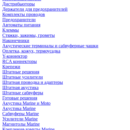
Дистрибьюторы
Держатели для предохранителей
Комплекты проводов
Предохранители
Автоматы питания
Клеммы
Стяжки, зажимы, грометы
Наконечники
Акустические терминалы и сабвуферные чашки
Оплетка, кожух, термоусадка
Y-коннектор
RCA коннекторы
Крепежи
Штатные решения
Штатные усилители
Штатная проводка и адаптеры
Штатная акустика
Штатные сабвуферы
Готовые решения
Акустика Marine и Moto
Акустика Marine
Сабвуферы Marine
Усилители Marine
Магнитолы Marine
Крепления-хомуты Marine