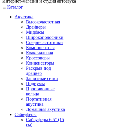
Интернет-магазин и студия автозвука
Каталог
Акустика
Высокочастотная
Драйверы
Мидбасы
Широкополосники
Среднечастотники
Компонентная
Коаксиальная
Кроссоверы
Конденсаторы
Раскрыв под
драйвер
Защитные сетки
Подиумы
Проставочные
кольца
Портативная
акустика
Домашняя акустика
Сабвуферы
Сабвуферы 6.5" (15
см)