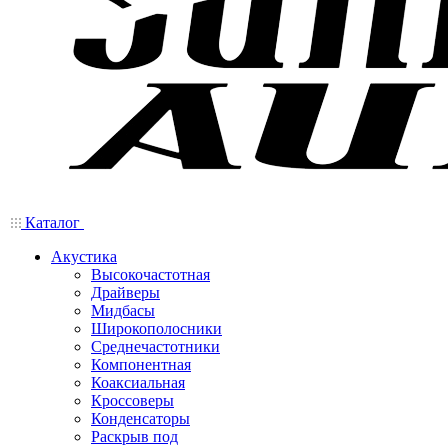
Каталог
Акустика
Высокочастотная
Драйверы
Мидбасы
Широкополосники
Среднечастотники
Компонентная
Коаксиальная
Кроссоверы
Конденсаторы
Раскрыв под