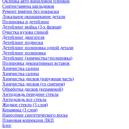
Оклейка авто виниловой пленкой
Снятие/замена шильдиков
Ремонт вмятин без покраски
Локальное окрашивание детали
Полировка и детейлинг
Детейлинг мойка (3-х фазная)
Очистка кузова глиной
Детейлинг двигателя
Детейлинг подвески
Детейлинг полировка одной детали
Детейлинг полировка
Детейлинг (химчистка+полировка)
Полировка декоративных вставок
Химчистка салона
Химчистка салона
Химчистка дисков (наружная часть)
Химчистка дисков (со снятием)
Обработка дисков (керамикой)
Антидождь передние стекла
Антидождь все стекла
Жидкое стекло (3 слоя)
Керамика (3 слоя)
Нанесение синтетического воска
Плановая коррекция ЛКП
Блог