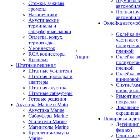
Шумоизоля
Стяжки, зажимы,
автомобил
грометы
Полная шу
Наконечники
автомобил
Акустические
Оклейка автомо
терминалы и
сабвуферные чашки
Оклейка п
Оплетка, кожух,
части авто
термоусадка
полиурета
Y-коннектор
пленкой
RCA коннекторы
Акции
Оклейка а
Крепежи
полиурета
Штатные решения
пленкой
Штатные усилители
Оклейка а
Штатная проводка и
виниловой
адаптеры
Снятие/зам
Штатная акустика
шильдиков
Штатные сабвуферы
Ремонт вмя
Готовые решения
покраски
Акустика Marine и Moto
Локальное
Акустика Marine
окрашиван
Сабвуферы Marine
Полировка и де
Усилители Marine
Детейлинг 
Магнитолы Marine
фазная)
Крепления-хомуты
Очистка ку
Marine