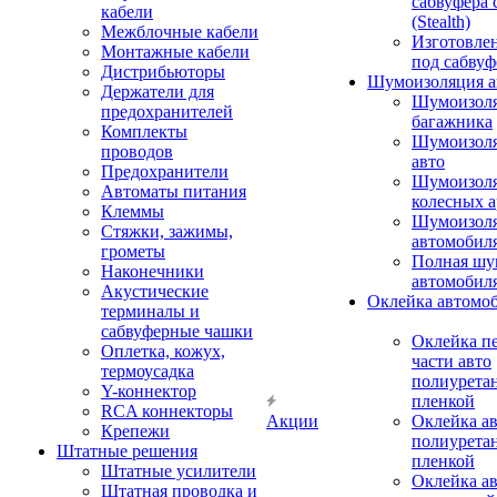
сабвуфера 
кабели
(Stealth)
Межблочные кабели
Изготовле
Монтажные кабели
под сабвуф
Дистрибьюторы
Шумоизоляция а
Держатели для
Шумоизол
предохранителей
багажника
Комплекты
Шумоизол
проводов
авто
Предохранители
Шумоизоля
Автоматы питания
колесных а
Клеммы
Шумоизоля
Стяжки, зажимы,
автомобил
грометы
Полная шу
Наконечники
автомобил
Акустические
Оклейка автомо
терминалы и
сабвуферные чашки
Оклейка п
Оплетка, кожух,
части авто
термоусадка
полиурета
Y-коннектор
пленкой
RCA коннекторы
Акции
Оклейка а
Крепежи
полиурета
Штатные решения
пленкой
Штатные усилители
Оклейка а
Штатная проводка и