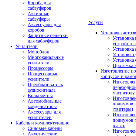
Короба для
сабвуферов
Активные
сабвуферы
Услуги
Аксессуары для
коробов
Установка автоз
Защитные решетки
Установка 
для сабвуферов
устройства
Усилители
Установка 
Моноблок
Установка 
Многоканальные
Установка 
усилители
Протяжка 
Процессоры
Изготовление п
Процессорные
корпусов и рамо
усилители
Изготовле
Преобразователь
переходно
аудиосигнала
магнитолу 
Вольтметры
Изготовле
Автомобильные
подиумов 
конденсаторы
(твитеры)
Аксессуары для
Изготовле
усилителей
подиумов 
Кабель и комплектующие
в авто
Силовые кабели
Изготовлен
Акустические