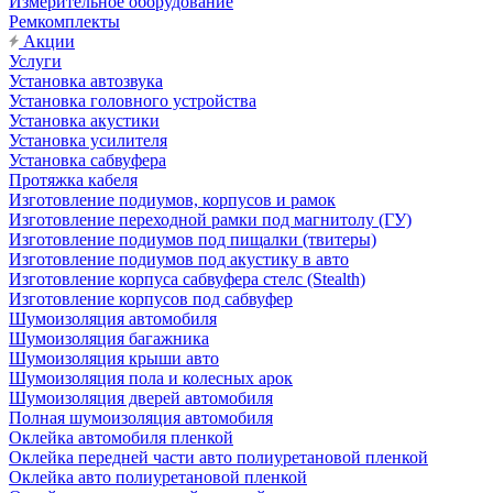
Измерительное оборудование
Ремкомплекты
Акции
Услуги
Установка автозвука
Установка головного устройства
Установка акустики
Установка усилителя
Установка сабвуфера
Протяжка кабеля
Изготовление подиумов, корпусов и рамок
Изготовление переходной рамки под магнитолу (ГУ)
Изготовление подиумов под пищалки (твитеры)
Изготовление подиумов под акустику в авто
Изготовление корпуса сабвуфера стелс (Stealth)
Изготовление корпусов под сабвуфер
Шумоизоляция автомобиля
Шумоизоляция багажника
Шумоизоляция крыши авто
Шумоизоляция пола и колесных арок
Шумоизоляция дверей автомобиля
Полная шумоизоляция автомобиля
Оклейка автомобиля пленкой
Оклейка передней части авто полиуретановой пленкой
Оклейка авто полиуретановой пленкой