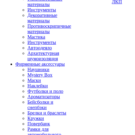
ЛКП
материалы
Инструменты
Декоративные
материалы
Противоскрипичные
материалы
Мастика
Инструменты
Автоодеяло
Архитектурная
шумоизоляция
Фирменные аксессуары
Наушники
Mystery Box
Маски
Наклейки
Футболки и поло
Ароматизаторы
Бейсболки и
снепбэки
Брелки и браслеты
Кружки
Повербанк
Рамки для
автомобильного