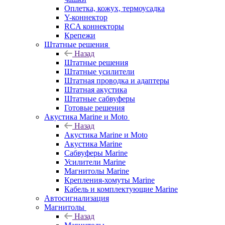
Оплетка, кожух, термоусадка
Y-коннектор
RCA коннекторы
Крепежи
Штатные решения
Назад
Штатные решения
Штатные усилители
Штатная проводка и адаптеры
Штатная акустика
Штатные сабвуферы
Готовые решения
Акустика Marine и Moto
Назад
Акустика Marine и Moto
Акустика Marine
Сабвуферы Marine
Усилители Marine
Магнитолы Marine
Крепления-хомуты Marine
Кабель и комплектующие Marine
Автосигнализация
Магнитолы
Назад