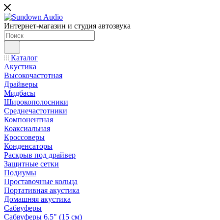
Интернет-магазин и студия автозвука
Каталог
Акустика
Высокочастотная
Драйверы
Мидбасы
Широкополосники
Среднечастотники
Компонентная
Коаксиальная
Кроссоверы
Конденсаторы
Раскрыв под драйвер
Защитные сетки
Подиумы
Проставочные кольца
Портативная акустика
Домашняя акустика
Сабвуферы
Сабвуферы 6.5" (15 см)