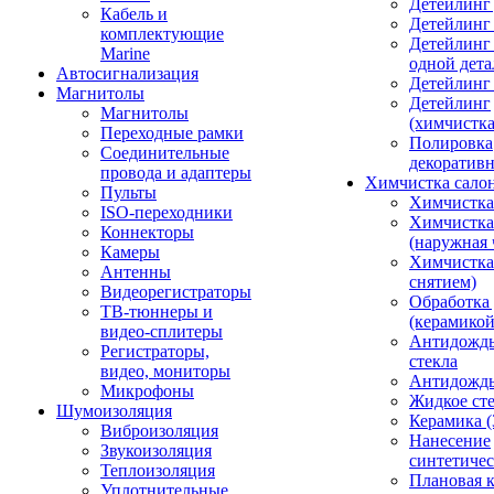
Детейлинг 
Кабель и
Детейлинг
комплектующие
Детейлинг
Marine
одной дета
Автосигнализация
Детейлинг
Магнитолы
Детейлинг
Магнитолы
(химчистк
Переходные рамки
Полировка
Соединительные
декоративн
провода и адаптеры
Химчистка сало
Пульты
Химчистка
ISO-переходники
Химчистка
Коннекторы
(наружная 
Камеры
Химчистка 
Антенны
снятием)
Видеорегистраторы
Обработка
ТВ-тюннеры и
(керамикой
видео-сплитеры
Антидождь
Регистраторы,
стекла
видео, мониторы
Антидождь 
Микрофоны
Жидкое сте
Шумоизоляция
Керамика (
Виброизоляция
Нанесение
Звукоизоляция
синтетичес
Теплоизоляция
Плановая 
Уплотнительные