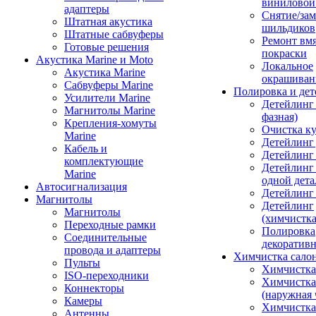
виниловой
адаптеры
Снятие/зам
Штатная акустика
шильдиков
Штатные сабвуферы
Ремонт вмя
Готовые решения
покраски
Акустика Marine и Moto
Локальное
Акустика Marine
окрашиван
Сабвуферы Marine
Полировка и де
Усилители Marine
Детейлинг 
Магнитолы Marine
фазная)
Крепления-хомуты
Очистка ку
Marine
Детейлинг 
Кабель и
Детейлинг
комплектующие
Детейлинг
Marine
одной дета
Автосигнализация
Детейлинг
Магнитолы
Детейлинг
Магнитолы
(химчистк
Переходные рамки
Полировка
Соединительные
декоративн
провода и адаптеры
Химчистка сало
Пульты
Химчистка
ISO-переходники
Химчистка
Коннекторы
(наружная 
Камеры
Химчистка 
Антенны