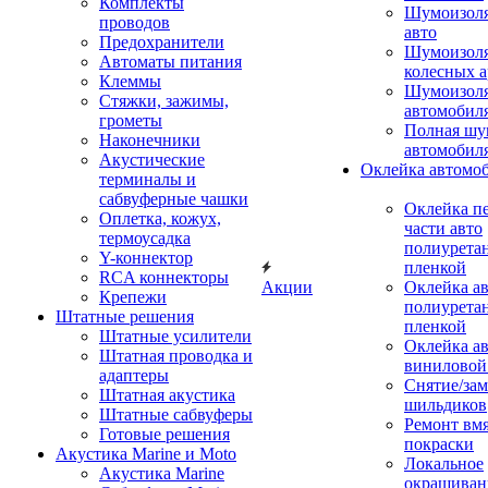
Комплекты
Шумоизол
проводов
авто
Предохранители
Шумоизоля
Автоматы питания
колесных а
Клеммы
Шумоизоля
Стяжки, зажимы,
автомобил
грометы
Полная шу
Наконечники
автомобил
Акустические
Оклейка автомо
терминалы и
сабвуферные чашки
Оклейка п
Оплетка, кожух,
части авто
термоусадка
полиурета
Y-коннектор
пленкой
RCA коннекторы
Акции
Оклейка а
Крепежи
полиурета
Штатные решения
пленкой
Штатные усилители
Оклейка а
Штатная проводка и
виниловой
адаптеры
Снятие/зам
Штатная акустика
шильдиков
Штатные сабвуферы
Ремонт вмя
Готовые решения
покраски
Акустика Marine и Moto
Локальное
Акустика Marine
окрашиван