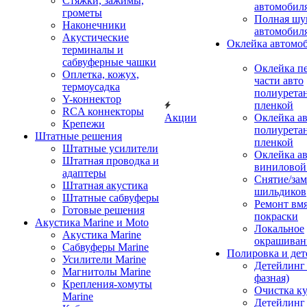
Стяжки, зажимы,
автомобил
грометы
Полная шу
Наконечники
автомобил
Акустические
Оклейка автомо
терминалы и
сабвуферные чашки
Оклейка п
Оплетка, кожух,
части авто
термоусадка
полиурета
Y-коннектор
пленкой
RCA коннекторы
Акции
Оклейка а
Крепежи
полиурета
Штатные решения
пленкой
Штатные усилители
Оклейка а
Штатная проводка и
виниловой
адаптеры
Снятие/зам
Штатная акустика
шильдиков
Штатные сабвуферы
Ремонт вмя
Готовые решения
покраски
Акустика Marine и Moto
Локальное
Акустика Marine
окрашиван
Сабвуферы Marine
Полировка и де
Усилители Marine
Детейлинг 
Магнитолы Marine
фазная)
Крепления-хомуты
Очистка ку
Marine
Детейлинг 