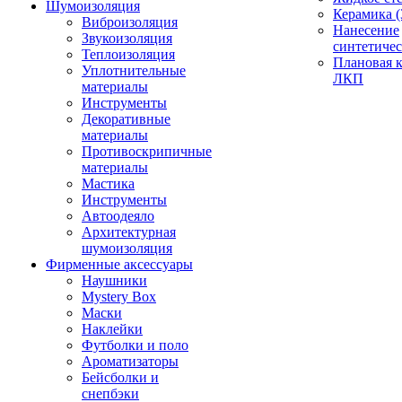
Шумоизоляция
Керамика (
Виброизоляция
Нанесение
Звукоизоляция
синтетичес
Теплоизоляция
Плановая 
Уплотнительные
ЛКП
материалы
Инструменты
Декоративные
материалы
Противоскрипичные
материалы
Мастика
Инструменты
Автоодеяло
Архитектурная
шумоизоляция
Фирменные аксессуары
Наушники
Mystery Box
Маски
Наклейки
Футболки и поло
Ароматизаторы
Бейсболки и
снепбэки