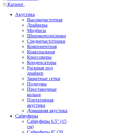
Каталог
Акустика
Высокочастотная
Драйверы
Мидбасы
Широкополосники
Среднечастотники
Компонентная
Коаксиальная
Кроссоверы
Конденсаторы
Раскрыв под
драйвер
Защитные сетки
Подиумы
Проставочные
кольца
Портативная
акустика
Домашняя акустика
Сабвуферы
Сабвуферы 6.5" (15
см)
Сабвуферы 8" (20