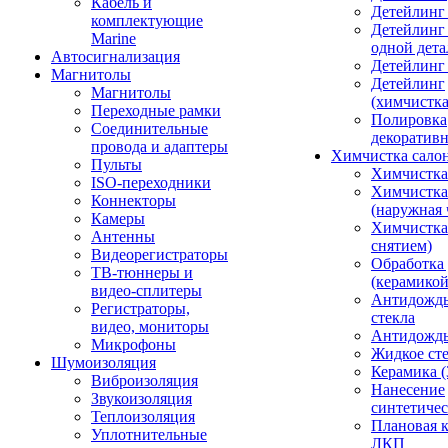
Кабель и
Детейлинг
комплектующие
Детейлинг
Marine
одной дета
Автосигнализация
Детейлинг
Магнитолы
Детейлинг
Магнитолы
(химчистк
Переходные рамки
Полировка
Соединительные
декоративн
провода и адаптеры
Химчистка сало
Пульты
Химчистка
ISO-переходники
Химчистка
Коннекторы
(наружная 
Камеры
Химчистка 
Антенны
снятием)
Видеорегистраторы
Обработка
ТВ-тюннеры и
(керамикой
видео-сплитеры
Антидождь
Регистраторы,
стекла
видео, мониторы
Антидождь 
Микрофоны
Жидкое сте
Шумоизоляция
Керамика (
Виброизоляция
Нанесение
Звукоизоляция
синтетичес
Теплоизоляция
Плановая 
Уплотнительные
ЛКП