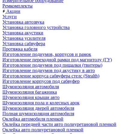
Измерительное оборудование
Ремкомплекты
Акции
Услуги
Установка автозвука
Установка головного устройства
Установка акустики
Установка усилителя
Установка сабвуфера
Протяжка кабеля
Изготовление подиумов, корпусов и рамок
Изготовление переходной рамки под магнитолу (ГУ)
Изготовление подиумов под пищалки (твитеры)
Изготовление подиумов под акустику в авто
Изготовление корпуса сабвуфера стелс (Stealth)
Изготовление корпусов под сабвуфер
Шумоизоляция автомобиля
Шумоизоляция багажника
Шумоизоляция крыши авто
Шумоизоляция пола и колесных арок
Шумоизоляция дверей автомобиля
Полная шумоизоляция автомобиля
Оклейка автомобиля пленкой
Оклейка передней части авто полиуретановой пленкой
Оклейка авто полиуретановой пленкой