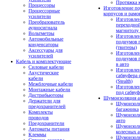
Протяжка 
Процессоры
Изготовление п
Процессорные
корпусов и рамо
усилители
Изготовле
Преобразователь
переходно
аудиосигнала
магнитолу 
Вольтметры
Изготовле
Автомобильные
подиумов 
конденсаторы
(твитеры)
Аксессуары для
Изготовле
усилителей
подиумов 
Кабель и комплектующие
в авто
Силовые кабели
Изготовлен
Акустические
сабвуфера 
кабели
(Stealth)
Межблочные кабели
Изготовле
Монтажные кабели
под сабвуф
Дистрибьюторы
Шумоизоляция а
Держатели для
Шумоизол
предохранителей
багажника
Комплекты
Шумоизол
проводов
авто
Предохранители
Шумоизоля
Автоматы питания
колесных а
Клеммы
Шумоизоля