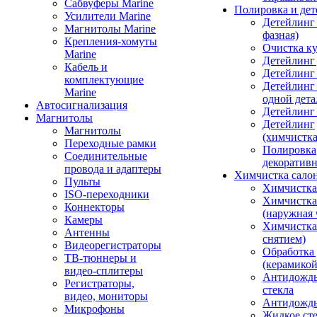
Сабвуферы Marine
Полировка и де
Усилители Marine
Детейлинг 
Магнитолы Marine
фазная)
Крепления-хомуты
Очистка ку
Marine
Детейлинг 
Кабель и
Детейлинг
комплектующие
Детейлинг
Marine
одной дета
Автосигнализация
Детейлинг
Магнитолы
Детейлинг
Магнитолы
(химчистк
Переходные рамки
Полировка
Соединительные
декоративн
провода и адаптеры
Химчистка сало
Пульты
Химчистка
ISO-переходники
Химчистка
Коннекторы
(наружная 
Камеры
Химчистка 
Антенны
снятием)
Видеорегистраторы
Обработка
ТВ-тюннеры и
(керамикой
видео-сплитеры
Антидождь
Регистраторы,
стекла
видео, мониторы
Антидождь 
Микрофоны
Жидкое сте