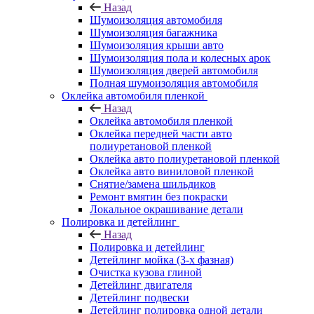
Назад
Шумоизоляция автомобиля
Шумоизоляция багажника
Шумоизоляция крыши авто
Шумоизоляция пола и колесных арок
Шумоизоляция дверей автомобиля
Полная шумоизоляция автомобиля
Оклейка автомобиля пленкой
Назад
Оклейка автомобиля пленкой
Оклейка передней части авто
полиуретановой пленкой
Оклейка авто полиуретановой пленкой
Оклейка авто виниловой пленкой
Снятие/замена шильдиков
Ремонт вмятин без покраски
Локальное окрашивание детали
Полировка и детейлинг
Назад
Полировка и детейлинг
Детейлинг мойка (3-х фазная)
Очистка кузова глиной
Детейлинг двигателя
Детейлинг подвески
Детейлинг полировка одной детали