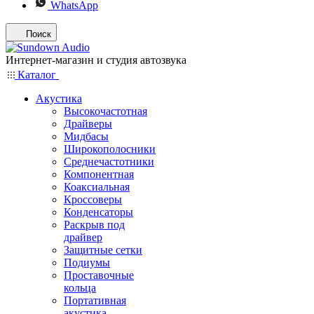
WhatsApp
Поиск
Интернет-магазин и студия автозвука
Каталог
Акустика
Высокочастотная
Драйверы
Мидбасы
Широкополосники
Среднечастотники
Компонентная
Коаксиальная
Кроссоверы
Конденсаторы
Раскрыв под
драйвер
Защитные сетки
Подиумы
Проставочные
кольца
Портативная
акустика