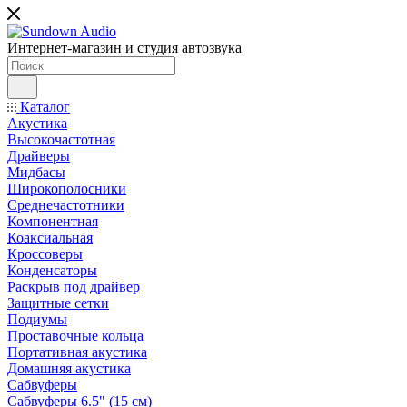
Интернет-магазин и студия автозвука
Каталог
Акустика
Высокочастотная
Драйверы
Мидбасы
Широкополосники
Среднечастотники
Компонентная
Коаксиальная
Кроссоверы
Конденсаторы
Раскрыв под драйвер
Защитные сетки
Подиумы
Проставочные кольца
Портативная акустика
Домашняя акустика
Сабвуферы
Сабвуферы 6.5" (15 см)