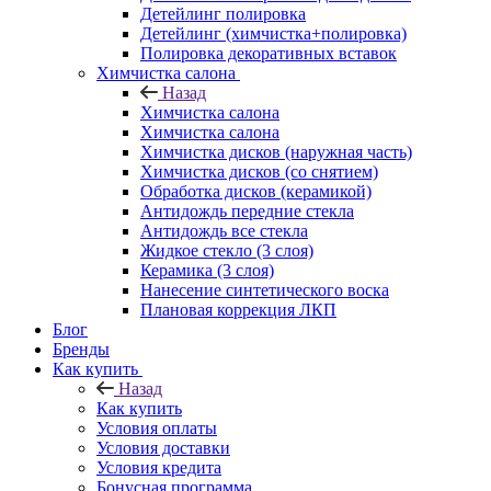
Детейлинг полировка
Детейлинг (химчистка+полировка)
Полировка декоративных вставок
Химчистка салона
Назад
Химчистка салона
Химчистка салона
Химчистка дисков (наружная часть)
Химчистка дисков (со снятием)
Обработка дисков (керамикой)
Антидождь передние стекла
Антидождь все стекла
Жидкое стекло (3 слоя)
Керамика (3 слоя)
Нанесение синтетического воска
Плановая коррекция ЛКП
Блог
Бренды
Как купить
Назад
Как купить
Условия оплаты
Условия доставки
Условия кредита
Бонусная программа