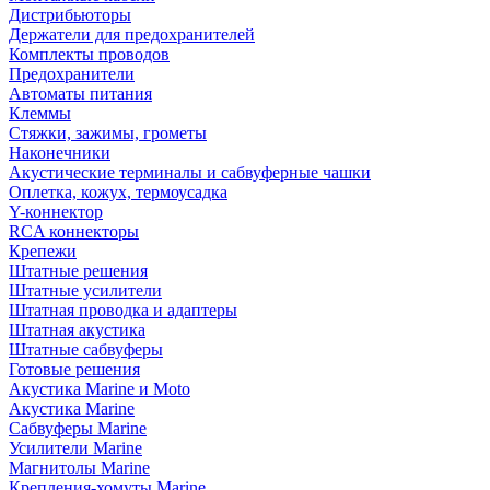
Дистрибьюторы
Держатели для предохранителей
Комплекты проводов
Предохранители
Автоматы питания
Клеммы
Стяжки, зажимы, грометы
Наконечники
Акустические терминалы и сабвуферные чашки
Оплетка, кожух, термоусадка
Y-коннектор
RCA коннекторы
Крепежи
Штатные решения
Штатные усилители
Штатная проводка и адаптеры
Штатная акустика
Штатные сабвуферы
Готовые решения
Акустика Marine и Moto
Акустика Marine
Сабвуферы Marine
Усилители Marine
Магнитолы Marine
Крепления-хомуты Marine