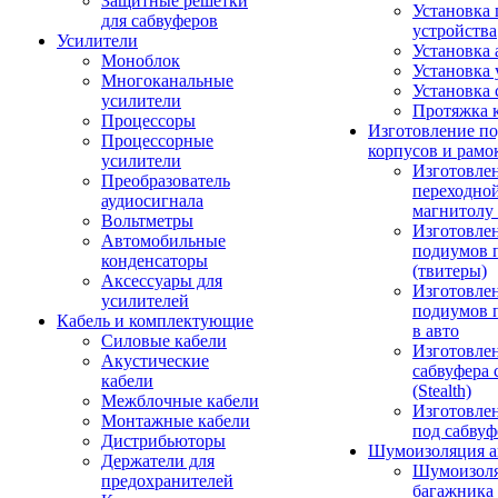
Защитные решетки
Установка 
для сабвуферов
устройства
Усилители
Установка 
Моноблок
Установка 
Многоканальные
Установка 
усилители
Протяжка 
Процессоры
Изготовление п
Процессорные
корпусов и рамо
усилители
Изготовле
Преобразователь
переходно
аудиосигнала
магнитолу 
Вольтметры
Изготовле
Автомобильные
подиумов 
конденсаторы
(твитеры)
Аксессуары для
Изготовле
усилителей
подиумов 
Кабель и комплектующие
в авто
Силовые кабели
Изготовлен
Акустические
сабвуфера 
кабели
(Stealth)
Межблочные кабели
Изготовле
Монтажные кабели
под сабвуф
Дистрибьюторы
Шумоизоляция а
Держатели для
Шумоизол
предохранителей
багажника