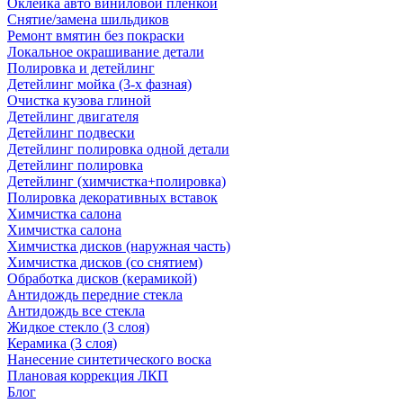
Оклейка авто виниловой пленкой
Снятие/замена шильдиков
Ремонт вмятин без покраски
Локальное окрашивание детали
Полировка и детейлинг
Детейлинг мойка (3-х фазная)
Очистка кузова глиной
Детейлинг двигателя
Детейлинг подвески
Детейлинг полировка одной детали
Детейлинг полировка
Детейлинг (химчистка+полировка)
Полировка декоративных вставок
Химчистка салона
Химчистка салона
Химчистка дисков (наружная часть)
Химчистка дисков (со снятием)
Обработка дисков (керамикой)
Антидождь передние стекла
Антидождь все стекла
Жидкое стекло (3 слоя)
Керамика (3 слоя)
Нанесение синтетического воска
Плановая коррекция ЛКП
Блог