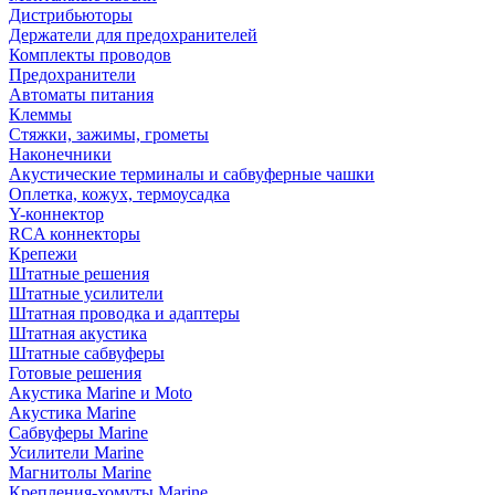
Дистрибьюторы
Держатели для предохранителей
Комплекты проводов
Предохранители
Автоматы питания
Клеммы
Стяжки, зажимы, грометы
Наконечники
Акустические терминалы и сабвуферные чашки
Оплетка, кожух, термоусадка
Y-коннектор
RCA коннекторы
Крепежи
Штатные решения
Штатные усилители
Штатная проводка и адаптеры
Штатная акустика
Штатные сабвуферы
Готовые решения
Акустика Marine и Moto
Акустика Marine
Сабвуферы Marine
Усилители Marine
Магнитолы Marine
Крепления-хомуты Marine