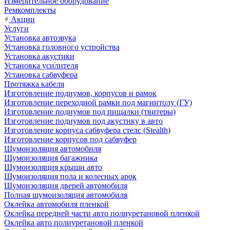
Измерительное оборудование
Ремкомплекты
Акции
Услуги
Установка автозвука
Установка головного устройства
Установка акустики
Установка усилителя
Установка сабвуфера
Протяжка кабеля
Изготовление подиумов, корпусов и рамок
Изготовление переходной рамки под магнитолу (ГУ)
Изготовление подиумов под пищалки (твитеры)
Изготовление подиумов под акустику в авто
Изготовление корпуса сабвуфера стелс (Stealth)
Изготовление корпусов под сабвуфер
Шумоизоляция автомобиля
Шумоизоляция багажника
Шумоизоляция крыши авто
Шумоизоляция пола и колесных арок
Шумоизоляция дверей автомобиля
Полная шумоизоляция автомобиля
Оклейка автомобиля пленкой
Оклейка передней части авто полиуретановой пленкой
Оклейка авто полиуретановой пленкой