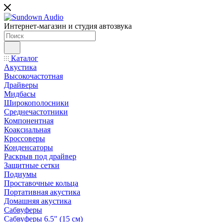
Интернет-магазин и студия автозвука
Каталог
Акустика
Высокочастотная
Драйверы
Мидбасы
Широкополосники
Среднечастотники
Компонентная
Коаксиальная
Кроссоверы
Конденсаторы
Раскрыв под драйвер
Защитные сетки
Подиумы
Проставочные кольца
Портативная акустика
Домашняя акустика
Сабвуферы
Сабвуферы 6.5" (15 см)