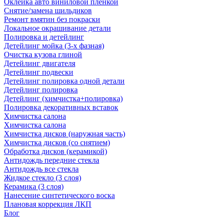
Оклейка авто виниловой пленкой
Снятие/замена шильдиков
Ремонт вмятин без покраски
Локальное окрашивание детали
Полировка и детейлинг
Детейлинг мойка (3-х фазная)
Очистка кузова глиной
Детейлинг двигателя
Детейлинг подвески
Детейлинг полировка одной детали
Детейлинг полировка
Детейлинг (химчистка+полировка)
Полировка декоративных вставок
Химчистка салона
Химчистка салона
Химчистка дисков (наружная часть)
Химчистка дисков (со снятием)
Обработка дисков (керамикой)
Антидождь передние стекла
Антидождь все стекла
Жидкое стекло (3 слоя)
Керамика (3 слоя)
Нанесение синтетического воска
Плановая коррекция ЛКП
Блог