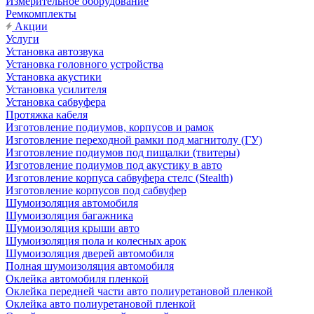
Измерительное оборудование
Ремкомплекты
Акции
Услуги
Установка автозвука
Установка головного устройства
Установка акустики
Установка усилителя
Установка сабвуфера
Протяжка кабеля
Изготовление подиумов, корпусов и рамок
Изготовление переходной рамки под магнитолу (ГУ)
Изготовление подиумов под пищалки (твитеры)
Изготовление подиумов под акустику в авто
Изготовление корпуса сабвуфера стелс (Stealth)
Изготовление корпусов под сабвуфер
Шумоизоляция автомобиля
Шумоизоляция багажника
Шумоизоляция крыши авто
Шумоизоляция пола и колесных арок
Шумоизоляция дверей автомобиля
Полная шумоизоляция автомобиля
Оклейка автомобиля пленкой
Оклейка передней части авто полиуретановой пленкой
Оклейка авто полиуретановой пленкой