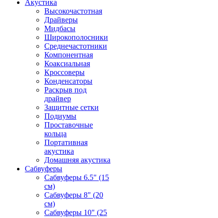
Акустика
Высокочастотная
Драйверы
Мидбасы
Широкополосники
Среднечастотники
Компонентная
Коаксиальная
Кроссоверы
Конденсаторы
Раскрыв под
драйвер
Защитные сетки
Подиумы
Проставочные
кольца
Портативная
акустика
Домашняя акустика
Сабвуферы
Сабвуферы 6.5" (15
см)
Сабвуферы 8" (20
см)
Сабвуферы 10" (25