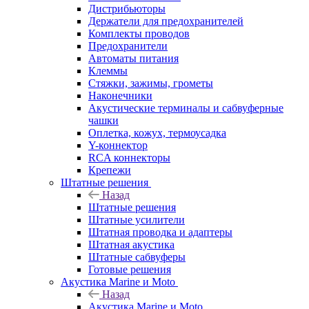
Дистрибьюторы
Держатели для предохранителей
Комплекты проводов
Предохранители
Автоматы питания
Клеммы
Стяжки, зажимы, грометы
Наконечники
Акустические терминалы и сабвуферные
чашки
Оплетка, кожух, термоусадка
Y-коннектор
RCA коннекторы
Крепежи
Штатные решения
Назад
Штатные решения
Штатные усилители
Штатная проводка и адаптеры
Штатная акустика
Штатные сабвуферы
Готовые решения
Акустика Marine и Moto
Назад
Акустика Marine и Moto