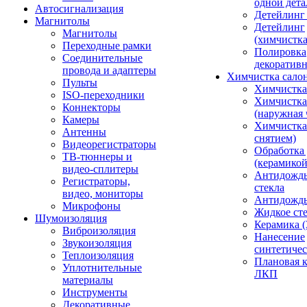
одной дета
Автосигнализация
Детейлинг
Магнитолы
Детейлинг
Магнитолы
(химчистк
Переходные рамки
Полировка
Соединительные
декоративн
провода и адаптеры
Химчистка сало
Пульты
Химчистка
ISO-переходники
Химчистка
Коннекторы
(наружная 
Камеры
Химчистка 
Антенны
снятием)
Видеорегистраторы
Обработка
ТВ-тюннеры и
(керамикой
видео-сплитеры
Антидождь
Регистраторы,
стекла
видео, мониторы
Антидождь 
Микрофоны
Жидкое сте
Шумоизоляция
Керамика (
Виброизоляция
Нанесение
Звукоизоляция
синтетичес
Теплоизоляция
Плановая 
Уплотнительные
ЛКП
материалы
Инструменты
Декоративные