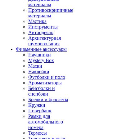
материалы
Противоскрипичные
материалы
Мастика
Инструменты
Автоодеяло
Архитектурная
шумоизоляция
Фирменные аксессуары
Наушники
Mystery Box
Маски
Наклейки
Футболки и поло
Ароматизаторы
Бейсболки и
снепбэки
Брелки и браслеты
Кружки
Повербанк
Рамки для
автомобильного
номера
Термосы
Толстовки и худи