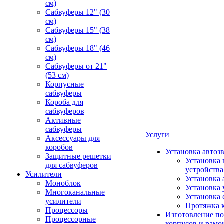
см)
Сабвуферы 12" (30
см)
Сабвуферы 15" (38
см)
Сабвуферы 18" (46
см)
Сабвуферы от 21"
(53 см)
Корпусные
сабвуферы
Короба для
сабвуферов
Активные
сабвуферы
Услуги
Аксессуары для
коробов
Установка автоз
Защитные решетки
Установка 
для сабвуферов
устройства
Усилители
Установка 
Моноблок
Установка 
Многоканальные
Установка 
усилители
Протяжка 
Процессоры
Изготовление п
Процессорные
корпусов и рамо