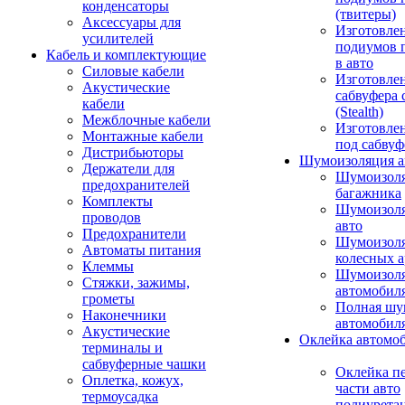
конденсаторы
(твитеры)
Аксессуары для
Изготовле
усилителей
подиумов 
Кабель и комплектующие
в авто
Силовые кабели
Изготовлен
Акустические
сабвуфера 
кабели
(Stealth)
Межблочные кабели
Изготовле
Монтажные кабели
под сабвуф
Дистрибьюторы
Шумоизоляция а
Держатели для
Шумоизол
предохранителей
багажника
Комплекты
Шумоизол
проводов
авто
Предохранители
Шумоизоля
Автоматы питания
колесных а
Клеммы
Шумоизоля
Стяжки, зажимы,
автомобил
грометы
Полная шу
Наконечники
автомобил
Акустические
Оклейка автомо
терминалы и
сабвуферные чашки
Оклейка п
Оплетка, кожух,
части авто
термоусадка
полиурета