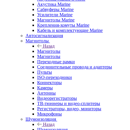
Акустика Marine
Сабвуферы Marine
Усилители Marine
Магнитолы Marine
Крепления-хомуты Marine
Кабель и комплектующие Marine
Автосигнализация
Магнитолы
Назад
Магнитолы
Магнитолы
Переходные рамки
Соединительные провода и адаптеры
Пульты
ISO-переходники
Коннекторы
Камеры
Антенны
Видеорегистраторы
ТВ-тюннеры и видео-сплитеры
Регистраторы, видео, мониторы
Микрофоны
Шумоизоляция
Назад
Шумоизоляция