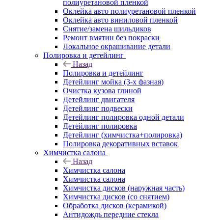
полиуретановой пленкой
Оклейка авто полиуретановой пленкой
Оклейка авто виниловой пленкой
Снятие/замена шильдиков
Ремонт вмятин без покраски
Локальное окрашивание детали
Полировка и детейлинг
Назад
Полировка и детейлинг
Детейлинг мойка (3-х фазная)
Очистка кузова глиной
Детейлинг двигателя
Детейлинг подвески
Детейлинг полировка одной детали
Детейлинг полировка
Детейлинг (химчистка+полировка)
Полировка декоративных вставок
Химчистка салона
Назад
Химчистка салона
Химчистка салона
Химчистка дисков (наружная часть)
Химчистка дисков (со снятием)
Обработка дисков (керамикой)
Антидождь передние стекла