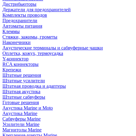
Дистрибьюторы
Держатели для предохранителей
Комплекты проводов
Предохранители
Автоматы питания
Клеммы
Стяжки, зажимы, грометы
Наконечники
Акустические терминалы и сабвуферные чашки
Оплетка, кожух, термоусадка
Y-коннектор
RCA коннекторы
Крепежи
Штатные решения
Штатные усилители
Штатная проводка и адаптеры
Штатная акустика
Штатные сабвуферы
Готовые решения
Акустика Marine и Moto
Акустика Marine
Сабвуферы Marine
Усилители Marine
Магнитолы Marine
Крепления-хомуты Marine