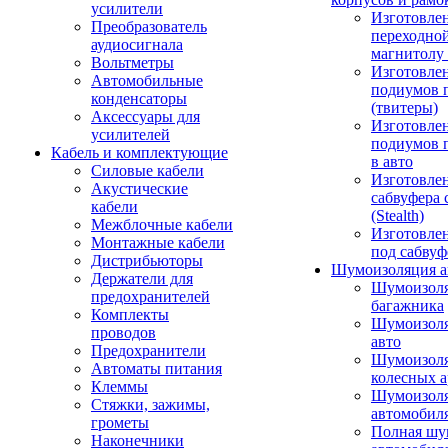
усилители
Изготовле
Преобразователь
переходно
аудиосигнала
магнитолу 
Вольтметры
Изготовле
Автомобильные
подиумов 
конденсаторы
(твитеры)
Аксессуары для
Изготовле
усилителей
подиумов 
Кабель и комплектующие
в авто
Силовые кабели
Изготовлен
Акустические
сабвуфера 
кабели
(Stealth)
Межблочные кабели
Изготовле
Монтажные кабели
под сабвуф
Дистрибьюторы
Шумоизоляция а
Держатели для
Шумоизол
предохранителей
багажника
Комплекты
Шумоизол
проводов
авто
Предохранители
Шумоизоля
Автоматы питания
колесных а
Клеммы
Шумоизоля
Стяжки, зажимы,
автомобил
грометы
Полная шу
Наконечники