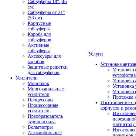
Сабвуферы 18" (46
см)
Сабвуферы от 21"
(53 см)
Корпусные
сабвуферы
Короба для
сабвуферов
Активные
сабвуферы
Услуги
Аксессуары для
коробов
Установка автоз
Защитные решетки
Установка 
для сабвуферов
устройства
Усилители
Установка 
Моноблок
Установка 
Многоканальные
Установка 
усилители
Протяжка 
Процессоры
Изготовление п
Процессорные
корпусов и рамо
усилители
Изготовле
Преобразователь
переходно
аудиосигнала
магнитолу 
Вольтметры
Изготовле
Автомобильные
подиумов 