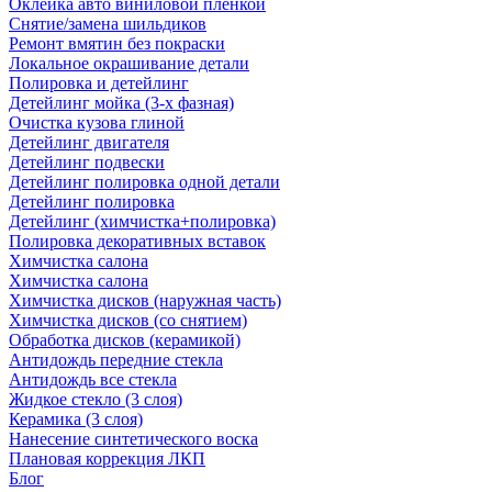
Оклейка авто виниловой пленкой
Снятие/замена шильдиков
Ремонт вмятин без покраски
Локальное окрашивание детали
Полировка и детейлинг
Детейлинг мойка (3-х фазная)
Очистка кузова глиной
Детейлинг двигателя
Детейлинг подвески
Детейлинг полировка одной детали
Детейлинг полировка
Детейлинг (химчистка+полировка)
Полировка декоративных вставок
Химчистка салона
Химчистка салона
Химчистка дисков (наружная часть)
Химчистка дисков (со снятием)
Обработка дисков (керамикой)
Антидождь передние стекла
Антидождь все стекла
Жидкое стекло (3 слоя)
Керамика (3 слоя)
Нанесение синтетического воска
Плановая коррекция ЛКП
Блог