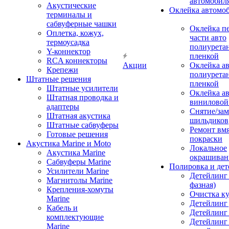
автомобил
Акустические
Оклейка автомо
терминалы и
сабвуферные чашки
Оклейка п
Оплетка, кожух,
части авто
термоусадка
полиурета
Y-коннектор
пленкой
RCA коннекторы
Акции
Оклейка а
Крепежи
полиурета
Штатные решения
пленкой
Штатные усилители
Оклейка а
Штатная проводка и
виниловой
адаптеры
Снятие/зам
Штатная акустика
шильдиков
Штатные сабвуферы
Ремонт вмя
Готовые решения
покраски
Акустика Marine и Moto
Локальное
Акустика Marine
окрашиван
Сабвуферы Marine
Полировка и де
Усилители Marine
Детейлинг 
Магнитолы Marine
фазная)
Крепления-хомуты
Очистка ку
Marine
Детейлинг 
Кабель и
Детейлинг
комплектующие
Детейлинг
Marine