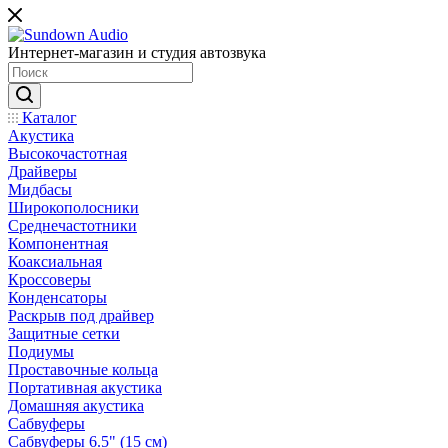
Интернет-магазин и студия автозвука
Каталог
Акустика
Высокочастотная
Драйверы
Мидбасы
Широкополосники
Среднечастотники
Компонентная
Коаксиальная
Кроссоверы
Конденсаторы
Раскрыв под драйвер
Защитные сетки
Подиумы
Проставочные кольца
Портативная акустика
Домашняя акустика
Сабвуферы
Сабвуферы 6.5" (15 см)