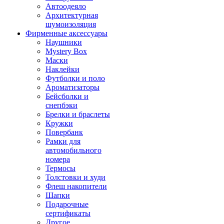
Автоодеяло
Архитектурная
шумоизоляция
Фирменные аксессуары
Наушники
Mystery Box
Маски
Наклейки
Футболки и поло
Ароматизаторы
Бейсболки и
снепбэки
Брелки и браслеты
Кружки
Повербанк
Рамки для
автомобильного
номера
Термосы
Толстовки и худи
Флеш накопители
Шапки
Подарочные
сертификаты
Другое