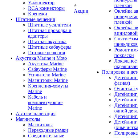
Y-коннектор
пленкой
RCA коннекторы
Акции
Оклейка а
Крепежи
полиурета
Штатные решения
пленкой
Штатные усилители
Оклейка а
Штатная проводка и
виниловой
адаптеры
Снятие/зам
Штатная акустика
шильдиков
Штатные сабвуферы
Ремонт вмя
Готовые решения
покраски
Акустика Marine и Moto
Локальное
Акустика Marine
окрашиван
Сабвуферы Marine
Полировка и де
Усилители Marine
Детейлинг 
Магнитолы Marine
фазная)
Крепления-хомуты
Очистка ку
Marine
Детейлинг 
Кабель и
Детейлинг
комплектующие
Детейлинг
Marine
одной дета
Автосигнализация
Детейлинг
Магнитолы
Детейлинг
Магнитолы
(химчистк
Переходные рамки
Полировка
Соединительные