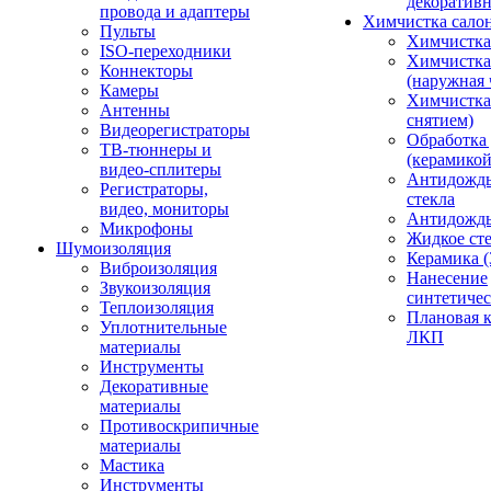
декоративн
провода и адаптеры
Химчистка сало
Пульты
Химчистка
ISO-переходники
Химчистка
Коннекторы
(наружная 
Камеры
Химчистка 
Антенны
снятием)
Видеорегистраторы
Обработка
ТВ-тюннеры и
(керамикой
видео-сплитеры
Антидождь
Регистраторы,
стекла
видео, мониторы
Антидождь 
Микрофоны
Жидкое сте
Шумоизоляция
Керамика (
Виброизоляция
Нанесение
Звукоизоляция
синтетичес
Теплоизоляция
Плановая 
Уплотнительные
ЛКП
материалы
Инструменты
Декоративные
материалы
Противоскрипичные
материалы
Мастика
Инструменты