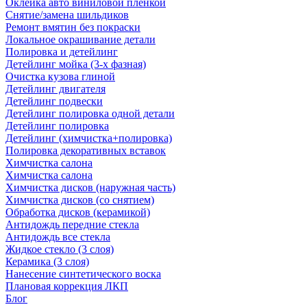
Оклейка авто виниловой пленкой
Снятие/замена шильдиков
Ремонт вмятин без покраски
Локальное окрашивание детали
Полировка и детейлинг
Детейлинг мойка (3-х фазная)
Очистка кузова глиной
Детейлинг двигателя
Детейлинг подвески
Детейлинг полировка одной детали
Детейлинг полировка
Детейлинг (химчистка+полировка)
Полировка декоративных вставок
Химчистка салона
Химчистка салона
Химчистка дисков (наружная часть)
Химчистка дисков (со снятием)
Обработка дисков (керамикой)
Антидождь передние стекла
Антидождь все стекла
Жидкое стекло (3 слоя)
Керамика (3 слоя)
Нанесение синтетического воска
Плановая коррекция ЛКП
Блог