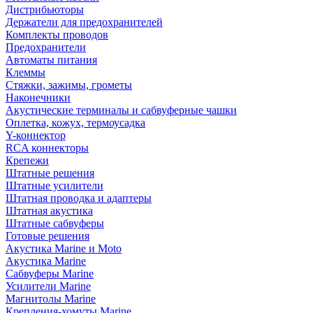
Дистрибьюторы
Держатели для предохранителей
Комплекты проводов
Предохранители
Автоматы питания
Клеммы
Стяжки, зажимы, грометы
Наконечники
Акустические терминалы и сабвуферные чашки
Оплетка, кожух, термоусадка
Y-коннектор
RCA коннекторы
Крепежи
Штатные решения
Штатные усилители
Штатная проводка и адаптеры
Штатная акустика
Штатные сабвуферы
Готовые решения
Акустика Marine и Moto
Акустика Marine
Сабвуферы Marine
Усилители Marine
Магнитолы Marine
Крепления-хомуты Marine