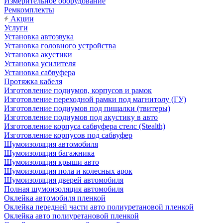
Измерительное оборудование
Ремкомплекты
Акции
Услуги
Установка автозвука
Установка головного устройства
Установка акустики
Установка усилителя
Установка сабвуфера
Протяжка кабеля
Изготовление подиумов, корпусов и рамок
Изготовление переходной рамки под магнитолу (ГУ)
Изготовление подиумов под пищалки (твитеры)
Изготовление подиумов под акустику в авто
Изготовление корпуса сабвуфера стелс (Stealth)
Изготовление корпусов под сабвуфер
Шумоизоляция автомобиля
Шумоизоляция багажника
Шумоизоляция крыши авто
Шумоизоляция пола и колесных арок
Шумоизоляция дверей автомобиля
Полная шумоизоляция автомобиля
Оклейка автомобиля пленкой
Оклейка передней части авто полиуретановой пленкой
Оклейка авто полиуретановой пленкой