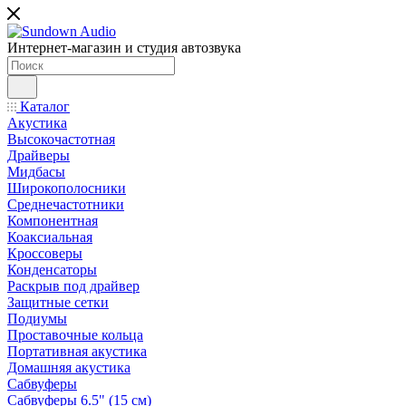
Интернет-магазин и студия автозвука
Каталог
Акустика
Высокочастотная
Драйверы
Мидбасы
Широкополосники
Среднечастотники
Компонентная
Коаксиальная
Кроссоверы
Конденсаторы
Раскрыв под драйвер
Защитные сетки
Подиумы
Проставочные кольца
Портативная акустика
Домашняя акустика
Сабвуферы
Сабвуферы 6.5" (15 см)