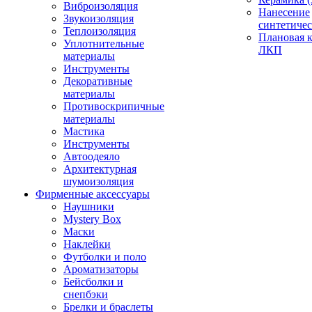
Виброизоляция
Нанесение
Звукоизоляция
синтетичес
Теплоизоляция
Плановая 
Уплотнительные
ЛКП
материалы
Инструменты
Декоративные
материалы
Противоскрипичные
материалы
Мастика
Инструменты
Автоодеяло
Архитектурная
шумоизоляция
Фирменные аксессуары
Наушники
Mystery Box
Маски
Наклейки
Футболки и поло
Ароматизаторы
Бейсболки и
снепбэки
Брелки и браслеты