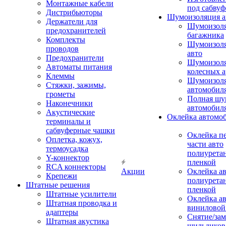
Монтажные кабели
под сабвуф
Дистрибьюторы
Шумоизоляция а
Держатели для
Шумоизол
предохранителей
багажника
Комплекты
Шумоизол
проводов
авто
Предохранители
Шумоизоля
Автоматы питания
колесных а
Клеммы
Шумоизоля
Стяжки, зажимы,
автомобил
грометы
Полная шу
Наконечники
автомобил
Акустические
Оклейка автомо
терминалы и
сабвуферные чашки
Оклейка п
Оплетка, кожух,
части авто
термоусадка
полиурета
Y-коннектор
пленкой
RCA коннекторы
Акции
Оклейка а
Крепежи
полиурета
Штатные решения
пленкой
Штатные усилители
Оклейка а
Штатная проводка и
виниловой
адаптеры
Снятие/зам
Штатная акустика
шильдиков