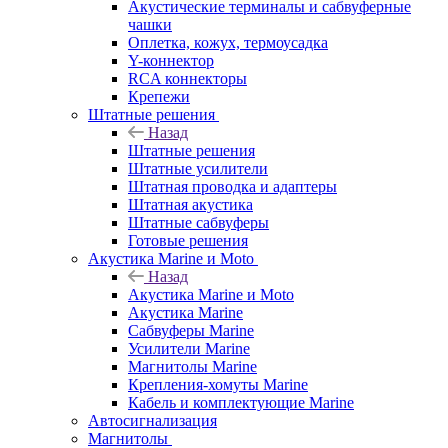
Акустические терминалы и сабвуферные
чашки
Оплетка, кожух, термоусадка
Y-коннектор
RCA коннекторы
Крепежи
Штатные решения
Назад
Штатные решения
Штатные усилители
Штатная проводка и адаптеры
Штатная акустика
Штатные сабвуферы
Готовые решения
Акустика Marine и Moto
Назад
Акустика Marine и Moto
Акустика Marine
Сабвуферы Marine
Усилители Marine
Магнитолы Marine
Крепления-хомуты Marine
Кабель и комплектующие Marine
Автосигнализация
Магнитолы