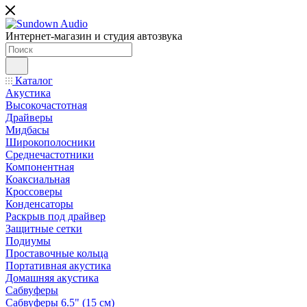
Интернет-магазин и студия автозвука
Каталог
Акустика
Высокочастотная
Драйверы
Мидбасы
Широкополосники
Среднечастотники
Компонентная
Коаксиальная
Кроссоверы
Конденсаторы
Раскрыв под драйвер
Защитные сетки
Подиумы
Проставочные кольца
Портативная акустика
Домашняя акустика
Сабвуферы
Сабвуферы 6.5" (15 см)