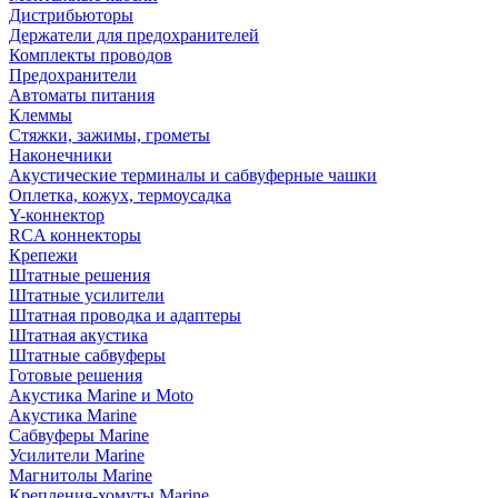
Дистрибьюторы
Держатели для предохранителей
Комплекты проводов
Предохранители
Автоматы питания
Клеммы
Стяжки, зажимы, грометы
Наконечники
Акустические терминалы и сабвуферные чашки
Оплетка, кожух, термоусадка
Y-коннектор
RCA коннекторы
Крепежи
Штатные решения
Штатные усилители
Штатная проводка и адаптеры
Штатная акустика
Штатные сабвуферы
Готовые решения
Акустика Marine и Moto
Акустика Marine
Сабвуферы Marine
Усилители Marine
Магнитолы Marine
Крепления-хомуты Marine