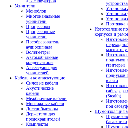
для сабвуферов
устройства
Усилители
Установка 
Моноблок
Установка 
Многоканальные
Установка 
усилители
Протяжка 
Процессоры
Изготовление п
Процессорные
корпусов и рамо
усилители
Изготовле
Преобразователь
переходно
аудиосигнала
магнитолу 
Вольтметры
Изготовле
Автомобильные
подиумов 
конденсаторы
(твитеры)
Аксессуары для
Изготовле
усилителей
подиумов 
Кабель и комплектующие
в авто
Силовые кабели
Изготовлен
Акустические
сабвуфера 
кабели
(Stealth)
Межблочные кабели
Изготовле
Монтажные кабели
под сабвуф
Дистрибьюторы
Шумоизоляция а
Держатели для
Шумоизол
предохранителей
багажника
Комплекты
Шумоизол