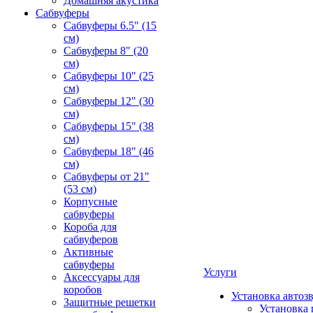
Домашняя акустика
Сабвуферы
Сабвуферы 6.5" (15
см)
Сабвуферы 8" (20
см)
Сабвуферы 10" (25
см)
Сабвуферы 12" (30
см)
Сабвуферы 15" (38
см)
Сабвуферы 18" (46
см)
Сабвуферы от 21"
(53 см)
Корпусные
сабвуферы
Короба для
сабвуферов
Активные
сабвуферы
Услуги
Аксессуары для
коробов
Установка автоз
Защитные решетки
Установка 