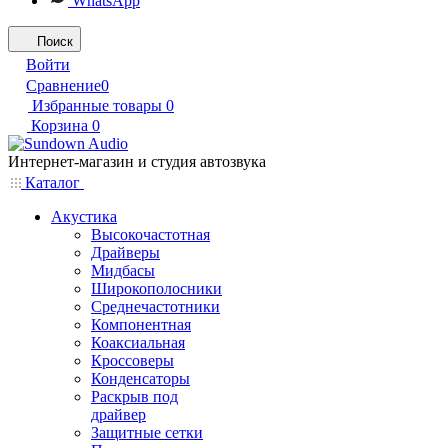
WhatsApp
Поиск
Войти
Сравнение
0
Избранные товары
0
Корзина
0
Интернет-магазин и студия автозвука
Каталог
Акустика
Высокочастотная
Драйверы
Мидбасы
Широкополосники
Среднечастотники
Компонентная
Коаксиальная
Кроссоверы
Конденсаторы
Раскрыв под
драйвер
Защитные сетки