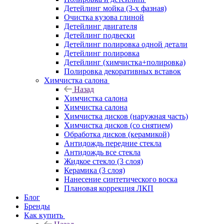
Детейлинг мойка (3-х фазная)
Очистка кузова глиной
Детейлинг двигателя
Детейлинг подвески
Детейлинг полировка одной детали
Детейлинг полировка
Детейлинг (химчистка+полировка)
Полировка декоративных вставок
Химчистка салона
Назад
Химчистка салона
Химчистка салона
Химчистка дисков (наружная часть)
Химчистка дисков (со снятием)
Обработка дисков (керамикой)
Антидождь передние стекла
Антидождь все стекла
Жидкое стекло (3 слоя)
Керамика (3 слоя)
Нанесение синтетического воска
Плановая коррекция ЛКП
Блог
Бренды
Как купить