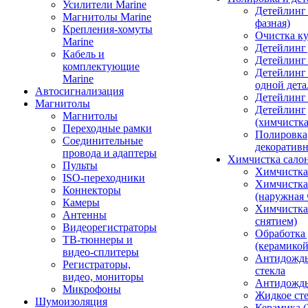
Усилители Marine
Детейлинг 
Магнитолы Marine
фазная)
Крепления-хомуты
Очистка ку
Marine
Детейлинг 
Кабель и
Детейлинг
комплектующие
Детейлинг
Marine
одной дета
Автосигнализация
Детейлинг
Магнитолы
Детейлинг
Магнитолы
(химчистк
Переходные рамки
Полировка
Соединительные
декоративн
провода и адаптеры
Химчистка сало
Пульты
Химчистка
ISO-переходники
Химчистка
Коннекторы
(наружная 
Камеры
Химчистка 
Антенны
снятием)
Видеорегистраторы
Обработка
ТВ-тюннеры и
(керамикой
видео-сплитеры
Антидождь
Регистраторы,
стекла
видео, мониторы
Антидождь 
Микрофоны
Жидкое сте
Шумоизоляция
Керамика (