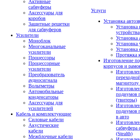
Активные
сабвуферы
Услуги
Аксессуары для
коробов
Установка автоз
Защитные решетки
Установка 
для сабвуферов
устройства
Усилители
Установка 
Моноблок
Установка 
Многоканальные
Установка 
усилители
Протяжка 
Процессоры
Изготовление п
Процессорные
корпусов и рамо
усилители
Изготовле
Преобразователь
переходно
аудиосигнала
магнитолу 
Вольтметры
Изготовле
Автомобильные
подиумов 
конденсаторы
(твитеры)
Аксессуары для
Изготовле
усилителей
подиумов 
Кабель и комплектующие
в авто
Силовые кабели
Изготовлен
Акустические
сабвуфера 
кабели
(Stealth)
Межблочные кабели
Изготовле