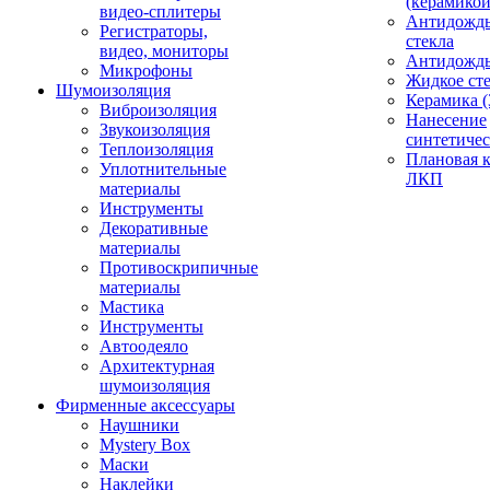
(керамикой
видео-сплитеры
Антидождь
Регистраторы,
стекла
видео, мониторы
Антидождь 
Микрофоны
Жидкое сте
Шумоизоляция
Керамика (
Виброизоляция
Нанесение
Звукоизоляция
синтетичес
Теплоизоляция
Плановая 
Уплотнительные
ЛКП
материалы
Инструменты
Декоративные
материалы
Противоскрипичные
материалы
Мастика
Инструменты
Автоодеяло
Архитектурная
шумоизоляция
Фирменные аксессуары
Наушники
Mystery Box
Маски
Наклейки