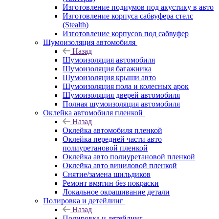
Изготовление подиумов под акустику в авто
Изготовление корпуса сабвуфера стелс
(Stealth)
Изготовление корпусов под сабвуфер
Шумоизоляция автомобиля
Назад
Шумоизоляция автомобиля
Шумоизоляция багажника
Шумоизоляция крыши авто
Шумоизоляция пола и колесных арок
Шумоизоляция дверей автомобиля
Полная шумоизоляция автомобиля
Оклейка автомобиля пленкой
Назад
Оклейка автомобиля пленкой
Оклейка передней части авто
полиуретановой пленкой
Оклейка авто полиуретановой пленкой
Оклейка авто виниловой пленкой
Снятие/замена шильдиков
Ремонт вмятин без покраски
Локальное окрашивание детали
Полировка и детейлинг
Назад
Полировка и детейлинг