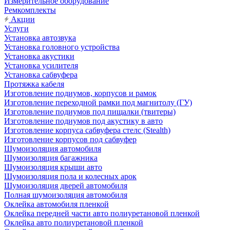
Измерительное оборудование
Ремкомплекты
Акции
Услуги
Установка автозвука
Установка головного устройства
Установка акустики
Установка усилителя
Установка сабвуфера
Протяжка кабеля
Изготовление подиумов, корпусов и рамок
Изготовление переходной рамки под магнитолу (ГУ)
Изготовление подиумов под пищалки (твитеры)
Изготовление подиумов под акустику в авто
Изготовление корпуса сабвуфера стелс (Stealth)
Изготовление корпусов под сабвуфер
Шумоизоляция автомобиля
Шумоизоляция багажника
Шумоизоляция крыши авто
Шумоизоляция пола и колесных арок
Шумоизоляция дверей автомобиля
Полная шумоизоляция автомобиля
Оклейка автомобиля пленкой
Оклейка передней части авто полиуретановой пленкой
Оклейка авто полиуретановой пленкой