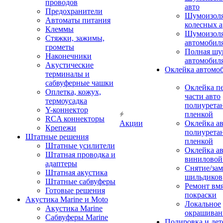
проводов
авто
Предохранители
Шумоизоля
Автоматы питания
колесных а
Клеммы
Шумоизоля
Стяжки, зажимы,
автомобил
грометы
Полная шу
Наконечники
автомобил
Акустические
Оклейка автомо
терминалы и
сабвуферные чашки
Оклейка п
Оплетка, кожух,
части авто
термоусадка
полиурета
Y-коннектор
пленкой
RCA коннекторы
Акции
Оклейка а
Крепежи
полиурета
Штатные решения
пленкой
Штатные усилители
Оклейка а
Штатная проводка и
виниловой
адаптеры
Снятие/зам
Штатная акустика
шильдиков
Штатные сабвуферы
Ремонт вмя
Готовые решения
покраски
Акустика Marine и Moto
Локальное
Акустика Marine
окрашиван
Сабвуферы Marine
Полировка и де