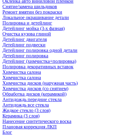
Оклейка авто виниловой пленкой
Снятие/замена шильдиков
Ремонт вмятин без покраски
Локальное окрашивание детали
Полировка и детейлинг
Детейлинг мойка (3-х фазная)
Очистка кузова глиной
Детейлинг двигателя
Детейлинг подвески
Детейлинг полировка одной детали
Детейлинг полировка
Детейлинг (химчистка+полировка)
Полировка декоративных вставок
Химчистка салона
Химчистка салона
Химчистка дисков (наружная часть)
Химчистка дисков (со снятием)
Обработка дисков (керамикой)
Антидождь передние стекла
Антидождь все стекла
Жидкое стекло (3 слоя)
Керамика (3 слоя)
Нанесение синтетического воска
Плановая коррекция ЛКП
Блог