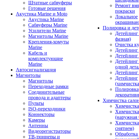
Штатные сабвуферы
Ремонт вмя
Готовые решения
покраски
Акустика Marine и Moto
Локальное
Акустика Marine
окрашиван
Сабвуферы Marine
Полировка и де
Усилители Marine
Детейлинг 
Магнитолы Marine
фазная)
Крепления-хомуты
Очистка ку
Marine
Детейлинг 
Кабель и
Детейлинг
комплектующие
Детейлинг
Marine
одной дета
Автосигнализация
Детейлинг
Магнитолы
Детейлинг
Магнитолы
(химчистк
Переходные рамки
Полировка
Соединительные
декоративн
провода и адаптеры
Химчистка сало
Пульты
Химчистка
ISO-переходники
Химчистка
Коннекторы
(наружная 
Камеры
Химчистка 
Антенны
снятием)
Видеорегистраторы
Обработка
ТВ-тюннеры и