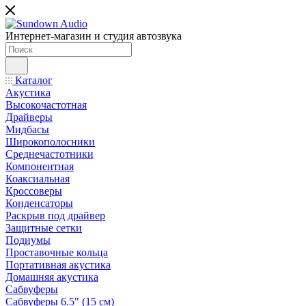
Интернет-магазин и студия автозвука
Каталог
Акустика
Высокочастотная
Драйверы
Мидбасы
Широкополосники
Среднечастотники
Компонентная
Коаксиальная
Кроссоверы
Конденсаторы
Раскрыв под драйвер
Защитные сетки
Подиумы
Проставочные кольца
Портативная акустика
Домашняя акустика
Сабвуферы
Сабвуферы 6.5" (15 см)