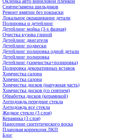
Оклейка авто виниловой пленкой
Снятие/замена шильдиков
Ремонт вмятин без покраски
Локальное окрашивание детали
Полировка и детейлинг
Детейлинг мойка (3-х фазная)
Очистка кузова глиной
Детейлинг двигателя
Детейлинг подвески
Детейлинг полировка одной детали
Детейлинг полировка
Детейлинг (химчистка+полировка)
Полировка декоративных вставок
Химчистка салона
Химчистка салона
Химчистка дисков (наружная часть)
Химчистка дисков (со снятием)
Обработка дисков (керамикой)
Антидождь передние стекла
Антидождь все стекла
Жидкое стекло (3 слоя)
Керамика (3 слоя)
Нанесение синтетического воска
Плановая коррекция ЛКП
Блог