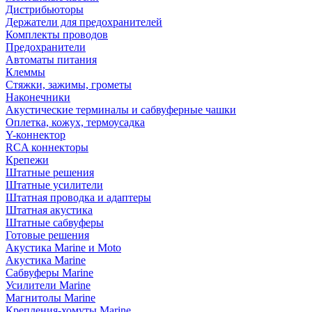
Дистрибьюторы
Держатели для предохранителей
Комплекты проводов
Предохранители
Автоматы питания
Клеммы
Стяжки, зажимы, грометы
Наконечники
Акустические терминалы и сабвуферные чашки
Оплетка, кожух, термоусадка
Y-коннектор
RCA коннекторы
Крепежи
Штатные решения
Штатные усилители
Штатная проводка и адаптеры
Штатная акустика
Штатные сабвуферы
Готовые решения
Акустика Marine и Moto
Акустика Marine
Сабвуферы Marine
Усилители Marine
Магнитолы Marine
Крепления-хомуты Marine