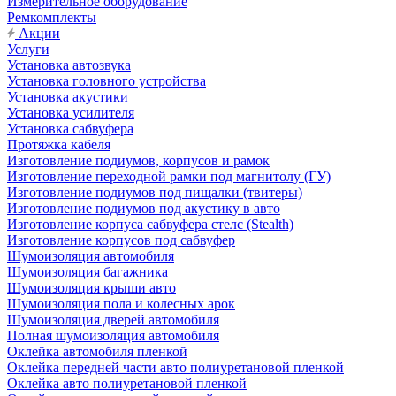
Измерительное оборудование
Ремкомплекты
Акции
Услуги
Установка автозвука
Установка головного устройства
Установка акустики
Установка усилителя
Установка сабвуфера
Протяжка кабеля
Изготовление подиумов, корпусов и рамок
Изготовление переходной рамки под магнитолу (ГУ)
Изготовление подиумов под пищалки (твитеры)
Изготовление подиумов под акустику в авто
Изготовление корпуса сабвуфера стелс (Stealth)
Изготовление корпусов под сабвуфер
Шумоизоляция автомобиля
Шумоизоляция багажника
Шумоизоляция крыши авто
Шумоизоляция пола и колесных арок
Шумоизоляция дверей автомобиля
Полная шумоизоляция автомобиля
Оклейка автомобиля пленкой
Оклейка передней части авто полиуретановой пленкой
Оклейка авто полиуретановой пленкой