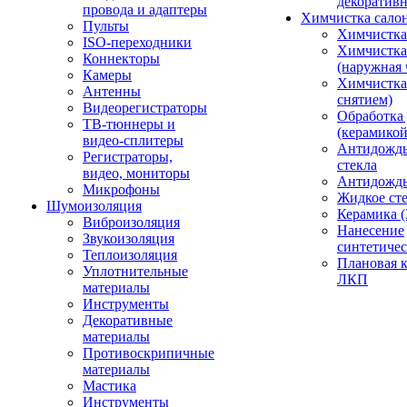
декоративн
провода и адаптеры
Химчистка сало
Пульты
Химчистка
ISO-переходники
Химчистка
Коннекторы
(наружная 
Камеры
Химчистка 
Антенны
снятием)
Видеорегистраторы
Обработка
ТВ-тюннеры и
(керамикой
видео-сплитеры
Антидождь
Регистраторы,
стекла
видео, мониторы
Антидождь 
Микрофоны
Жидкое сте
Шумоизоляция
Керамика (
Виброизоляция
Нанесение
Звукоизоляция
синтетичес
Теплоизоляция
Плановая 
Уплотнительные
ЛКП
материалы
Инструменты
Декоративные
материалы
Противоскрипичные
материалы
Мастика
Инструменты