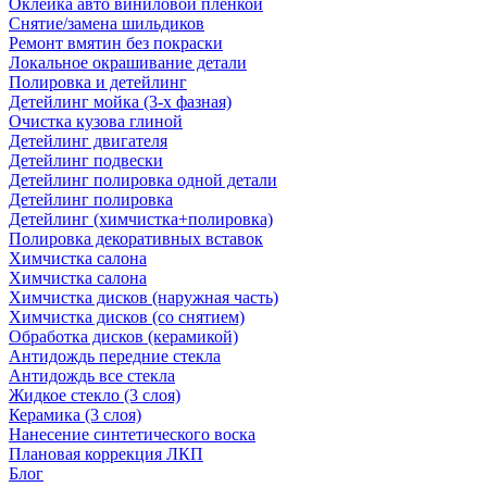
Оклейка авто виниловой пленкой
Снятие/замена шильдиков
Ремонт вмятин без покраски
Локальное окрашивание детали
Полировка и детейлинг
Детейлинг мойка (3-х фазная)
Очистка кузова глиной
Детейлинг двигателя
Детейлинг подвески
Детейлинг полировка одной детали
Детейлинг полировка
Детейлинг (химчистка+полировка)
Полировка декоративных вставок
Химчистка салона
Химчистка салона
Химчистка дисков (наружная часть)
Химчистка дисков (со снятием)
Обработка дисков (керамикой)
Антидождь передние стекла
Антидождь все стекла
Жидкое стекло (3 слоя)
Керамика (3 слоя)
Нанесение синтетического воска
Плановая коррекция ЛКП
Блог