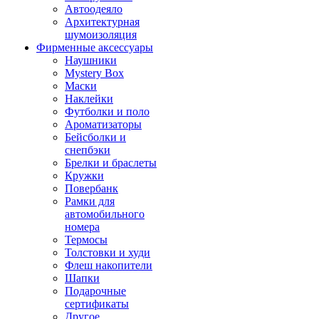
Автоодеяло
Архитектурная
шумоизоляция
Фирменные аксессуары
Наушники
Mystery Box
Маски
Наклейки
Футболки и поло
Ароматизаторы
Бейсболки и
снепбэки
Брелки и браслеты
Кружки
Повербанк
Рамки для
автомобильного
номера
Термосы
Толстовки и худи
Флеш накопители
Шапки
Подарочные
сертификаты
Другое