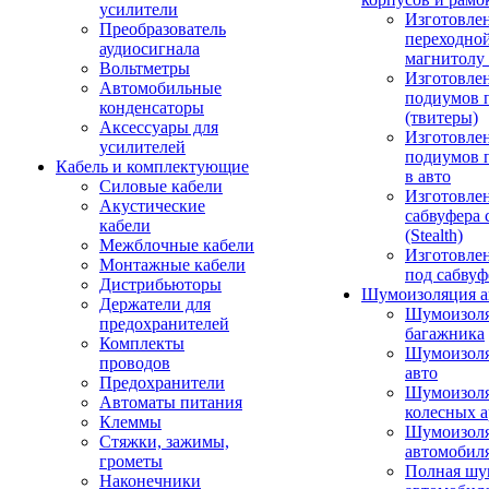
усилители
Изготовле
Преобразователь
переходно
аудиосигнала
магнитолу 
Вольтметры
Изготовле
Автомобильные
подиумов 
конденсаторы
(твитеры)
Аксессуары для
Изготовле
усилителей
подиумов 
Кабель и комплектующие
в авто
Силовые кабели
Изготовлен
Акустические
сабвуфера 
кабели
(Stealth)
Межблочные кабели
Изготовле
Монтажные кабели
под сабвуф
Дистрибьюторы
Шумоизоляция а
Держатели для
Шумоизол
предохранителей
багажника
Комплекты
Шумоизол
проводов
авто
Предохранители
Шумоизоля
Автоматы питания
колесных а
Клеммы
Шумоизоля
Стяжки, зажимы,
автомобил
грометы
Полная шу
Наконечники