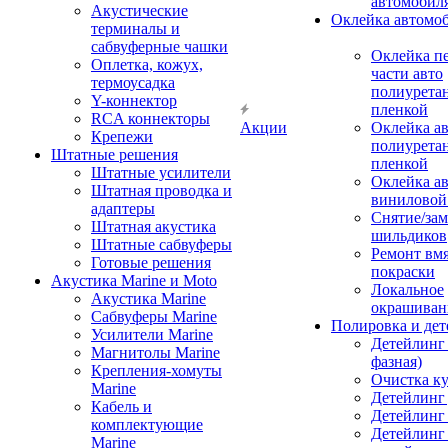
автомобил
Акустические
Оклейка автомо
терминалы и
сабвуферные чашки
Оклейка п
Оплетка, кожух,
части авто
термоусадка
полиурета
Y-коннектор
пленкой
RCA коннекторы
Акции
Оклейка а
Крепежи
полиурета
Штатные решения
пленкой
Штатные усилители
Оклейка а
Штатная проводка и
виниловой
адаптеры
Снятие/зам
Штатная акустика
шильдиков
Штатные сабвуферы
Ремонт вмя
Готовые решения
покраски
Акустика Marine и Moto
Локальное
Акустика Marine
окрашиван
Сабвуферы Marine
Полировка и де
Усилители Marine
Детейлинг 
Магнитолы Marine
фазная)
Крепления-хомуты
Очистка ку
Marine
Детейлинг 
Кабель и
Детейлинг
комплектующие
Детейлинг
Marine