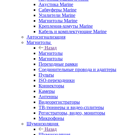
Акустика Marine
Сабвуферы Marine
Усилители Marine
Магнитолы Marine
Крепления-хомуты Marine
Кабель и комплектующие Marine
Автосигнализация
Магнитолы
Назад
Магнитолы
Магнитолы
Переходные рамки
Соединительные провода и адаптеры
Пульты
ISO-переходники
Коннекторы
Камеры
Антенны
Видеорегистраторы
ТВ-тюннеры и видео-сплитеры
Регистраторы, видео, мониторы
Микрофоны
Шумоизоляция
Назад
Шумоизоляция