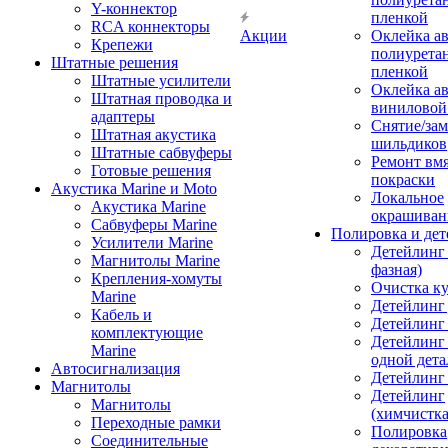
Y-коннектор
пленкой
RCA коннекторы
Акции
Оклейка а
Крепежи
полиурета
Штатные решения
пленкой
Штатные усилители
Оклейка а
Штатная проводка и
виниловой
адаптеры
Снятие/зам
Штатная акустика
шильдиков
Штатные сабвуферы
Ремонт вмя
Готовые решения
покраски
Акустика Marine и Moto
Локальное
Акустика Marine
окрашиван
Сабвуферы Marine
Полировка и де
Усилители Marine
Детейлинг 
Магнитолы Marine
фазная)
Крепления-хомуты
Очистка ку
Marine
Детейлинг 
Кабель и
Детейлинг
комплектующие
Детейлинг
Marine
одной дета
Автосигнализация
Детейлинг
Магнитолы
Детейлинг
Магнитолы
(химчистк
Переходные рамки
Полировка
Соединительные