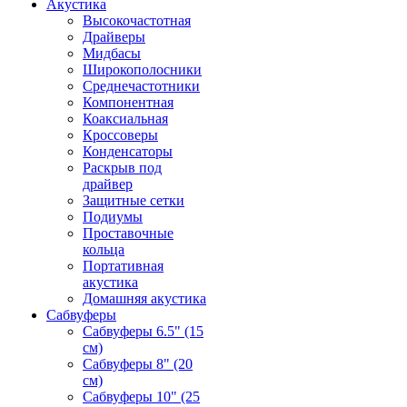
Акустика
Высокочастотная
Драйверы
Мидбасы
Широкополосники
Среднечастотники
Компонентная
Коаксиальная
Кроссоверы
Конденсаторы
Раскрыв под
драйвер
Защитные сетки
Подиумы
Проставочные
кольца
Портативная
акустика
Домашняя акустика
Сабвуферы
Сабвуферы 6.5" (15
см)
Сабвуферы 8" (20
см)
Сабвуферы 10" (25