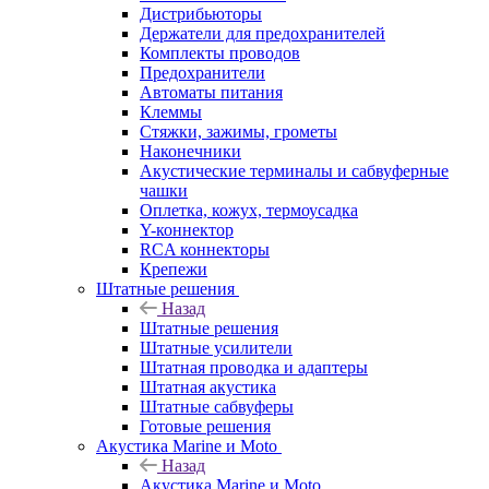
Дистрибьюторы
Держатели для предохранителей
Комплекты проводов
Предохранители
Автоматы питания
Клеммы
Стяжки, зажимы, грометы
Наконечники
Акустические терминалы и сабвуферные
чашки
Оплетка, кожух, термоусадка
Y-коннектор
RCA коннекторы
Крепежи
Штатные решения
Назад
Штатные решения
Штатные усилители
Штатная проводка и адаптеры
Штатная акустика
Штатные сабвуферы
Готовые решения
Акустика Marine и Moto
Назад
Акустика Marine и Moto