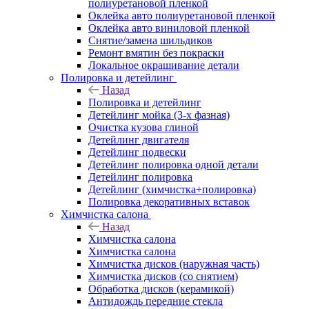
полиуретановой пленкой
Оклейка авто полиуретановой пленкой
Оклейка авто виниловой пленкой
Снятие/замена шильдиков
Ремонт вмятин без покраски
Локальное окрашивание детали
Полировка и детейлинг
Назад
Полировка и детейлинг
Детейлинг мойка (3-х фазная)
Очистка кузова глиной
Детейлинг двигателя
Детейлинг подвески
Детейлинг полировка одной детали
Детейлинг полировка
Детейлинг (химчистка+полировка)
Полировка декоративных вставок
Химчистка салона
Назад
Химчистка салона
Химчистка салона
Химчистка дисков (наружная часть)
Химчистка дисков (со снятием)
Обработка дисков (керамикой)
Антидождь передние стекла