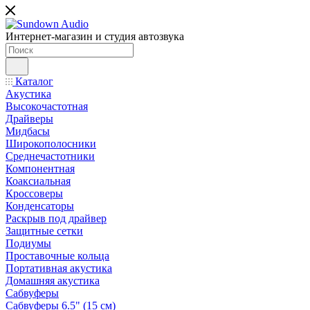
Интернет-магазин и студия автозвука
Каталог
Акустика
Высокочастотная
Драйверы
Мидбасы
Широкополосники
Среднечастотники
Компонентная
Коаксиальная
Кроссоверы
Конденсаторы
Раскрыв под драйвер
Защитные сетки
Подиумы
Проставочные кольца
Портативная акустика
Домашняя акустика
Сабвуферы
Сабвуферы 6.5" (15 см)