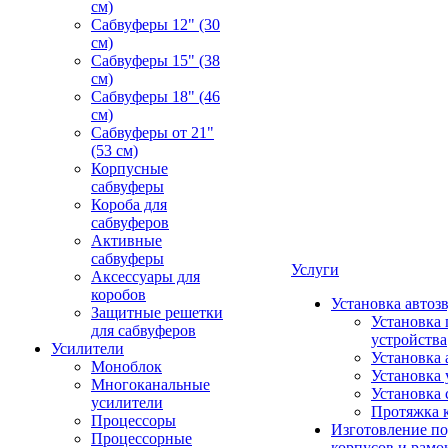
см)
Сабвуферы 12" (30
см)
Сабвуферы 15" (38
см)
Сабвуферы 18" (46
см)
Сабвуферы от 21"
(53 см)
Корпусные
сабвуферы
Короба для
сабвуферов
Активные
сабвуферы
Услуги
Аксессуары для
коробов
Установка автоз
Защитные решетки
Установка 
для сабвуферов
устройства
Усилители
Установка 
Моноблок
Установка 
Многоканальные
Установка 
усилители
Протяжка 
Процессоры
Изготовление п
Процессорные
корпусов и рамо