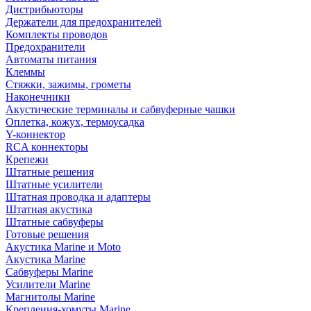
Дистрибьюторы
Держатели для предохранителей
Комплекты проводов
Предохранители
Автоматы питания
Клеммы
Стяжки, зажимы, грометы
Наконечники
Акустические терминалы и сабвуферные чашки
Оплетка, кожух, термоусадка
Y-коннектор
RCA коннекторы
Крепежи
Штатные решения
Штатные усилители
Штатная проводка и адаптеры
Штатная акустика
Штатные сабвуферы
Готовые решения
Акустика Marine и Moto
Акустика Marine
Сабвуферы Marine
Усилители Marine
Магнитолы Marine
Крепления-хомуты Marine