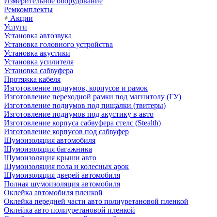
Измерительное оборудование
Ремкомплекты
Акции
Услуги
Установка автозвука
Установка головного устройства
Установка акустики
Установка усилителя
Установка сабвуфера
Протяжка кабеля
Изготовление подиумов, корпусов и рамок
Изготовление переходной рамки под магнитолу (ГУ)
Изготовление подиумов под пищалки (твитеры)
Изготовление подиумов под акустику в авто
Изготовление корпуса сабвуфера стелс (Stealth)
Изготовление корпусов под сабвуфер
Шумоизоляция автомобиля
Шумоизоляция багажника
Шумоизоляция крыши авто
Шумоизоляция пола и колесных арок
Шумоизоляция дверей автомобиля
Полная шумоизоляция автомобиля
Оклейка автомобиля пленкой
Оклейка передней части авто полиуретановой пленкой
Оклейка авто полиуретановой пленкой