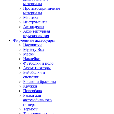
материалы
Противоскрипичные
материалы
Мастика
Инструменты
Автоодеяло
Архитектурная
шумоизоляция
Фирменные аксессуары
Наушники
Mystery Box
Маски
Наклейки
Футболки и поло
Ароматизаторы
Бейсболки и
снепбэки
Брелки и браслеты
Кружки
Повербанк
Рамки для
автомобильного
номера
Термосы
Толстовки и худи