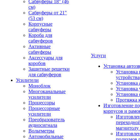
Сабвуферы 18" (46
см)
Сабвуферы от 21"
(53 см)
Корпусные
сабвуферы
Короба для
сабвуферов
Активные
сабвуферы
Услуги
Аксессуары для
коробов
Установка автоз
Защитные решетки
Установка 
для сабвуферов
устройства
Усилители
Установка 
Моноблок
Установка 
Многоканальные
Установка 
усилители
Протяжка 
Процессоры
Изготовление п
Процессорные
корпусов и рамо
усилители
Изготовле
Преобразователь
переходно
аудиосигнала
магнитолу 
Вольтметры
Изготовле
Автомобильные
подиумов 