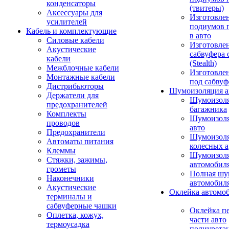
конденсаторы
(твитеры)
Аксессуары для
Изготовле
усилителей
подиумов 
Кабель и комплектующие
в авто
Силовые кабели
Изготовлен
Акустические
сабвуфера 
кабели
(Stealth)
Межблочные кабели
Изготовле
Монтажные кабели
под сабвуф
Дистрибьюторы
Шумоизоляция а
Держатели для
Шумоизол
предохранителей
багажника
Комплекты
Шумоизол
проводов
авто
Предохранители
Шумоизоля
Автоматы питания
колесных а
Клеммы
Шумоизоля
Стяжки, зажимы,
автомобил
грометы
Полная шу
Наконечники
автомобил
Акустические
Оклейка автомо
терминалы и
сабвуферные чашки
Оклейка п
Оплетка, кожух,
части авто
термоусадка
полиурета