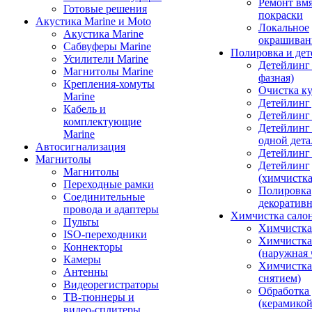
Ремонт вмя
Готовые решения
покраски
Акустика Marine и Moto
Локальное
Акустика Marine
окрашиван
Сабвуферы Marine
Полировка и де
Усилители Marine
Детейлинг 
Магнитолы Marine
фазная)
Крепления-хомуты
Очистка ку
Marine
Детейлинг 
Кабель и
Детейлинг
комплектующие
Детейлинг
Marine
одной дета
Автосигнализация
Детейлинг
Магнитолы
Детейлинг
Магнитолы
(химчистк
Переходные рамки
Полировка
Соединительные
декоративн
провода и адаптеры
Химчистка сало
Пульты
Химчистка
ISO-переходники
Химчистка
Коннекторы
(наружная 
Камеры
Химчистка 
Антенны
снятием)
Видеорегистраторы
Обработка
ТВ-тюннеры и
(керамикой
видео-сплитеры