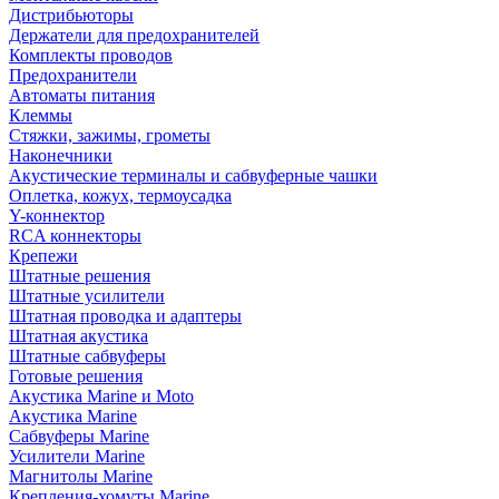
Дистрибьюторы
Держатели для предохранителей
Комплекты проводов
Предохранители
Автоматы питания
Клеммы
Стяжки, зажимы, грометы
Наконечники
Акустические терминалы и сабвуферные чашки
Оплетка, кожух, термоусадка
Y-коннектор
RCA коннекторы
Крепежи
Штатные решения
Штатные усилители
Штатная проводка и адаптеры
Штатная акустика
Штатные сабвуферы
Готовые решения
Акустика Marine и Moto
Акустика Marine
Сабвуферы Marine
Усилители Marine
Магнитолы Marine
Крепления-хомуты Marine