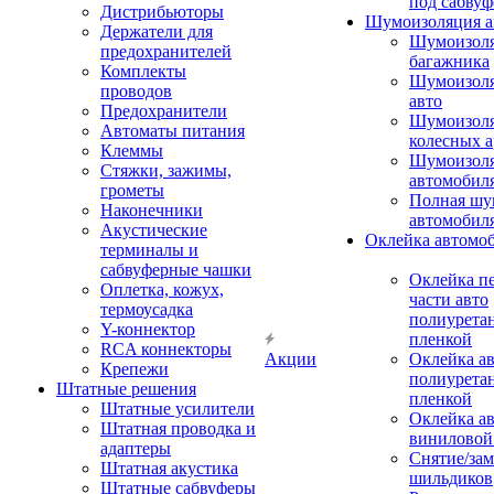
под сабвуф
Дистрибьюторы
Шумоизоляция а
Держатели для
Шумоизол
предохранителей
багажника
Комплекты
Шумоизол
проводов
авто
Предохранители
Шумоизоля
Автоматы питания
колесных а
Клеммы
Шумоизоля
Стяжки, зажимы,
автомобил
грометы
Полная шу
Наконечники
автомобил
Акустические
Оклейка автомо
терминалы и
сабвуферные чашки
Оклейка п
Оплетка, кожух,
части авто
термоусадка
полиурета
Y-коннектор
пленкой
RCA коннекторы
Акции
Оклейка а
Крепежи
полиурета
Штатные решения
пленкой
Штатные усилители
Оклейка а
Штатная проводка и
виниловой
адаптеры
Снятие/зам
Штатная акустика
шильдиков
Штатные сабвуферы