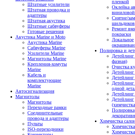
пленкой
Штатные усилители
Оклейка а
Штатная проводка и
виниловой
адаптеры
Снятие/зам
Штатная акустика
шильдиков
Штатные сабвуферы
Ремонт вмя
Готовые решения
покраски
Акустика Marine и Moto
Локальное
Акустика Marine
окрашиван
Сабвуферы Marine
Полировка и де
Усилители Marine
Детейлинг 
Магнитолы Marine
фазная)
Крепления-хомуты
Очистка ку
Marine
Детейлинг 
Кабель и
Детейлинг
комплектующие
Детейлинг
Marine
одной дета
Автосигнализация
Детейлинг
Магнитолы
Детейлинг
Магнитолы
(химчистк
Переходные рамки
Полировка
Соединительные
декоративн
провода и адаптеры
Химчистка сало
Пульты
Химчистка
ISO-переходники
Химчистка
Коннекторы