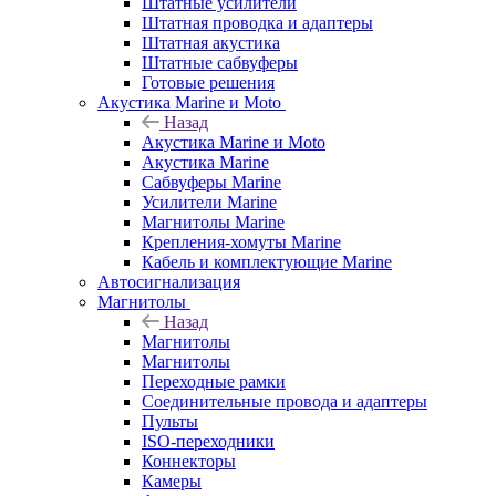
Штатные усилители
Штатная проводка и адаптеры
Штатная акустика
Штатные сабвуферы
Готовые решения
Акустика Marine и Moto
Назад
Акустика Marine и Moto
Акустика Marine
Сабвуферы Marine
Усилители Marine
Магнитолы Marine
Крепления-хомуты Marine
Кабель и комплектующие Marine
Автосигнализация
Магнитолы
Назад
Магнитолы
Магнитолы
Переходные рамки
Соединительные провода и адаптеры
Пульты
ISO-переходники
Коннекторы
Камеры