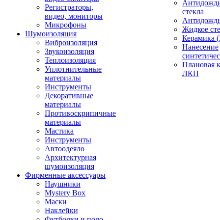
Антидождь
Регистраторы,
стекла
видео, мониторы
Антидождь 
Микрофоны
Жидкое сте
Шумоизоляция
Керамика (
Виброизоляция
Нанесение
Звукоизоляция
синтетичес
Теплоизоляция
Плановая 
Уплотнительные
ЛКП
материалы
Инструменты
Декоративные
материалы
Противоскрипичные
материалы
Мастика
Инструменты
Автоодеяло
Архитектурная
шумоизоляция
Фирменные аксессуары
Наушники
Mystery Box
Маски
Наклейки
Футболки и поло