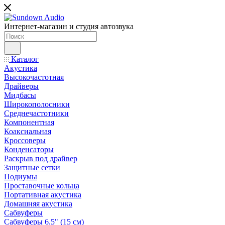
Интернет-магазин и студия автозвука
Каталог
Акустика
Высокочастотная
Драйверы
Мидбасы
Широкополосники
Среднечастотники
Компонентная
Коаксиальная
Кроссоверы
Конденсаторы
Раскрыв под драйвер
Защитные сетки
Подиумы
Проставочные кольца
Портативная акустика
Домашняя акустика
Сабвуферы
Сабвуферы 6.5" (15 см)