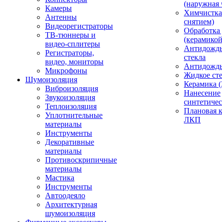
(наружная 
Камеры
Химчистка 
Антенны
снятием)
Видеорегистраторы
Обработка
ТВ-тюннеры и
(керамикой
видео-сплитеры
Антидождь
Регистраторы,
стекла
видео, мониторы
Антидождь 
Микрофоны
Жидкое сте
Шумоизоляция
Керамика (
Виброизоляция
Нанесение
Звукоизоляция
синтетичес
Теплоизоляция
Плановая 
Уплотнительные
ЛКП
материалы
Инструменты
Декоративные
материалы
Противоскрипичные
материалы
Мастика
Инструменты
Автоодеяло
Архитектурная
шумоизоляция