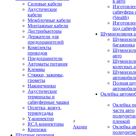
в авто
Силовые кабели
Изготовлен
Акустические
сабвуфера 
кабели
(Stealth)
Межблочные кабели
Изготовле
Монтажные кабели
под сабвуф
Дистрибьюторы
Шумоизоляция а
Держатели для
Шумоизол
предохранителей
багажника
Комплекты
Шумоизол
проводов
авто
Предохранители
Шумоизоля
Автоматы питания
колесных а
Клеммы
Шумоизоля
Стяжки, зажимы,
автомобил
грометы
Полная шу
Наконечники
автомобил
Акустические
Оклейка автомо
терминалы и
сабвуферные чашки
Оклейка п
Оплетка, кожух,
части авто
термоусадка
полиурета
Y-коннектор
пленкой
RCA коннекторы
Акции
Оклейка а
Крепежи
полиурета
Штатные решения