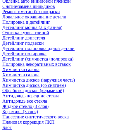
Оклейка авто виниловой пленкой
Снятие/замена шильдиков
Ремонт вмятин без покраски
Локальное окрашивание детали
Полировка и детейлинг
Детейлинг мойка (3-х фазная)
Очистка кузова глиной
Детейлинг двигателя
Детейлинг подвески
Детейлинг полировка одной детали
Детейлинг полировка
Детейлинг (химчистка+полировка)
Полировка декоративных вставок
Химчистка салона
Химчистка салона
Химчистка дисков (наружная часть)
Химчистка дисков (со снятием)
Обработка дисков (керамикой)
Антидождь передние стекла
Антидождь все стекла
Жидкое стекло (3 слоя)
Керамика (3 слоя)
Нанесение синтетического воска
Плановая коррекция ЛКП
Блог