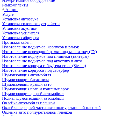
Измерительное оборудование
Ремкомплекты
Акции
Услуги
Установка автозвука
Установка головного устройства
Установка акустики
Установка усилителя
Установка сабвуфера
Протяжка кабеля
Изготовление подиумов, корпусов и рамок
Изготовление переходной рамки под магнитолу (ГУ)
Изготовление подиумов под пищалки (твитеры)
Изготовление подиумов под акустику в авто
Изготовление корпуса сабвуфера стелс (Stealth)
Изготовление корпусов под сабвуфер
Шумоизоляция автомобиля
Шумоизоляция багажника
Шумоизоляция крыши авто
Шумоизоляция пола и колесных арок
Шумоизоляция дверей автомобиля
Полная шумоизоляция автомобиля
Оклейка автомобиля пленкой
Оклейка передней части авто полиуретановой пленкой
Оклейка авто полиуретановой пленкой