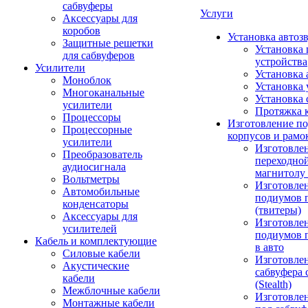
сабвуферы
Услуги
Аксессуары для
коробов
Установка автоз
Защитные решетки
Установка 
для сабвуферов
устройства
Усилители
Установка 
Моноблок
Установка 
Многоканальные
Установка 
усилители
Протяжка 
Процессоры
Изготовление п
Процессорные
корпусов и рамо
усилители
Изготовле
Преобразователь
переходно
аудиосигнала
магнитолу 
Вольтметры
Изготовле
Автомобильные
подиумов 
конденсаторы
(твитеры)
Аксессуары для
Изготовле
усилителей
подиумов 
Кабель и комплектующие
в авто
Силовые кабели
Изготовлен
Акустические
сабвуфера 
кабели
(Stealth)
Межблочные кабели
Изготовле
Монтажные кабели