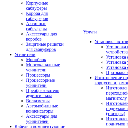
Корпусные
сабвуферы
Короба для
сабвуферов
Активные
сабвуферы
Услуги
Аксессуары для
коробов
Установка автоз
Защитные решетки
Установка 
для сабвуферов
устройства
Усилители
Установка 
Моноблок
Установка 
Многоканальные
Установка 
усилители
Протяжка 
Процессоры
Изготовление п
Процессорные
корпусов и рамо
усилители
Изготовле
Преобразователь
переходно
аудиосигнала
магнитолу 
Вольтметры
Изготовле
Автомобильные
подиумов 
конденсаторы
(твитеры)
Аксессуары для
Изготовле
усилителей
подиумов 
Кабель и комплектующие