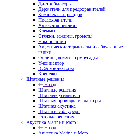
Дистрибьюторы
Держатели для предохранителей
Комплекты проводов
Предохранители
Автоматы питания
Клеммы
Стяжки, зажимы, грометы
Наконечники
Акустические терминалы и сабвуферные
чашки
Оплетка, кожух, термоусадка
Y-коннектор
RCA коннекторы
Крепежи
Штатные решения
Назад
Штатные решения
Штатные усилители
Штатная проводка и адаптеры
Штатная акустика
Штатные сабвуферы
Готовые решения
Акустика Marine и Moto
Назад
Акустика Marine и Moto