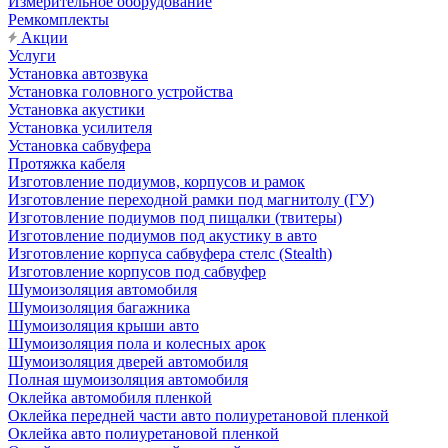
Измерительное оборудование
Ремкомплекты
Акции
Услуги
Установка автозвука
Установка головного устройства
Установка акустики
Установка усилителя
Установка сабвуфера
Протяжка кабеля
Изготовление подиумов, корпусов и рамок
Изготовление переходной рамки под магнитолу (ГУ)
Изготовление подиумов под пищалки (твитеры)
Изготовление подиумов под акустику в авто
Изготовление корпуса сабвуфера стелс (Stealth)
Изготовление корпусов под сабвуфер
Шумоизоляция автомобиля
Шумоизоляция багажника
Шумоизоляция крыши авто
Шумоизоляция пола и колесных арок
Шумоизоляция дверей автомобиля
Полная шумоизоляция автомобиля
Оклейка автомобиля пленкой
Оклейка передней части авто полиуретановой пленкой
Оклейка авто полиуретановой пленкой