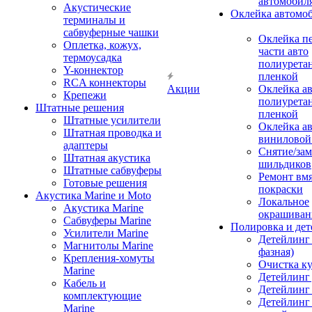
автомобил
Акустические
Оклейка автомо
терминалы и
сабвуферные чашки
Оклейка п
Оплетка, кожух,
части авто
термоусадка
полиурета
Y-коннектор
пленкой
RCA коннекторы
Акции
Оклейка а
Крепежи
полиурета
Штатные решения
пленкой
Штатные усилители
Оклейка а
Штатная проводка и
виниловой
адаптеры
Снятие/зам
Штатная акустика
шильдиков
Штатные сабвуферы
Ремонт вмя
Готовые решения
покраски
Акустика Marine и Moto
Локальное
Акустика Marine
окрашиван
Сабвуферы Marine
Полировка и де
Усилители Marine
Детейлинг 
Магнитолы Marine
фазная)
Крепления-хомуты
Очистка ку
Marine
Детейлинг 
Кабель и
Детейлинг
комплектующие
Детейлинг
Marine