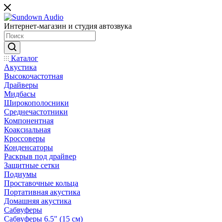
Интернет-магазин и студия автозвука
Каталог
Акустика
Высокочастотная
Драйверы
Мидбасы
Широкополосники
Среднечастотники
Компонентная
Коаксиальная
Кроссоверы
Конденсаторы
Раскрыв под драйвер
Защитные сетки
Подиумы
Проставочные кольца
Портативная акустика
Домашняя акустика
Сабвуферы
Сабвуферы 6.5" (15 см)