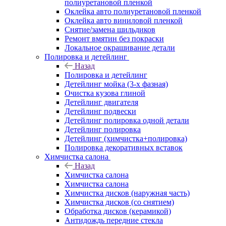
полиуретановой пленкой
Оклейка авто полиуретановой пленкой
Оклейка авто виниловой пленкой
Снятие/замена шильдиков
Ремонт вмятин без покраски
Локальное окрашивание детали
Полировка и детейлинг
Назад
Полировка и детейлинг
Детейлинг мойка (3-х фазная)
Очистка кузова глиной
Детейлинг двигателя
Детейлинг подвески
Детейлинг полировка одной детали
Детейлинг полировка
Детейлинг (химчистка+полировка)
Полировка декоративных вставок
Химчистка салона
Назад
Химчистка салона
Химчистка салона
Химчистка дисков (наружная часть)
Химчистка дисков (со снятием)
Обработка дисков (керамикой)
Антидождь передние стекла