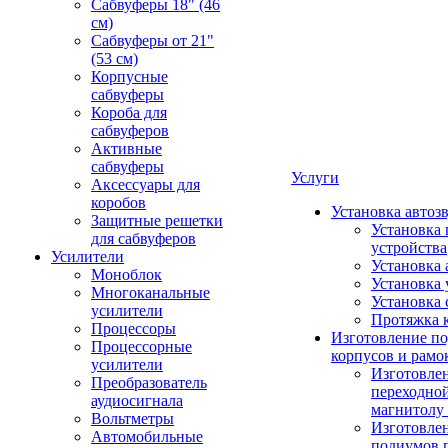
Сабвуферы 18" (46
см)
Сабвуферы от 21"
(53 см)
Корпусные
сабвуферы
Короба для
сабвуферов
Активные
сабвуферы
Услуги
Аксессуары для
коробов
Установка автоз
Защитные решетки
Установка 
для сабвуферов
устройства
Усилители
Установка 
Моноблок
Установка 
Многоканальные
Установка 
усилители
Протяжка 
Процессоры
Изготовление п
Процессорные
корпусов и рамо
усилители
Изготовле
Преобразователь
переходно
аудиосигнала
магнитолу 
Вольтметры
Изготовле
Автомобильные
подиумов 