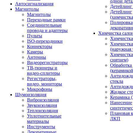
одной дета
Автосигнализация
Детейлинг
Магнитолы
Детейлинг
Магнитолы
(химчистк
Переходные рамки
Полировка
Соединительные
декоративн
провода и адаптеры
Химчистка сало
Пульты
Химчистка
ISO-переходники
Химчистка
Коннекторы
(наружная 
Камеры
Химчистка 
Антенны
снятием)
Видеорегистраторы
Обработка
ТВ-тюннеры и
(керамикой
видео-сплитеры
Антидождь
Регистраторы,
стекла
видео, мониторы
Антидождь 
Микрофоны
Жидкое сте
Шумоизоляция
Керамика (
Виброизоляция
Нанесение
Звукоизоляция
синтетичес
Теплоизоляция
Плановая 
Уплотнительные
ЛКП
материалы
Инструменты
Декоративные