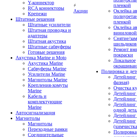
Y-коннектор
пленкой
RCA коннекторы
Акции
Оклейка а
Крепежи
полиурета
Штатные решения
пленкой
Штатные усилители
Оклейка а
Штатная проводка и
виниловой
адаптеры
Снятие/зам
Штатная акустика
шильдиков
Штатные сабвуферы
Ремонт вмя
Готовые решения
покраски
Акустика Marine и Moto
Локальное
Акустика Marine
окрашиван
Сабвуферы Marine
Полировка и де
Усилители Marine
Детейлинг 
Магнитолы Marine
фазная)
Крепления-хомуты
Очистка ку
Marine
Детейлинг 
Кабель и
Детейлинг
комплектующие
Детейлинг
Marine
одной дета
Автосигнализация
Детейлинг
Магнитолы
Детейлинг
Магнитолы
(химчистк
Переходные рамки
Полировка
Соединительные