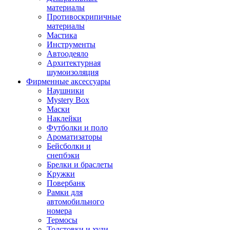
материалы
Противоскрипичные
материалы
Мастика
Инструменты
Автоодеяло
Архитектурная
шумоизоляция
Фирменные аксессуары
Наушники
Mystery Box
Маски
Наклейки
Футболки и поло
Ароматизаторы
Бейсболки и
снепбэки
Брелки и браслеты
Кружки
Повербанк
Рамки для
автомобильного
номера
Термосы
Толстовки и худи