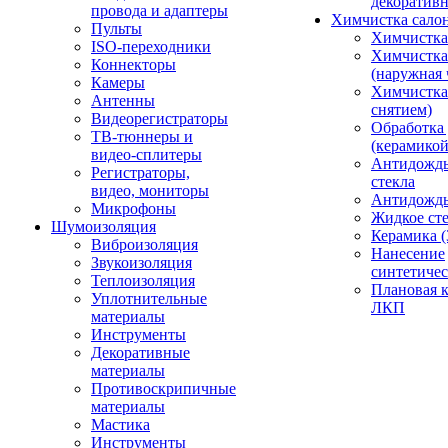
декоративн
провода и адаптеры
Химчистка сало
Пульты
Химчистка
ISO-переходники
Химчистка
Коннекторы
(наружная 
Камеры
Химчистка 
Антенны
снятием)
Видеорегистраторы
Обработка
ТВ-тюннеры и
(керамикой
видео-сплитеры
Антидождь
Регистраторы,
стекла
видео, мониторы
Антидождь 
Микрофоны
Жидкое сте
Шумоизоляция
Керамика (
Виброизоляция
Нанесение
Звукоизоляция
синтетичес
Теплоизоляция
Плановая 
Уплотнительные
ЛКП
материалы
Инструменты
Декоративные
материалы
Противоскрипичные
материалы
Мастика
Инструменты