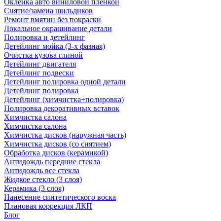
Оклейка авто виниловой пленкой
Снятие/замена шильдиков
Ремонт вмятин без покраски
Локальное окрашивание детали
Полировка и детейлинг
Детейлинг мойка (3-х фазная)
Очистка кузова глиной
Детейлинг двигателя
Детейлинг подвески
Детейлинг полировка одной детали
Детейлинг полировка
Детейлинг (химчистка+полировка)
Полировка декоративных вставок
Химчистка салона
Химчистка салона
Химчистка дисков (наружная часть)
Химчистка дисков (со снятием)
Обработка дисков (керамикой)
Антидождь передние стекла
Антидождь все стекла
Жидкое стекло (3 слоя)
Керамика (3 слоя)
Нанесение синтетического воска
Плановая коррекция ЛКП
Блог