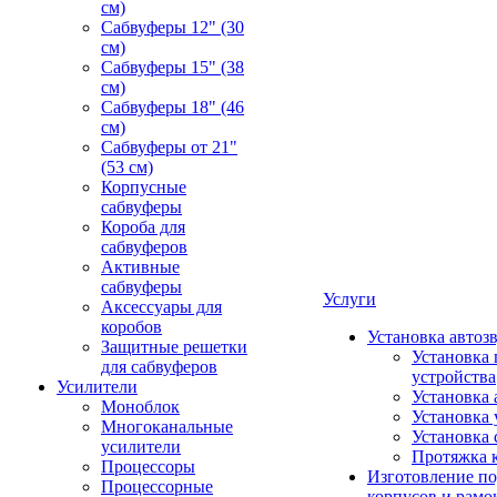
см)
Сабвуферы 12" (30
см)
Сабвуферы 15" (38
см)
Сабвуферы 18" (46
см)
Сабвуферы от 21"
(53 см)
Корпусные
сабвуферы
Короба для
сабвуферов
Активные
сабвуферы
Услуги
Аксессуары для
коробов
Установка автоз
Защитные решетки
Установка 
для сабвуферов
устройства
Усилители
Установка 
Моноблок
Установка 
Многоканальные
Установка 
усилители
Протяжка 
Процессоры
Изготовление п
Процессорные
корпусов и рамо