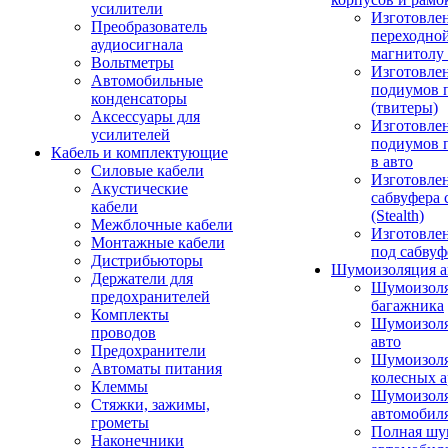
усилители
Изготовле
Преобразователь
переходно
аудиосигнала
магнитолу 
Вольтметры
Изготовле
Автомобильные
подиумов 
конденсаторы
(твитеры)
Аксессуары для
Изготовле
усилителей
подиумов 
Кабель и комплектующие
в авто
Силовые кабели
Изготовлен
Акустические
сабвуфера 
кабели
(Stealth)
Межблочные кабели
Изготовле
Монтажные кабели
под сабвуф
Дистрибьюторы
Шумоизоляция а
Держатели для
Шумоизол
предохранителей
багажника
Комплекты
Шумоизол
проводов
авто
Предохранители
Шумоизоля
Автоматы питания
колесных а
Клеммы
Шумоизоля
Стяжки, зажимы,
автомобил
грометы
Полная шу
Наконечники