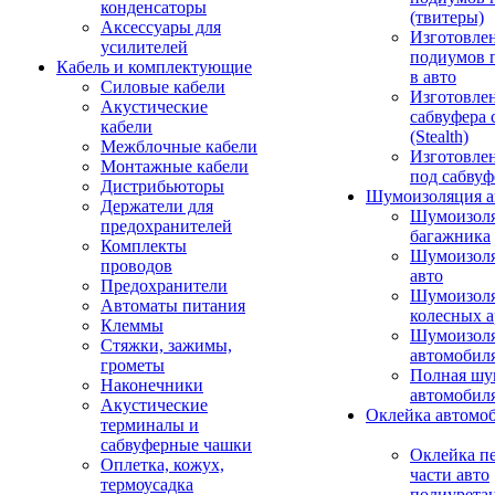
конденсаторы
(твитеры)
Аксессуары для
Изготовле
усилителей
подиумов 
Кабель и комплектующие
в авто
Силовые кабели
Изготовлен
Акустические
сабвуфера 
кабели
(Stealth)
Межблочные кабели
Изготовле
Монтажные кабели
под сабвуф
Дистрибьюторы
Шумоизоляция а
Держатели для
Шумоизол
предохранителей
багажника
Комплекты
Шумоизол
проводов
авто
Предохранители
Шумоизоля
Автоматы питания
колесных а
Клеммы
Шумоизоля
Стяжки, зажимы,
автомобил
грометы
Полная шу
Наконечники
автомобил
Акустические
Оклейка автомо
терминалы и
сабвуферные чашки
Оклейка п
Оплетка, кожух,
части авто
термоусадка
полиурета