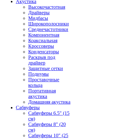
Акустика
Высокочастотная
Драйверы
Мидбасы
Широкополосники
Среднечастотники
Компонентная
Коаксиальная
Кроссоверы
Конденсаторы
Раскрыв под
драйвер
Защитные сетки
Подиумы
Проставочные
кольца
Портативная
акустика
Домашняя акустика
Сабвуферы
Сабвуферы 6.5" (15
см)
Сабвуферы 8" (20
см)
Сабвуферы 10" (25