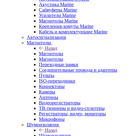
Акустика Marine
Сабвуферы Marine
Усилители Marine
Магнитолы Marine
Крепления-хомуты Marine
Кабель и комплектующие Marine
Автосигнализация
Магнитолы
Назад
Магнитолы
Магнитолы
Переходные рамки
Соединительные провода и адаптеры
Пульты
ISO-переходники
Коннекторы
Камеры
Антенны
Видеорегистраторы
ТВ-тюннеры и видео-сплитеры
Регистраторы, видео, мониторы
Микрофоны
Шумоизоляция
Назад
Шумоизоляция