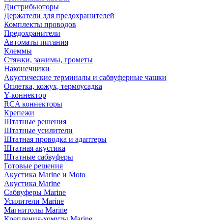
Дистрибьюторы
Держатели для предохранителей
Комплекты проводов
Предохранители
Автоматы питания
Клеммы
Стяжки, зажимы, грометы
Наконечники
Акустические терминалы и сабвуферные чашки
Оплетка, кожух, термоусадка
Y-коннектор
RCA коннекторы
Крепежи
Штатные решения
Штатные усилители
Штатная проводка и адаптеры
Штатная акустика
Штатные сабвуферы
Готовые решения
Акустика Marine и Moto
Акустика Marine
Сабвуферы Marine
Усилители Marine
Магнитолы Marine
Крепления-хомуты Marine