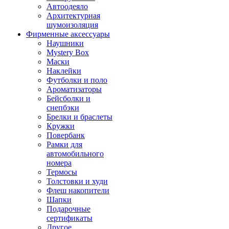
Автоодеяло
Архитектурная
шумоизоляция
Фирменные аксессуары
Наушники
Mystery Box
Маски
Наклейки
Футболки и поло
Ароматизаторы
Бейсболки и
снепбэки
Брелки и браслеты
Кружки
Повербанк
Рамки для
автомобильного
номера
Термосы
Толстовки и худи
Флеш накопители
Шапки
Подарочные
сертификаты
Другое