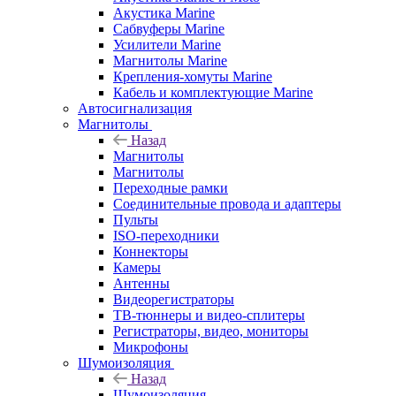
Акустика Marine
Сабвуферы Marine
Усилители Marine
Магнитолы Marine
Крепления-хомуты Marine
Кабель и комплектующие Marine
Автосигнализация
Магнитолы
Назад
Магнитолы
Магнитолы
Переходные рамки
Соединительные провода и адаптеры
Пульты
ISO-переходники
Коннекторы
Камеры
Антенны
Видеорегистраторы
ТВ-тюннеры и видео-сплитеры
Регистраторы, видео, мониторы
Микрофоны
Шумоизоляция
Назад
Шумоизоляция