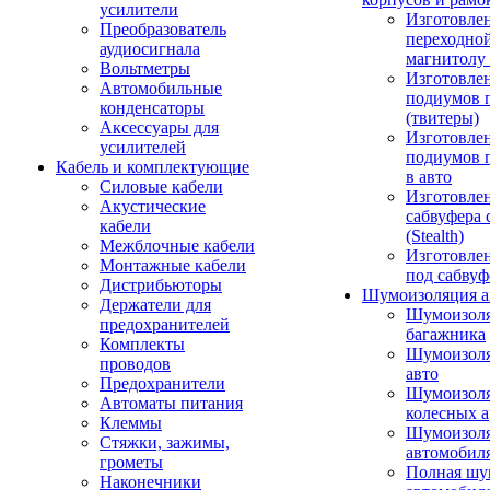
усилители
Изготовле
Преобразователь
переходно
аудиосигнала
магнитолу 
Вольтметры
Изготовле
Автомобильные
подиумов 
конденсаторы
(твитеры)
Аксессуары для
Изготовле
усилителей
подиумов 
Кабель и комплектующие
в авто
Силовые кабели
Изготовлен
Акустические
сабвуфера 
кабели
(Stealth)
Межблочные кабели
Изготовле
Монтажные кабели
под сабвуф
Дистрибьюторы
Шумоизоляция а
Держатели для
Шумоизол
предохранителей
багажника
Комплекты
Шумоизол
проводов
авто
Предохранители
Шумоизоля
Автоматы питания
колесных а
Клеммы
Шумоизоля
Стяжки, зажимы,
автомобил
грометы
Полная шу
Наконечники