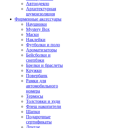
Автоодеяло
Архитектурная
шумоизоляция
Фирменные аксессуары
Наушники
Mystery Box
Маски
Наклейки
Футболки и поло
Ароматизаторы
Бейсболки и
снепбэки
Брелки и браслеты
Кружки
Повербанк
Рамки для
автомобильного
номера
Термосы
Толстовки и худи
Флеш накопители
Шапки
Подарочные
сертификаты
Другое