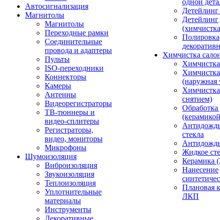
одной дета
Автосигнализация
Детейлинг
Магнитолы
Детейлинг
Магнитолы
(химчистк
Переходные рамки
Полировка
Соединительные
декоративн
провода и адаптеры
Химчистка сало
Пульты
Химчистка
ISO-переходники
Химчистка
Коннекторы
(наружная 
Камеры
Химчистка 
Антенны
снятием)
Видеорегистраторы
Обработка
ТВ-тюннеры и
(керамикой
видео-сплитеры
Антидождь
Регистраторы,
стекла
видео, мониторы
Антидождь 
Микрофоны
Жидкое сте
Шумоизоляция
Керамика (
Виброизоляция
Нанесение
Звукоизоляция
синтетичес
Теплоизоляция
Плановая 
Уплотнительные
ЛКП
материалы
Инструменты
Декоративные