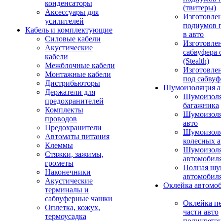
конденсаторы
(твитеры)
Аксессуары для
Изготовле
усилителей
подиумов 
Кабель и комплектующие
в авто
Силовые кабели
Изготовлен
Акустические
сабвуфера 
кабели
(Stealth)
Межблочные кабели
Изготовле
Монтажные кабели
под сабвуф
Дистрибьюторы
Шумоизоляция а
Держатели для
Шумоизол
предохранителей
багажника
Комплекты
Шумоизол
проводов
авто
Предохранители
Шумоизоля
Автоматы питания
колесных а
Клеммы
Шумоизоля
Стяжки, зажимы,
автомобил
грометы
Полная шу
Наконечники
автомобил
Акустические
Оклейка автомо
терминалы и
сабвуферные чашки
Оклейка п
Оплетка, кожух,
части авто
термоусадка
полиурета