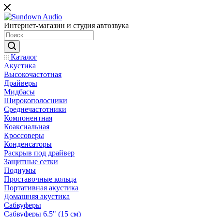
Интернет-магазин и студия автозвука
Каталог
Акустика
Высокочастотная
Драйверы
Мидбасы
Широкополосники
Среднечастотники
Компонентная
Коаксиальная
Кроссоверы
Конденсаторы
Раскрыв под драйвер
Защитные сетки
Подиумы
Проставочные кольца
Портативная акустика
Домашняя акустика
Сабвуферы
Сабвуферы 6.5" (15 см)