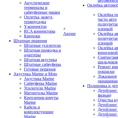
автомобил
Акустические
Оклейка автомо
терминалы и
сабвуферные чашки
Оклейка п
Оплетка, кожух,
части авто
термоусадка
полиурета
Y-коннектор
пленкой
RCA коннекторы
Акции
Оклейка а
Крепежи
полиурета
Штатные решения
пленкой
Штатные усилители
Оклейка а
Штатная проводка и
виниловой
адаптеры
Снятие/зам
Штатная акустика
шильдиков
Штатные сабвуферы
Ремонт вмя
Готовые решения
покраски
Акустика Marine и Moto
Локальное
Акустика Marine
окрашиван
Сабвуферы Marine
Полировка и де
Усилители Marine
Детейлинг 
Магнитолы Marine
фазная)
Крепления-хомуты
Очистка ку
Marine
Детейлинг 
Кабель и
Детейлинг
комплектующие
Детейлинг
Marine