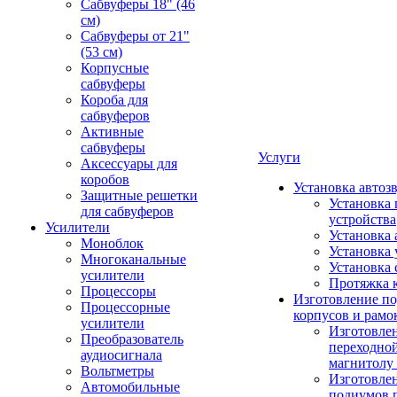
Сабвуферы 18" (46
см)
Сабвуферы от 21"
(53 см)
Корпусные
сабвуферы
Короба для
сабвуферов
Активные
сабвуферы
Услуги
Аксессуары для
коробов
Установка автоз
Защитные решетки
Установка 
для сабвуферов
устройства
Усилители
Установка 
Моноблок
Установка 
Многоканальные
Установка 
усилители
Протяжка 
Процессоры
Изготовление п
Процессорные
корпусов и рамо
усилители
Изготовле
Преобразователь
переходно
аудиосигнала
магнитолу 
Вольтметры
Изготовле
Автомобильные
подиумов 