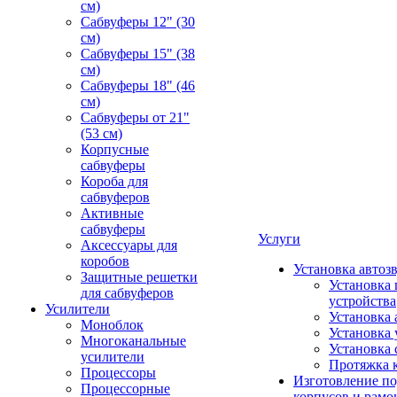
см)
Сабвуферы 12" (30
см)
Сабвуферы 15" (38
см)
Сабвуферы 18" (46
см)
Сабвуферы от 21"
(53 см)
Корпусные
сабвуферы
Короба для
сабвуферов
Активные
сабвуферы
Услуги
Аксессуары для
коробов
Установка автоз
Защитные решетки
Установка 
для сабвуферов
устройства
Усилители
Установка 
Моноблок
Установка 
Многоканальные
Установка 
усилители
Протяжка 
Процессоры
Изготовление п
Процессорные
корпусов и рамо