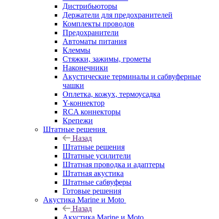
Дистрибьюторы
Держатели для предохранителей
Комплекты проводов
Предохранители
Автоматы питания
Клеммы
Стяжки, зажимы, грометы
Наконечники
Акустические терминалы и сабвуферные
чашки
Оплетка, кожух, термоусадка
Y-коннектор
RCA коннекторы
Крепежи
Штатные решения
Назад
Штатные решения
Штатные усилители
Штатная проводка и адаптеры
Штатная акустика
Штатные сабвуферы
Готовые решения
Акустика Marine и Moto
Назад
Акустика Marine и Moto