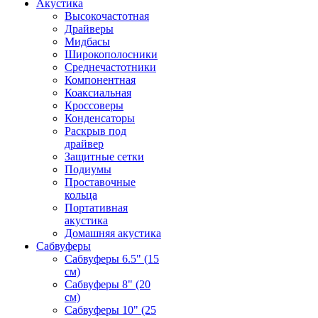
Акустика
Высокочастотная
Драйверы
Мидбасы
Широкополосники
Среднечастотники
Компонентная
Коаксиальная
Кроссоверы
Конденсаторы
Раскрыв под
драйвер
Защитные сетки
Подиумы
Проставочные
кольца
Портативная
акустика
Домашняя акустика
Сабвуферы
Сабвуферы 6.5" (15
см)
Сабвуферы 8" (20
см)
Сабвуферы 10" (25