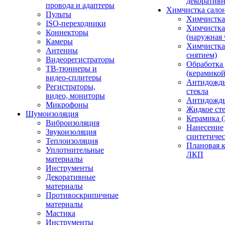
декоративн
провода и адаптеры
Химчистка сало
Пульты
Химчистка
ISO-переходники
Химчистка
Коннекторы
(наружная 
Камеры
Химчистка 
Антенны
снятием)
Видеорегистраторы
Обработка
ТВ-тюннеры и
(керамикой
видео-сплитеры
Антидождь
Регистраторы,
стекла
видео, мониторы
Антидождь 
Микрофоны
Жидкое сте
Шумоизоляция
Керамика (
Виброизоляция
Нанесение
Звукоизоляция
синтетичес
Теплоизоляция
Плановая 
Уплотнительные
ЛКП
материалы
Инструменты
Декоративные
материалы
Противоскрипичные
материалы
Мастика
Инструменты