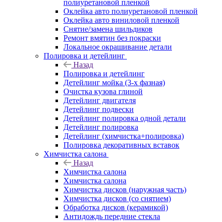
полиуретановой пленкой
Оклейка авто полиуретановой пленкой
Оклейка авто виниловой пленкой
Снятие/замена шильдиков
Ремонт вмятин без покраски
Локальное окрашивание детали
Полировка и детейлинг
Назад
Полировка и детейлинг
Детейлинг мойка (3-х фазная)
Очистка кузова глиной
Детейлинг двигателя
Детейлинг подвески
Детейлинг полировка одной детали
Детейлинг полировка
Детейлинг (химчистка+полировка)
Полировка декоративных вставок
Химчистка салона
Назад
Химчистка салона
Химчистка салона
Химчистка дисков (наружная часть)
Химчистка дисков (со снятием)
Обработка дисков (керамикой)
Антидождь передние стекла