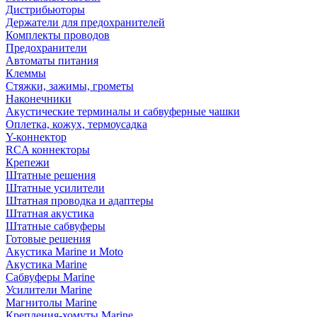
Дистрибьюторы
Держатели для предохранителей
Комплекты проводов
Предохранители
Автоматы питания
Клеммы
Стяжки, зажимы, грометы
Наконечники
Акустические терминалы и сабвуферные чашки
Оплетка, кожух, термоусадка
Y-коннектор
RCA коннекторы
Крепежи
Штатные решения
Штатные усилители
Штатная проводка и адаптеры
Штатная акустика
Штатные сабвуферы
Готовые решения
Акустика Marine и Moto
Акустика Marine
Сабвуферы Marine
Усилители Marine
Магнитолы Marine
Крепления-хомуты Marine