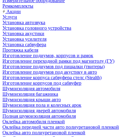
Измерительное оборудование
Ремкомплекты
Акции
Услуги
Установка автозвука
Установка головного устройства
Установка акустики
Установка усилителя
Установка сабвуфера
Протяжка кабеля
Изготовление подиумов, корпусов и рамок
Изготовление переходной рамки под магнитолу (ГУ)
Изготовление подиумов под пищалки (твитеры)
Изготовление подиумов под акустику в авто
Изготовление корпуса сабвуфера стелс (Stealth)
Изготовление корпусов под сабвуфер
Шумоизоляция автомобиля
Шумоизоляция багажника
Шумоизоляция крыши авто
Шумоизоляция пола и колесных арок
Шумоизоляция дверей автомобиля
Полная шумоизоляция автомобиля
Оклейка автомобиля пленкой
Оклейка передней части авто полиуретановой пленкой
Оклейка авто полиуретановой пленкой