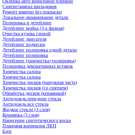
Оклейка авто виниловой пленкой
Снятие/замена шильдиков
Ремонт вмятин без покраски
Локальное окрашивание детали
Полировка и детейлинг
Детейлинг мойка (3-х фазная)
Очистка кузова глиной
Детейлинг двигателя
Детейлинг подвески
Детейлинг полировка одной детали
Детейлинг полировка
Детейлинг (химчистка+полировка)
Полировка декоративных вставок
Химчистка салона
Химчистка салона
Химчистка дисков (наружная часть)
Химчистка дисков (со снятием)
Обработка дисков (керамикой)
Антидождь передние стекла
Антидождь все стекла
Жидкое стекло (3 слоя)
Керамика (3 слоя)
Нанесение синтетического воска
Плановая коррекция ЛКП
Блог