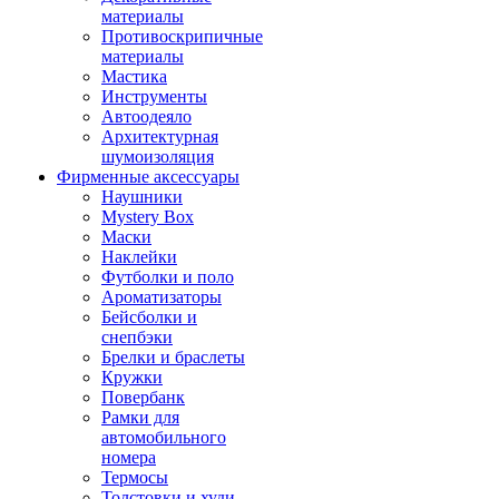
материалы
Противоскрипичные
материалы
Мастика
Инструменты
Автоодеяло
Архитектурная
шумоизоляция
Фирменные аксессуары
Наушники
Mystery Box
Маски
Наклейки
Футболки и поло
Ароматизаторы
Бейсболки и
снепбэки
Брелки и браслеты
Кружки
Повербанк
Рамки для
автомобильного
номера
Термосы
Толстовки и худи