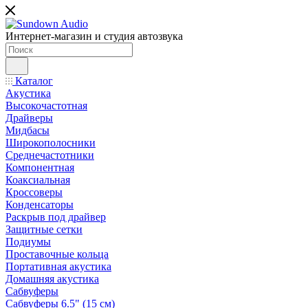
Интернет-магазин и студия автозвука
Каталог
Акустика
Высокочастотная
Драйверы
Мидбасы
Широкополосники
Среднечастотники
Компонентная
Коаксиальная
Кроссоверы
Конденсаторы
Раскрыв под драйвер
Защитные сетки
Подиумы
Проставочные кольца
Портативная акустика
Домашняя акустика
Сабвуферы
Сабвуферы 6.5" (15 см)