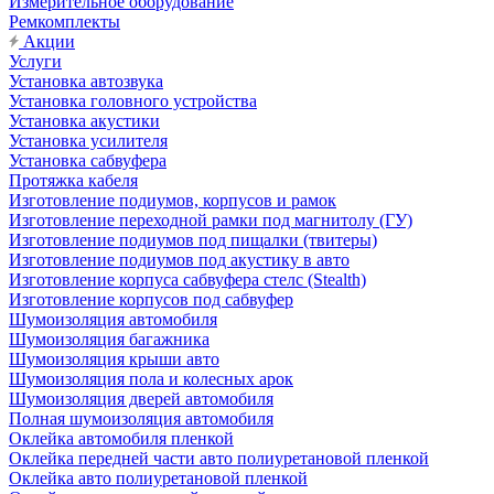
Измерительное оборудование
Ремкомплекты
Акции
Услуги
Установка автозвука
Установка головного устройства
Установка акустики
Установка усилителя
Установка сабвуфера
Протяжка кабеля
Изготовление подиумов, корпусов и рамок
Изготовление переходной рамки под магнитолу (ГУ)
Изготовление подиумов под пищалки (твитеры)
Изготовление подиумов под акустику в авто
Изготовление корпуса сабвуфера стелс (Stealth)
Изготовление корпусов под сабвуфер
Шумоизоляция автомобиля
Шумоизоляция багажника
Шумоизоляция крыши авто
Шумоизоляция пола и колесных арок
Шумоизоляция дверей автомобиля
Полная шумоизоляция автомобиля
Оклейка автомобиля пленкой
Оклейка передней части авто полиуретановой пленкой
Оклейка авто полиуретановой пленкой