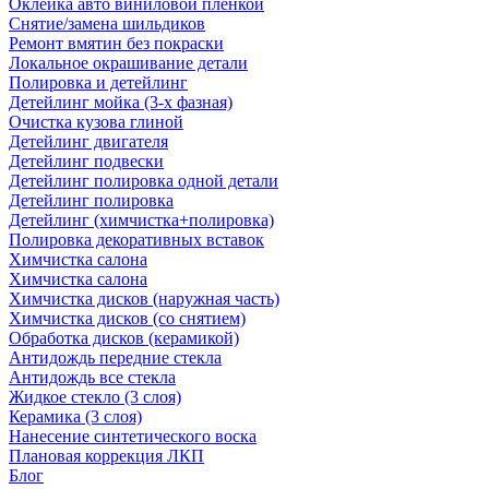
Оклейка авто виниловой пленкой
Снятие/замена шильдиков
Ремонт вмятин без покраски
Локальное окрашивание детали
Полировка и детейлинг
Детейлинг мойка (3-х фазная)
Очистка кузова глиной
Детейлинг двигателя
Детейлинг подвески
Детейлинг полировка одной детали
Детейлинг полировка
Детейлинг (химчистка+полировка)
Полировка декоративных вставок
Химчистка салона
Химчистка салона
Химчистка дисков (наружная часть)
Химчистка дисков (со снятием)
Обработка дисков (керамикой)
Антидождь передние стекла
Антидождь все стекла
Жидкое стекло (3 слоя)
Керамика (3 слоя)
Нанесение синтетического воска
Плановая коррекция ЛКП
Блог