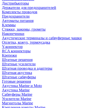
Дистрибьюторы
Держатели для предохранителей
Комплекты проводов
Предохранители
Автоматы питания
Клеммы
Стяжки, зажимы, грометы
Наконечники
Акустические терминалы и сабвуферные чашки
Оплетка, кожух, термоусадка
Y-коннектор
RCA коннекторы
Крепежи
Штатные решения
Штатные усилители
Штатная проводка и адаптеры
Штатная акустика
Штатные сабвуферы
Готовые решения
Акустика Marine и Moto
Акустика Marine
Сабвуферы Marine
Усилители Marine
Магнитолы Marine
Крепления-хомуты Marine