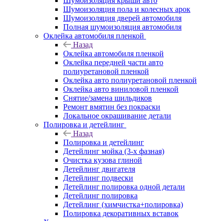
Шумоизоляция крыши авто
Шумоизоляция пола и колесных арок
Шумоизоляция дверей автомобиля
Полная шумоизоляция автомобиля
Оклейка автомобиля пленкой
Назад
Оклейка автомобиля пленкой
Оклейка передней части авто
полиуретановой пленкой
Оклейка авто полиуретановой пленкой
Оклейка авто виниловой пленкой
Снятие/замена шильдиков
Ремонт вмятин без покраски
Локальное окрашивание детали
Полировка и детейлинг
Назад
Полировка и детейлинг
Детейлинг мойка (3-х фазная)
Очистка кузова глиной
Детейлинг двигателя
Детейлинг подвески
Детейлинг полировка одной детали
Детейлинг полировка
Детейлинг (химчистка+полировка)
Полировка декоративных вставок