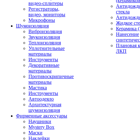
(керамикой
видео-сплитеры
Антидождь
Регистраторы,
стекла
видео, мониторы
Антидождь 
Микрофоны
Жидкое сте
Шумоизоляция
Керамика (
Виброизоляция
Нанесение
Звукоизоляция
синтетичес
Теплоизоляция
Плановая 
Уплотнительные
ЛКП
материалы
Инструменты
Декоративные
материалы
Противоскрипичные
материалы
Мастика
Инструменты
Автоодеяло
Архитектурная
шумоизоляция
Фирменные аксессуары
Наушники
Mystery Box
Маски
Наклейки