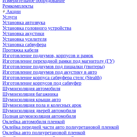
Измерительное оборудование
Ремкомплекты
Акции
Услуги
Установка автозвука
Установка головного устройства
Установка акустики
Установка усилителя
Установка сабвуфера
Протяжка кабеля
Изготовление подиумов, корпусов и рамок
Изготовление переходной рамки под магнитолу (ГУ)
Изготовление подиумов под пищалки (твитеры)
Изготовление подиумов под акустику в авто
Изготовление корпуса сабвуфера стелс (Stealth)
Изготовление корпусов под сабвуфер
Шумоизоляция автомобиля
Шумоизоляция багажника
Шумоизоляция крыши авто
Шумоизоляция пола и колесных арок
Шумоизоляция дверей автомобиля
Полная шумоизоляция автомобиля
Оклейка автомобиля пленкой
Оклейка передней части авто полиуретановой пленкой
Оклейка авто полиуретановой пленкой