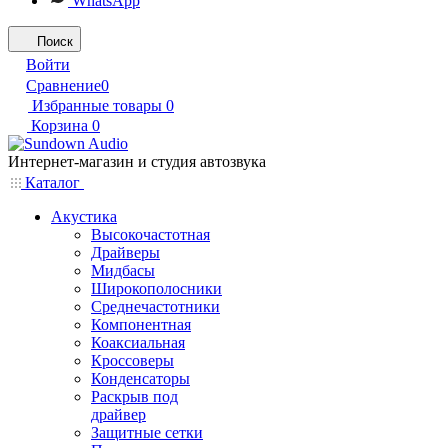
WhatsApp
Поиск
Войти
Сравнение
0
Избранные товары
0
Корзина
0
Интернет-магазин и студия автозвука
Каталог
Акустика
Высокочастотная
Драйверы
Мидбасы
Широкополосники
Среднечастотники
Компонентная
Коаксиальная
Кроссоверы
Конденсаторы
Раскрыв под
драйвер
Защитные сетки