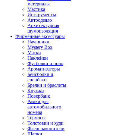
материалы
Мастика
Инструменты
Автоодеяло
Архитектурная
шумоизоляция
Фирменные аксессуары
Наушники
Mystery Box
Маски
Наклейки
Футболки и поло
Ароматизаторы
Бейсболки и
снепбэки
Брелки и браслеты
Кружки
Повербанк
Рамки для
автомобильного
номера
Термосы
Толстовки и худи
Флеш накопители
Шапки