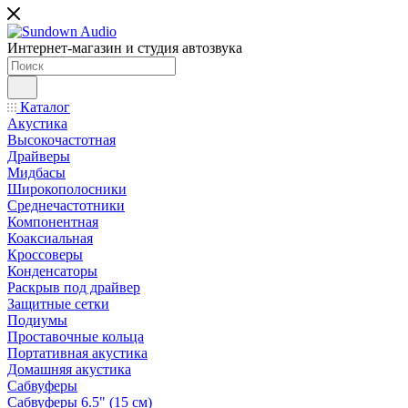
Интернет-магазин и студия автозвука
Каталог
Акустика
Высокочастотная
Драйверы
Мидбасы
Широкополосники
Среднечастотники
Компонентная
Коаксиальная
Кроссоверы
Конденсаторы
Раскрыв под драйвер
Защитные сетки
Подиумы
Проставочные кольца
Портативная акустика
Домашняя акустика
Сабвуферы
Сабвуферы 6.5" (15 см)