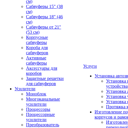
см)
Сабвуферы 15" (38
см)
Сабвуферы 18" (46
см)
Сабвуферы от 21"
(53 см)
Корпусные
сабвуферы
Короба для
сабвуферов
Активные
сабвуферы
Услуги
Аксессуары для
коробов
Установка автоз
Защитные решетки
Установка 
для сабвуферов
устройства
Усилители
Установка 
Моноблок
Установка 
Многоканальные
Установка 
усилители
Протяжка 
Процессоры
Изготовление п
Процессорные
корпусов и рамо
усилители
Изготовле
Преобразователь
переходно