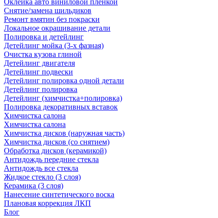
Оклейка авто виниловой пленкой
Снятие/замена шильдиков
Ремонт вмятин без покраски
Локальное окрашивание детали
Полировка и детейлинг
Детейлинг мойка (3-х фазная)
Очистка кузова глиной
Детейлинг двигателя
Детейлинг подвески
Детейлинг полировка одной детали
Детейлинг полировка
Детейлинг (химчистка+полировка)
Полировка декоративных вставок
Химчистка салона
Химчистка салона
Химчистка дисков (наружная часть)
Химчистка дисков (со снятием)
Обработка дисков (керамикой)
Антидождь передние стекла
Антидождь все стекла
Жидкое стекло (3 слоя)
Керамика (3 слоя)
Нанесение синтетического воска
Плановая коррекция ЛКП
Блог