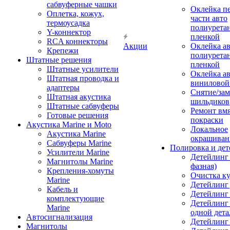
сабвуферные чашки
Оклейка п
Оплетка, кожух,
части авто
термоусадка
полиурета
Y-коннектор
пленкой
RCA коннекторы
Акции
Оклейка а
Крепежи
полиурета
Штатные решения
пленкой
Штатные усилители
Оклейка а
Штатная проводка и
виниловой
адаптеры
Снятие/зам
Штатная акустика
шильдиков
Штатные сабвуферы
Ремонт вмя
Готовые решения
покраски
Акустика Marine и Moto
Локальное
Акустика Marine
окрашиван
Сабвуферы Marine
Полировка и де
Усилители Marine
Детейлинг 
Магнитолы Marine
фазная)
Крепления-хомуты
Очистка ку
Marine
Детейлинг 
Кабель и
Детейлинг
комплектующие
Детейлинг
Marine
одной дета
Автосигнализация
Детейлинг
Магнитолы