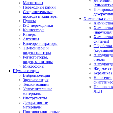
Детейлинг
Магнитолы
(химчистк
Переходные рамки
Полировка
Соединительные
декоративн
провода и адаптеры
Химчистка сало
Пульты
Химчистка
ISO-переходники
Химчистка
Коннекторы
(наружная 
Камеры
Химчистка 
Антенны
снятием)
Видеорегистраторы
Обработка
ТВ-тюннеры и
(керамикой
видео-сплитеры
Антидождь
Регистраторы,
стекла
видео, мониторы
Антидождь 
Микрофоны
Жидкое сте
Шумоизоляция
Керамика (
Виброизоляция
Нанесение
Звукоизоляция
синтетичес
Теплоизоляция
Плановая 
Уплотнительные
ЛКП
материалы
Инструменты
Декоративные
материалы
Противоскрипичные