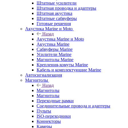
Штатные усилители
Штатная проводка и адаптеры
Штатная акустика
Штатные сабвуферы
Готовые решения
Акустика Marine и Moto
Назад
Акустика Marine и Moto
Акустика Marine
Сабвуферы Marine
Усилители Marine
Магнитолы Marine
Крепления-хомуты Marine
Кабель и комплектующие Marine
Автосигнализация
Магнитолы
Назад
Магнитолы
Магнитолы
Переходные рамки
Соединительные провода и адаптеры
Пульты
ISO-переходники
Коннекторы
Камеры