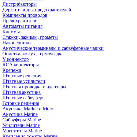
Дистрибьюторы
Держатели для предохранителей
Комплекты проводов
Предохранители
Автоматы питания
Клеммы
Стяжки, зажимы, грометы
Наконечники
Акустические терминалы и сабвуферные чашки
Оплетка, кожух, термоусадка
Y-коннектор
RCA коннекторы
Крепежи
Штатные решения
Штатные усилители
Штатная проводка и адаптеры
Штатная акустика
Штатные сабвуферы
Готовые решения
Акустика Marine и Moto
Акустика Marine
Сабвуферы Marine
Усилители Marine
Магнитолы Marine
Крепления-хомуты Marine