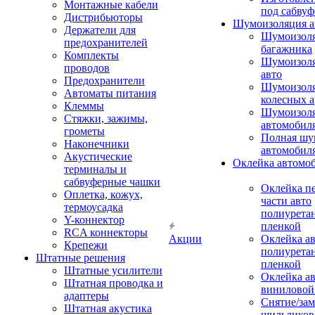
Монтажные кабели
под сабвуф
Дистрибьюторы
Шумоизоляция а
Держатели для
Шумоизол
предохранителей
багажника
Комплекты
Шумоизол
проводов
авто
Предохранители
Шумоизоля
Автоматы питания
колесных а
Клеммы
Шумоизоля
Стяжки, зажимы,
автомобил
грометы
Полная шу
Наконечники
автомобил
Акустические
Оклейка автомо
терминалы и
сабвуферные чашки
Оклейка п
Оплетка, кожух,
части авто
термоусадка
полиурета
Y-коннектор
пленкой
RCA коннекторы
Акции
Оклейка а
Крепежи
полиурета
Штатные решения
пленкой
Штатные усилители
Оклейка а
Штатная проводка и
виниловой
адаптеры
Снятие/зам
Штатная акустика
шильдиков