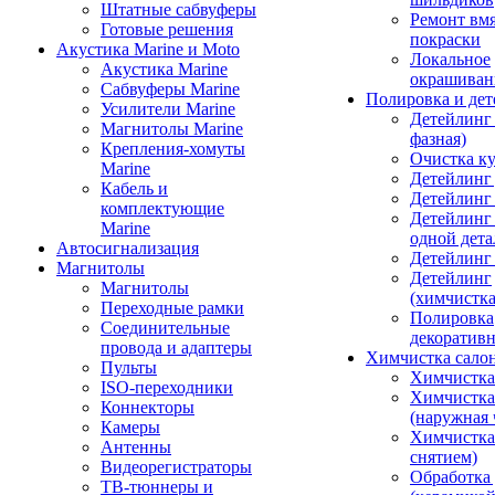
Штатные сабвуферы
Ремонт вмя
Готовые решения
покраски
Акустика Marine и Moto
Локальное
Акустика Marine
окрашиван
Сабвуферы Marine
Полировка и де
Усилители Marine
Детейлинг 
Магнитолы Marine
фазная)
Крепления-хомуты
Очистка ку
Marine
Детейлинг 
Кабель и
Детейлинг
комплектующие
Детейлинг
Marine
одной дета
Автосигнализация
Детейлинг
Магнитолы
Детейлинг
Магнитолы
(химчистк
Переходные рамки
Полировка
Соединительные
декоративн
провода и адаптеры
Химчистка сало
Пульты
Химчистка
ISO-переходники
Химчистка
Коннекторы
(наружная 
Камеры
Химчистка 
Антенны
снятием)
Видеорегистраторы
Обработка
ТВ-тюннеры и