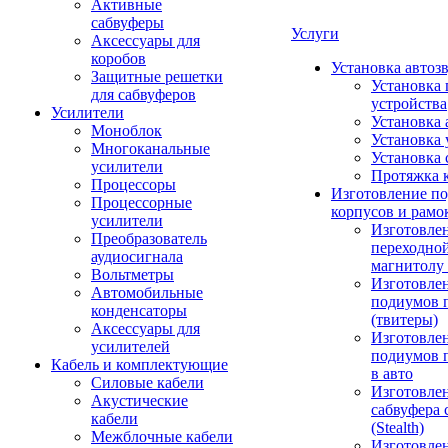
Активные
сабвуферы
Услуги
Аксессуары для
коробов
Установка автоз
Защитные решетки
Установка 
для сабвуферов
устройства
Усилители
Установка 
Моноблок
Установка 
Многоканальные
Установка 
усилители
Протяжка 
Процессоры
Изготовление п
Процессорные
корпусов и рамо
усилители
Изготовле
Преобразователь
переходно
аудиосигнала
магнитолу 
Вольтметры
Изготовле
Автомобильные
подиумов 
конденсаторы
(твитеры)
Аксессуары для
Изготовле
усилителей
подиумов 
Кабель и комплектующие
в авто
Силовые кабели
Изготовлен
Акустические
сабвуфера 
кабели
(Stealth)
Межблочные кабели
Изготовле