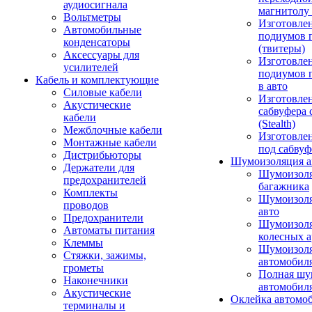
аудиосигнала
магнитолу 
Вольтметры
Изготовле
Автомобильные
подиумов 
конденсаторы
(твитеры)
Аксессуары для
Изготовле
усилителей
подиумов 
Кабель и комплектующие
в авто
Силовые кабели
Изготовлен
Акустические
сабвуфера 
кабели
(Stealth)
Межблочные кабели
Изготовле
Монтажные кабели
под сабвуф
Дистрибьюторы
Шумоизоляция а
Держатели для
Шумоизол
предохранителей
багажника
Комплекты
Шумоизол
проводов
авто
Предохранители
Шумоизоля
Автоматы питания
колесных а
Клеммы
Шумоизоля
Стяжки, зажимы,
автомобил
грометы
Полная шу
Наконечники
автомобил
Акустические
Оклейка автомо
терминалы и