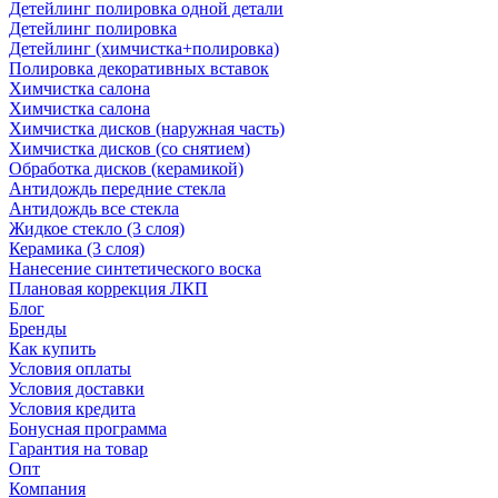
Детейлинг полировка одной детали
Детейлинг полировка
Детейлинг (химчистка+полировка)
Полировка декоративных вставок
Химчистка салона
Химчистка салона
Химчистка дисков (наружная часть)
Химчистка дисков (со снятием)
Обработка дисков (керамикой)
Антидождь передние стекла
Антидождь все стекла
Жидкое стекло (3 слоя)
Керамика (3 слоя)
Нанесение синтетического воска
Плановая коррекция ЛКП
Блог
Бренды
Как купить
Условия оплаты
Условия доставки
Условия кредита
Бонусная программа
Гарантия на товар
Опт
Компания