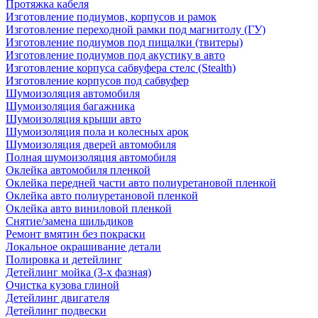
Протяжка кабеля
Изготовление подиумов, корпусов и рамок
Изготовление переходной рамки под магнитолу (ГУ)
Изготовление подиумов под пищалки (твитеры)
Изготовление подиумов под акустику в авто
Изготовление корпуса сабвуфера стелс (Stealth)
Изготовление корпусов под сабвуфер
Шумоизоляция автомобиля
Шумоизоляция багажника
Шумоизоляция крыши авто
Шумоизоляция пола и колесных арок
Шумоизоляция дверей автомобиля
Полная шумоизоляция автомобиля
Оклейка автомобиля пленкой
Оклейка передней части авто полиуретановой пленкой
Оклейка авто полиуретановой пленкой
Оклейка авто виниловой пленкой
Снятие/замена шильдиков
Ремонт вмятин без покраски
Локальное окрашивание детали
Полировка и детейлинг
Детейлинг мойка (3-х фазная)
Очистка кузова глиной
Детейлинг двигателя
Детейлинг подвески