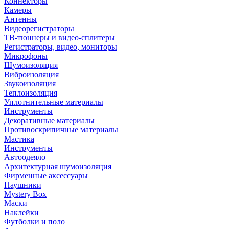
Коннекторы
Камеры
Антенны
Видеорегистраторы
ТВ-тюннеры и видео-сплитеры
Регистраторы, видео, мониторы
Микрофоны
Шумоизоляция
Виброизоляция
Звукоизоляция
Теплоизоляция
Уплотнительные материалы
Инструменты
Декоративные материалы
Противоскрипичные материалы
Мастика
Инструменты
Автоодеяло
Архитектурная шумоизоляция
Фирменные аксессуары
Наушники
Mystery Box
Маски
Наклейки
Футболки и поло