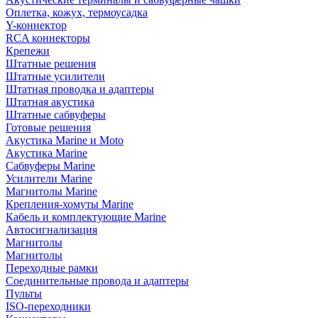
Оплетка, кожух, термоусадка
Y-коннектор
RCA коннекторы
Крепежи
Штатные решения
Штатные усилители
Штатная проводка и адаптеры
Штатная акустика
Штатные сабвуферы
Готовые решения
Акустика Marine и Moto
Акустика Marine
Сабвуферы Marine
Усилители Marine
Магнитолы Marine
Крепления-хомуты Marine
Кабель и комплектующие Marine
Автосигнализация
Магнитолы
Магнитолы
Переходные рамки
Соединительные провода и адаптеры
Пульты
ISO-переходники