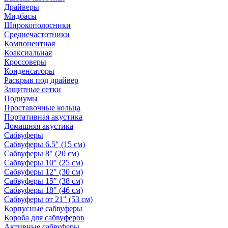
Драйверы
Мидбасы
Широкополосники
Среднечастотники
Компонентная
Коаксиальная
Кроссоверы
Конденсаторы
Раскрыв под драйвер
Защитные сетки
Подиумы
Проставочные кольца
Портативная акустика
Домашняя акустика
Сабвуферы
Сабвуферы 6.5" (15 см)
Сабвуферы 8" (20 см)
Сабвуферы 10" (25 см)
Сабвуферы 12" (30 см)
Сабвуферы 15" (38 см)
Сабвуферы 18" (46 см)
Сабвуферы от 21" (53 см)
Корпусные сабвуферы
Короба для сабвуферов
Активные сабвуферы