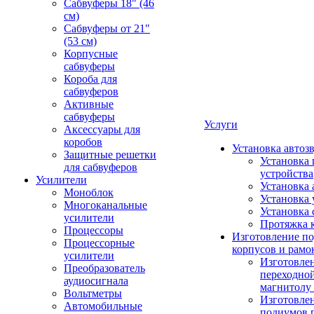
Сабвуферы 18" (46
см)
Сабвуферы от 21"
(53 см)
Корпусные
сабвуферы
Короба для
сабвуферов
Активные
сабвуферы
Услуги
Аксессуары для
коробов
Установка автоз
Защитные решетки
Установка 
для сабвуферов
устройства
Усилители
Установка 
Моноблок
Установка 
Многоканальные
Установка 
усилители
Протяжка 
Процессоры
Изготовление п
Процессорные
корпусов и рамо
усилители
Изготовле
Преобразователь
переходно
аудиосигнала
магнитолу 
Вольтметры
Изготовле
Автомобильные
подиумов 