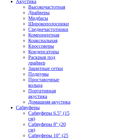
Акустика
Высокочастотная
Драйверы
Мидбасы
Широкополосники
Среднечастотники
Компонентная
Коаксиальная
Кроссоверы
Конденсаторы
Раскрыв под
драйвер
Защитные сетки
Подиумы
Проставочные
кольца
Портативная
акустика
Домашняя акустика
Сабвуферы
Сабвуферы 6.5" (15
см)
Сабвуферы 8" (20
см)
Сабвуферы 10" (25