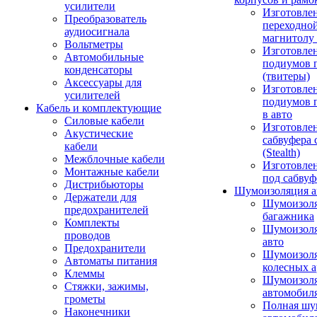
усилители
Изготовле
Преобразователь
переходно
аудиосигнала
магнитолу 
Вольтметры
Изготовле
Автомобильные
подиумов 
конденсаторы
(твитеры)
Аксессуары для
Изготовле
усилителей
подиумов 
Кабель и комплектующие
в авто
Силовые кабели
Изготовлен
Акустические
сабвуфера 
кабели
(Stealth)
Межблочные кабели
Изготовле
Монтажные кабели
под сабвуф
Дистрибьюторы
Шумоизоляция а
Держатели для
Шумоизол
предохранителей
багажника
Комплекты
Шумоизол
проводов
авто
Предохранители
Шумоизоля
Автоматы питания
колесных а
Клеммы
Шумоизоля
Стяжки, зажимы,
автомобил
грометы
Полная шу
Наконечники