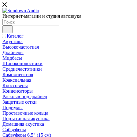
Интернет-магазин и студия автозвука
Каталог
Акустика
Высокочастотная
Драйверы
Мидбасы
Широкополосники
Среднечастотники
Компонентная
Коаксиальная
Кроссоверы
Конденсаторы
Раскрыв под драйвер
Защитные сетки
Подиумы
Проставочные кольца
Портативная акустика
Домашняя акустика
Сабвуферы
Сабвуферы 6.5" (15 см)