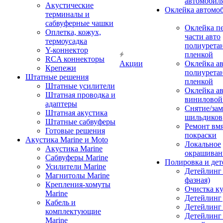
автомобил
Акустические
Оклейка автомо
терминалы и
сабвуферные чашки
Оклейка п
Оплетка, кожух,
части авто
термоусадка
полиурета
Y-коннектор
пленкой
RCA коннекторы
Акции
Оклейка а
Крепежи
полиурета
Штатные решения
пленкой
Штатные усилители
Оклейка а
Штатная проводка и
виниловой
адаптеры
Снятие/зам
Штатная акустика
шильдиков
Штатные сабвуферы
Ремонт вмя
Готовые решения
покраски
Акустика Marine и Moto
Локальное
Акустика Marine
окрашиван
Сабвуферы Marine
Полировка и де
Усилители Marine
Детейлинг 
Магнитолы Marine
фазная)
Крепления-хомуты
Очистка ку
Marine
Детейлинг 
Кабель и
Детейлинг
комплектующие
Детейлинг
Marine