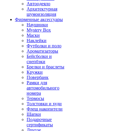
Автоодеяло
Архитектурная
шумоизоляция
Фирменные аксессуары
Наушники
Mystery Box
Маски
Наклейки
Футболки и поло
Ароматизаторы
Бейсболки и
снепбэки
Брелки и браслеты
Кружки
Повербанк
Рамки для
автомобильного
номера
Термосы
Толстовки и худи
Флеш накопители
Шапки
Подарочные
сертификаты
Другое