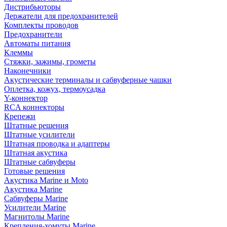
Дистрибьюторы
Держатели для предохранителей
Комплекты проводов
Предохранители
Автоматы питания
Клеммы
Стяжки, зажимы, грометы
Наконечники
Акустические терминалы и сабвуферные чашки
Оплетка, кожух, термоусадка
Y-коннектор
RCA коннекторы
Крепежи
Штатные решения
Штатные усилители
Штатная проводка и адаптеры
Штатная акустика
Штатные сабвуферы
Готовые решения
Акустика Marine и Moto
Акустика Marine
Сабвуферы Marine
Усилители Marine
Магнитолы Marine
Крепления-хомуты Marine