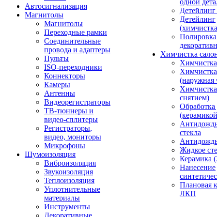
одной дета
Автосигнализация
Детейлинг
Магнитолы
Детейлинг
Магнитолы
(химчистк
Переходные рамки
Полировка
Соединительные
декоративн
провода и адаптеры
Химчистка сало
Пульты
Химчистка
ISO-переходники
Химчистка
Коннекторы
(наружная 
Камеры
Химчистка 
Антенны
снятием)
Видеорегистраторы
Обработка
ТВ-тюннеры и
(керамикой
видео-сплитеры
Антидождь
Регистраторы,
стекла
видео, мониторы
Антидождь 
Микрофоны
Жидкое сте
Шумоизоляция
Керамика (
Виброизоляция
Нанесение
Звукоизоляция
синтетичес
Теплоизоляция
Плановая 
Уплотнительные
ЛКП
материалы
Инструменты
Декоративные