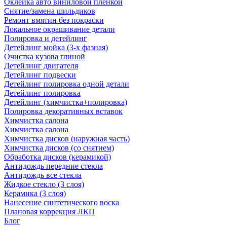
Оклейка авто виниловой пленкой
Снятие/замена шильдиков
Ремонт вмятин без покраски
Локальное окрашивание детали
Полировка и детейлинг
Детейлинг мойка (3-х фазная)
Очистка кузова глиной
Детейлинг двигателя
Детейлинг подвески
Детейлинг полировка одной детали
Детейлинг полировка
Детейлинг (химчистка+полировка)
Полировка декоративных вставок
Химчистка салона
Химчистка салона
Химчистка дисков (наружная часть)
Химчистка дисков (со снятием)
Обработка дисков (керамикой)
Антидождь передние стекла
Антидождь все стекла
Жидкое стекло (3 слоя)
Керамика (3 слоя)
Нанесение синтетического воска
Плановая коррекция ЛКП
Блог