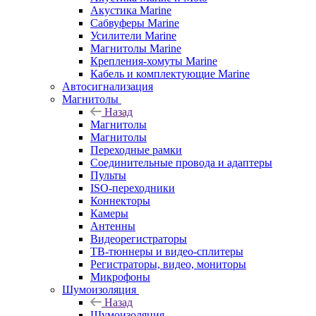
Акустика Marine
Сабвуферы Marine
Усилители Marine
Магнитолы Marine
Крепления-хомуты Marine
Кабель и комплектующие Marine
Автосигнализация
Магнитолы
Назад
Магнитолы
Магнитолы
Переходные рамки
Соединительные провода и адаптеры
Пульты
ISO-переходники
Коннекторы
Камеры
Антенны
Видеорегистраторы
ТВ-тюннеры и видео-сплитеры
Регистраторы, видео, мониторы
Микрофоны
Шумоизоляция
Назад
Шумоизоляция