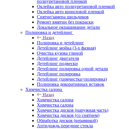
полиуретановой пленкой
Оклейка авто полиуретановой пленкой
Оклейка авто виниловой пленкой
Снятие/замена шильдиков
Ремонт вмятин без покраски
Локальное окрашивание детали
Полировка и детейлинг
Назад
Полировка и детейлинг
Детейлинг мойка (3-х фазная)
Очистка кузова глиной
Детейлинг двигателя
Детейлинг подвески
Детейлинг полировка одной детали
Детейлинг полировка
Детейлинг (химчистка+полировка)
Полировка декоративных вставок
Химчистка салона
Назад
Химчистка салона
Химчистка салона
Химчистка дисков (наружная часть)
Химчистка дисков (со снятием)
Обработка дисков (керамикой)
Антидождь передние стекла