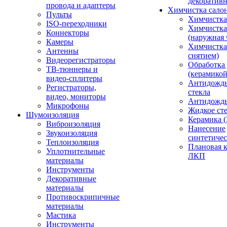
декоративн
провода и адаптеры
Химчистка сало
Пульты
Химчистка
ISO-переходники
Химчистка
Коннекторы
(наружная 
Камеры
Химчистка 
Антенны
снятием)
Видеорегистраторы
Обработка
ТВ-тюннеры и
(керамикой
видео-сплитеры
Антидождь
Регистраторы,
стекла
видео, мониторы
Антидождь 
Микрофоны
Жидкое сте
Шумоизоляция
Керамика (
Виброизоляция
Нанесение
Звукоизоляция
синтетичес
Теплоизоляция
Плановая 
Уплотнительные
ЛКП
материалы
Инструменты
Декоративные
материалы
Противоскрипичные
материалы
Мастика
Инструменты