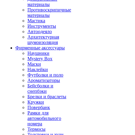
материалы
Противоскрипичные
материалы
Мастика
Инструменты
Автоодеяло
Архитектурная
шумоизоляция
Фирменные аксессуары
Наушники
Mystery Box
Маски
Наклейки
Футболки и поло
Ароматизаторы
Бейсболки и
снепбэки
Брелки и браслеты
Кружки
Повербанк
Рамки для
автомобильного
номера
Термосы
Толстовки и худи