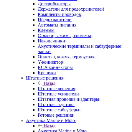
Дистрибьюторы
Держатели для предохранителей
Комплекты проводов
Предохранители
Автоматы питания
Клеммы
Стяжки, зажимы, грометы
Наконечники
Акустические терминалы и сабвуферные
чашки
Оплетка, кожух, термоусадка
Y-коннектор
RCA коннекторы
Крепежи
Штатные решения
Назад
Штатные решения
Штатные усилители
Штатная проводка и адаптеры
Штатная акустика
Штатные сабвуферы
Готовые решения
Акустика Marine и Moto
Назад
Акустика Marine и Moto