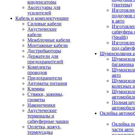
конденсаторы
(твитеры)
Аксессуары для
Изготовле
усилителей
подиумов 
Кабель и комплектующие
в авто
Силовые кабели
Изготовлен
Акустические
сабвуфера 
кабели
(Stealth)
Межблочные кабели
Изготовле
Монтажные кабели
под сабвуф
Дистрибьюторы
Шумоизоляция а
Держатели для
Шумоизол
предохранителей
багажника
Комплекты
Шумоизол
проводов
авто
Предохранители
Шумоизоля
Автоматы питания
колесных а
Клеммы
Шумоизоля
Стяжки, зажимы,
автомобил
грометы
Полная шу
Наконечники
автомобил
Акустические
Оклейка автомо
терминалы и
сабвуферные чашки
Оклейка п
Оплетка, кожух,
части авто
термоусадка
полиурета