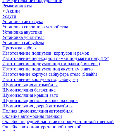
Измерительное оборудование
Ремкомплекты
Акции
Услуги
Установка автозвука
Установка головного устройства
Установка акустики
Установка усилителя
Установка сабвуфера
Протяжка кабеля
Изготовление подиумов, корпусов и рамок
Изготовление переходной рамки под магнитолу (ГУ)
Изготовление подиумов под пищалки (твитеры)
Изготовление подиумов под акустику в авто
Изготовление корпуса сабвуфера стелс (Stealth)
Изготовление корпусов под сабвуфер
Шумоизоляция автомобиля
Шумоизоляция багажника
Шумоизоляция крыши авто
Шумоизоляция пола и колесных арок
Шумоизоляция дверей автомобиля
Полная шумоизоляция автомобиля
Оклейка автомобиля пленкой
Оклейка передней части авто полиуретановой пленкой
Оклейка авто полиуретановой пленкой