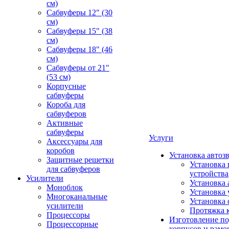
см)
Сабвуферы 12" (30
см)
Сабвуферы 15" (38
см)
Сабвуферы 18" (46
см)
Сабвуферы от 21"
(53 см)
Корпусные
сабвуферы
Короба для
сабвуферов
Активные
сабвуферы
Услуги
Аксессуары для
коробов
Установка автоз
Защитные решетки
Установка 
для сабвуферов
устройства
Усилители
Установка 
Моноблок
Установка 
Многоканальные
Установка 
усилители
Протяжка 
Процессоры
Изготовление п
Процессорные
корпусов и рамо