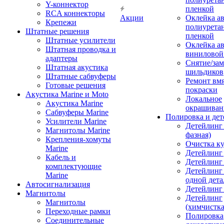
Y-коннектор
пленкой
RCA коннекторы
Акции
Оклейка а
Крепежи
полиурета
Штатные решения
пленкой
Штатные усилители
Оклейка а
Штатная проводка и
виниловой
адаптеры
Снятие/зам
Штатная акустика
шильдиков
Штатные сабвуферы
Ремонт вмя
Готовые решения
покраски
Акустика Marine и Moto
Локальное
Акустика Marine
окрашиван
Сабвуферы Marine
Полировка и де
Усилители Marine
Детейлинг 
Магнитолы Marine
фазная)
Крепления-хомуты
Очистка ку
Marine
Детейлинг 
Кабель и
Детейлинг
комплектующие
Детейлинг
Marine
одной дета
Автосигнализация
Детейлинг
Магнитолы
Детейлинг
Магнитолы
(химчистк
Переходные рамки
Полировка
Соединительные