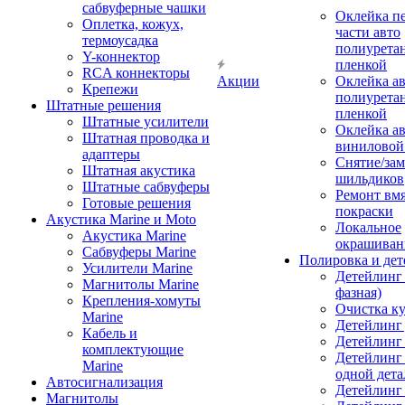
сабвуферные чашки
Оклейка п
Оплетка, кожух,
части авто
термоусадка
полиурета
Y-коннектор
пленкой
RCA коннекторы
Акции
Оклейка а
Крепежи
полиурета
Штатные решения
пленкой
Штатные усилители
Оклейка а
Штатная проводка и
виниловой
адаптеры
Снятие/зам
Штатная акустика
шильдиков
Штатные сабвуферы
Ремонт вмя
Готовые решения
покраски
Акустика Marine и Moto
Локальное
Акустика Marine
окрашиван
Сабвуферы Marine
Полировка и де
Усилители Marine
Детейлинг 
Магнитолы Marine
фазная)
Крепления-хомуты
Очистка ку
Marine
Детейлинг 
Кабель и
Детейлинг
комплектующие
Детейлинг
Marine
одной дета
Автосигнализация
Детейлинг
Магнитолы