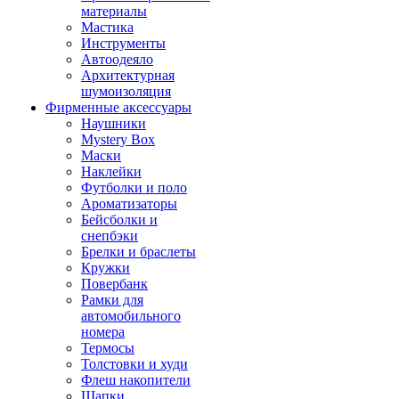
материалы
Мастика
Инструменты
Автоодеяло
Архитектурная
шумоизоляция
Фирменные аксессуары
Наушники
Mystery Box
Маски
Наклейки
Футболки и поло
Ароматизаторы
Бейсболки и
снепбэки
Брелки и браслеты
Кружки
Повербанк
Рамки для
автомобильного
номера
Термосы
Толстовки и худи
Флеш накопители
Шапки