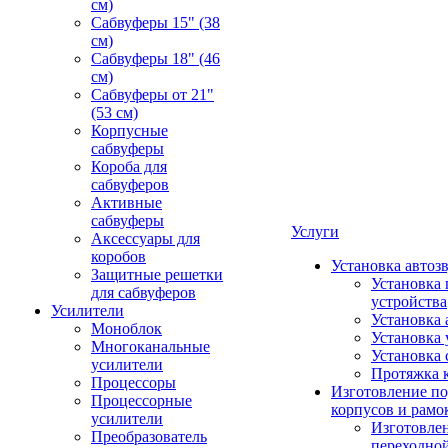
см)
Сабвуферы 15" (38
см)
Сабвуферы 18" (46
см)
Сабвуферы от 21"
(53 см)
Корпусные
сабвуферы
Короба для
сабвуферов
Активные
сабвуферы
Услуги
Аксессуары для
коробов
Установка автоз
Защитные решетки
Установка 
для сабвуферов
устройства
Усилители
Установка 
Моноблок
Установка 
Многоканальные
Установка 
усилители
Протяжка 
Процессоры
Изготовление п
Процессорные
корпусов и рамо
усилители
Изготовле
Преобразователь
переходно