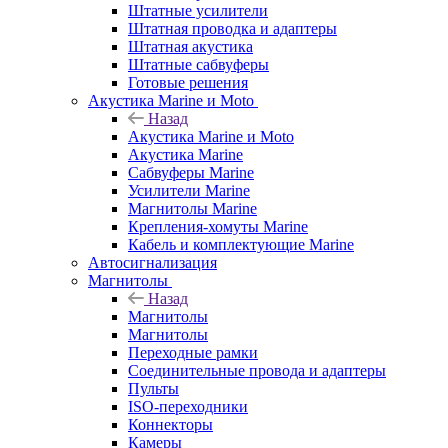
Штатные усилители
Штатная проводка и адаптеры
Штатная акустика
Штатные сабвуферы
Готовые решения
Акустика Marine и Moto
Назад
Акустика Marine и Moto
Акустика Marine
Сабвуферы Marine
Усилители Marine
Магнитолы Marine
Крепления-хомуты Marine
Кабель и комплектующие Marine
Автосигнализация
Магнитолы
Назад
Магнитолы
Магнитолы
Переходные рамки
Соединительные провода и адаптеры
Пульты
ISO-переходники
Коннекторы
Камеры