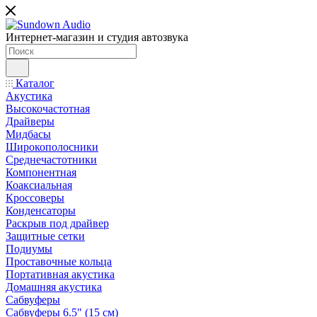
Интернет-магазин и студия автозвука
Каталог
Акустика
Высокочастотная
Драйверы
Мидбасы
Широкополосники
Среднечастотники
Компонентная
Коаксиальная
Кроссоверы
Конденсаторы
Раскрыв под драйвер
Защитные сетки
Подиумы
Проставочные кольца
Портативная акустика
Домашняя акустика
Сабвуферы
Сабвуферы 6.5" (15 см)