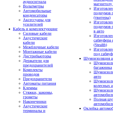
аудиосигнала
магнитолу 
Вольтметры
Изготовле
Автомобильные
подиумов 
конденсаторы
(твитеры)
Аксессуары для
Изготовле
усилителей
подиумов 
Кабель и комплектующие
в авто
Силовые кабели
Изготовлен
Акустические
сабвуфера 
кабели
(Stealth)
Межблочные кабели
Изготовле
Монтажные кабели
под сабвуф
Дистрибьюторы
Шумоизоляция а
Держатели для
Шумоизол
предохранителей
багажника
Комплекты
Шумоизол
проводов
авто
Предохранители
Шумоизоля
Автоматы питания
колесных а
Клеммы
Шумоизоля
Стяжки, зажимы,
автомобил
грометы
Полная шу
Наконечники
автомобил
Акустические
Оклейка автомо
терминалы и