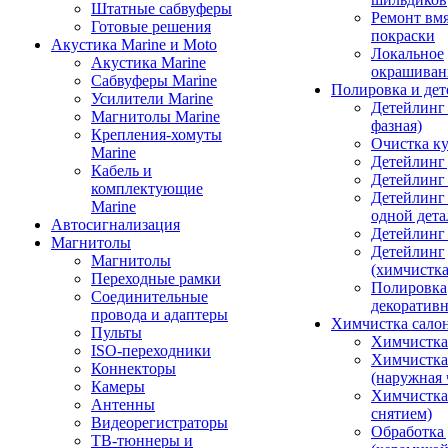
Штатные сабвуферы
Ремонт вмя
Готовые решения
покраски
Акустика Marine и Moto
Локальное
Акустика Marine
окрашиван
Сабвуферы Marine
Полировка и де
Усилители Marine
Детейлинг 
Магнитолы Marine
фазная)
Крепления-хомуты
Очистка ку
Marine
Детейлинг 
Кабель и
Детейлинг
комплектующие
Детейлинг
Marine
одной дета
Автосигнализация
Детейлинг
Магнитолы
Детейлинг
Магнитолы
(химчистк
Переходные рамки
Полировка
Соединительные
декоративн
провода и адаптеры
Химчистка сало
Пульты
Химчистка
ISO-переходники
Химчистка
Коннекторы
(наружная 
Камеры
Химчистка 
Антенны
снятием)
Видеорегистраторы
Обработка
ТВ-тюннеры и