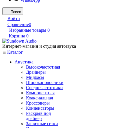
WhatsApp
Поиск
Войти
Сравнение
0
Избранные товары
0
Корзина
0
Интернет-магазин и студия автозвука
Каталог
Акустика
Высокочастотная
Драйверы
Мидбасы
Широкополосники
Среднечастотники
Компонентная
Коаксиальная
Кроссоверы
Конденсаторы
Раскрыв под
драйвер
Защитные сетки