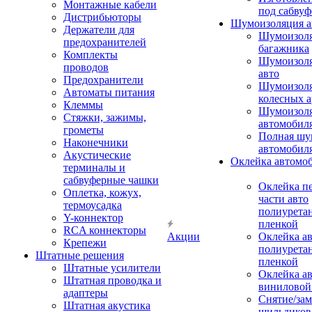
Монтажные кабели
под сабвуф
Дистрибьюторы
Шумоизоляция а
Держатели для
Шумоизол
предохранителей
багажника
Комплекты
Шумоизол
проводов
авто
Предохранители
Шумоизоля
Автоматы питания
колесных а
Клеммы
Шумоизоля
Стяжки, зажимы,
автомобил
грометы
Полная шу
Наконечники
автомобил
Акустические
Оклейка автомо
терминалы и
сабвуферные чашки
Оклейка п
Оплетка, кожух,
части авто
термоусадка
полиурета
Y-коннектор
пленкой
RCA коннекторы
Акции
Оклейка а
Крепежи
полиурета
Штатные решения
пленкой
Штатные усилители
Оклейка а
Штатная проводка и
виниловой
адаптеры
Снятие/зам
Штатная акустика
шильдиков