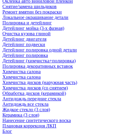
Оклейка авто виниловой пленкой
Снятие/замена шильдиков
Ремонт вмятин без покраски
Локальное окрашивание детали
Полировка и детейлинг
Детейлинг мойка (3-х фазная)
Очистка кузова глиной
Детейлинг двигателя
Детейлинг подвески
Детейлинг полировка одной детали
Детейлинг полировка
Детейлинг (химчистка+полировка)
Полировка декоративных вставок
Химчистка салона
Химчистка салона
Химчистка дисков (наружная часть)
Химчистка дисков (со снятием)
Обработка дисков (керамикой)
Антидождь передние стекла
Антидождь все стекла
Жидкое стекло (3 слоя)
Керамика (3 слоя)
Нанесение синтетического воска
Плановая коррекция ЛКП
Блог