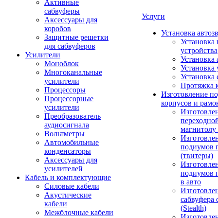
Активные
сабвуферы
Услуги
Аксессуары для
коробов
Установка автоз
Защитные решетки
Установка 
для сабвуферов
устройства
Усилители
Установка 
Моноблок
Установка 
Многоканальные
Установка 
усилители
Протяжка 
Процессоры
Изготовление п
Процессорные
корпусов и рамо
усилители
Изготовле
Преобразователь
переходно
аудиосигнала
магнитолу 
Вольтметры
Изготовле
Автомобильные
подиумов 
конденсаторы
(твитеры)
Аксессуары для
Изготовле
усилителей
подиумов 
Кабель и комплектующие
в авто
Силовые кабели
Изготовлен
Акустические
сабвуфера 
кабели
(Stealth)
Межблочные кабели
Изготовле