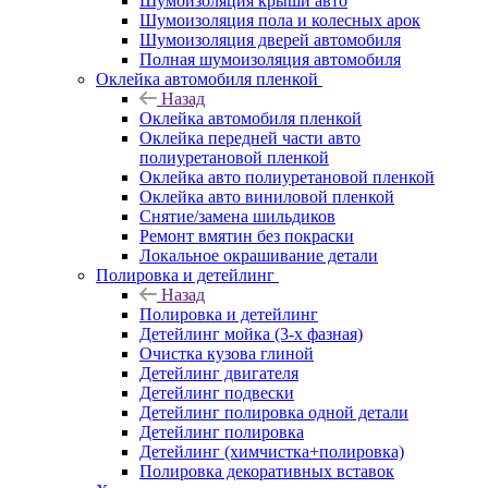
Шумоизоляция крыши авто
Шумоизоляция пола и колесных арок
Шумоизоляция дверей автомобиля
Полная шумоизоляция автомобиля
Оклейка автомобиля пленкой
Назад
Оклейка автомобиля пленкой
Оклейка передней части авто
полиуретановой пленкой
Оклейка авто полиуретановой пленкой
Оклейка авто виниловой пленкой
Снятие/замена шильдиков
Ремонт вмятин без покраски
Локальное окрашивание детали
Полировка и детейлинг
Назад
Полировка и детейлинг
Детейлинг мойка (3-х фазная)
Очистка кузова глиной
Детейлинг двигателя
Детейлинг подвески
Детейлинг полировка одной детали
Детейлинг полировка
Детейлинг (химчистка+полировка)
Полировка декоративных вставок