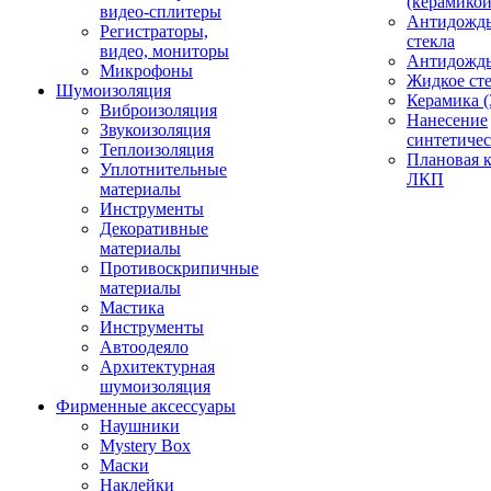
(керамикой
видео-сплитеры
Антидождь
Регистраторы,
стекла
видео, мониторы
Антидождь 
Микрофоны
Жидкое сте
Шумоизоляция
Керамика (
Виброизоляция
Нанесение
Звукоизоляция
синтетичес
Теплоизоляция
Плановая 
Уплотнительные
ЛКП
материалы
Инструменты
Декоративные
материалы
Противоскрипичные
материалы
Мастика
Инструменты
Автоодеяло
Архитектурная
шумоизоляция
Фирменные аксессуары
Наушники
Mystery Box
Маски
Наклейки