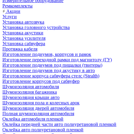
Измерительное оборудование
Ремкомплекты
Акции
Услуги
Установка автозвука
Установка головного устройства
Установка акустики
Установка усилителя
Установка сабвуфера
Протяжка кабеля
Изготовление подиумов, корпусов и рамок
Изготовление переходной рамки под магнитолу (ГУ)
Изготовление подиумов под пищалки (твитеры)
Изготовление подиумов под акустику в авто
Изготовление корпуса сабвуфера стелс (Stealth)
Изготовление корпусов под сабвуфер
Шумоизоляция автомобиля
Шумоизоляция багажника
Шумоизоляция крыши авто
Шумоизоляция пола и колесных арок
Шумоизоляция дверей автомобиля
Полная шумоизоляция автомобиля
Оклейка автомобиля пленкой
Оклейка передней части авто полиуретановой пленкой
Оклейка авто полиуретановой пленкой