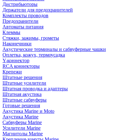
Дистрибьюторы
Держатели для предохранителей
Комплекты проводов
Предохранители
Автоматы питания
Клеммы
Стяжки, зажимы, грометы
Наконечники
Акустические терминалы и сабвуферные чашки
Оплетка, кожух, термоусадка
Y-коннектор
RCA коннекторы
Крепежи
Штатные решения
Штатные усилители
Штатная проводка и адаптеры
Штатная акустика
Штатные сабвуферы
Готовые решения
Акустика Marine и Moto
Акустика Marine
Сабвуферы Marine
Усилители Marine
Магнитолы Marine
Крепления-хомуты Marine