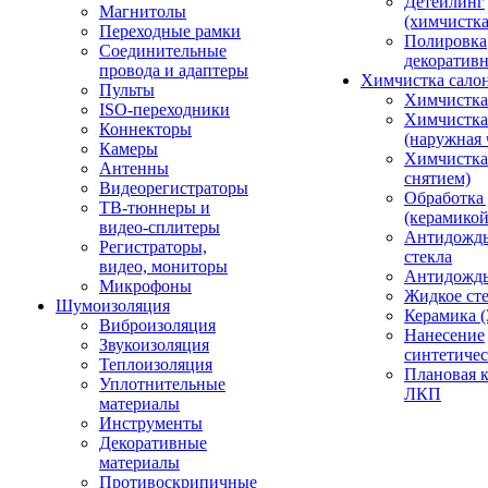
Детейлинг
Магнитолы
(химчистк
Переходные рамки
Полировка
Соединительные
декоративн
провода и адаптеры
Химчистка сало
Пульты
Химчистка
ISO-переходники
Химчистка
Коннекторы
(наружная 
Камеры
Химчистка 
Антенны
снятием)
Видеорегистраторы
Обработка
ТВ-тюннеры и
(керамикой
видео-сплитеры
Антидождь
Регистраторы,
стекла
видео, мониторы
Антидождь 
Микрофоны
Жидкое сте
Шумоизоляция
Керамика (
Виброизоляция
Нанесение
Звукоизоляция
синтетичес
Теплоизоляция
Плановая 
Уплотнительные
ЛКП
материалы
Инструменты
Декоративные
материалы
Противоскрипичные