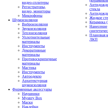
(керамикой
видео-сплитеры
Антидождь
Регистраторы,
стекла
видео, мониторы
Антидождь 
Микрофоны
Жидкое сте
Шумоизоляция
Керамика (
Виброизоляция
Нанесение
Звукоизоляция
синтетичес
Теплоизоляция
Плановая 
Уплотнительные
ЛКП
материалы
Инструменты
Декоративные
материалы
Противоскрипичные
материалы
Мастика
Инструменты
Автоодеяло
Архитектурная
шумоизоляция
Фирменные аксессуары
Наушники
Mystery Box
Маски
Наклейки