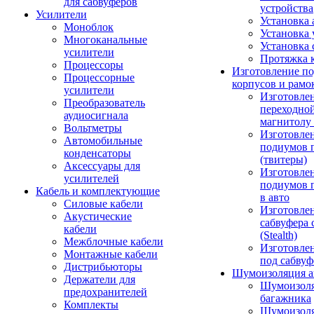
для сабвуферов
устройства
Усилители
Установка 
Моноблок
Установка 
Многоканальные
Установка 
усилители
Протяжка 
Процессоры
Изготовление п
Процессорные
корпусов и рамо
усилители
Изготовле
Преобразователь
переходно
аудиосигнала
магнитолу 
Вольтметры
Изготовле
Автомобильные
подиумов 
конденсаторы
(твитеры)
Аксессуары для
Изготовле
усилителей
подиумов 
Кабель и комплектующие
в авто
Силовые кабели
Изготовлен
Акустические
сабвуфера 
кабели
(Stealth)
Межблочные кабели
Изготовле
Монтажные кабели
под сабвуф
Дистрибьюторы
Шумоизоляция а
Держатели для
Шумоизол
предохранителей
багажника
Комплекты
Шумоизол