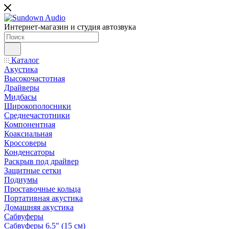
Интернет-магазин и студия автозвука
Каталог
Акустика
Высокочастотная
Драйверы
Мидбасы
Широкополосники
Среднечастотники
Компонентная
Коаксиальная
Кроссоверы
Конденсаторы
Раскрыв под драйвер
Защитные сетки
Подиумы
Проставочные кольца
Портативная акустика
Домашняя акустика
Сабвуферы
Сабвуферы 6.5" (15 см)