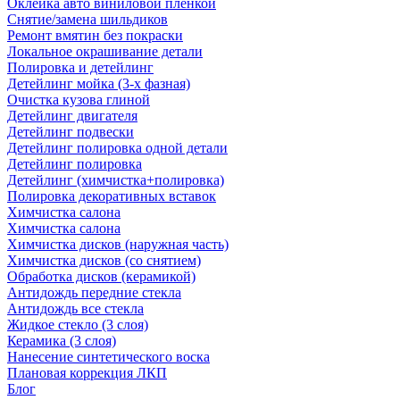
Оклейка авто виниловой пленкой
Снятие/замена шильдиков
Ремонт вмятин без покраски
Локальное окрашивание детали
Полировка и детейлинг
Детейлинг мойка (3-х фазная)
Очистка кузова глиной
Детейлинг двигателя
Детейлинг подвески
Детейлинг полировка одной детали
Детейлинг полировка
Детейлинг (химчистка+полировка)
Полировка декоративных вставок
Химчистка салона
Химчистка салона
Химчистка дисков (наружная часть)
Химчистка дисков (со снятием)
Обработка дисков (керамикой)
Антидождь передние стекла
Антидождь все стекла
Жидкое стекло (3 слоя)
Керамика (3 слоя)
Нанесение синтетического воска
Плановая коррекция ЛКП
Блог