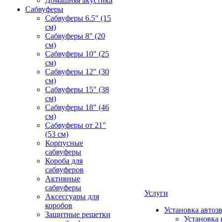
Домашняя акустика
Сабвуферы
Сабвуферы 6.5" (15
см)
Сабвуферы 8" (20
см)
Сабвуферы 10" (25
см)
Сабвуферы 12" (30
см)
Сабвуферы 15" (38
см)
Сабвуферы 18" (46
см)
Сабвуферы от 21"
(53 см)
Корпусные
сабвуферы
Короба для
сабвуферов
Активные
сабвуферы
Услуги
Аксессуары для
коробов
Установка автоз
Защитные решетки
Установка 