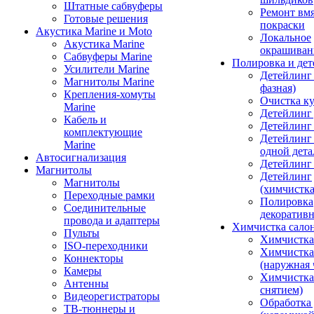
Штатные сабвуферы
Ремонт вмя
Готовые решения
покраски
Акустика Marine и Moto
Локальное
Акустика Marine
окрашиван
Сабвуферы Marine
Полировка и де
Усилители Marine
Детейлинг 
Магнитолы Marine
фазная)
Крепления-хомуты
Очистка ку
Marine
Детейлинг 
Кабель и
Детейлинг
комплектующие
Детейлинг
Marine
одной дета
Автосигнализация
Детейлинг
Магнитолы
Детейлинг
Магнитолы
(химчистк
Переходные рамки
Полировка
Соединительные
декоративн
провода и адаптеры
Химчистка сало
Пульты
Химчистка
ISO-переходники
Химчистка
Коннекторы
(наружная 
Камеры
Химчистка 
Антенны
снятием)
Видеорегистраторы
Обработка
ТВ-тюннеры и