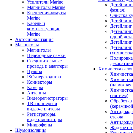
Усилители Marine
Детейлинг 
Магнитолы Marine
фазная)
Крепления-хомуты
Очистка ку
Marine
Детейлинг 
Кабель и
Детейлинг
комплектующие
Детейлинг
Marine
одной дета
Автосигнализация
Детейлинг
Магнитолы
Детейлинг
Магнитолы
(химчистк
Переходные рамки
Полировка
Соединительные
декоративн
провода и адаптеры
Химчистка сало
Пульты
Химчистка
ISO-переходники
Химчистка
Коннекторы
(наружная 
Камеры
Химчистка 
Антенны
снятием)
Видеорегистраторы
Обработка
ТВ-тюннеры и
(керамикой
видео-сплитеры
Антидождь
Регистраторы,
стекла
видео, мониторы
Антидождь 
Микрофоны
Жидкое сте
Шумоизоляция
Керамика (