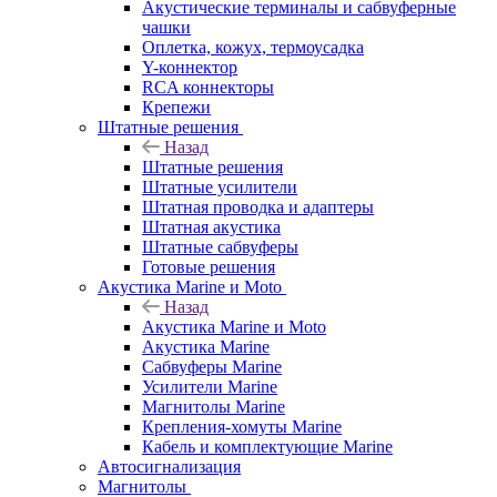
Акустические терминалы и сабвуферные
чашки
Оплетка, кожух, термоусадка
Y-коннектор
RCA коннекторы
Крепежи
Штатные решения
Назад
Штатные решения
Штатные усилители
Штатная проводка и адаптеры
Штатная акустика
Штатные сабвуферы
Готовые решения
Акустика Marine и Moto
Назад
Акустика Marine и Moto
Акустика Marine
Сабвуферы Marine
Усилители Marine
Магнитолы Marine
Крепления-хомуты Marine
Кабель и комплектующие Marine
Автосигнализация
Магнитолы