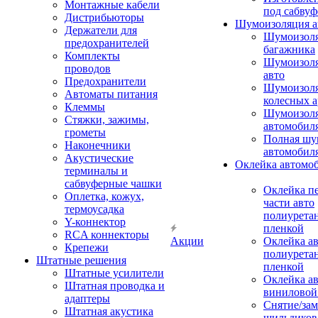
Монтажные кабели
под сабвуф
Дистрибьюторы
Шумоизоляция а
Держатели для
Шумоизол
предохранителей
багажника
Комплекты
Шумоизол
проводов
авто
Предохранители
Шумоизоля
Автоматы питания
колесных а
Клеммы
Шумоизоля
Стяжки, зажимы,
автомобил
грометы
Полная шу
Наконечники
автомобил
Акустические
Оклейка автомо
терминалы и
сабвуферные чашки
Оклейка п
Оплетка, кожух,
части авто
термоусадка
полиурета
Y-коннектор
пленкой
RCA коннекторы
Акции
Оклейка а
Крепежи
полиурета
Штатные решения
пленкой
Штатные усилители
Оклейка а
Штатная проводка и
виниловой
адаптеры
Снятие/зам
Штатная акустика
шильдиков