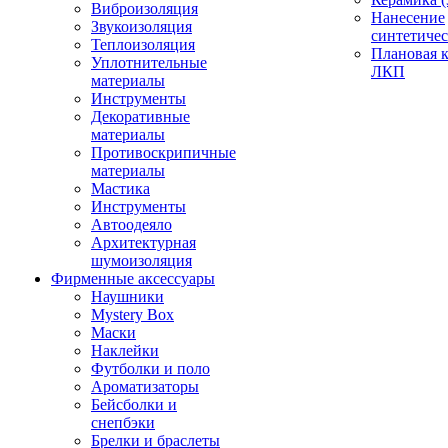
Виброизоляция
Нанесение
Звукоизоляция
синтетичес
Теплоизоляция
Плановая 
Уплотнительные
ЛКП
материалы
Инструменты
Декоративные
материалы
Противоскрипичные
материалы
Мастика
Инструменты
Автоодеяло
Архитектурная
шумоизоляция
Фирменные аксессуары
Наушники
Mystery Box
Маски
Наклейки
Футболки и поло
Ароматизаторы
Бейсболки и
снепбэки
Брелки и браслеты