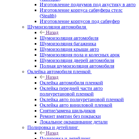
Изготовление подиумов под акустику в авто
Изготовление корпуса сабвуфера стелс
(Stealth)
Изготовление корпусов под сабвуфер
Шумоизоляция автомобиля
Назад
Шумоизоляция автомобиля
Шумоизоляция багажника
Шумоизоляция крыши авто
Шумоизоляция пола и колесных арок
Шумоизоляция дверей автомобиля
Полная шумоизоляция автомобиля
Оклейка автомобиля пленкой
Назад
Оклейка автомобиля пленкой
Оклейка передней части авто
полиуретановой пленкой
Оклейка авто полиуретановой пленкой
Оклейка авто виниловой пленкой
Снятие/замена шильдиков
Ремонт вмятин без покраски
Локальное окрашивание детали
Полировка и детейлинг
Назад
Полировка и детейлинг