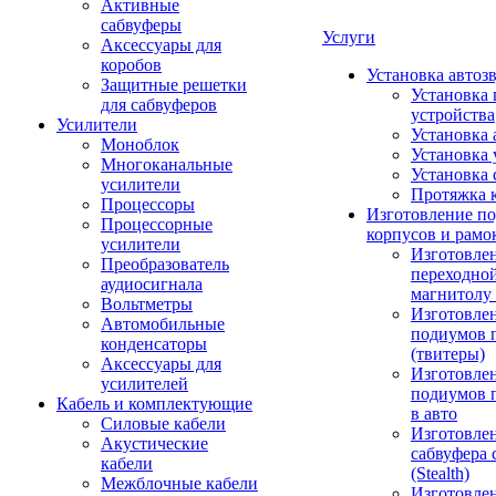
Активные
сабвуферы
Услуги
Аксессуары для
коробов
Установка автоз
Защитные решетки
Установка 
для сабвуферов
устройства
Усилители
Установка 
Моноблок
Установка 
Многоканальные
Установка 
усилители
Протяжка 
Процессоры
Изготовление п
Процессорные
корпусов и рамо
усилители
Изготовле
Преобразователь
переходно
аудиосигнала
магнитолу 
Вольтметры
Изготовле
Автомобильные
подиумов 
конденсаторы
(твитеры)
Аксессуары для
Изготовле
усилителей
подиумов 
Кабель и комплектующие
в авто
Силовые кабели
Изготовлен
Акустические
сабвуфера 
кабели
(Stealth)
Межблочные кабели
Изготовле