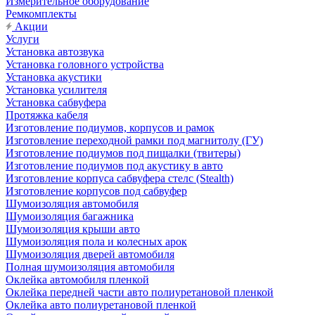
Измерительное оборудование
Ремкомплекты
Акции
Услуги
Установка автозвука
Установка головного устройства
Установка акустики
Установка усилителя
Установка сабвуфера
Протяжка кабеля
Изготовление подиумов, корпусов и рамок
Изготовление переходной рамки под магнитолу (ГУ)
Изготовление подиумов под пищалки (твитеры)
Изготовление подиумов под акустику в авто
Изготовление корпуса сабвуфера стелс (Stealth)
Изготовление корпусов под сабвуфер
Шумоизоляция автомобиля
Шумоизоляция багажника
Шумоизоляция крыши авто
Шумоизоляция пола и колесных арок
Шумоизоляция дверей автомобиля
Полная шумоизоляция автомобиля
Оклейка автомобиля пленкой
Оклейка передней части авто полиуретановой пленкой
Оклейка авто полиуретановой пленкой