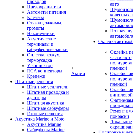
проводов
авто
Предохранители
Шумоизоля
Автоматы питания
колесных а
Клеммы
Шумоизоля
Стяжки, зажимы,
автомобил
грометы
Полная шу
Наконечники
автомобил
Акустические
Оклейка автомо
терминалы и
сабвуферные чашки
Оклейка п
Оплетка, кожух,
части авто
термоусадка
полиурета
Y-коннектор
пленкой
RCA коннекторы
Акции
Оклейка а
Крепежи
полиурета
Штатные решения
пленкой
Штатные усилители
Оклейка а
Штатная проводка и
виниловой
адаптеры
Снятие/зам
Штатная акустика
шильдиков
Штатные сабвуферы
Ремонт вмя
Готовые решения
покраски
Акустика Marine и Moto
Локальное
Акустика Marine
окрашиван
Сабвуферы Marine
Полировка и де