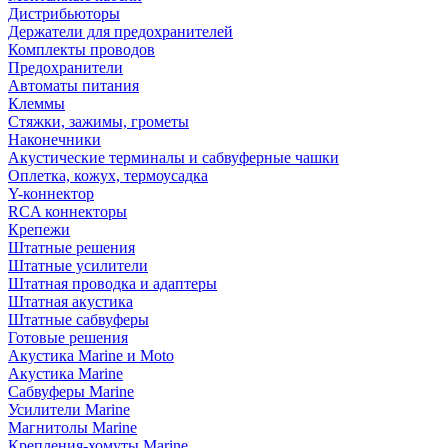
Дистрибьюторы
Держатели для предохранителей
Комплекты проводов
Предохранители
Автоматы питания
Клеммы
Стяжки, зажимы, грометы
Наконечники
Акустические терминалы и сабвуферные чашки
Оплетка, кожух, термоусадка
Y-коннектор
RCA коннекторы
Крепежи
Штатные решения
Штатные усилители
Штатная проводка и адаптеры
Штатная акустика
Штатные сабвуферы
Готовые решения
Акустика Marine и Moto
Акустика Marine
Сабвуферы Marine
Усилители Marine
Магнитолы Marine
Крепления-хомуты Marine