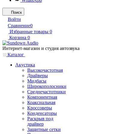
WhatsApp
Поиск
Войти
Сравнение
0
Избранные товары
0
Корзина
0
Интернет-магазин и студия автозвука
Каталог
Акустика
Высокочастотная
Драйверы
Мидбасы
Широкополосники
Среднечастотники
Компонентная
Коаксиальная
Кроссоверы
Конденсаторы
Раскрыв под
драйвер
Защитные сетки