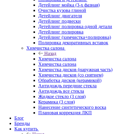
Детейлинг мойка (3-х фазная)
Очистка кузова глиной
Детейлинг двигателя
Детейлинг подвески
Детейлинг полировка одной детали
Детейлинг полировка
Детейлинг (химчистка+полировка)
Полировка декоративных вставок
Химчистка салона
Назад
Химчистка салона
Химчистка салона
Химчистка дисков (наружная часть)
Химчистка дисков (со снятием)
Обработка дисков (керамикой)
Антидождь передние стекла
Антидождь все стекла
Жидкое стекло (3 слоя)
Керамика (3 слоя)
Нанесение синтетического воска
Плановая коррекция ЛКП
Блог
Бренды
Как купить