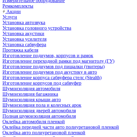
Измерительное оборудование
Ремкомплекты
Акции
Услуги
Установка автозвука
Установка головного устройства
Установка акустики
Установка усилителя
Установка сабвуфера
Протяжка кабеля
Изготовление подиумов, корпусов и рамок
Изготовление переходной рамки под магнитолу (ГУ)
Изготовление подиумов под пищалки (твитеры)
Изготовление подиумов под акустику в авто
Изготовление корпуса сабвуфера стелс (Stealth)
Изготовление корпусов под сабвуфер
Шумоизоляция автомобиля
Шумоизоляция багажника
Шумоизоляция крыши авто
Шумоизоляция пола и колесных арок
Шумоизоляция дверей автомобиля
Полная шумоизоляция автомобиля
Оклейка автомобиля пленкой
Оклейка передней части авто полиуретановой пленкой
Оклейка авто полиуретановой пленкой