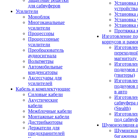
Защитные решетки
Установка 
для сабвуферов
устройства
Усилители
Установка 
Моноблок
Установка 
Многоканальные
Установка 
усилители
Протяжка 
Процессоры
Изготовление п
Процессорные
корпусов и рамо
усилители
Изготовле
Преобразователь
переходно
аудиосигнала
магнитолу 
Вольтметры
Изготовле
Автомобильные
подиумов 
конденсаторы
(твитеры)
Аксессуары для
Изготовле
усилителей
подиумов 
Кабель и комплектующие
в авто
Силовые кабели
Изготовлен
Акустические
сабвуфера 
кабели
(Stealth)
Межблочные кабели
Изготовле
Монтажные кабели
под сабвуф
Дистрибьюторы
Шумоизоляция а
Держатели для
Шумоизол
предохранителей
багажника