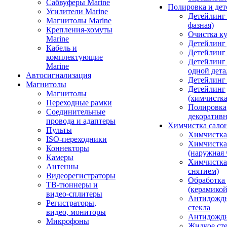
Сабвуферы Marine
Полировка и де
Усилители Marine
Детейлинг 
Магнитолы Marine
фазная)
Крепления-хомуты
Очистка ку
Marine
Детейлинг 
Кабель и
Детейлинг
комплектующие
Детейлинг
Marine
одной дета
Автосигнализация
Детейлинг
Магнитолы
Детейлинг
Магнитолы
(химчистк
Переходные рамки
Полировка
Соединительные
декоративн
провода и адаптеры
Химчистка сало
Пульты
Химчистка
ISO-переходники
Химчистка
Коннекторы
(наружная 
Камеры
Химчистка 
Антенны
снятием)
Видеорегистраторы
Обработка
ТВ-тюннеры и
(керамикой
видео-сплитеры
Антидождь
Регистраторы,
стекла
видео, мониторы
Антидождь 
Микрофоны
Жидкое сте