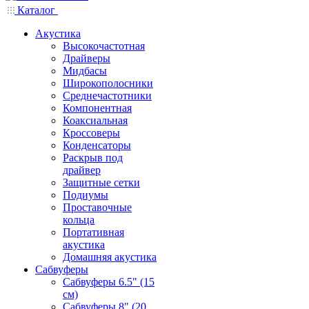
Каталог
Акустика
Высокочастотная
Драйверы
Мидбасы
Широкополосники
Среднечастотники
Компонентная
Коаксиальная
Кроссоверы
Конденсаторы
Раскрыв под
драйвер
Защитные сетки
Подиумы
Проставочные
кольца
Портативная
акустика
Домашняя акустика
Сабвуферы
Сабвуферы 6.5" (15
см)
Сабвуферы 8" (20