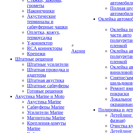
Стяжки, зажимы,
автомобил
грометы
Полная шу
Наконечники
автомобил
Акустические
Оклейка автомо
терминалы и
сабвуферные чашки
Оклейка п
Оплетка, кожух,
части авто
термоусадка
полиурета
Y-коннектор
пленкой
RCA коннекторы
Акции
Оклейка а
Крепежи
полиурета
Штатные решения
пленкой
Штатные усилители
Оклейка а
Штатная проводка и
виниловой
адаптеры
Снятие/зам
Штатная акустика
шильдиков
Штатные сабвуферы
Ремонт вмя
Готовые решения
покраски
Акустика Marine и Moto
Локальное
Акустика Marine
окрашиван
Сабвуферы Marine
Полировка и де
Усилители Marine
Детейлинг 
Магнитолы Marine
фазная)
Крепления-хомуты
Очистка ку
Marine
Детейлинг 