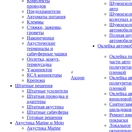
Комплекты
Шумоизол
проводов
авто
Предохранители
Шумоизоля
Автоматы питания
колесных а
Клеммы
Шумоизоля
Стяжки, зажимы,
автомобил
грометы
Полная шу
Наконечники
автомобил
Акустические
Оклейка автомо
терминалы и
сабвуферные чашки
Оклейка п
Оплетка, кожух,
части авто
термоусадка
полиурета
Y-коннектор
пленкой
RCA коннекторы
Акции
Оклейка а
Крепежи
полиурета
Штатные решения
пленкой
Штатные усилители
Оклейка а
Штатная проводка и
виниловой
адаптеры
Снятие/зам
Штатная акустика
шильдиков
Штатные сабвуферы
Ремонт вмя
Готовые решения
покраски
Акустика Marine и Moto
Локальное
Акустика Marine
окрашиван