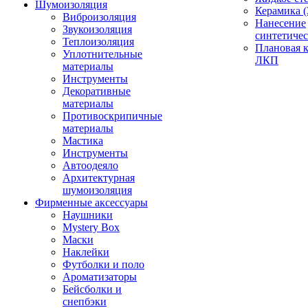
Шумоизоляция
Керамика (
Виброизоляция
Нанесение
Звукоизоляция
синтетичес
Теплоизоляция
Плановая 
Уплотнительные
ЛКП
материалы
Инструменты
Декоративные
материалы
Противоскрипичные
материалы
Мастика
Инструменты
Автоодеяло
Архитектурная
шумоизоляция
Фирменные аксессуары
Наушники
Mystery Box
Маски
Наклейки
Футболки и поло
Ароматизаторы
Бейсболки и
снепбэки