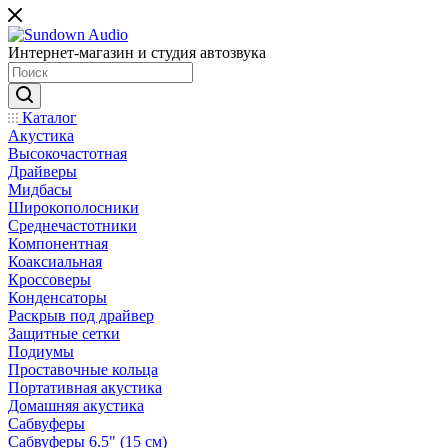
Интернет-магазин и студия автозвука
Каталог
Акустика
Высокочастотная
Драйверы
Мидбасы
Широкополосники
Среднечастотники
Компонентная
Коаксиальная
Кроссоверы
Конденсаторы
Раскрыв под драйвер
Защитные сетки
Подиумы
Проставочные кольца
Портативная акустика
Домашняя акустика
Сабвуферы
Сабвуферы 6.5" (15 см)