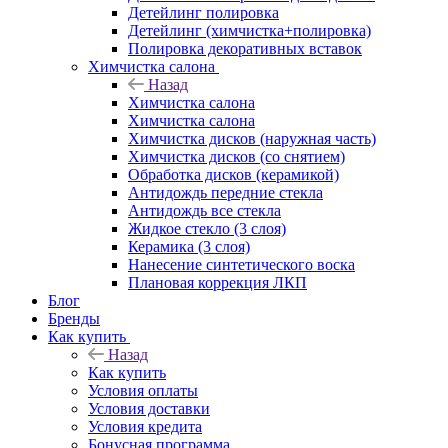
Детейлинг полировка
Детейлинг (химчистка+полировка)
Полировка декоративных вставок
Химчистка салона
Назад
Химчистка салона
Химчистка салона
Химчистка дисков (наружная часть)
Химчистка дисков (со снятием)
Обработка дисков (керамикой)
Антидождь передние стекла
Антидождь все стекла
Жидкое стекло (3 слоя)
Керамика (3 слоя)
Нанесение синтетического воска
Плановая коррекция ЛКП
Блог
Бренды
Как купить
Назад
Как купить
Условия оплаты
Условия доставки
Условия кредита
Бонусная программа