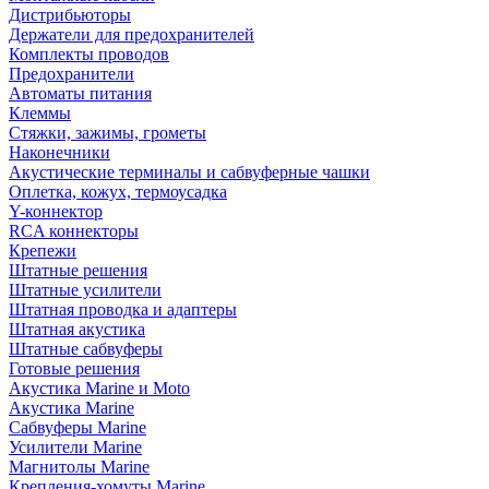
Дистрибьюторы
Держатели для предохранителей
Комплекты проводов
Предохранители
Автоматы питания
Клеммы
Стяжки, зажимы, грометы
Наконечники
Акустические терминалы и сабвуферные чашки
Оплетка, кожух, термоусадка
Y-коннектор
RCA коннекторы
Крепежи
Штатные решения
Штатные усилители
Штатная проводка и адаптеры
Штатная акустика
Штатные сабвуферы
Готовые решения
Акустика Marine и Moto
Акустика Marine
Сабвуферы Marine
Усилители Marine
Магнитолы Marine
Крепления-хомуты Marine