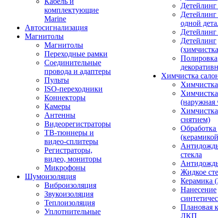
Кабель и
Детейлинг
комплектующие
Детейлинг
Marine
одной дета
Автосигнализация
Детейлинг
Магнитолы
Детейлинг
Магнитолы
(химчистк
Переходные рамки
Полировка
Соединительные
декоративн
провода и адаптеры
Химчистка сало
Пульты
Химчистка
ISO-переходники
Химчистка
Коннекторы
(наружная 
Камеры
Химчистка 
Антенны
снятием)
Видеорегистраторы
Обработка
ТВ-тюннеры и
(керамикой
видео-сплитеры
Антидождь
Регистраторы,
стекла
видео, мониторы
Антидождь 
Микрофоны
Жидкое сте
Шумоизоляция
Керамика (
Виброизоляция
Нанесение
Звукоизоляция
синтетичес
Теплоизоляция
Плановая 
Уплотнительные
ЛКП