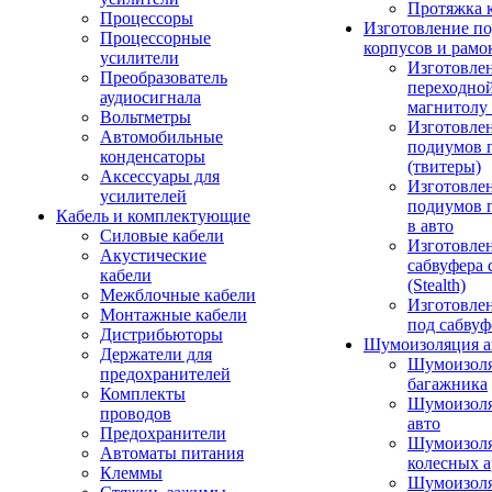
Протяжка 
Процессоры
Изготовление п
Процессорные
корпусов и рамо
усилители
Изготовле
Преобразователь
переходно
аудиосигнала
магнитолу 
Вольтметры
Изготовле
Автомобильные
подиумов 
конденсаторы
(твитеры)
Аксессуары для
Изготовле
усилителей
подиумов 
Кабель и комплектующие
в авто
Силовые кабели
Изготовлен
Акустические
сабвуфера 
кабели
(Stealth)
Межблочные кабели
Изготовле
Монтажные кабели
под сабвуф
Дистрибьюторы
Шумоизоляция а
Держатели для
Шумоизол
предохранителей
багажника
Комплекты
Шумоизол
проводов
авто
Предохранители
Шумоизоля
Автоматы питания
колесных а
Клеммы
Шумоизоля