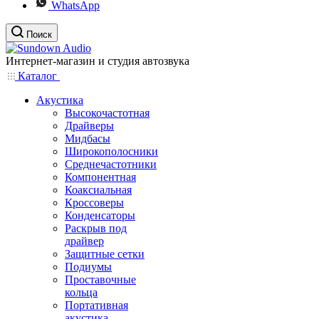
WhatsApp
Поиск
Интернет-магазин и студия автозвука
Каталог
Акустика
Высокочастотная
Драйверы
Мидбасы
Широкополосники
Среднечастотники
Компонентная
Коаксиальная
Кроссоверы
Конденсаторы
Раскрыв под
драйвер
Защитные сетки
Подиумы
Проставочные
кольца
Портативная
акустика