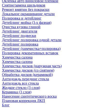
Оклейка авто виниловой пленкой
Снятие/замена шильдиков
Ремонт вмятин без покраски
Локальное окрашивание детали
Полировка и детейлинг
Детейлинг мойка (3-х фазная)
Очистка кузова глиной
Детейлинг двигателя
Детейлинг подвески
Детейлинг полировка одной детали
Детейлинг полировка
Детейлинг (химчистка+полировка)
Полировка декоративных вставок
Химчистка салона
Химчистка салона
Химчистка дисков (наружная часть)
Химчистка дисков (со снятием)
Обработка дисков (керамикой)
Антидождь передние стекла
Антидождь все стекла
Жидкое стекло (3 слоя)
Керамика (3 слоя)
Нанесение синтетического воска
Плановая коррекция ЛКП
Блог