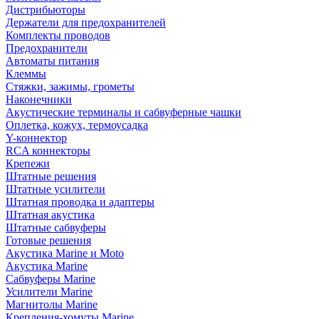
Дистрибьюторы
Держатели для предохранителей
Комплекты проводов
Предохранители
Автоматы питания
Клеммы
Стяжки, зажимы, грометы
Наконечники
Акустические терминалы и сабвуферные чашки
Оплетка, кожух, термоусадка
Y-коннектор
RCA коннекторы
Крепежи
Штатные решения
Штатные усилители
Штатная проводка и адаптеры
Штатная акустика
Штатные сабвуферы
Готовые решения
Акустика Marine и Moto
Акустика Marine
Сабвуферы Marine
Усилители Marine
Магнитолы Marine
Крепления-хомуты Marine