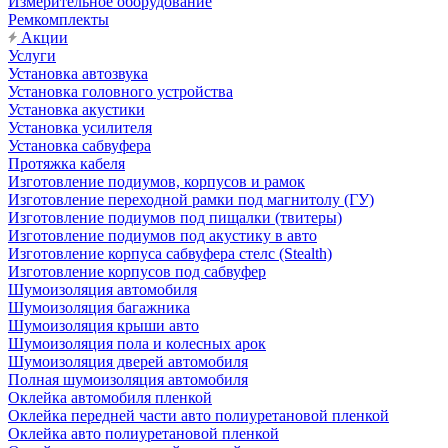
Измерительное оборудование
Ремкомплекты
Акции
Услуги
Установка автозвука
Установка головного устройства
Установка акустики
Установка усилителя
Установка сабвуфера
Протяжка кабеля
Изготовление подиумов, корпусов и рамок
Изготовление переходной рамки под магнитолу (ГУ)
Изготовление подиумов под пищалки (твитеры)
Изготовление подиумов под акустику в авто
Изготовление корпуса сабвуфера стелс (Stealth)
Изготовление корпусов под сабвуфер
Шумоизоляция автомобиля
Шумоизоляция багажника
Шумоизоляция крыши авто
Шумоизоляция пола и колесных арок
Шумоизоляция дверей автомобиля
Полная шумоизоляция автомобиля
Оклейка автомобиля пленкой
Оклейка передней части авто полиуретановой пленкой
Оклейка авто полиуретановой пленкой