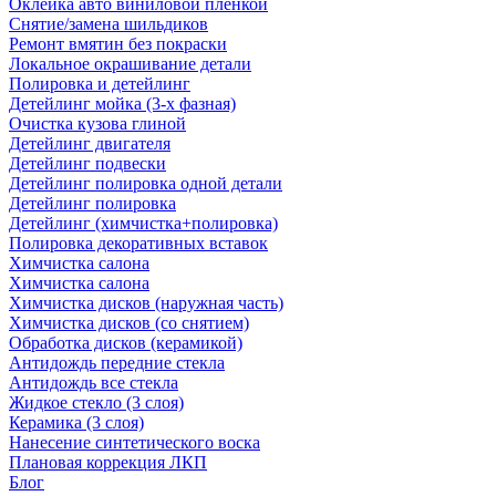
Оклейка авто виниловой пленкой
Снятие/замена шильдиков
Ремонт вмятин без покраски
Локальное окрашивание детали
Полировка и детейлинг
Детейлинг мойка (3-х фазная)
Очистка кузова глиной
Детейлинг двигателя
Детейлинг подвески
Детейлинг полировка одной детали
Детейлинг полировка
Детейлинг (химчистка+полировка)
Полировка декоративных вставок
Химчистка салона
Химчистка салона
Химчистка дисков (наружная часть)
Химчистка дисков (со снятием)
Обработка дисков (керамикой)
Антидождь передние стекла
Антидождь все стекла
Жидкое стекло (3 слоя)
Керамика (3 слоя)
Нанесение синтетического воска
Плановая коррекция ЛКП
Блог