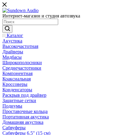
Интернет-магазин и студия автозвука
Каталог
Акустика
Высокочастотная
Драйверы
Мидбасы
Широкополосники
Среднечастотники
Компонентная
Коаксиальная
Кроссоверы
Конденсаторы
Раскрыв под драйвер
Защитные сетки
Подиумы
Проставочные кольца
Портативная акустика
Домашняя акустика
Сабвуферы
Сабвуферы 6.5" (15 см)