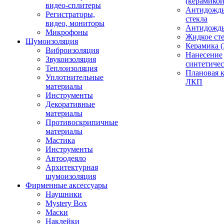
(керамикой
видео-сплитеры
Антидождь
Регистраторы,
стекла
видео, мониторы
Антидождь 
Микрофоны
Жидкое сте
Шумоизоляция
Керамика (
Виброизоляция
Нанесение
Звукоизоляция
синтетичес
Теплоизоляция
Плановая 
Уплотнительные
ЛКП
материалы
Инструменты
Декоративные
материалы
Противоскрипичные
материалы
Мастика
Инструменты
Автоодеяло
Архитектурная
шумоизоляция
Фирменные аксессуары
Наушники
Mystery Box
Маски
Наклейки