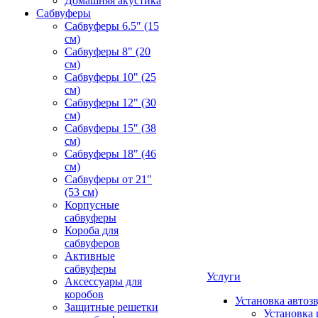
Домашняя акустика
Сабвуферы
Сабвуферы 6.5" (15
см)
Сабвуферы 8" (20
см)
Сабвуферы 10" (25
см)
Сабвуферы 12" (30
см)
Сабвуферы 15" (38
см)
Сабвуферы 18" (46
см)
Сабвуферы от 21"
(53 см)
Корпусные
сабвуферы
Короба для
сабвуферов
Активные
сабвуферы
Услуги
Аксессуары для
коробов
Установка автоз
Защитные решетки
Установка 