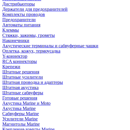
Дистрибьюторы
Держатели для предохранителей
Комплекты проводов
Предохранители
Автоматы питания
Клеммы
Стяжки, зажимы, грометы
Наконечники
Акустические терминалы и сабвуферные чашки
Оплетка, кожух, термоусадка
Y-коннектор
RCA коннекторы
Крепежи
Штатные решения
Штатные усилители
Штатная проводка и адаптеры
Штатная акустика
Штатные сабвуферы
Готовые решения
Акустика Marine и Moto
Акустика Marine
Сабвуферы Marine
Усилители Marine
Магнитолы Marine
Крепления-хомуты Marine