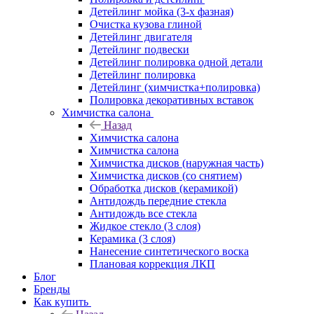
Детейлинг мойка (3-х фазная)
Очистка кузова глиной
Детейлинг двигателя
Детейлинг подвески
Детейлинг полировка одной детали
Детейлинг полировка
Детейлинг (химчистка+полировка)
Полировка декоративных вставок
Химчистка салона
Назад
Химчистка салона
Химчистка салона
Химчистка дисков (наружная часть)
Химчистка дисков (со снятием)
Обработка дисков (керамикой)
Антидождь передние стекла
Антидождь все стекла
Жидкое стекло (3 слоя)
Керамика (3 слоя)
Нанесение синтетического воска
Плановая коррекция ЛКП
Блог
Бренды
Как купить