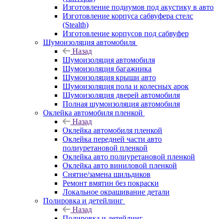
Изготовление подиумов под акустику в авто
Изготовление корпуса сабвуфера стелс
(Stealth)
Изготовление корпусов под сабвуфер
Шумоизоляция автомобиля
Назад
Шумоизоляция автомобиля
Шумоизоляция багажника
Шумоизоляция крыши авто
Шумоизоляция пола и колесных арок
Шумоизоляция дверей автомобиля
Полная шумоизоляция автомобиля
Оклейка автомобиля пленкой
Назад
Оклейка автомобиля пленкой
Оклейка передней части авто
полиуретановой пленкой
Оклейка авто полиуретановой пленкой
Оклейка авто виниловой пленкой
Снятие/замена шильдиков
Ремонт вмятин без покраски
Локальное окрашивание детали
Полировка и детейлинг
Назад
Полировка и детейлинг