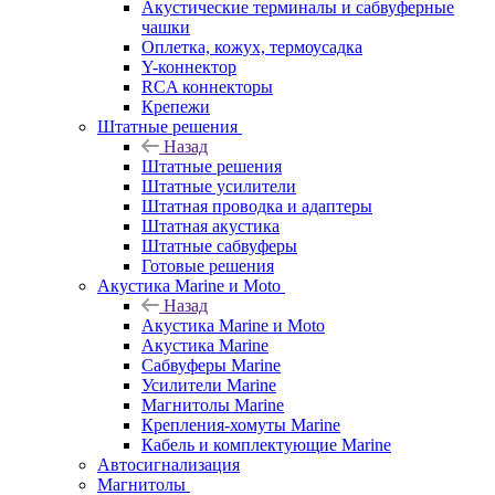
Акустические терминалы и сабвуферные
чашки
Оплетка, кожух, термоусадка
Y-коннектор
RCA коннекторы
Крепежи
Штатные решения
Назад
Штатные решения
Штатные усилители
Штатная проводка и адаптеры
Штатная акустика
Штатные сабвуферы
Готовые решения
Акустика Marine и Moto
Назад
Акустика Marine и Moto
Акустика Marine
Сабвуферы Marine
Усилители Marine
Магнитолы Marine
Крепления-хомуты Marine
Кабель и комплектующие Marine
Автосигнализация
Магнитолы