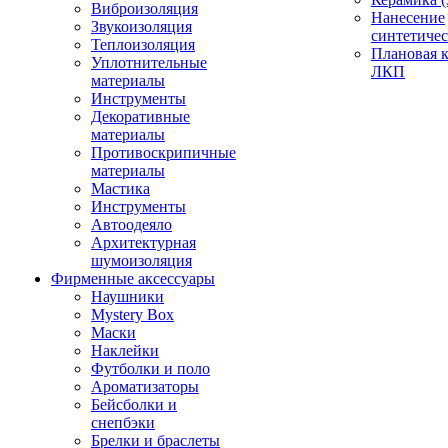
Виброизоляция
Нанесение
Звукоизоляция
синтетичес
Теплоизоляция
Плановая 
Уплотнительные
ЛКП
материалы
Инструменты
Декоративные
материалы
Противоскрипичные
материалы
Мастика
Инструменты
Автоодеяло
Архитектурная
шумоизоляция
Фирменные аксессуары
Наушники
Mystery Box
Маски
Наклейки
Футболки и поло
Ароматизаторы
Бейсболки и
снепбэки
Брелки и браслеты