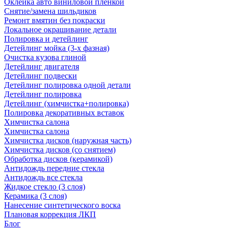
Оклейка авто виниловой пленкой
Снятие/замена шильдиков
Ремонт вмятин без покраски
Локальное окрашивание детали
Полировка и детейлинг
Детейлинг мойка (3-х фазная)
Очистка кузова глиной
Детейлинг двигателя
Детейлинг подвески
Детейлинг полировка одной детали
Детейлинг полировка
Детейлинг (химчистка+полировка)
Полировка декоративных вставок
Химчистка салона
Химчистка салона
Химчистка дисков (наружная часть)
Химчистка дисков (со снятием)
Обработка дисков (керамикой)
Антидождь передние стекла
Антидождь все стекла
Жидкое стекло (3 слоя)
Керамика (3 слоя)
Нанесение синтетического воска
Плановая коррекция ЛКП
Блог