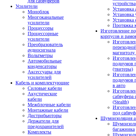
для сабвуферов
устройства
Усилители
Установка 
Моноблок
Установка 
Многоканальные
Установка 
усилители
Протяжка 
Процессоры
Изготовление п
Процессорные
корпусов и рамо
усилители
Изготовле
Преобразователь
переходно
аудиосигнала
магнитолу 
Вольтметры
Изготовле
Автомобильные
подиумов 
конденсаторы
(твитеры)
Аксессуары для
Изготовле
усилителей
подиумов 
Кабель и комплектующие
в авто
Силовые кабели
Изготовлен
Акустические
сабвуфера 
кабели
(Stealth)
Межблочные кабели
Изготовле
Монтажные кабели
под сабвуф
Дистрибьюторы
Шумоизоляция а
Держатели для
Шумоизол
предохранителей
багажника
Комплекты
Шумоизол