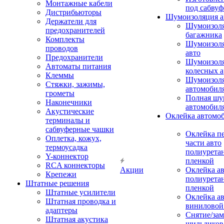
Монтажные кабели
под сабвуф
Дистрибьюторы
Шумоизоляция а
Держатели для
Шумоизол
предохранителей
багажника
Комплекты
Шумоизол
проводов
авто
Предохранители
Шумоизоля
Автоматы питания
колесных а
Клеммы
Шумоизоля
Стяжки, зажимы,
автомобил
грометы
Полная шу
Наконечники
автомобил
Акустические
Оклейка автомо
терминалы и
сабвуферные чашки
Оклейка п
Оплетка, кожух,
части авто
термоусадка
полиурета
Y-коннектор
пленкой
RCA коннекторы
Акции
Оклейка а
Крепежи
полиурета
Штатные решения
пленкой
Штатные усилители
Оклейка а
Штатная проводка и
виниловой
адаптеры
Снятие/зам
Штатная акустика
шильдиков