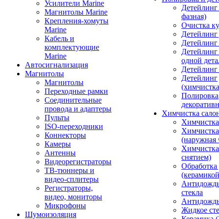
Усилители Marine
Детейлинг 
Магнитолы Marine
фазная)
Крепления-хомуты
Очистка ку
Marine
Детейлинг 
Кабель и
Детейлинг
комплектующие
Детейлинг
Marine
одной дета
Автосигнализация
Детейлинг
Магнитолы
Детейлинг
Магнитолы
(химчистк
Переходные рамки
Полировка
Соединительные
декоративн
провода и адаптеры
Химчистка сало
Пульты
Химчистка
ISO-переходники
Химчистка
Коннекторы
(наружная 
Камеры
Химчистка 
Антенны
снятием)
Видеорегистраторы
Обработка
ТВ-тюннеры и
(керамикой
видео-сплитеры
Антидождь
Регистраторы,
стекла
видео, мониторы
Антидождь 
Микрофоны
Жидкое сте
Шумоизоляция
Керамика (