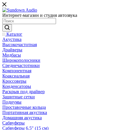
Интернет-магазин и студия автозвука
Каталог
Акустика
Высокочастотная
Драйверы
Мидбасы
Широкополосники
Среднечастотники
Компонентная
Коаксиальная
Кроссоверы
Конденсаторы
Раскрыв под драйвер
Защитные сетки
Подиумы
Проставочные кольца
Портативная акустика
Домашняя акустика
Сабвуферы
Сабвуферы 6.5" (15 см)