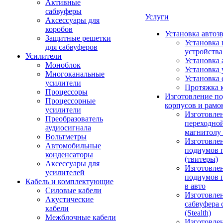
Активные
сабвуферы
Услуги
Аксессуары для
коробов
Установка автоз
Защитные решетки
Установка 
для сабвуферов
устройства
Усилители
Установка 
Моноблок
Установка 
Многоканальные
Установка 
усилители
Протяжка 
Процессоры
Изготовление п
Процессорные
корпусов и рамо
усилители
Изготовле
Преобразователь
переходно
аудиосигнала
магнитолу 
Вольтметры
Изготовле
Автомобильные
подиумов 
конденсаторы
(твитеры)
Аксессуары для
Изготовле
усилителей
подиумов 
Кабель и комплектующие
в авто
Силовые кабели
Изготовлен
Акустические
сабвуфера 
кабели
(Stealth)
Межблочные кабели
Изготовле