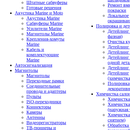
Штатные сабвуферы
Ремонт вмя
Готовые решения
покраски
Акустика Marine и Moto
Локальное
Акустика Marine
окрашиван
Сабвуферы Marine
Полировка и де
Усилители Marine
Детейлинг 
Магнитолы Marine
фазная)
Крепления-хомуты
Очистка ку
Marine
Детейлинг 
Кабель и
Детейлинг
комплектующие
Детейлинг
Marine
одной дета
Автосигнализация
Детейлинг
Магнитолы
Детейлинг
Магнитолы
(химчистк
Переходные рамки
Полировка
Соединительные
декоративн
провода и адаптеры
Химчистка сало
Пульты
Химчистка
ISO-переходники
Химчистка
Коннекторы
(наружная 
Камеры
Химчистка 
Антенны
снятием)
Видеорегистраторы
Обработка
ТВ-тюннеры и