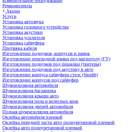
Измерительное оборудование
Ремкомплекты
Акции
Услуги
Установка автозвука
Установка головного устройства
Установка акустики
Установка усилителя
Установка сабвуфера
Протяжка кабеля
Изготовление подиумов, корпусов и рамок
Изготовление переходной рамки под магнитолу (ГУ)
Изготовление подиумов под пищалки (твитеры)
Изготовление подиумов под акустику в авто
Изготовление корпуса сабвуфера стелс (Stealth)
Изготовление корпусов под сабвуфер
Шумоизоляция автомобиля
Шумоизоляция багажника
Шумоизоляция крыши авто
Шумоизоляция пола и колесных арок
Шумоизоляция дверей автомобиля
Полная шумоизоляция автомобиля
Оклейка автомобиля пленкой
Оклейка передней части авто полиуретановой пленкой
Оклейка авто полиуретановой пленкой