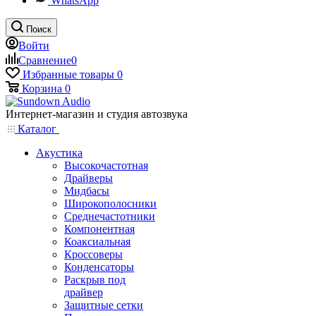
WhatsApp
Поиск
Войти
Сравнение
0
Избранные товары
0
Корзина
0
Интернет-магазин и студия автозвука
Каталог
Акустика
Высокочастотная
Драйверы
Мидбасы
Широкополосники
Среднечастотники
Компонентная
Коаксиальная
Кроссоверы
Конденсаторы
Раскрыв под
драйвер
Защитные сетки