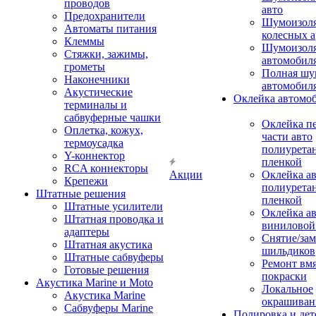
проводов
авто
Предохранители
Шумоизоля
Автоматы питания
колесных а
Клеммы
Шумоизоля
Стяжки, зажимы,
автомобил
грометы
Полная шу
Наконечники
автомобил
Акустические
Оклейка автомо
терминалы и
сабвуферные чашки
Оклейка п
Оплетка, кожух,
части авто
термоусадка
полиурета
Y-коннектор
пленкой
RCA коннекторы
Акции
Оклейка а
Крепежи
полиурета
Штатные решения
пленкой
Штатные усилители
Оклейка а
Штатная проводка и
виниловой
адаптеры
Снятие/зам
Штатная акустика
шильдиков
Штатные сабвуферы
Ремонт вмя
Готовые решения
покраски
Акустика Marine и Moto
Локальное
Акустика Marine
окрашиван
Сабвуферы Marine
Полировка и де