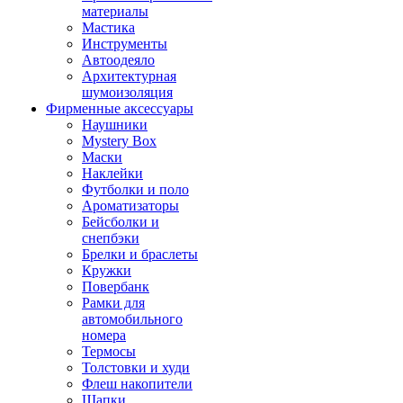
материалы
Мастика
Инструменты
Автоодеяло
Архитектурная
шумоизоляция
Фирменные аксессуары
Наушники
Mystery Box
Маски
Наклейки
Футболки и поло
Ароматизаторы
Бейсболки и
снепбэки
Брелки и браслеты
Кружки
Повербанк
Рамки для
автомобильного
номера
Термосы
Толстовки и худи
Флеш накопители
Шапки