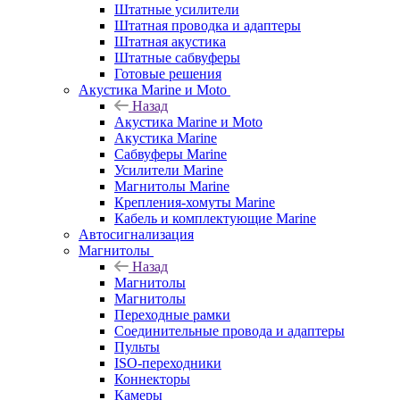
Штатные усилители
Штатная проводка и адаптеры
Штатная акустика
Штатные сабвуферы
Готовые решения
Акустика Marine и Moto
Назад
Акустика Marine и Moto
Акустика Marine
Сабвуферы Marine
Усилители Marine
Магнитолы Marine
Крепления-хомуты Marine
Кабель и комплектующие Marine
Автосигнализация
Магнитолы
Назад
Магнитолы
Магнитолы
Переходные рамки
Соединительные провода и адаптеры
Пульты
ISO-переходники
Коннекторы
Камеры