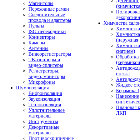
Детейлинг
Магнитолы
(химчистк
Переходные рамки
Полировка
Соединительные
декоративн
провода и адаптеры
Химчистка сало
Пульты
Химчистка
ISO-переходники
Химчистка
Коннекторы
(наружная 
Камеры
Химчистка 
Антенны
снятием)
Видеорегистраторы
Обработка
ТВ-тюннеры и
(керамикой
видео-сплитеры
Антидождь
Регистраторы,
стекла
видео, мониторы
Антидождь 
Микрофоны
Жидкое сте
Шумоизоляция
Керамика (
Виброизоляция
Нанесение
Звукоизоляция
синтетичес
Теплоизоляция
Плановая 
Уплотнительные
ЛКП
материалы
Инструменты
Декоративные
материалы
Противоскрипичные