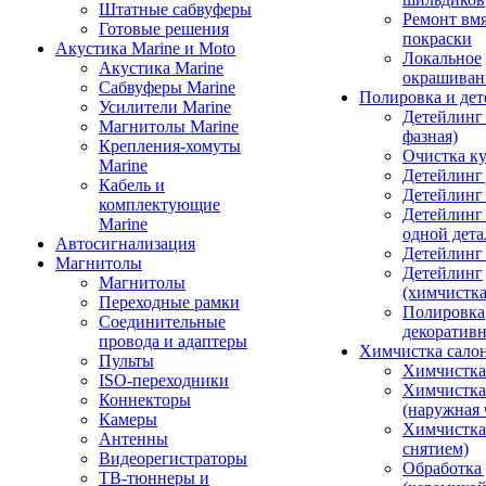
Штатные сабвуферы
Ремонт вмя
Готовые решения
покраски
Акустика Marine и Moto
Локальное
Акустика Marine
окрашиван
Сабвуферы Marine
Полировка и де
Усилители Marine
Детейлинг 
Магнитолы Marine
фазная)
Крепления-хомуты
Очистка ку
Marine
Детейлинг 
Кабель и
Детейлинг
комплектующие
Детейлинг
Marine
одной дета
Автосигнализация
Детейлинг
Магнитолы
Детейлинг
Магнитолы
(химчистк
Переходные рамки
Полировка
Соединительные
декоративн
провода и адаптеры
Химчистка сало
Пульты
Химчистка
ISO-переходники
Химчистка
Коннекторы
(наружная 
Камеры
Химчистка 
Антенны
снятием)
Видеорегистраторы
Обработка
ТВ-тюннеры и