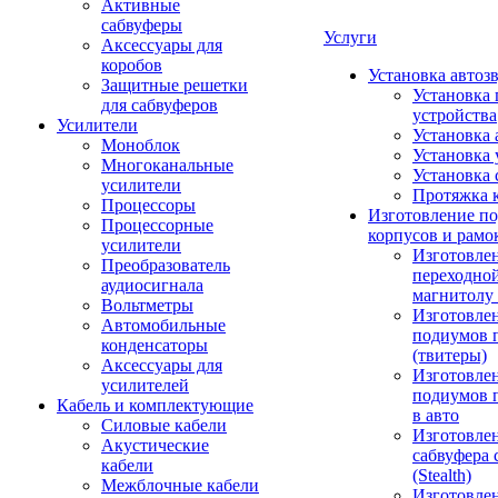
Активные
сабвуферы
Услуги
Аксессуары для
коробов
Установка автоз
Защитные решетки
Установка 
для сабвуферов
устройства
Усилители
Установка 
Моноблок
Установка 
Многоканальные
Установка 
усилители
Протяжка 
Процессоры
Изготовление п
Процессорные
корпусов и рамо
усилители
Изготовле
Преобразователь
переходно
аудиосигнала
магнитолу 
Вольтметры
Изготовле
Автомобильные
подиумов 
конденсаторы
(твитеры)
Аксессуары для
Изготовле
усилителей
подиумов 
Кабель и комплектующие
в авто
Силовые кабели
Изготовлен
Акустические
сабвуфера 
кабели
(Stealth)
Межблочные кабели
Изготовле