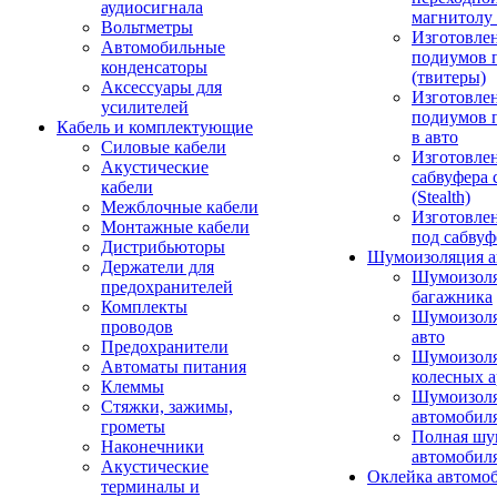
аудиосигнала
магнитолу 
Вольтметры
Изготовле
Автомобильные
подиумов 
конденсаторы
(твитеры)
Аксессуары для
Изготовле
усилителей
подиумов 
Кабель и комплектующие
в авто
Силовые кабели
Изготовлен
Акустические
сабвуфера 
кабели
(Stealth)
Межблочные кабели
Изготовле
Монтажные кабели
под сабвуф
Дистрибьюторы
Шумоизоляция а
Держатели для
Шумоизол
предохранителей
багажника
Комплекты
Шумоизол
проводов
авто
Предохранители
Шумоизоля
Автоматы питания
колесных а
Клеммы
Шумоизоля
Стяжки, зажимы,
автомобил
грометы
Полная шу
Наконечники
автомобил
Акустические
Оклейка автомо
терминалы и