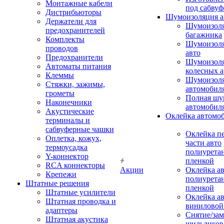
Монтажные кабели
под сабвуф
Дистрибьюторы
Шумоизоляция а
Держатели для
Шумоизол
предохранителей
багажника
Комплекты
Шумоизол
проводов
авто
Предохранители
Шумоизоля
Автоматы питания
колесных а
Клеммы
Шумоизоля
Стяжки, зажимы,
автомобил
грометы
Полная шу
Наконечники
автомобил
Акустические
Оклейка автомо
терминалы и
сабвуферные чашки
Оклейка п
Оплетка, кожух,
части авто
термоусадка
полиурета
Y-коннектор
пленкой
RCA коннекторы
Акции
Оклейка а
Крепежи
полиурета
Штатные решения
пленкой
Штатные усилители
Оклейка а
Штатная проводка и
виниловой
адаптеры
Снятие/зам
Штатная акустика
шильдиков