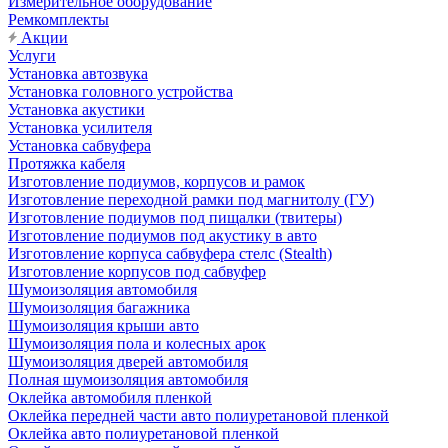
Измерительное оборудование
Ремкомплекты
Акции
Услуги
Установка автозвука
Установка головного устройства
Установка акустики
Установка усилителя
Установка сабвуфера
Протяжка кабеля
Изготовление подиумов, корпусов и рамок
Изготовление переходной рамки под магнитолу (ГУ)
Изготовление подиумов под пищалки (твитеры)
Изготовление подиумов под акустику в авто
Изготовление корпуса сабвуфера стелс (Stealth)
Изготовление корпусов под сабвуфер
Шумоизоляция автомобиля
Шумоизоляция багажника
Шумоизоляция крыши авто
Шумоизоляция пола и колесных арок
Шумоизоляция дверей автомобиля
Полная шумоизоляция автомобиля
Оклейка автомобиля пленкой
Оклейка передней части авто полиуретановой пленкой
Оклейка авто полиуретановой пленкой