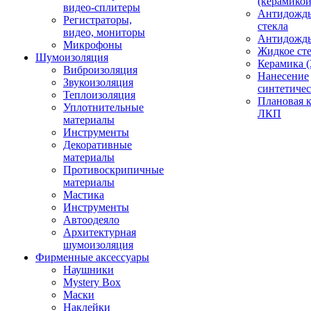
(керамикой
видео-сплитеры
Антидождь
Регистраторы,
стекла
видео, мониторы
Антидождь 
Микрофоны
Жидкое сте
Шумоизоляция
Керамика (
Виброизоляция
Нанесение
Звукоизоляция
синтетичес
Теплоизоляция
Плановая 
Уплотнительные
ЛКП
материалы
Инструменты
Декоративные
материалы
Противоскрипичные
материалы
Мастика
Инструменты
Автоодеяло
Архитектурная
шумоизоляция
Фирменные аксессуары
Наушники
Mystery Box
Маски
Наклейки