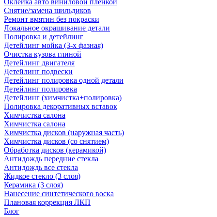
Оклейка авто виниловой пленкой
Снятие/замена шильдиков
Ремонт вмятин без покраски
Локальное окрашивание детали
Полировка и детейлинг
Детейлинг мойка (3-х фазная)
Очистка кузова глиной
Детейлинг двигателя
Детейлинг подвески
Детейлинг полировка одной детали
Детейлинг полировка
Детейлинг (химчистка+полировка)
Полировка декоративных вставок
Химчистка салона
Химчистка салона
Химчистка дисков (наружная часть)
Химчистка дисков (со снятием)
Обработка дисков (керамикой)
Антидождь передние стекла
Антидождь все стекла
Жидкое стекло (3 слоя)
Керамика (3 слоя)
Нанесение синтетического воска
Плановая коррекция ЛКП
Блог