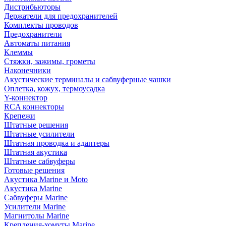
Дистрибьюторы
Держатели для предохранителей
Комплекты проводов
Предохранители
Автоматы питания
Клеммы
Стяжки, зажимы, грометы
Наконечники
Акустические терминалы и сабвуферные чашки
Оплетка, кожух, термоусадка
Y-коннектор
RCA коннекторы
Крепежи
Штатные решения
Штатные усилители
Штатная проводка и адаптеры
Штатная акустика
Штатные сабвуферы
Готовые решения
Акустика Marine и Moto
Акустика Marine
Сабвуферы Marine
Усилители Marine
Магнитолы Marine
Крепления-хомуты Marine