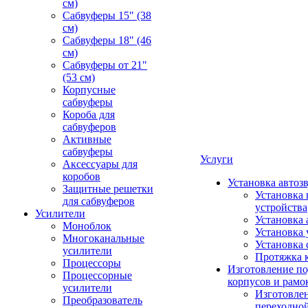
см)
Сабвуферы 15" (38
см)
Сабвуферы 18" (46
см)
Сабвуферы от 21"
(53 см)
Корпусные
сабвуферы
Короба для
сабвуферов
Активные
сабвуферы
Услуги
Аксессуары для
коробов
Установка автоз
Защитные решетки
Установка 
для сабвуферов
устройства
Усилители
Установка 
Моноблок
Установка 
Многоканальные
Установка 
усилители
Протяжка 
Процессоры
Изготовление п
Процессорные
корпусов и рамо
усилители
Изготовле
Преобразователь
переходно