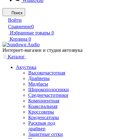
WhatsApp
Поиск
Войти
Сравнение
0
Избранные товары
0
Корзина
0
Интернет-магазин и студия автозвука
Каталог
Акустика
Высокочастотная
Драйверы
Мидбасы
Широкополосники
Среднечастотники
Компонентная
Коаксиальная
Кроссоверы
Конденсаторы
Раскрыв под
драйвер
Защитные сетки