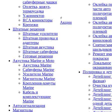
сабвуферные чашки
Оклейка п
Оплетка, кожух,
части авто
термоусадка
полиурета
Y-коннектор
пленкой
RCA коннекторы
Акции
Оклейка а
Крепежи
полиурета
Штатные решения
пленкой
Штатные усилители
Оклейка а
Штатная проводка и
виниловой
адаптеры
Снятие/зам
Штатная акустика
шильдиков
Штатные сабвуферы
Ремонт вмя
Готовые решения
покраски
Акустика Marine и Moto
Локальное
Акустика Marine
окрашиван
Сабвуферы Marine
Полировка и де
Усилители Marine
Детейлинг 
Магнитолы Marine
фазная)
Крепления-хомуты
Очистка ку
Marine
Детейлинг 
Кабель и
Детейлинг
комплектующие
Детейлинг
Marine
одной дета
Автосигнализация
Детейлинг
Магнитолы