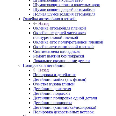
Шумоизоляция крыши авто
Шумоизоляция пола и колесных арок
Шумоизоляция дверей автомобиля
Полная шумоизоляция автомобиля
Оклейка автомобиля пленкой
Назад
Оклейка автомобиля пленкой
Оклейка передней части авто
полиуретановой пленкой
Оклейка авто полиуретановой пленкой
Оклейка авто виниловой пленкой
Снятие/замена шильдиков
Ремонт вмятин без покраски
Локальное окрашивание детали
Полировка и детейлинг
Назад
Полировка и детейлинг
Детейлинг мойка (3-х фазная)
Очистка кузова глиной
Детейлинг двигателя
Детейлинг подвески
Детейлинг полировка одной детали
Детейлинг полировка
Детейлинг (химчистка+полировка)
Полировка декоративных вставок