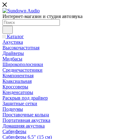
Интернет-магазин и студия автозвука
Каталог
Акустика
Высокочастотная
Драйверы
Мидбасы
Широкополосники
Среднечастотники
Компонентная
Коаксиальная
Кроссоверы
Конденсаторы
Раскрыв под драйвер
Защитные сетки
Подиумы
Проставочные кольца
Портативная акустика
Домашняя акустика
Сабвуферы
Сабвуферы 6.5" (15 см)