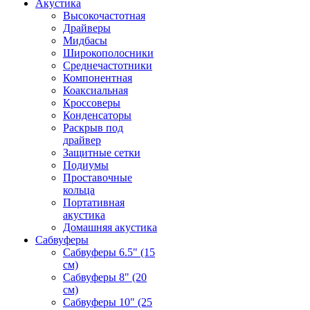
Акустика
Высокочастотная
Драйверы
Мидбасы
Широкополосники
Среднечастотники
Компонентная
Коаксиальная
Кроссоверы
Конденсаторы
Раскрыв под
драйвер
Защитные сетки
Подиумы
Проставочные
кольца
Портативная
акустика
Домашняя акустика
Сабвуферы
Сабвуферы 6.5" (15
см)
Сабвуферы 8" (20
см)
Сабвуферы 10" (25