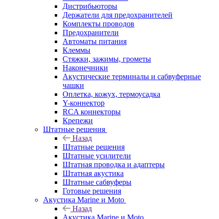
Дистрибьюторы
Держатели для предохранителей
Комплекты проводов
Предохранители
Автоматы питания
Клеммы
Стяжки, зажимы, грометы
Наконечники
Акустические терминалы и сабвуферные
чашки
Оплетка, кожух, термоусадка
Y-коннектор
RCA коннекторы
Крепежи
Штатные решения
Назад
Штатные решения
Штатные усилители
Штатная проводка и адаптеры
Штатная акустика
Штатные сабвуферы
Готовые решения
Акустика Marine и Moto
Назад
Акустика Marine и Moto