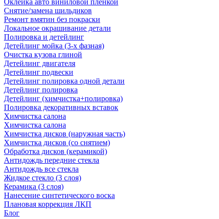
Оклейка авто виниловой пленкой
Снятие/замена шильдиков
Ремонт вмятин без покраски
Локальное окрашивание детали
Полировка и детейлинг
Детейлинг мойка (3-х фазная)
Очистка кузова глиной
Детейлинг двигателя
Детейлинг подвески
Детейлинг полировка одной детали
Детейлинг полировка
Детейлинг (химчистка+полировка)
Полировка декоративных вставок
Химчистка салона
Химчистка салона
Химчистка дисков (наружная часть)
Химчистка дисков (со снятием)
Обработка дисков (керамикой)
Антидождь передние стекла
Антидождь все стекла
Жидкое стекло (3 слоя)
Керамика (3 слоя)
Нанесение синтетического воска
Плановая коррекция ЛКП
Блог