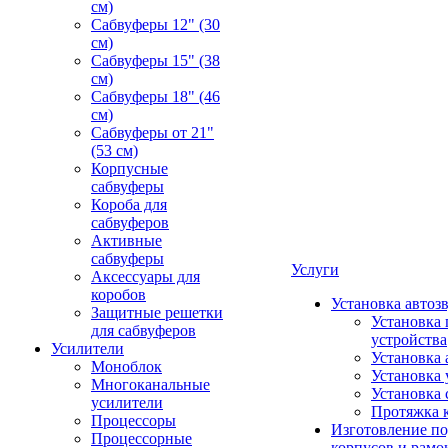
см)
Сабвуферы 12" (30
см)
Сабвуферы 15" (38
см)
Сабвуферы 18" (46
см)
Сабвуферы от 21"
(53 см)
Корпусные
сабвуферы
Короба для
сабвуферов
Активные
сабвуферы
Услуги
Аксессуары для
коробов
Установка автоз
Защитные решетки
Установка 
для сабвуферов
устройства
Усилители
Установка 
Моноблок
Установка 
Многоканальные
Установка 
усилители
Протяжка 
Процессоры
Изготовление п
Процессорные
корпусов и рамо