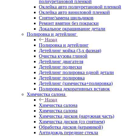
полиуретановой пленкой
Оклейка авто полиуретановой пленкой
Оклейка авто виниловой пленкой
Снятие/замена шильдиков
Ремонт вмятин без покраски
Локальное окрашивание детали
Полировка и детейлинг
Назад
Полировка и детейлинг
Детейлинг мойка (3-х фазная)
Очистка кузова глиной
Детейлинг двигателя
Детейлинг подвески
Детейлинг полировка одной детали
Детейлинг полировка
Детейлинг (химчистка+полировка)
Полировка декоративных вставок
Химчистка салона
Назад
Химчистка салона
Химчистка салона
Химчистка дисков (наружная часть)
Химчистка дисков (со снятием)
Обработка дисков (керамикой)
Антидождь передние стекла