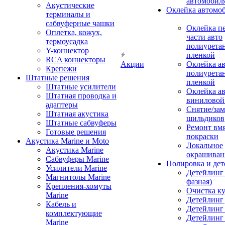
автомобил
Акустические
Оклейка автомо
терминалы и
сабвуферные чашки
Оклейка п
Оплетка, кожух,
части авто
термоусадка
полиурета
Y-коннектор
пленкой
RCA коннекторы
Акции
Оклейка а
Крепежи
полиурета
Штатные решения
пленкой
Штатные усилители
Оклейка а
Штатная проводка и
виниловой
адаптеры
Снятие/зам
Штатная акустика
шильдиков
Штатные сабвуферы
Ремонт вмя
Готовые решения
покраски
Акустика Marine и Moto
Локальное
Акустика Marine
окрашиван
Сабвуферы Marine
Полировка и де
Усилители Marine
Детейлинг 
Магнитолы Marine
фазная)
Крепления-хомуты
Очистка ку
Marine
Детейлинг 
Кабель и
Детейлинг
комплектующие
Детейлинг
Marine