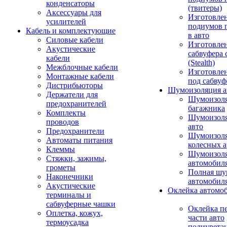
конденсаторы
(твитеры)
Аксессуары для
Изготовле
усилителей
подиумов 
Кабель и комплектующие
в авто
Силовые кабели
Изготовлен
Акустические
сабвуфера 
кабели
(Stealth)
Межблочные кабели
Изготовле
Монтажные кабели
под сабвуф
Дистрибьюторы
Шумоизоляция а
Держатели для
Шумоизол
предохранителей
багажника
Комплекты
Шумоизол
проводов
авто
Предохранители
Шумоизоля
Автоматы питания
колесных а
Клеммы
Шумоизоля
Стяжки, зажимы,
автомобил
грометы
Полная шу
Наконечники
автомобил
Акустические
Оклейка автомо
терминалы и
сабвуферные чашки
Оклейка п
Оплетка, кожух,
части авто
термоусадка
полиурета