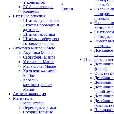
Y-коннектор
пленкой
RCA коннекторы
Акции
Оклейка а
Крепежи
полиурета
Штатные решения
пленкой
Штатные усилители
Оклейка а
Штатная проводка и
виниловой
адаптеры
Снятие/зам
Штатная акустика
шильдиков
Штатные сабвуферы
Ремонт вмя
Готовые решения
покраски
Акустика Marine и Moto
Локальное
Акустика Marine
окрашиван
Сабвуферы Marine
Полировка и де
Усилители Marine
Детейлинг 
Магнитолы Marine
фазная)
Крепления-хомуты
Очистка ку
Marine
Детейлинг 
Кабель и
Детейлинг
комплектующие
Детейлинг
Marine
одной дета
Автосигнализация
Детейлинг
Магнитолы
Детейлинг
Магнитолы
(химчистк
Переходные рамки
Полировка
Соединительные