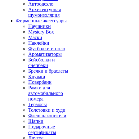
Автоодеяло
Архитектурная
шумоизоляция
Фирменные аксессуары
Наушники
Mystery Box
Маски
Наклейки
Футболки и поло
Ароматизаторы
Бейсболки и
снепбэки
Брелки и браслеты
Кружки
Повербанк
Рамки для
автомобильного
номера
Термосы
Толстовки и худи
Флеш накопители
Шапки
Подарочные
сертификаты
Другое