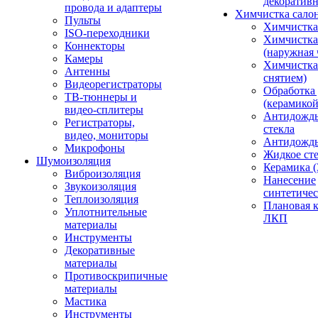
декоративн
провода и адаптеры
Химчистка сало
Пульты
Химчистка
ISO-переходники
Химчистка
Коннекторы
(наружная 
Камеры
Химчистка 
Антенны
снятием)
Видеорегистраторы
Обработка
ТВ-тюннеры и
(керамикой
видео-сплитеры
Антидождь
Регистраторы,
стекла
видео, мониторы
Антидождь 
Микрофоны
Жидкое сте
Шумоизоляция
Керамика (
Виброизоляция
Нанесение
Звукоизоляция
синтетичес
Теплоизоляция
Плановая 
Уплотнительные
ЛКП
материалы
Инструменты
Декоративные
материалы
Противоскрипичные
материалы
Мастика
Инструменты