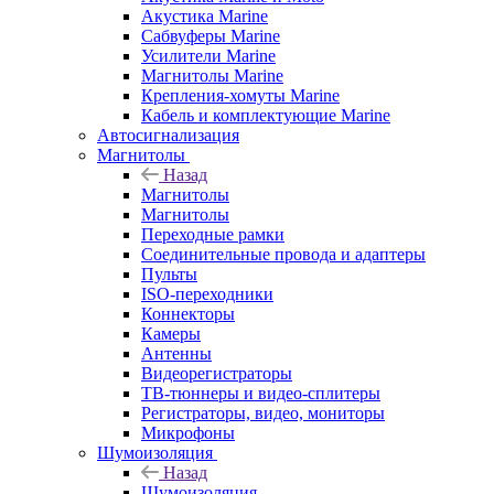
Акустика Marine
Сабвуферы Marine
Усилители Marine
Магнитолы Marine
Крепления-хомуты Marine
Кабель и комплектующие Marine
Автосигнализация
Магнитолы
Назад
Магнитолы
Магнитолы
Переходные рамки
Соединительные провода и адаптеры
Пульты
ISO-переходники
Коннекторы
Камеры
Антенны
Видеорегистраторы
ТВ-тюннеры и видео-сплитеры
Регистраторы, видео, мониторы
Микрофоны
Шумоизоляция
Назад
Шумоизоляция