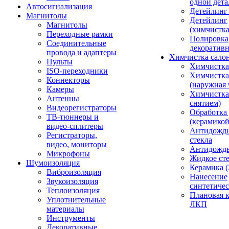
одной дета
Автосигнализация
Детейлинг
Магнитолы
Детейлинг
Магнитолы
(химчистк
Переходные рамки
Полировка
Соединительные
декоративн
провода и адаптеры
Химчистка сало
Пульты
Химчистка
ISO-переходники
Химчистка
Коннекторы
(наружная 
Камеры
Химчистка 
Антенны
снятием)
Видеорегистраторы
Обработка
ТВ-тюннеры и
(керамикой
видео-сплитеры
Антидождь
Регистраторы,
стекла
видео, мониторы
Антидождь 
Микрофоны
Жидкое сте
Шумоизоляция
Керамика (
Виброизоляция
Нанесение
Звукоизоляция
синтетичес
Теплоизоляция
Плановая 
Уплотнительные
ЛКП
материалы
Инструменты
Декоративные