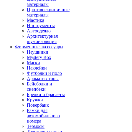
материалы
Противоскрипичные
материалы
Мастика
Инструменты
Автоодеяло
Архитектурная
шумоизоляция
Фирменные аксессуары
Наушники
Mystery Box
Маски
Наклейки
Футболки и поло
Ароматизаторы
Бейсболки и
снепбэки
Брелки и браслеты
Кружки
Повербанк
Рамки для
автомобильного
номера
Термосы
Толстовки и худи