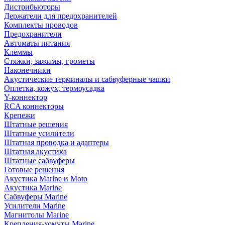
Дистрибьюторы
Держатели для предохранителей
Комплекты проводов
Предохранители
Автоматы питания
Клеммы
Стяжки, зажимы, грометы
Наконечники
Акустические терминалы и сабвуферные чашки
Оплетка, кожух, термоусадка
Y-коннектор
RCA коннекторы
Крепежи
Штатные решения
Штатные усилители
Штатная проводка и адаптеры
Штатная акустика
Штатные сабвуферы
Готовые решения
Акустика Marine и Moto
Акустика Marine
Сабвуферы Marine
Усилители Marine
Магнитолы Marine
Крепления-хомуты Marine