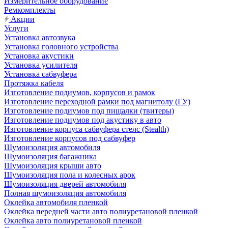
Измерительное оборудование
Ремкомплекты
Акции
Услуги
Установка автозвука
Установка головного устройства
Установка акустики
Установка усилителя
Установка сабвуфера
Протяжка кабеля
Изготовление подиумов, корпусов и рамок
Изготовление переходной рамки под магнитолу (ГУ)
Изготовление подиумов под пищалки (твитеры)
Изготовление подиумов под акустику в авто
Изготовление корпуса сабвуфера стелс (Stealth)
Изготовление корпусов под сабвуфер
Шумоизоляция автомобиля
Шумоизоляция багажника
Шумоизоляция крыши авто
Шумоизоляция пола и колесных арок
Шумоизоляция дверей автомобиля
Полная шумоизоляция автомобиля
Оклейка автомобиля пленкой
Оклейка передней части авто полиуретановой пленкой
Оклейка авто полиуретановой пленкой