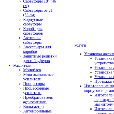
Сабвуферы 18" (46
см)
Сабвуферы от 21"
(53 см)
Корпусные
сабвуферы
Короба для
сабвуферов
Активные
сабвуферы
Услуги
Аксессуары для
коробов
Установка автоз
Защитные решетки
Установка 
для сабвуферов
устройства
Усилители
Установка 
Моноблок
Установка 
Многоканальные
Установка 
усилители
Протяжка 
Процессоры
Изготовление п
Процессорные
корпусов и рамо
усилители
Изготовле
Преобразователь
переходно
аудиосигнала
магнитолу 
Вольтметры
Изготовле
Автомобильные
подиумов 