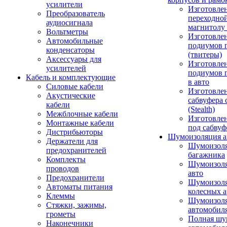
усилители
Изготовле
Преобразователь
переходно
аудиосигнала
магнитолу 
Вольтметры
Изготовле
Автомобильные
подиумов 
конденсаторы
(твитеры)
Аксессуары для
Изготовле
усилителей
подиумов 
Кабель и комплектующие
в авто
Силовые кабели
Изготовлен
Акустические
сабвуфера 
кабели
(Stealth)
Межблочные кабели
Изготовле
Монтажные кабели
под сабвуф
Дистрибьюторы
Шумоизоляция а
Держатели для
Шумоизол
предохранителей
багажника
Комплекты
Шумоизол
проводов
авто
Предохранители
Шумоизоля
Автоматы питания
колесных а
Клеммы
Шумоизоля
Стяжки, зажимы,
автомобил
грометы
Полная шу
Наконечники