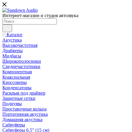
Интернет-магазин и студия автозвука
Каталог
Акустика
Высокочастотная
Драйверы
Мидбасы
Широкополосники
Среднечастотники
Компонентная
Коаксиальная
Кроссоверы
Конденсаторы
Раскрыв под драйвер
Защитные сетки
Подиумы
Проставочные кольца
Портативная акустика
Домашняя акустика
Сабвуферы
Сабвуферы 6.5" (15 см)