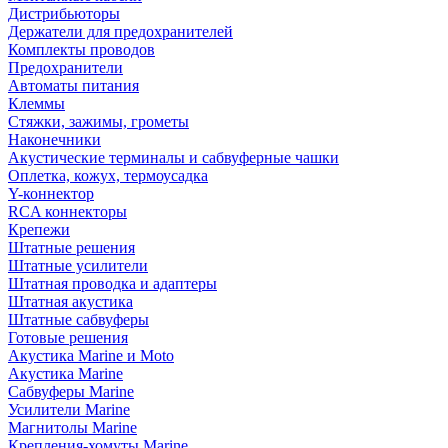
Дистрибьюторы
Держатели для предохранителей
Комплекты проводов
Предохранители
Автоматы питания
Клеммы
Стяжки, зажимы, грометы
Наконечники
Акустические терминалы и сабвуферные чашки
Оплетка, кожух, термоусадка
Y-коннектор
RCA коннекторы
Крепежи
Штатные решения
Штатные усилители
Штатная проводка и адаптеры
Штатная акустика
Штатные сабвуферы
Готовые решения
Акустика Marine и Moto
Акустика Marine
Сабвуферы Marine
Усилители Marine
Магнитолы Marine
Крепления-хомуты Marine