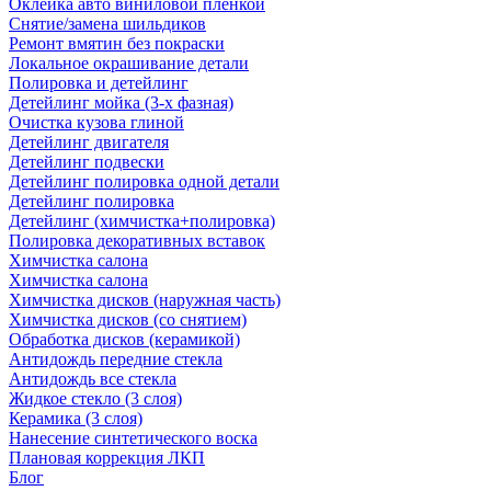
Оклейка авто виниловой пленкой
Снятие/замена шильдиков
Ремонт вмятин без покраски
Локальное окрашивание детали
Полировка и детейлинг
Детейлинг мойка (3-х фазная)
Очистка кузова глиной
Детейлинг двигателя
Детейлинг подвески
Детейлинг полировка одной детали
Детейлинг полировка
Детейлинг (химчистка+полировка)
Полировка декоративных вставок
Химчистка салона
Химчистка салона
Химчистка дисков (наружная часть)
Химчистка дисков (со снятием)
Обработка дисков (керамикой)
Антидождь передние стекла
Антидождь все стекла
Жидкое стекло (3 слоя)
Керамика (3 слоя)
Нанесение синтетического воска
Плановая коррекция ЛКП
Блог