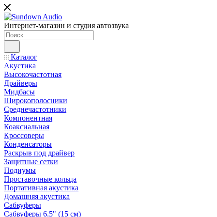
Интернет-магазин и студия автозвука
Каталог
Акустика
Высокочастотная
Драйверы
Мидбасы
Широкополосники
Среднечастотники
Компонентная
Коаксиальная
Кроссоверы
Конденсаторы
Раскрыв под драйвер
Защитные сетки
Подиумы
Проставочные кольца
Портативная акустика
Домашняя акустика
Сабвуферы
Сабвуферы 6.5" (15 см)