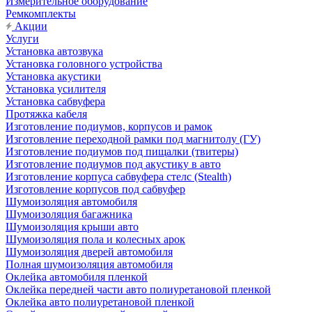
Измерительное оборудование
Ремкомплекты
Акции
Услуги
Установка автозвука
Установка головного устройства
Установка акустики
Установка усилителя
Установка сабвуфера
Протяжка кабеля
Изготовление подиумов, корпусов и рамок
Изготовление переходной рамки под магнитолу (ГУ)
Изготовление подиумов под пищалки (твитеры)
Изготовление подиумов под акустику в авто
Изготовление корпуса сабвуфера стелс (Stealth)
Изготовление корпусов под сабвуфер
Шумоизоляция автомобиля
Шумоизоляция багажника
Шумоизоляция крыши авто
Шумоизоляция пола и колесных арок
Шумоизоляция дверей автомобиля
Полная шумоизоляция автомобиля
Оклейка автомобиля пленкой
Оклейка передней части авто полиуретановой пленкой
Оклейка авто полиуретановой пленкой