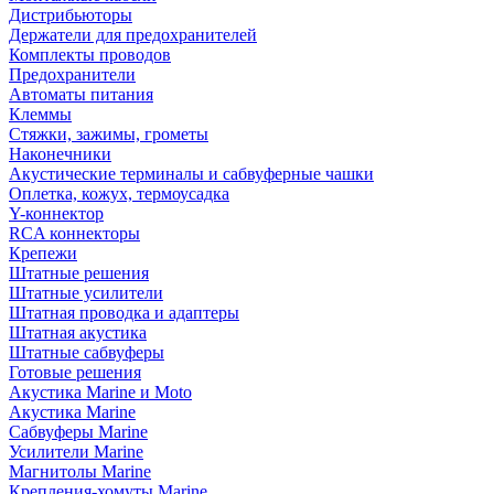
Дистрибьюторы
Держатели для предохранителей
Комплекты проводов
Предохранители
Автоматы питания
Клеммы
Стяжки, зажимы, грометы
Наконечники
Акустические терминалы и сабвуферные чашки
Оплетка, кожух, термоусадка
Y-коннектор
RCA коннекторы
Крепежи
Штатные решения
Штатные усилители
Штатная проводка и адаптеры
Штатная акустика
Штатные сабвуферы
Готовые решения
Акустика Marine и Moto
Акустика Marine
Сабвуферы Marine
Усилители Marine
Магнитолы Marine
Крепления-хомуты Marine