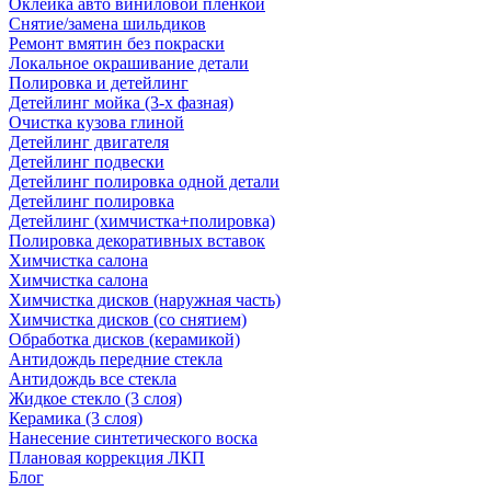
Оклейка авто виниловой пленкой
Снятие/замена шильдиков
Ремонт вмятин без покраски
Локальное окрашивание детали
Полировка и детейлинг
Детейлинг мойка (3-х фазная)
Очистка кузова глиной
Детейлинг двигателя
Детейлинг подвески
Детейлинг полировка одной детали
Детейлинг полировка
Детейлинг (химчистка+полировка)
Полировка декоративных вставок
Химчистка салона
Химчистка салона
Химчистка дисков (наружная часть)
Химчистка дисков (со снятием)
Обработка дисков (керамикой)
Антидождь передние стекла
Антидождь все стекла
Жидкое стекло (3 слоя)
Керамика (3 слоя)
Нанесение синтетического воска
Плановая коррекция ЛКП
Блог