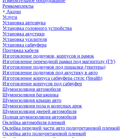
Измерительное оборудование
Ремкомплекты
Акции
Услуги
Установка автозвука
Установка головного устройства
Установка акустики
Установка усилителя
Установка сабвуфера
Протяжка кабеля
Изготовление подиумов, корпусов и рамок
Изготовление переходной рамки под магнитолу (ГУ)
Изготовление подиумов под пищалки (твитеры)
Изготовление подиумов под акустику в авто
Изготовление корпуса сабвуфера стелс (Stealth)
Изготовление корпусов под сабвуфер
Шумоизоляция автомобиля
Шумоизоляция багажника
Шумоизоляция крыши авто
Шумоизоляция пола и колесных арок
Шумоизоляция дверей автомобиля
Полная шумоизоляция автомобиля
Оклейка автомобиля пленкой
Оклейка передней части авто полиуретановой пленкой
Оклейка авто полиуретановой пленкой