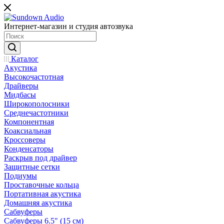
Интернет-магазин и студия автозвука
Каталог
Акустика
Высокочастотная
Драйверы
Мидбасы
Широкополосники
Среднечастотники
Компонентная
Коаксиальная
Кроссоверы
Конденсаторы
Раскрыв под драйвер
Защитные сетки
Подиумы
Проставочные кольца
Портативная акустика
Домашняя акустика
Сабвуферы
Сабвуферы 6.5" (15 см)