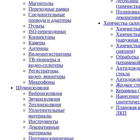
Детейлинг
Магнитолы
(химчистк
Переходные рамки
Полировка
Соединительные
декоративн
провода и адаптеры
Химчистка сало
Пульты
Химчистка
ISO-переходники
Химчистка
Коннекторы
(наружная 
Камеры
Химчистка 
Антенны
снятием)
Видеорегистраторы
Обработка
ТВ-тюннеры и
(керамикой
видео-сплитеры
Антидождь
Регистраторы,
стекла
видео, мониторы
Антидождь 
Микрофоны
Жидкое сте
Шумоизоляция
Керамика (
Виброизоляция
Нанесение
Звукоизоляция
синтетичес
Теплоизоляция
Плановая 
Уплотнительные
ЛКП
материалы
Инструменты
Декоративные
материалы
Противоскрипичные