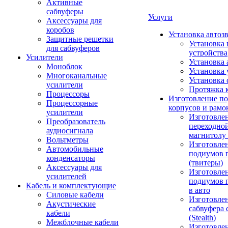
Активные
сабвуферы
Услуги
Аксессуары для
коробов
Установка автоз
Защитные решетки
Установка 
для сабвуферов
устройства
Усилители
Установка 
Моноблок
Установка 
Многоканальные
Установка 
усилители
Протяжка 
Процессоры
Изготовление п
Процессорные
корпусов и рамо
усилители
Изготовле
Преобразователь
переходно
аудиосигнала
магнитолу 
Вольтметры
Изготовле
Автомобильные
подиумов 
конденсаторы
(твитеры)
Аксессуары для
Изготовле
усилителей
подиумов 
Кабель и комплектующие
в авто
Силовые кабели
Изготовлен
Акустические
сабвуфера 
кабели
(Stealth)
Межблочные кабели
Изготовле