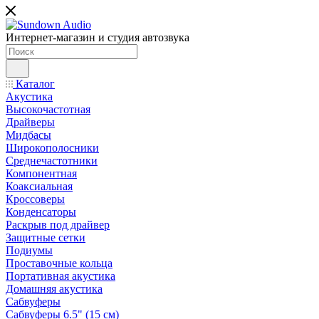
Интернет-магазин и студия автозвука
Каталог
Акустика
Высокочастотная
Драйверы
Мидбасы
Широкополосники
Среднечастотники
Компонентная
Коаксиальная
Кроссоверы
Конденсаторы
Раскрыв под драйвер
Защитные сетки
Подиумы
Проставочные кольца
Портативная акустика
Домашняя акустика
Сабвуферы
Сабвуферы 6.5" (15 см)