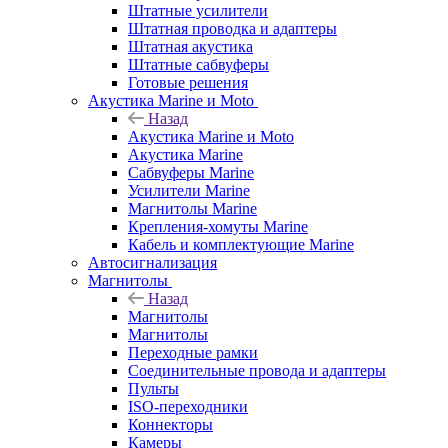
Штатные усилители
Штатная проводка и адаптеры
Штатная акустика
Штатные сабвуферы
Готовые решения
Акустика Marine и Moto
Назад
Акустика Marine и Moto
Акустика Marine
Сабвуферы Marine
Усилители Marine
Магнитолы Marine
Крепления-хомуты Marine
Кабель и комплектующие Marine
Автосигнализация
Магнитолы
Назад
Магнитолы
Магнитолы
Переходные рамки
Соединительные провода и адаптеры
Пульты
ISO-переходники
Коннекторы
Камеры