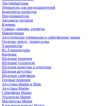
Дистрибьюторы
Держатели для предохранителей
Комплекты проводов
Предохранители
Автоматы питания
Клеммы
Стяжки, зажимы, грометы
Наконечники
Акустические терминалы и сабвуферные чашки
Оплетка, кожух, термоусадка
Y-коннектор
RCA коннекторы
Крепежи
Штатные решения
Штатные усилители
Штатная проводка и адаптеры
Штатная акустика
Штатные сабвуферы
Готовые решения
Акустика Marine и Moto
Акустика Marine
Сабвуферы Marine
Усилители Marine
Магнитолы Marine
Крепления-хомуты Marine