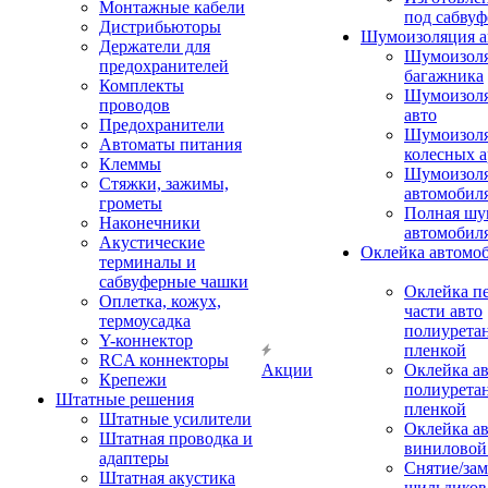
Монтажные кабели
под сабвуф
Дистрибьюторы
Шумоизоляция а
Держатели для
Шумоизол
предохранителей
багажника
Комплекты
Шумоизол
проводов
авто
Предохранители
Шумоизоля
Автоматы питания
колесных а
Клеммы
Шумоизоля
Стяжки, зажимы,
автомобил
грометы
Полная шу
Наконечники
автомобил
Акустические
Оклейка автомо
терминалы и
сабвуферные чашки
Оклейка п
Оплетка, кожух,
части авто
термоусадка
полиурета
Y-коннектор
пленкой
RCA коннекторы
Акции
Оклейка а
Крепежи
полиурета
Штатные решения
пленкой
Штатные усилители
Оклейка а
Штатная проводка и
виниловой
адаптеры
Снятие/зам
Штатная акустика
шильдиков