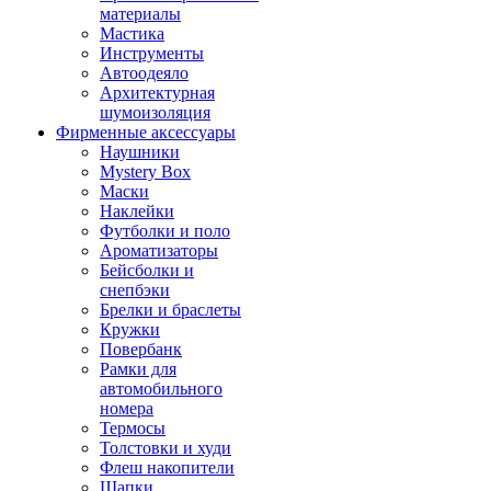
материалы
Мастика
Инструменты
Автоодеяло
Архитектурная
шумоизоляция
Фирменные аксессуары
Наушники
Mystery Box
Маски
Наклейки
Футболки и поло
Ароматизаторы
Бейсболки и
снепбэки
Брелки и браслеты
Кружки
Повербанк
Рамки для
автомобильного
номера
Термосы
Толстовки и худи
Флеш накопители
Шапки