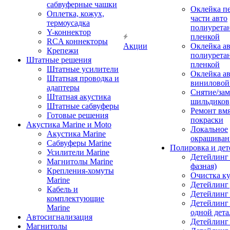
сабвуферные чашки
Оклейка п
Оплетка, кожух,
части авто
термоусадка
полиурета
Y-коннектор
пленкой
RCA коннекторы
Акции
Оклейка а
Крепежи
полиурета
Штатные решения
пленкой
Штатные усилители
Оклейка а
Штатная проводка и
виниловой
адаптеры
Снятие/зам
Штатная акустика
шильдиков
Штатные сабвуферы
Ремонт вмя
Готовые решения
покраски
Акустика Marine и Moto
Локальное
Акустика Marine
окрашиван
Сабвуферы Marine
Полировка и де
Усилители Marine
Детейлинг 
Магнитолы Marine
фазная)
Крепления-хомуты
Очистка ку
Marine
Детейлинг 
Кабель и
Детейлинг
комплектующие
Детейлинг
Marine
одной дета
Автосигнализация
Детейлинг
Магнитолы