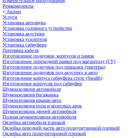
Измерительное оборудование
Ремкомплекты
Акции
Услуги
Установка автозвука
Установка головного устройства
Установка акустики
Установка усилителя
Установка сабвуфера
Протяжка кабеля
Изготовление подиумов, корпусов и рамок
Изготовление переходной рамки под магнитолу (ГУ)
Изготовление подиумов под пищалки (твитеры)
Изготовление подиумов под акустику в авто
Изготовление корпуса сабвуфера стелс (Stealth)
Изготовление корпусов под сабвуфер
Шумоизоляция автомобиля
Шумоизоляция багажника
Шумоизоляция крыши авто
Шумоизоляция пола и колесных арок
Шумоизоляция дверей автомобиля
Полная шумоизоляция автомобиля
Оклейка автомобиля пленкой
Оклейка передней части авто полиуретановой пленкой
Оклейка авто полиуретановой пленкой