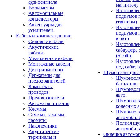
аудиосигнала
магнитолу 
Вольтметры
Изготовле
Автомобильные
подиумов 
конденсаторы
(твитеры)
Аксессуары для
Изготовле
усилителей
подиумов 
Кабель и комплектующие
в авто
Силовые кабели
Изготовлен
Акустические
сабвуфера 
кабели
(Stealth)
Межблочные кабели
Изготовле
Монтажные кабели
под сабвуф
Дистрибьюторы
Шумоизоляция а
Держатели для
Шумоизол
предохранителей
багажника
Комплекты
Шумоизол
проводов
авто
Предохранители
Шумоизоля
Автоматы питания
колесных а
Клеммы
Шумоизоля
Стяжки, зажимы,
автомобил
грометы
Полная шу
Наконечники
автомобил
Акустические
Оклейка автомо
терминалы и