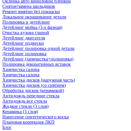
Оклейка авто виниловой пленкой
Снятие/замена шильдиков
Ремонт вмятин без покраски
Локальное окрашивание детали
Полировка и детейлинг
Детейлинг мойка (3-х фазная)
Очистка кузова глиной
Детейлинг двигателя
Детейлинг подвески
Детейлинг полировка одной детали
Детейлинг полировка
Детейлинг (химчистка+полировка)
Полировка декоративных вставок
Химчистка салона
Химчистка салона
Химчистка дисков (наружная часть)
Химчистка дисков (со снятием)
Обработка дисков (керамикой)
Антидождь передние стекла
Антидождь все стекла
Жидкое стекло (3 слоя)
Керамика (3 слоя)
Нанесение синтетического воска
Плановая коррекция ЛКП
Блог