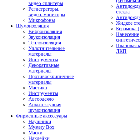
(керамикой
видео-сплитеры
Антидождь
Регистраторы,
стекла
видео, мониторы
Антидождь 
Микрофоны
Жидкое сте
Шумоизоляция
Керамика (
Виброизоляция
Нанесение
Звукоизоляция
синтетичес
Теплоизоляция
Плановая 
Уплотнительные
ЛКП
материалы
Инструменты
Декоративные
материалы
Противоскрипичные
материалы
Мастика
Инструменты
Автоодеяло
Архитектурная
шумоизоляция
Фирменные аксессуары
Наушники
Mystery Box
Маски
Наклейки