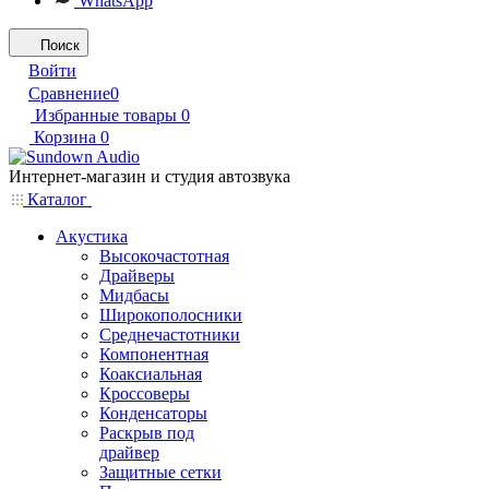
WhatsApp
Поиск
Войти
Сравнение
0
Избранные товары
0
Корзина
0
Интернет-магазин и студия автозвука
Каталог
Акустика
Высокочастотная
Драйверы
Мидбасы
Широкополосники
Среднечастотники
Компонентная
Коаксиальная
Кроссоверы
Конденсаторы
Раскрыв под
драйвер
Защитные сетки