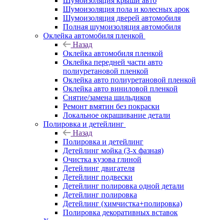
Шумоизоляция крыши авто
Шумоизоляция пола и колесных арок
Шумоизоляция дверей автомобиля
Полная шумоизоляция автомобиля
Оклейка автомобиля пленкой
Назад
Оклейка автомобиля пленкой
Оклейка передней части авто
полиуретановой пленкой
Оклейка авто полиуретановой пленкой
Оклейка авто виниловой пленкой
Снятие/замена шильдиков
Ремонт вмятин без покраски
Локальное окрашивание детали
Полировка и детейлинг
Назад
Полировка и детейлинг
Детейлинг мойка (3-х фазная)
Очистка кузова глиной
Детейлинг двигателя
Детейлинг подвески
Детейлинг полировка одной детали
Детейлинг полировка
Детейлинг (химчистка+полировка)
Полировка декоративных вставок