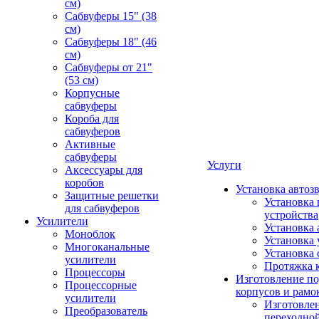
см)
Сабвуферы 15" (38
см)
Сабвуферы 18" (46
см)
Сабвуферы от 21"
(53 см)
Корпусные
сабвуферы
Короба для
сабвуферов
Активные
сабвуферы
Услуги
Аксессуары для
коробов
Установка автоз
Защитные решетки
Установка 
для сабвуферов
устройства
Усилители
Установка 
Моноблок
Установка 
Многоканальные
Установка 
усилители
Протяжка 
Процессоры
Изготовление п
Процессорные
корпусов и рамо
усилители
Изготовле
Преобразователь
переходно