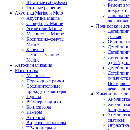
Штатные сабвуферы
Ремонт вмя
Готовые решения
покраски
Акустика Marine и Moto
Локальное
Акустика Marine
окрашиван
Сабвуферы Marine
Полировка и де
Усилители Marine
Детейлинг 
Магнитолы Marine
фазная)
Крепления-хомуты
Очистка ку
Marine
Детейлинг 
Кабель и
Детейлинг
комплектующие
Детейлинг
Marine
одной дета
Автосигнализация
Детейлинг
Магнитолы
Детейлинг
Магнитолы
(химчистк
Переходные рамки
Полировка
Соединительные
декоративн
провода и адаптеры
Химчистка сало
Пульты
Химчистка
ISO-переходники
Химчистка
Коннекторы
(наружная 
Камеры
Химчистка 
Антенны
снятием)
Видеорегистраторы
Обработка
ТВ-тюннеры и