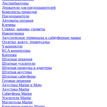
Дистрибьюторы
Держатели для предохранителей
Комплекты проводов
Предохранители
Автоматы питания
Клеммы
Стяжки, зажимы, грометы
Наконечники
Акустические терминалы и сабвуферные чашки
Оплетка, кожух, термоусадка
Y-коннектор
RCA коннекторы
Крепежи
Штатные решения
Штатные усилители
Штатная проводка и адаптеры
Штатная акустика
Штатные сабвуферы
Готовые решения
Акустика Marine и Moto
Акустика Marine
Сабвуферы Marine
Усилители Marine
Магнитолы Marine
Крепления-хомуты Marine