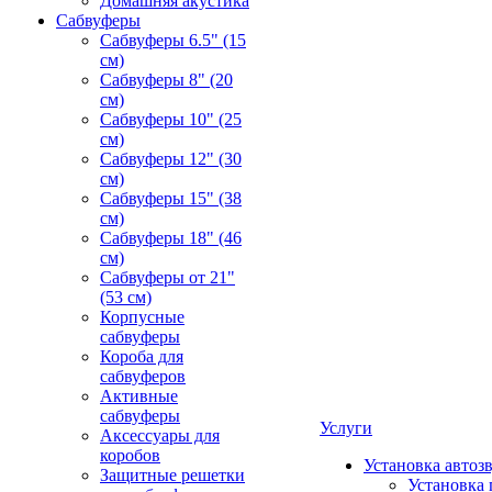
Домашняя акустика
Сабвуферы
Сабвуферы 6.5" (15
см)
Сабвуферы 8" (20
см)
Сабвуферы 10" (25
см)
Сабвуферы 12" (30
см)
Сабвуферы 15" (38
см)
Сабвуферы 18" (46
см)
Сабвуферы от 21"
(53 см)
Корпусные
сабвуферы
Короба для
сабвуферов
Активные
сабвуферы
Услуги
Аксессуары для
коробов
Установка автоз
Защитные решетки
Установка 