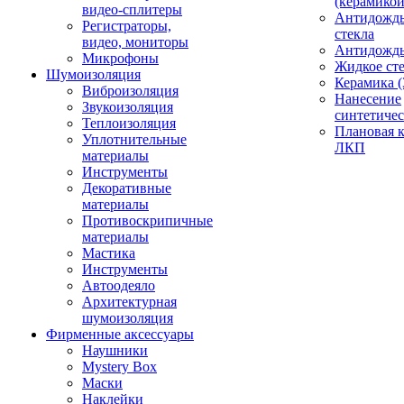
(керамикой
видео-сплитеры
Антидождь
Регистраторы,
стекла
видео, мониторы
Антидождь 
Микрофоны
Жидкое сте
Шумоизоляция
Керамика (
Виброизоляция
Нанесение
Звукоизоляция
синтетичес
Теплоизоляция
Плановая 
Уплотнительные
ЛКП
материалы
Инструменты
Декоративные
материалы
Противоскрипичные
материалы
Мастика
Инструменты
Автоодеяло
Архитектурная
шумоизоляция
Фирменные аксессуары
Наушники
Mystery Box
Маски
Наклейки