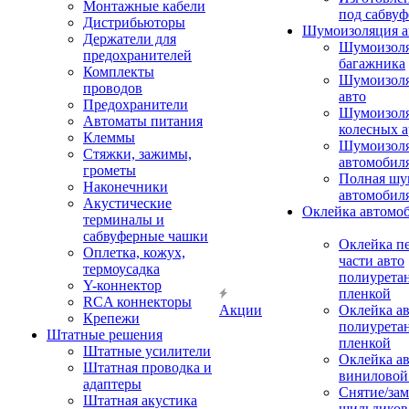
Монтажные кабели
под сабвуф
Дистрибьюторы
Шумоизоляция а
Держатели для
Шумоизол
предохранителей
багажника
Комплекты
Шумоизол
проводов
авто
Предохранители
Шумоизоля
Автоматы питания
колесных а
Клеммы
Шумоизоля
Стяжки, зажимы,
автомобил
грометы
Полная шу
Наконечники
автомобил
Акустические
Оклейка автомо
терминалы и
сабвуферные чашки
Оклейка п
Оплетка, кожух,
части авто
термоусадка
полиурета
Y-коннектор
пленкой
RCA коннекторы
Акции
Оклейка а
Крепежи
полиурета
Штатные решения
пленкой
Штатные усилители
Оклейка а
Штатная проводка и
виниловой
адаптеры
Снятие/зам
Штатная акустика
шильдиков