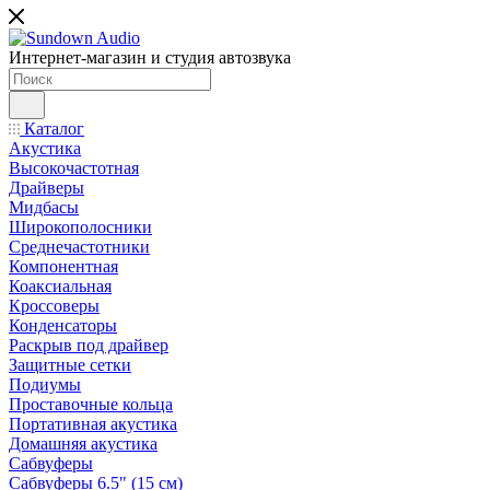
Интернет-магазин и студия автозвука
Каталог
Акустика
Высокочастотная
Драйверы
Мидбасы
Широкополосники
Среднечастотники
Компонентная
Коаксиальная
Кроссоверы
Конденсаторы
Раскрыв под драйвер
Защитные сетки
Подиумы
Проставочные кольца
Портативная акустика
Домашняя акустика
Сабвуферы
Сабвуферы 6.5" (15 см)