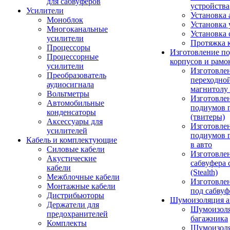
для сабвуферов
устройства
Усилители
Установка 
Моноблок
Установка 
Многоканальные
Установка 
усилители
Протяжка 
Процессоры
Изготовление п
Процессорные
корпусов и рамо
усилители
Изготовле
Преобразователь
переходно
аудиосигнала
магнитолу 
Вольтметры
Изготовле
Автомобильные
подиумов 
конденсаторы
(твитеры)
Аксессуары для
Изготовле
усилителей
подиумов 
Кабель и комплектующие
в авто
Силовые кабели
Изготовлен
Акустические
сабвуфера 
кабели
(Stealth)
Межблочные кабели
Изготовле
Монтажные кабели
под сабвуф
Дистрибьюторы
Шумоизоляция а
Держатели для
Шумоизол
предохранителей
багажника
Комплекты
Шумоизол