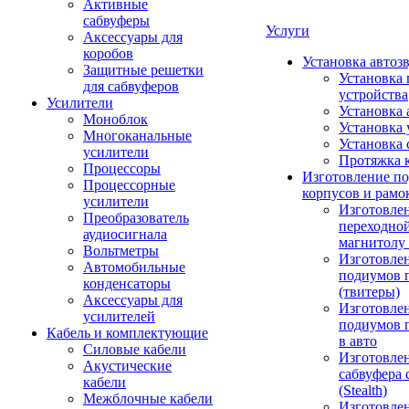
Активные
сабвуферы
Услуги
Аксессуары для
коробов
Установка автоз
Защитные решетки
Установка 
для сабвуферов
устройства
Усилители
Установка 
Моноблок
Установка 
Многоканальные
Установка 
усилители
Протяжка 
Процессоры
Изготовление п
Процессорные
корпусов и рамо
усилители
Изготовле
Преобразователь
переходно
аудиосигнала
магнитолу 
Вольтметры
Изготовле
Автомобильные
подиумов 
конденсаторы
(твитеры)
Аксессуары для
Изготовле
усилителей
подиумов 
Кабель и комплектующие
в авто
Силовые кабели
Изготовлен
Акустические
сабвуфера 
кабели
(Stealth)
Межблочные кабели
Изготовле