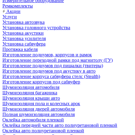
Измерительное оборудование
Ремкомплекты
Акции
Услуги
Установка автозвука
Установка головного устройства
Установка акустики
Установка усилителя
Установка сабвуфера
Протяжка кабеля
Изготовление подиумов, корпусов и рамок
Изготовление переходной рамки под магнитолу (ГУ)
Изготовление подиумов под пищалки (твитеры)
Изготовление подиумов под акустику в авто
Изготовление корпуса сабвуфера стелс (Stealth)
Изготовление корпусов под сабвуфер
Шумоизоляция автомобиля
Шумоизоляция багажника
Шумоизоляция крыши авто
Шумоизоляция пола и колесных арок
Шумоизоляция дверей автомобиля
Полная шумоизоляция автомобиля
Оклейка автомобиля пленкой
Оклейка передней части авто полиуретановой пленкой
Оклейка авто полиуретановой пленкой