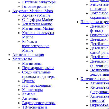
Штатные сабвуферы
Ремонт вмя
Готовые решения
покраски
Акустика Marine и Moto
Локальное
Акустика Marine
окрашиван
Сабвуферы Marine
Полировка и де
Усилители Marine
Детейлинг 
Магнитолы Marine
фазная)
Крепления-хомуты
Очистка ку
Marine
Детейлинг 
Кабель и
Детейлинг
комплектующие
Детейлинг
Marine
одной дета
Автосигнализация
Детейлинг
Магнитолы
Детейлинг
Магнитолы
(химчистк
Переходные рамки
Полировка
Соединительные
декоративн
провода и адаптеры
Химчистка сало
Пульты
Химчистка
ISO-переходники
Химчистка
Коннекторы
(наружная 
Камеры
Химчистка 
Антенны
снятием)
Видеорегистраторы
Обработка
ТВ-тюннеры и