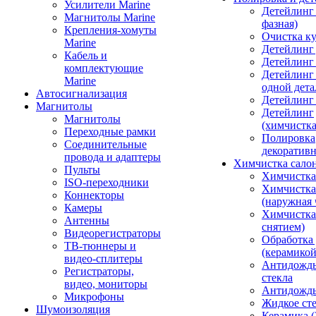
Усилители Marine
Детейлинг 
Магнитолы Marine
фазная)
Крепления-хомуты
Очистка ку
Marine
Детейлинг 
Кабель и
Детейлинг
комплектующие
Детейлинг
Marine
одной дета
Автосигнализация
Детейлинг
Магнитолы
Детейлинг
Магнитолы
(химчистк
Переходные рамки
Полировка
Соединительные
декоративн
провода и адаптеры
Химчистка сало
Пульты
Химчистка
ISO-переходники
Химчистка
Коннекторы
(наружная 
Камеры
Химчистка 
Антенны
снятием)
Видеорегистраторы
Обработка
ТВ-тюннеры и
(керамикой
видео-сплитеры
Антидождь
Регистраторы,
стекла
видео, мониторы
Антидождь 
Микрофоны
Жидкое сте
Шумоизоляция
Керамика (