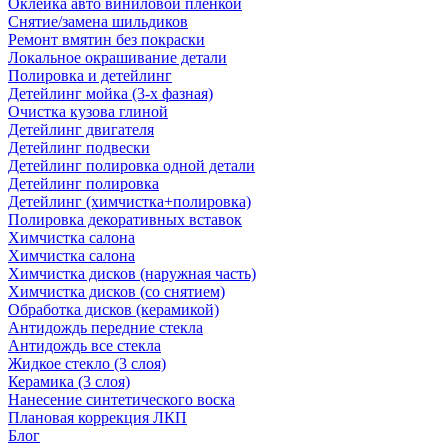
Оклейка авто виниловой пленкой
Снятие/замена шильдиков
Ремонт вмятин без покраски
Локальное окрашивание детали
Полировка и детейлинг
Детейлинг мойка (3-х фазная)
Очистка кузова глиной
Детейлинг двигателя
Детейлинг подвески
Детейлинг полировка одной детали
Детейлинг полировка
Детейлинг (химчистка+полировка)
Полировка декоративных вставок
Химчистка салона
Химчистка салона
Химчистка дисков (наружная часть)
Химчистка дисков (со снятием)
Обработка дисков (керамикой)
Антидождь передние стекла
Антидождь все стекла
Жидкое стекло (3 слоя)
Керамика (3 слоя)
Нанесение синтетического воска
Плановая коррекция ЛКП
Блог