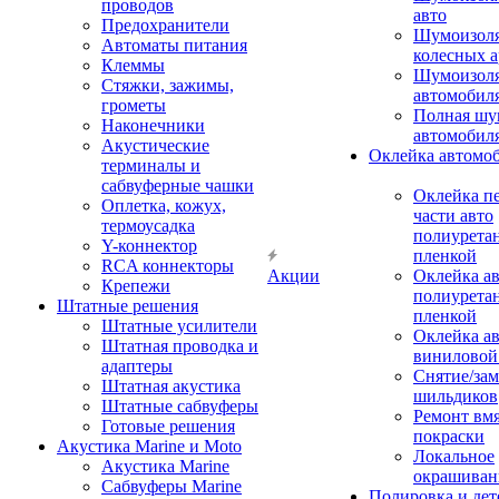
проводов
авто
Предохранители
Шумоизоля
Автоматы питания
колесных а
Клеммы
Шумоизоля
Стяжки, зажимы,
автомобил
грометы
Полная шу
Наконечники
автомобил
Акустические
Оклейка автомо
терминалы и
сабвуферные чашки
Оклейка п
Оплетка, кожух,
части авто
термоусадка
полиурета
Y-коннектор
пленкой
RCA коннекторы
Акции
Оклейка а
Крепежи
полиурета
Штатные решения
пленкой
Штатные усилители
Оклейка а
Штатная проводка и
виниловой
адаптеры
Снятие/зам
Штатная акустика
шильдиков
Штатные сабвуферы
Ремонт вмя
Готовые решения
покраски
Акустика Marine и Moto
Локальное
Акустика Marine
окрашиван
Сабвуферы Marine
Полировка и де