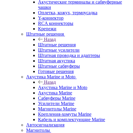
Акустические терминалы и сабвуферные
чашки
Оплетка, кожух, термоусадка
Y-коннектор
RCA коннекторы
Крепежи
Штатные решения
Назад
Штатные решения
Штатные усилители
Штатная проводка и адаптеры
Штатная акустика
Штатные сабвуферы
Готовые решения
Акустика Marine и Moto
Назад
Акустика Marine и Moto
Акустика Marine
Сабвуферы Marine
Усилители Marine
Магнитолы Marine
Крепления-хомуты Marine
Кабель и комплектующие Marine
Автосигнализация
Магнитолы