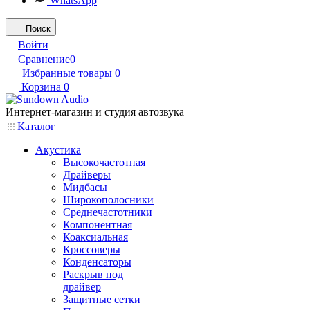
WhatsApp
Поиск
Войти
Сравнение
0
Избранные товары
0
Корзина
0
Интернет-магазин и студия автозвука
Каталог
Акустика
Высокочастотная
Драйверы
Мидбасы
Широкополосники
Среднечастотники
Компонентная
Коаксиальная
Кроссоверы
Конденсаторы
Раскрыв под
драйвер
Защитные сетки