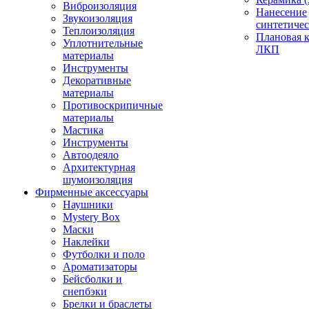
Виброизоляция
Нанесение
Звукоизоляция
синтетичес
Теплоизоляция
Плановая 
Уплотнительные
ЛКП
материалы
Инструменты
Декоративные
материалы
Противоскрипичные
материалы
Мастика
Инструменты
Автоодеяло
Архитектурная
шумоизоляция
Фирменные аксессуары
Наушники
Mystery Box
Маски
Наклейки
Футболки и поло
Ароматизаторы
Бейсболки и
снепбэки
Брелки и браслеты