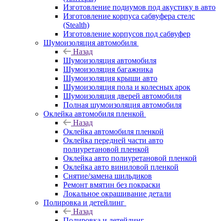
Изготовление подиумов под акустику в авто
Изготовление корпуса сабвуфера стелс
(Stealth)
Изготовление корпусов под сабвуфер
Шумоизоляция автомобиля
Назад
Шумоизоляция автомобиля
Шумоизоляция багажника
Шумоизоляция крыши авто
Шумоизоляция пола и колесных арок
Шумоизоляция дверей автомобиля
Полная шумоизоляция автомобиля
Оклейка автомобиля пленкой
Назад
Оклейка автомобиля пленкой
Оклейка передней части авто
полиуретановой пленкой
Оклейка авто полиуретановой пленкой
Оклейка авто виниловой пленкой
Снятие/замена шильдиков
Ремонт вмятин без покраски
Локальное окрашивание детали
Полировка и детейлинг
Назад
Полировка и детейлинг