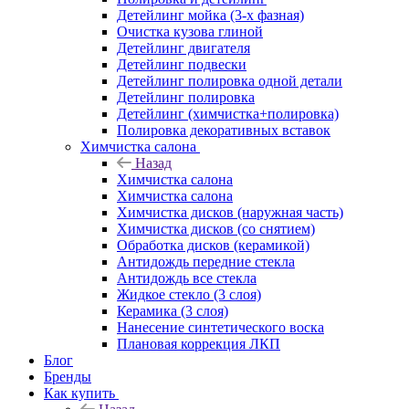
Детейлинг мойка (3-х фазная)
Очистка кузова глиной
Детейлинг двигателя
Детейлинг подвески
Детейлинг полировка одной детали
Детейлинг полировка
Детейлинг (химчистка+полировка)
Полировка декоративных вставок
Химчистка салона
Назад
Химчистка салона
Химчистка салона
Химчистка дисков (наружная часть)
Химчистка дисков (со снятием)
Обработка дисков (керамикой)
Антидождь передние стекла
Антидождь все стекла
Жидкое стекло (3 слоя)
Керамика (3 слоя)
Нанесение синтетического воска
Плановая коррекция ЛКП
Блог
Бренды
Как купить