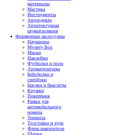
материалы
Мастика
Инструменты
Автоодеяло
Архитектурная
шумоизоляция
Фирменные аксессуары
Наушники
Mystery Box
Маски
Наклейки
Футболки и поло
Ароматизаторы
Бейсболки и
снепбэки
Брелки и браслеты
Кружки
Повербанк
Рамки для
автомобильного
номера
Термосы
Толстовки и худи
Флеш накопители
Шапки