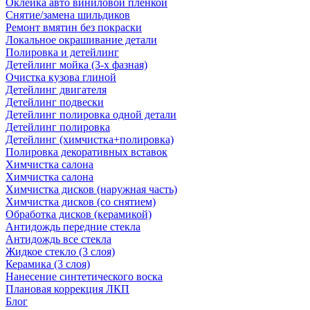
Оклейка авто виниловой пленкой
Снятие/замена шильдиков
Ремонт вмятин без покраски
Локальное окрашивание детали
Полировка и детейлинг
Детейлинг мойка (3-х фазная)
Очистка кузова глиной
Детейлинг двигателя
Детейлинг подвески
Детейлинг полировка одной детали
Детейлинг полировка
Детейлинг (химчистка+полировка)
Полировка декоративных вставок
Химчистка салона
Химчистка салона
Химчистка дисков (наружная часть)
Химчистка дисков (со снятием)
Обработка дисков (керамикой)
Антидождь передние стекла
Антидождь все стекла
Жидкое стекло (3 слоя)
Керамика (3 слоя)
Нанесение синтетического воска
Плановая коррекция ЛКП
Блог