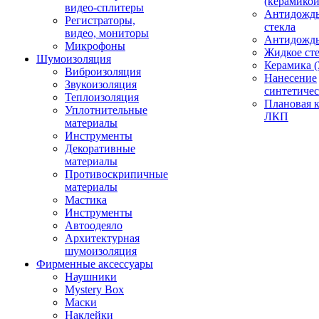
(керамикой
видео-сплитеры
Антидождь
Регистраторы,
стекла
видео, мониторы
Антидождь 
Микрофоны
Жидкое сте
Шумоизоляция
Керамика (
Виброизоляция
Нанесение
Звукоизоляция
синтетичес
Теплоизоляция
Плановая 
Уплотнительные
ЛКП
материалы
Инструменты
Декоративные
материалы
Противоскрипичные
материалы
Мастика
Инструменты
Автоодеяло
Архитектурная
шумоизоляция
Фирменные аксессуары
Наушники
Mystery Box
Маски
Наклейки