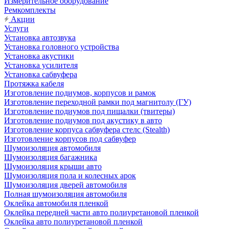
Измерительное оборудование
Ремкомплекты
Акции
Услуги
Установка автозвука
Установка головного устройства
Установка акустики
Установка усилителя
Установка сабвуфера
Протяжка кабеля
Изготовление подиумов, корпусов и рамок
Изготовление переходной рамки под магнитолу (ГУ)
Изготовление подиумов под пищалки (твитеры)
Изготовление подиумов под акустику в авто
Изготовление корпуса сабвуфера стелс (Stealth)
Изготовление корпусов под сабвуфер
Шумоизоляция автомобиля
Шумоизоляция багажника
Шумоизоляция крыши авто
Шумоизоляция пола и колесных арок
Шумоизоляция дверей автомобиля
Полная шумоизоляция автомобиля
Оклейка автомобиля пленкой
Оклейка передней части авто полиуретановой пленкой
Оклейка авто полиуретановой пленкой