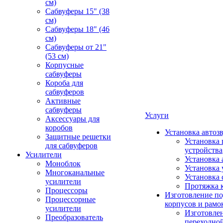
см)
Сабвуферы 15" (38
см)
Сабвуферы 18" (46
см)
Сабвуферы от 21"
(53 см)
Корпусные
сабвуферы
Короба для
сабвуферов
Активные
сабвуферы
Услуги
Аксессуары для
коробов
Установка автоз
Защитные решетки
Установка 
для сабвуферов
устройства
Усилители
Установка 
Моноблок
Установка 
Многоканальные
Установка 
усилители
Протяжка 
Процессоры
Изготовление п
Процессорные
корпусов и рамо
усилители
Изготовле
Преобразователь
переходно