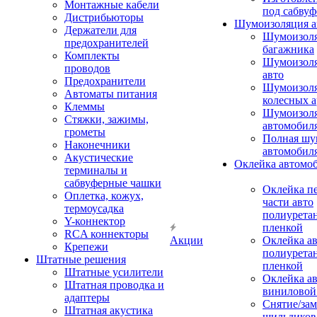
Монтажные кабели
под сабвуф
Дистрибьюторы
Шумоизоляция а
Держатели для
Шумоизол
предохранителей
багажника
Комплекты
Шумоизол
проводов
авто
Предохранители
Шумоизоля
Автоматы питания
колесных а
Клеммы
Шумоизоля
Стяжки, зажимы,
автомобил
грометы
Полная шу
Наконечники
автомобил
Акустические
Оклейка автомо
терминалы и
сабвуферные чашки
Оклейка п
Оплетка, кожух,
части авто
термоусадка
полиурета
Y-коннектор
пленкой
RCA коннекторы
Акции
Оклейка а
Крепежи
полиурета
Штатные решения
пленкой
Штатные усилители
Оклейка а
Штатная проводка и
виниловой
адаптеры
Снятие/зам
Штатная акустика
шильдиков