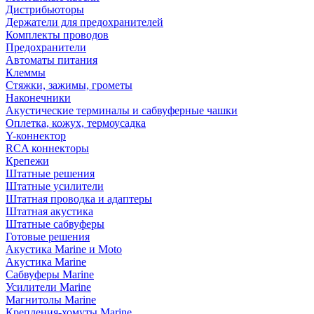
Дистрибьюторы
Держатели для предохранителей
Комплекты проводов
Предохранители
Автоматы питания
Клеммы
Стяжки, зажимы, грометы
Наконечники
Акустические терминалы и сабвуферные чашки
Оплетка, кожух, термоусадка
Y-коннектор
RCA коннекторы
Крепежи
Штатные решения
Штатные усилители
Штатная проводка и адаптеры
Штатная акустика
Штатные сабвуферы
Готовые решения
Акустика Marine и Moto
Акустика Marine
Сабвуферы Marine
Усилители Marine
Магнитолы Marine
Крепления-хомуты Marine