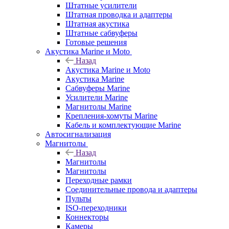
Штатные усилители
Штатная проводка и адаптеры
Штатная акустика
Штатные сабвуферы
Готовые решения
Акустика Marine и Moto
Назад
Акустика Marine и Moto
Акустика Marine
Сабвуферы Marine
Усилители Marine
Магнитолы Marine
Крепления-хомуты Marine
Кабель и комплектующие Marine
Автосигнализация
Магнитолы
Назад
Магнитолы
Магнитолы
Переходные рамки
Соединительные провода и адаптеры
Пульты
ISO-переходники
Коннекторы
Камеры