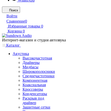
WhatsApp
Поиск
Войти
Сравнение
0
Избранные товары
0
Корзина
0
Интернет-магазин и студия автозвука
Каталог
Акустика
Высокочастотная
Драйверы
Мидбасы
Широкополосники
Среднечастотники
Компонентная
Коаксиальная
Кроссоверы
Конденсаторы
Раскрыв под
драйвер
Защитные сетки