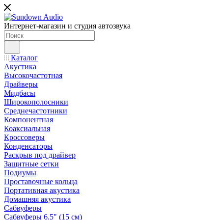
Интернет-магазин и студия автозвука
Каталог
Акустика
Высокочастотная
Драйверы
Мидбасы
Широкополосники
Среднечастотники
Компонентная
Коаксиальная
Кроссоверы
Конденсаторы
Раскрыв под драйвер
Защитные сетки
Подиумы
Проставочные кольца
Портативная акустика
Домашняя акустика
Сабвуферы
Сабвуферы 6.5" (15 см)