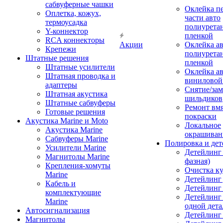
сабвуферные чашки
Оклейка п
Оплетка, кожух,
части авто
термоусадка
полиурета
Y-коннектор
пленкой
RCA коннекторы
Акции
Оклейка а
Крепежи
полиурета
Штатные решения
пленкой
Штатные усилители
Оклейка а
Штатная проводка и
виниловой
адаптеры
Снятие/зам
Штатная акустика
шильдиков
Штатные сабвуферы
Ремонт вмя
Готовые решения
покраски
Акустика Marine и Moto
Локальное
Акустика Marine
окрашиван
Сабвуферы Marine
Полировка и де
Усилители Marine
Детейлинг 
Магнитолы Marine
фазная)
Крепления-хомуты
Очистка ку
Marine
Детейлинг 
Кабель и
Детейлинг
комплектующие
Детейлинг
Marine
одной дета
Автосигнализация
Детейлинг
Магнитолы