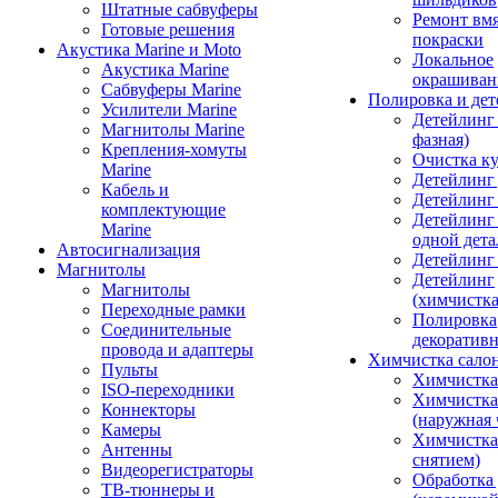
Штатные сабвуферы
Ремонт вмя
Готовые решения
покраски
Акустика Marine и Moto
Локальное
Акустика Marine
окрашиван
Сабвуферы Marine
Полировка и де
Усилители Marine
Детейлинг 
Магнитолы Marine
фазная)
Крепления-хомуты
Очистка ку
Marine
Детейлинг 
Кабель и
Детейлинг
комплектующие
Детейлинг
Marine
одной дета
Автосигнализация
Детейлинг
Магнитолы
Детейлинг
Магнитолы
(химчистк
Переходные рамки
Полировка
Соединительные
декоративн
провода и адаптеры
Химчистка сало
Пульты
Химчистка
ISO-переходники
Химчистка
Коннекторы
(наружная 
Камеры
Химчистка 
Антенны
снятием)
Видеорегистраторы
Обработка
ТВ-тюннеры и