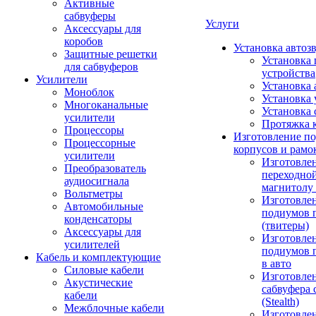
Активные
сабвуферы
Услуги
Аксессуары для
коробов
Установка автоз
Защитные решетки
Установка 
для сабвуферов
устройства
Усилители
Установка 
Моноблок
Установка 
Многоканальные
Установка 
усилители
Протяжка 
Процессоры
Изготовление п
Процессорные
корпусов и рамо
усилители
Изготовле
Преобразователь
переходно
аудиосигнала
магнитолу 
Вольтметры
Изготовле
Автомобильные
подиумов 
конденсаторы
(твитеры)
Аксессуары для
Изготовле
усилителей
подиумов 
Кабель и комплектующие
в авто
Силовые кабели
Изготовлен
Акустические
сабвуфера 
кабели
(Stealth)
Межблочные кабели
Изготовле