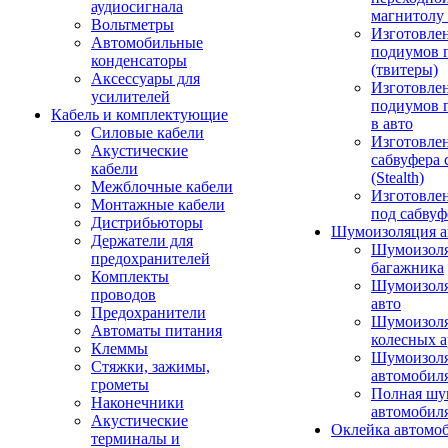
аудиосигнала
магнитолу 
Вольтметры
Изготовле
Автомобильные
подиумов 
конденсаторы
(твитеры)
Аксессуары для
Изготовле
усилителей
подиумов 
Кабель и комплектующие
в авто
Силовые кабели
Изготовлен
Акустические
сабвуфера 
кабели
(Stealth)
Межблочные кабели
Изготовле
Монтажные кабели
под сабвуф
Дистрибьюторы
Шумоизоляция а
Держатели для
Шумоизол
предохранителей
багажника
Комплекты
Шумоизол
проводов
авто
Предохранители
Шумоизоля
Автоматы питания
колесных а
Клеммы
Шумоизоля
Стяжки, зажимы,
автомобил
грометы
Полная шу
Наконечники
автомобил
Акустические
Оклейка автомо
терминалы и