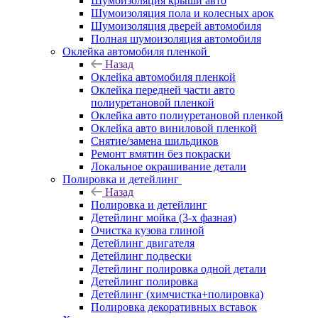
Шумоизоляция крыши авто
Шумоизоляция пола и колесных арок
Шумоизоляция дверей автомобиля
Полная шумоизоляция автомобиля
Оклейка автомобиля пленкой
Назад
Оклейка автомобиля пленкой
Оклейка передней части авто
полиуретановой пленкой
Оклейка авто полиуретановой пленкой
Оклейка авто виниловой пленкой
Снятие/замена шильдиков
Ремонт вмятин без покраски
Локальное окрашивание детали
Полировка и детейлинг
Назад
Полировка и детейлинг
Детейлинг мойка (3-х фазная)
Очистка кузова глиной
Детейлинг двигателя
Детейлинг подвески
Детейлинг полировка одной детали
Детейлинг полировка
Детейлинг (химчистка+полировка)
Полировка декоративных вставок