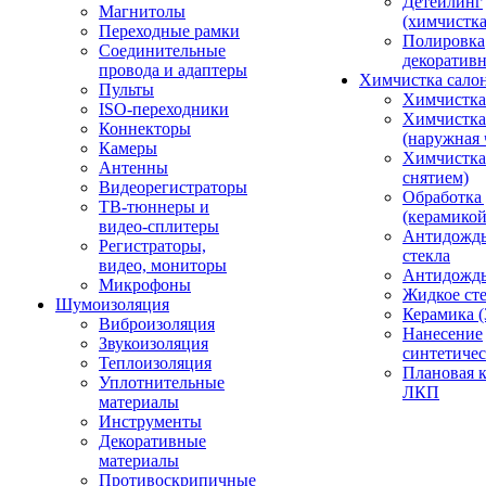
Детейлинг
Магнитолы
(химчистк
Переходные рамки
Полировка
Соединительные
декоративн
провода и адаптеры
Химчистка сало
Пульты
Химчистка
ISO-переходники
Химчистка
Коннекторы
(наружная 
Камеры
Химчистка 
Антенны
снятием)
Видеорегистраторы
Обработка
ТВ-тюннеры и
(керамикой
видео-сплитеры
Антидождь
Регистраторы,
стекла
видео, мониторы
Антидождь 
Микрофоны
Жидкое сте
Шумоизоляция
Керамика (
Виброизоляция
Нанесение
Звукоизоляция
синтетичес
Теплоизоляция
Плановая 
Уплотнительные
ЛКП
материалы
Инструменты
Декоративные
материалы
Противоскрипичные