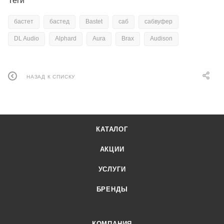
Теги
бастет
бастед
Bastet
саб
сабвуфер
DL Audio
Alphard
Aura
Brax
Audison
НАЗАД К СПИСКУ
КАТАЛОГ
АКЦИИ
УСЛУГИ
БРЕНДЫ
КОМПАНИЯ