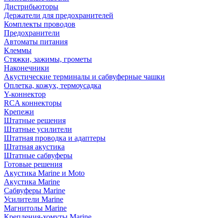
Дистрибьюторы
Держатели для предохранителей
Комплекты проводов
Предохранители
Автоматы питания
Клеммы
Стяжки, зажимы, грометы
Наконечники
Акустические терминалы и сабвуферные чашки
Оплетка, кожух, термоусадка
Y-коннектор
RCA коннекторы
Крепежи
Штатные решения
Штатные усилители
Штатная проводка и адаптеры
Штатная акустика
Штатные сабвуферы
Готовые решения
Акустика Marine и Moto
Акустика Marine
Сабвуферы Marine
Усилители Marine
Магнитолы Marine
Крепления-хомуты Marine