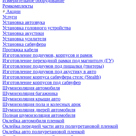
Измерительное оборудование
Ремкомплекты
Акции
Услуги
Установка автозвука
Установка головного устройства
Установка акустики
Установка усилителя
Установка сабвуфера
Протяжка кабеля
Изготовление подиумов, корпусов и рамок
Изготовление переходной рамки под магнитолу (ГУ)
Изготовление подиумов под пищалки (твитеры)
Изготовление подиумов под акустику в авто
Изготовление корпуса сабвуфера стелс (Stealth)
Изготовление корпусов под сабвуфер
Шумоизоляция автомобиля
Шумоизоляция багажника
Шумоизоляция крыши авто
Шумоизоляция пола и колесных арок
Шумоизоляция дверей автомобиля
Полная шумоизоляция автомобиля
Оклейка автомобиля пленкой
Оклейка передней части авто полиуретановой пленкой
Оклейка авто полиуретановой пленкой