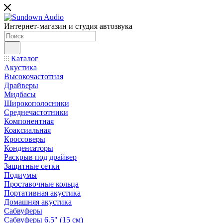
Интернет-магазин и студия автозвука
Каталог
Акустика
Высокочастотная
Драйверы
Мидбасы
Широкополосники
Среднечастотники
Компонентная
Коаксиальная
Кроссоверы
Конденсаторы
Раскрыв под драйвер
Защитные сетки
Подиумы
Проставочные кольца
Портативная акустика
Домашняя акустика
Сабвуферы
Сабвуферы 6.5" (15 см)