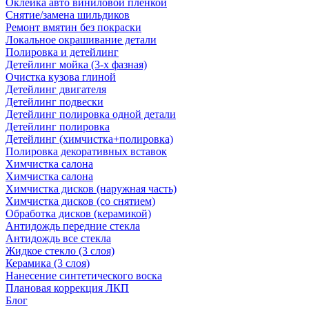
Оклейка авто виниловой пленкой
Снятие/замена шильдиков
Ремонт вмятин без покраски
Локальное окрашивание детали
Полировка и детейлинг
Детейлинг мойка (3-х фазная)
Очистка кузова глиной
Детейлинг двигателя
Детейлинг подвески
Детейлинг полировка одной детали
Детейлинг полировка
Детейлинг (химчистка+полировка)
Полировка декоративных вставок
Химчистка салона
Химчистка салона
Химчистка дисков (наружная часть)
Химчистка дисков (со снятием)
Обработка дисков (керамикой)
Антидождь передние стекла
Антидождь все стекла
Жидкое стекло (3 слоя)
Керамика (3 слоя)
Нанесение синтетического воска
Плановая коррекция ЛКП
Блог