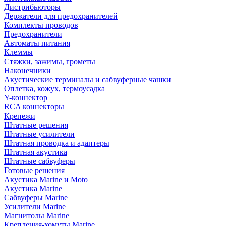
Дистрибьюторы
Держатели для предохранителей
Комплекты проводов
Предохранители
Автоматы питания
Клеммы
Стяжки, зажимы, грометы
Наконечники
Акустические терминалы и сабвуферные чашки
Оплетка, кожух, термоусадка
Y-коннектор
RCA коннекторы
Крепежи
Штатные решения
Штатные усилители
Штатная проводка и адаптеры
Штатная акустика
Штатные сабвуферы
Готовые решения
Акустика Marine и Moto
Акустика Marine
Сабвуферы Marine
Усилители Marine
Магнитолы Marine
Крепления-хомуты Marine