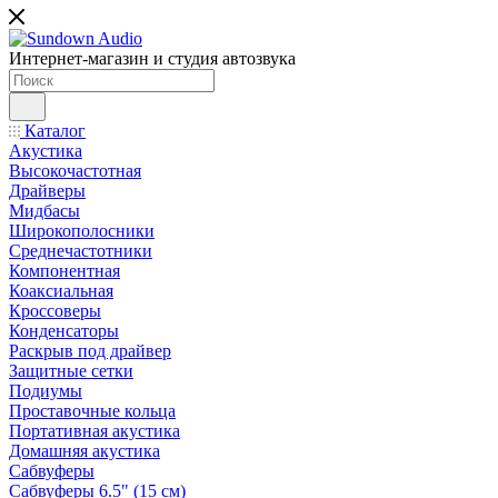
Интернет-магазин и студия автозвука
Каталог
Акустика
Высокочастотная
Драйверы
Мидбасы
Широкополосники
Среднечастотники
Компонентная
Коаксиальная
Кроссоверы
Конденсаторы
Раскрыв под драйвер
Защитные сетки
Подиумы
Проставочные кольца
Портативная акустика
Домашняя акустика
Сабвуферы
Сабвуферы 6.5" (15 см)