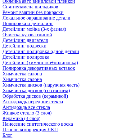
Оклейка авто виниловой пленкой
Снятие/замена шильдиков
Ремонт вмятин без покраски
Локальное окрашивание детали
Полировка и детейлинг
Детейлинг мойка (3-х фазная)
Очистка кузова глиной
Детейлинг двигателя
Детейлинг подвески
Детейлинг полировка одной детали
Детейлинг полировка
Детейлинг (химчистка+полировка)
Полировка декоративных вставок
Химчистка салона
Химчистка салона
Химчистка дисков (наружная часть)
Химчистка дисков (со снятием)
Обработка дисков (керамикой)
Антидождь передние стекла
Антидождь все стекла
Жидкое стекло (3 слоя)
Керамика (3 слоя)
Нанесение синтетического воска
Плановая коррекция ЛКП
Блог