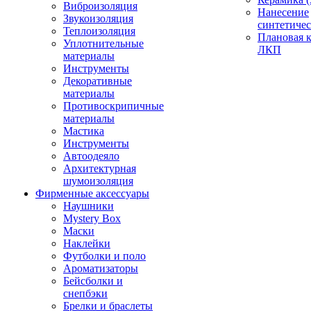
Виброизоляция
Нанесение
Звукоизоляция
синтетичес
Теплоизоляция
Плановая 
Уплотнительные
ЛКП
материалы
Инструменты
Декоративные
материалы
Противоскрипичные
материалы
Мастика
Инструменты
Автоодеяло
Архитектурная
шумоизоляция
Фирменные аксессуары
Наушники
Mystery Box
Маски
Наклейки
Футболки и поло
Ароматизаторы
Бейсболки и
снепбэки
Брелки и браслеты