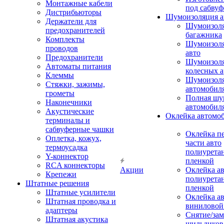
Монтажные кабели
под сабвуф
Дистрибьюторы
Шумоизоляция а
Держатели для
Шумоизол
предохранителей
багажника
Комплекты
Шумоизол
проводов
авто
Предохранители
Шумоизоля
Автоматы питания
колесных а
Клеммы
Шумоизоля
Стяжки, зажимы,
автомобил
грометы
Полная шу
Наконечники
автомобил
Акустические
Оклейка автомо
терминалы и
сабвуферные чашки
Оклейка п
Оплетка, кожух,
части авто
термоусадка
полиурета
Y-коннектор
пленкой
RCA коннекторы
Акции
Оклейка а
Крепежи
полиурета
Штатные решения
пленкой
Штатные усилители
Оклейка а
Штатная проводка и
виниловой
адаптеры
Снятие/зам
Штатная акустика
шильдиков