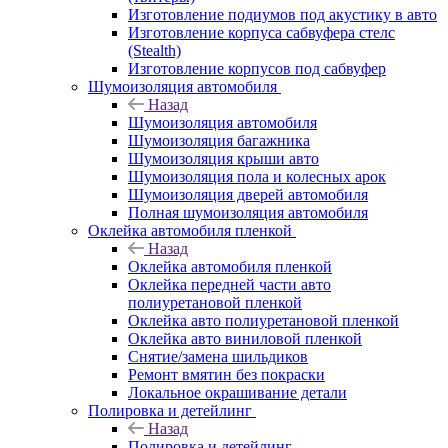
Изготовление подиумов под акустику в авто
Изготовление корпуса сабвуфера стелс
(Stealth)
Изготовление корпусов под сабвуфер
Шумоизоляция автомобиля
Назад
Шумоизоляция автомобиля
Шумоизоляция багажника
Шумоизоляция крыши авто
Шумоизоляция пола и колесных арок
Шумоизоляция дверей автомобиля
Полная шумоизоляция автомобиля
Оклейка автомобиля пленкой
Назад
Оклейка автомобиля пленкой
Оклейка передней части авто
полиуретановой пленкой
Оклейка авто полиуретановой пленкой
Оклейка авто виниловой пленкой
Снятие/замена шильдиков
Ремонт вмятин без покраски
Локальное окрашивание детали
Полировка и детейлинг
Назад
Полировка и детейлинг