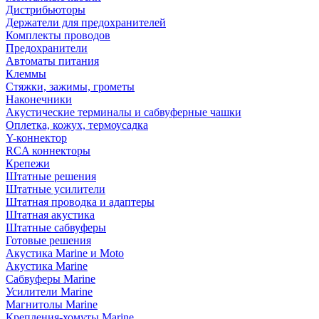
Дистрибьюторы
Держатели для предохранителей
Комплекты проводов
Предохранители
Автоматы питания
Клеммы
Стяжки, зажимы, грометы
Наконечники
Акустические терминалы и сабвуферные чашки
Оплетка, кожух, термоусадка
Y-коннектор
RCA коннекторы
Крепежи
Штатные решения
Штатные усилители
Штатная проводка и адаптеры
Штатная акустика
Штатные сабвуферы
Готовые решения
Акустика Marine и Moto
Акустика Marine
Сабвуферы Marine
Усилители Marine
Магнитолы Marine
Крепления-хомуты Marine