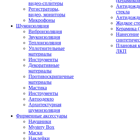
(керамикой
видео-сплитеры
Антидождь
Регистраторы,
стекла
видео, мониторы
Антидождь 
Микрофоны
Жидкое сте
Шумоизоляция
Керамика (
Виброизоляция
Нанесение
Звукоизоляция
синтетичес
Теплоизоляция
Плановая 
Уплотнительные
ЛКП
материалы
Инструменты
Декоративные
материалы
Противоскрипичные
материалы
Мастика
Инструменты
Автоодеяло
Архитектурная
шумоизоляция
Фирменные аксессуары
Наушники
Mystery Box
Маски
Наклейки