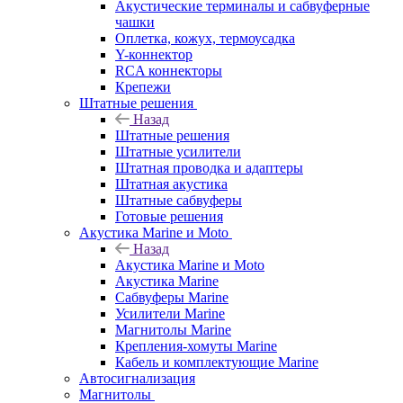
Акустические терминалы и сабвуферные
чашки
Оплетка, кожух, термоусадка
Y-коннектор
RCA коннекторы
Крепежи
Штатные решения
Назад
Штатные решения
Штатные усилители
Штатная проводка и адаптеры
Штатная акустика
Штатные сабвуферы
Готовые решения
Акустика Marine и Moto
Назад
Акустика Marine и Moto
Акустика Marine
Сабвуферы Marine
Усилители Marine
Магнитолы Marine
Крепления-хомуты Marine
Кабель и комплектующие Marine
Автосигнализация
Магнитолы