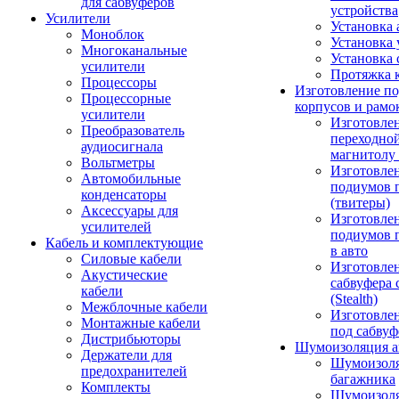
для сабвуферов
устройства
Усилители
Установка 
Моноблок
Установка 
Многоканальные
Установка 
усилители
Протяжка 
Процессоры
Изготовление п
Процессорные
корпусов и рамо
усилители
Изготовле
Преобразователь
переходно
аудиосигнала
магнитолу 
Вольтметры
Изготовле
Автомобильные
подиумов 
конденсаторы
(твитеры)
Аксессуары для
Изготовле
усилителей
подиумов 
Кабель и комплектующие
в авто
Силовые кабели
Изготовлен
Акустические
сабвуфера 
кабели
(Stealth)
Межблочные кабели
Изготовле
Монтажные кабели
под сабвуф
Дистрибьюторы
Шумоизоляция а
Держатели для
Шумоизол
предохранителей
багажника
Комплекты
Шумоизол