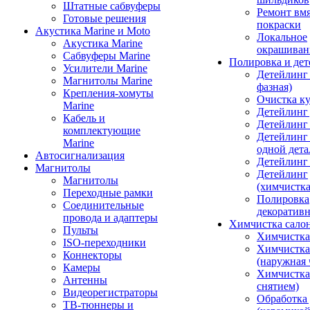
Штатные сабвуферы
Ремонт вмя
Готовые решения
покраски
Акустика Marine и Moto
Локальное
Акустика Marine
окрашиван
Сабвуферы Marine
Полировка и де
Усилители Marine
Детейлинг 
Магнитолы Marine
фазная)
Крепления-хомуты
Очистка ку
Marine
Детейлинг 
Кабель и
Детейлинг
комплектующие
Детейлинг
Marine
одной дета
Автосигнализация
Детейлинг
Магнитолы
Детейлинг
Магнитолы
(химчистк
Переходные рамки
Полировка
Соединительные
декоративн
провода и адаптеры
Химчистка сало
Пульты
Химчистка
ISO-переходники
Химчистка
Коннекторы
(наружная 
Камеры
Химчистка 
Антенны
снятием)
Видеорегистраторы
Обработка
ТВ-тюннеры и