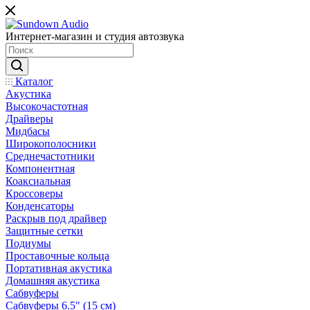
Интернет-магазин и студия автозвука
Каталог
Акустика
Высокочастотная
Драйверы
Мидбасы
Широкополосники
Среднечастотники
Компонентная
Коаксиальная
Кроссоверы
Конденсаторы
Раскрыв под драйвер
Защитные сетки
Подиумы
Проставочные кольца
Портативная акустика
Домашняя акустика
Сабвуферы
Сабвуферы 6.5" (15 см)