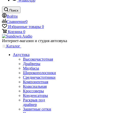
WhatsApp
Поиск
Войти
Сравнение
0
Избранные товары
0
Корзина
0
Интернет-магазин и студия автозвука
Каталог
Акустика
Высокочастотная
Драйверы
Мидбасы
Широкополосники
Среднечастотники
Компонентная
Коаксиальная
Кроссоверы
Конденсаторы
Раскрыв под
драйвер
Защитные сетки