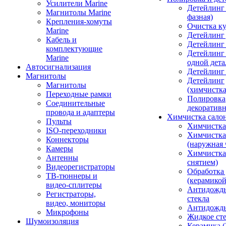
Усилители Marine
Детейлинг 
Магнитолы Marine
фазная)
Крепления-хомуты
Очистка ку
Marine
Детейлинг 
Кабель и
Детейлинг
комплектующие
Детейлинг
Marine
одной дета
Автосигнализация
Детейлинг
Магнитолы
Детейлинг
Магнитолы
(химчистк
Переходные рамки
Полировка
Соединительные
декоративн
провода и адаптеры
Химчистка сало
Пульты
Химчистка
ISO-переходники
Химчистка
Коннекторы
(наружная 
Камеры
Химчистка 
Антенны
снятием)
Видеорегистраторы
Обработка
ТВ-тюннеры и
(керамикой
видео-сплитеры
Антидождь
Регистраторы,
стекла
видео, мониторы
Антидождь 
Микрофоны
Жидкое сте
Шумоизоляция
Керамика (