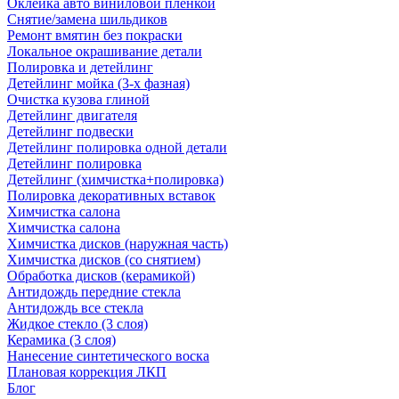
Оклейка авто виниловой пленкой
Снятие/замена шильдиков
Ремонт вмятин без покраски
Локальное окрашивание детали
Полировка и детейлинг
Детейлинг мойка (3-х фазная)
Очистка кузова глиной
Детейлинг двигателя
Детейлинг подвески
Детейлинг полировка одной детали
Детейлинг полировка
Детейлинг (химчистка+полировка)
Полировка декоративных вставок
Химчистка салона
Химчистка салона
Химчистка дисков (наружная часть)
Химчистка дисков (со снятием)
Обработка дисков (керамикой)
Антидождь передние стекла
Антидождь все стекла
Жидкое стекло (3 слоя)
Керамика (3 слоя)
Нанесение синтетического воска
Плановая коррекция ЛКП
Блог