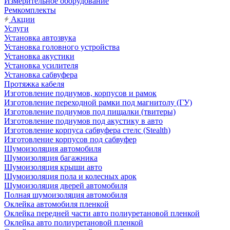
Измерительное оборудование
Ремкомплекты
Акции
Услуги
Установка автозвука
Установка головного устройства
Установка акустики
Установка усилителя
Установка сабвуфера
Протяжка кабеля
Изготовление подиумов, корпусов и рамок
Изготовление переходной рамки под магнитолу (ГУ)
Изготовление подиумов под пищалки (твитеры)
Изготовление подиумов под акустику в авто
Изготовление корпуса сабвуфера стелс (Stealth)
Изготовление корпусов под сабвуфер
Шумоизоляция автомобиля
Шумоизоляция багажника
Шумоизоляция крыши авто
Шумоизоляция пола и колесных арок
Шумоизоляция дверей автомобиля
Полная шумоизоляция автомобиля
Оклейка автомобиля пленкой
Оклейка передней части авто полиуретановой пленкой
Оклейка авто полиуретановой пленкой