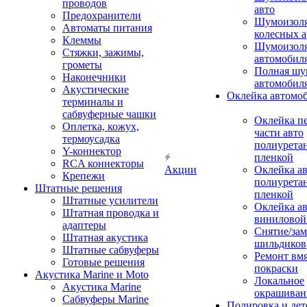
проводов
авто
Предохранители
Шумоизоля
Автоматы питания
колесных а
Клеммы
Шумоизоля
Стяжки, зажимы,
автомобил
грометы
Полная шу
Наконечники
автомобил
Акустические
Оклейка автомо
терминалы и
сабвуферные чашки
Оклейка п
Оплетка, кожух,
части авто
термоусадка
полиурета
Y-коннектор
пленкой
RCA коннекторы
Акции
Оклейка а
Крепежи
полиурета
Штатные решения
пленкой
Штатные усилители
Оклейка а
Штатная проводка и
виниловой
адаптеры
Снятие/зам
Штатная акустика
шильдиков
Штатные сабвуферы
Ремонт вмя
Готовые решения
покраски
Акустика Marine и Moto
Локальное
Акустика Marine
окрашиван
Сабвуферы Marine
Полировка и де