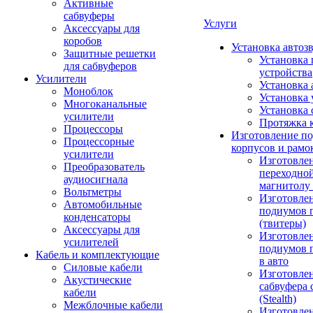
Активные
сабвуферы
Услуги
Аксессуары для
коробов
Установка автоз
Защитные решетки
Установка 
для сабвуферов
устройства
Усилители
Установка 
Моноблок
Установка 
Многоканальные
Установка 
усилители
Протяжка 
Процессоры
Изготовление п
Процессорные
корпусов и рамо
усилители
Изготовле
Преобразователь
переходно
аудиосигнала
магнитолу 
Вольтметры
Изготовле
Автомобильные
подиумов 
конденсаторы
(твитеры)
Аксессуары для
Изготовле
усилителей
подиумов 
Кабель и комплектующие
в авто
Силовые кабели
Изготовлен
Акустические
сабвуфера 
кабели
(Stealth)
Межблочные кабели
Изготовле