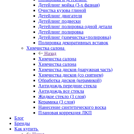
Детейлинг мойка (3-х фазная)
Очистка кузова глиной
Детейлинг двигателя
Детейлинг подвески
Детейлинг полировка одной детали
Детейлинг полировка
Детейлинг (химчистка+полировка)
Полировка декоративных вставок
Химчистка салона
Назад
Химчистка салона
Химчистка салона
Химчистка дисков (наружная часть)
Химчистка дисков (со снятием)
Обработка дисков (керамикой)
Антидождь передние стекла
Антидождь все стекла
Жидкое стекло (3 слоя)
Керамика (3 слоя)
Нанесение синтетического воска
Плановая коррекция ЛКП
Блог
Бренды
Как купить