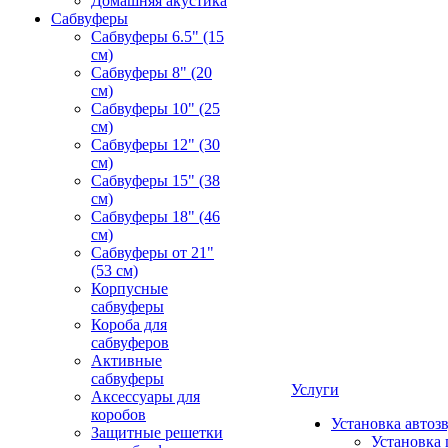
Домашняя акустика
Сабвуферы
Сабвуферы 6.5" (15
см)
Сабвуферы 8" (20
см)
Сабвуферы 10" (25
см)
Сабвуферы 12" (30
см)
Сабвуферы 15" (38
см)
Сабвуферы 18" (46
см)
Сабвуферы от 21"
(53 см)
Корпусные
сабвуферы
Короба для
сабвуферов
Активные
сабвуферы
Услуги
Аксессуары для
коробов
Установка автоз
Защитные решетки
Установка 