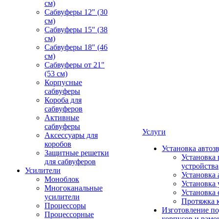
см)
Сабвуферы 12" (30
см)
Сабвуферы 15" (38
см)
Сабвуферы 18" (46
см)
Сабвуферы от 21"
(53 см)
Корпусные
сабвуферы
Короба для
сабвуферов
Активные
сабвуферы
Услуги
Аксессуары для
коробов
Установка автоз
Защитные решетки
Установка 
для сабвуферов
устройства
Усилители
Установка 
Моноблок
Установка 
Многоканальные
Установка 
усилители
Протяжка 
Процессоры
Изготовление п
Процессорные
корпусов и рамо