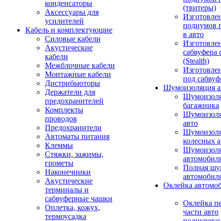
конденсаторы
(твитеры)
Аксессуары для
Изготовле
усилителей
подиумов 
Кабель и комплектующие
в авто
Силовые кабели
Изготовлен
Акустические
сабвуфера 
кабели
(Stealth)
Межблочные кабели
Изготовле
Монтажные кабели
под сабвуф
Дистрибьюторы
Шумоизоляция а
Держатели для
Шумоизол
предохранителей
багажника
Комплекты
Шумоизол
проводов
авто
Предохранители
Шумоизоля
Автоматы питания
колесных а
Клеммы
Шумоизоля
Стяжки, зажимы,
автомобил
грометы
Полная шу
Наконечники
автомобил
Акустические
Оклейка автомо
терминалы и
сабвуферные чашки
Оклейка п
Оплетка, кожух,
части авто
термоусадка
полиурета