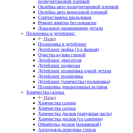
полиуретановой пленкой
Оклейка авто полиуретановой пленкой
Оклейка авто виниловой пленкой
Снятие/замена шильдиков
Ремонт вмятин без покраски
Локальное окрашивание детали
Полировка и детейлинг
Назад
Полировка и детейлинг
Детейлинг мойка (3-х фазная)
Очистка кузова глиной
Детейлинг двигателя
Детейлинг подвески
Детейлинг полировка одной детали
Детейлинг полировка
Детейлинг (химчистка+полировка)
Полировка декоративных вставок
Химчистка салона
Назад
Химчистка салона
Химчистка салона
Химчистка дисков (наружная часть)
Химчистка дисков (со снятием)
Обработка дисков (керамикой)
Антидождь передние стекла