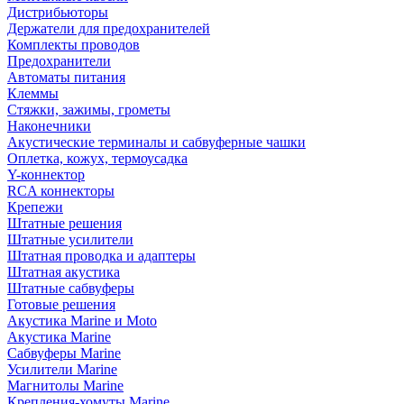
Дистрибьюторы
Держатели для предохранителей
Комплекты проводов
Предохранители
Автоматы питания
Клеммы
Стяжки, зажимы, грометы
Наконечники
Акустические терминалы и сабвуферные чашки
Оплетка, кожух, термоусадка
Y-коннектор
RCA коннекторы
Крепежи
Штатные решения
Штатные усилители
Штатная проводка и адаптеры
Штатная акустика
Штатные сабвуферы
Готовые решения
Акустика Marine и Moto
Акустика Marine
Сабвуферы Marine
Усилители Marine
Магнитолы Marine
Крепления-хомуты Marine