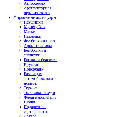
Автоодеяло
Архитектурная
шумоизоляция
Фирменные аксессуары
Наушники
Mystery Box
Маски
Наклейки
Футболки и поло
Ароматизаторы
Бейсболки и
снепбэки
Брелки и браслеты
Кружки
Повербанк
Рамки для
автомобильного
номера
Термосы
Толстовки и худи
Флеш накопители
Шапки
Подарочные
сертификаты
Другое