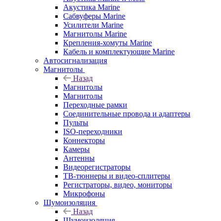
Акустика Marine
Сабвуферы Marine
Усилители Marine
Магнитолы Marine
Крепления-хомуты Marine
Кабель и комплектующие Marine
Автосигнализация
Магнитолы
Назад
Магнитолы
Магнитолы
Переходные рамки
Соединительные провода и адаптеры
Пульты
ISO-переходники
Коннекторы
Камеры
Антенны
Видеорегистраторы
ТВ-тюннеры и видео-сплитеры
Регистраторы, видео, мониторы
Микрофоны
Шумоизоляция
Назад
Шумоизоляция