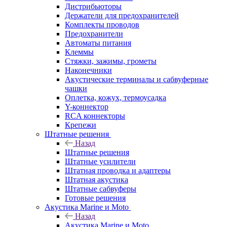
Дистрибьюторы
Держатели для предохранителей
Комплекты проводов
Предохранители
Автоматы питания
Клеммы
Стяжки, зажимы, грометы
Наконечники
Акустические терминалы и сабвуферные
чашки
Оплетка, кожух, термоусадка
Y-коннектор
RCA коннекторы
Крепежи
Штатные решения
Назад
Штатные решения
Штатные усилители
Штатная проводка и адаптеры
Штатная акустика
Штатные сабвуферы
Готовые решения
Акустика Marine и Moto
Назад
Акустика Marine и Moto