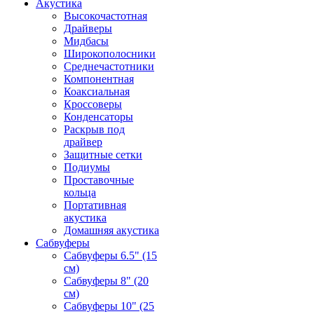
Акустика
Высокочастотная
Драйверы
Мидбасы
Широкополосники
Среднечастотники
Компонентная
Коаксиальная
Кроссоверы
Конденсаторы
Раскрыв под
драйвер
Защитные сетки
Подиумы
Проставочные
кольца
Портативная
акустика
Домашняя акустика
Сабвуферы
Сабвуферы 6.5" (15
см)
Сабвуферы 8" (20
см)
Сабвуферы 10" (25