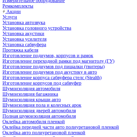
Измерительное оборудование
Ремкомплекты
Акции
Услуги
Установка автозвука
Установка головного устройства
Установка акустики
Установка усилителя
Установка сабвуфера
Протяжка кабеля
Изготовление подиумов, корпусов и рамок
Изготовление переходной рамки под магнитолу (ГУ)
Изготовление подиумов под пищалки (твитеры)
Изготовление подиумов под акустику в авто
Изготовление корпуса сабвуфера стелс (Stealth)
Изготовление корпусов под сабвуфер
Шумоизоляция автомобиля
Шумоизоляция багажника
Шумоизоляция крыши авто
Шумоизоляция пола и колесных арок
Шумоизоляция дверей автомобиля
Полная шумоизоляция автомобиля
Оклейка автомобиля пленкой
Оклейка передней части авто полиуретановой пленкой
Оклейка авто полиуретановой пленкой