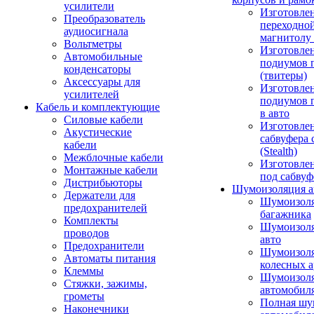
усилители
Изготовле
Преобразователь
переходно
аудиосигнала
магнитолу 
Вольтметры
Изготовле
Автомобильные
подиумов 
конденсаторы
(твитеры)
Аксессуары для
Изготовле
усилителей
подиумов 
Кабель и комплектующие
в авто
Силовые кабели
Изготовлен
Акустические
сабвуфера 
кабели
(Stealth)
Межблочные кабели
Изготовле
Монтажные кабели
под сабвуф
Дистрибьюторы
Шумоизоляция а
Держатели для
Шумоизол
предохранителей
багажника
Комплекты
Шумоизол
проводов
авто
Предохранители
Шумоизоля
Автоматы питания
колесных а
Клеммы
Шумоизоля
Стяжки, зажимы,
автомобил
грометы
Полная шу
Наконечники