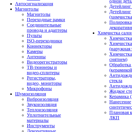
одной дета
Автосигнализация
Детейлинг
Магнитолы
Детейлинг
Магнитолы
(химчистк
Переходные рамки
Полировка
Соединительные
декоративн
провода и адаптеры
Химчистка сало
Пульты
Химчистка
ISO-переходники
Химчистка
Коннекторы
(наружная 
Камеры
Химчистка 
Антенны
снятием)
Видеорегистраторы
Обработка
ТВ-тюннеры и
(керамикой
видео-сплитеры
Антидождь
Регистраторы,
стекла
видео, мониторы
Антидождь 
Микрофоны
Жидкое сте
Шумоизоляция
Керамика (
Виброизоляция
Нанесение
Звукоизоляция
синтетичес
Теплоизоляция
Плановая 
Уплотнительные
ЛКП
материалы
Инструменты
Декоративные