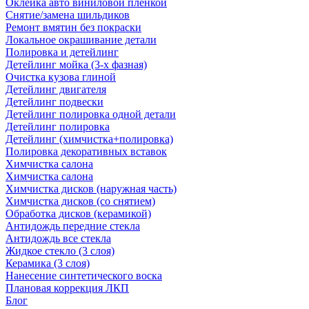
Оклейка авто виниловой пленкой
Снятие/замена шильдиков
Ремонт вмятин без покраски
Локальное окрашивание детали
Полировка и детейлинг
Детейлинг мойка (3-х фазная)
Очистка кузова глиной
Детейлинг двигателя
Детейлинг подвески
Детейлинг полировка одной детали
Детейлинг полировка
Детейлинг (химчистка+полировка)
Полировка декоративных вставок
Химчистка салона
Химчистка салона
Химчистка дисков (наружная часть)
Химчистка дисков (со снятием)
Обработка дисков (керамикой)
Антидождь передние стекла
Антидождь все стекла
Жидкое стекло (3 слоя)
Керамика (3 слоя)
Нанесение синтетического воска
Плановая коррекция ЛКП
Блог