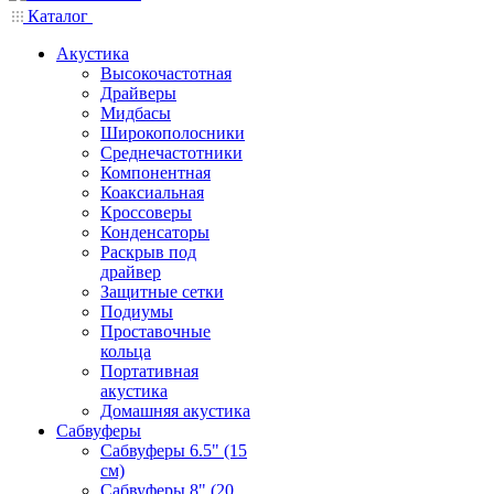
Каталог
Акустика
Высокочастотная
Драйверы
Мидбасы
Широкополосники
Среднечастотники
Компонентная
Коаксиальная
Кроссоверы
Конденсаторы
Раскрыв под
драйвер
Защитные сетки
Подиумы
Проставочные
кольца
Портативная
акустика
Домашняя акустика
Сабвуферы
Сабвуферы 6.5" (15
см)
Сабвуферы 8" (20