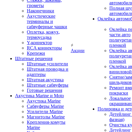
Стяжки, зажимы,
автомобил
грометы
Полная шу
Наконечники
автомобил
Акустические
Оклейка автомо
терминалы и
сабвуферные чашки
Оклейка п
Оплетка, кожух,
части авто
термоусадка
полиурета
Y-коннектор
пленкой
RCA коннекторы
Акции
Оклейка а
Крепежи
полиурета
Штатные решения
пленкой
Штатные усилители
Оклейка а
Штатная проводка и
виниловой
адаптеры
Снятие/зам
Штатная акустика
шильдиков
Штатные сабвуферы
Ремонт вмя
Готовые решения
покраски
Акустика Marine и Moto
Локальное
Акустика Marine
окрашиван
Сабвуферы Marine
Полировка и де
Усилители Marine
Детейлинг 
Магнитолы Marine
фазная)
Крепления-хомуты
Очистка ку
Marine
Детейлинг 