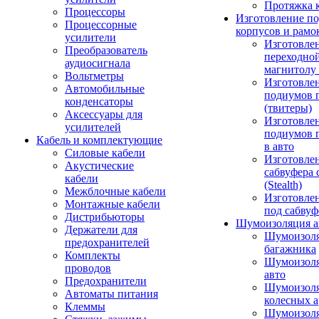
Протяжка 
Процессоры
Изготовление п
Процессорные
корпусов и рамо
усилители
Изготовле
Преобразователь
переходно
аудиосигнала
магнитолу 
Вольтметры
Изготовле
Автомобильные
подиумов 
конденсаторы
(твитеры)
Аксессуары для
Изготовле
усилителей
подиумов 
Кабель и комплектующие
в авто
Силовые кабели
Изготовлен
Акустические
сабвуфера 
кабели
(Stealth)
Межблочные кабели
Изготовле
Монтажные кабели
под сабвуф
Дистрибьюторы
Шумоизоляция а
Держатели для
Шумоизол
предохранителей
багажника
Комплекты
Шумоизол
проводов
авто
Предохранители
Шумоизоля
Автоматы питания
колесных а
Клеммы
Шумоизоля