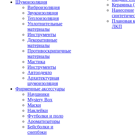
Шумоизоляция
Керамика (
Виброизоляция
Нанесение
Звукоизоляция
синтетичес
Теплоизоляция
Плановая 
Уплотнительные
ЛКП
материалы
Инструменты
Декоративные
материалы
Противоскрипичные
материалы
Мастика
Инструменты
Автоодеяло
Архитектурная
шумоизоляция
Фирменные аксессуары
Наушники
Mystery Box
Маски
Наклейки
Футболки и поло
Ароматизаторы
Бейсболки и
снепбэки