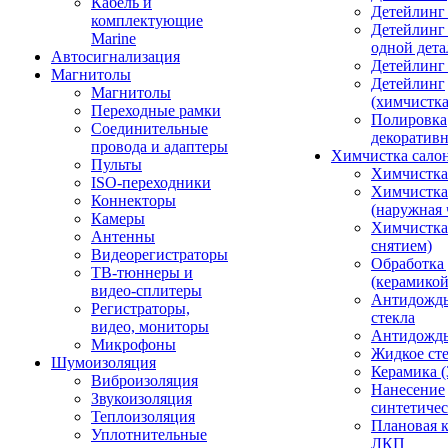
Кабель и
Детейлинг
комплектующие
Детейлинг
Marine
одной дета
Автосигнализация
Детейлинг
Магнитолы
Детейлинг
Магнитолы
(химчистк
Переходные рамки
Полировка
Соединительные
декоративн
провода и адаптеры
Химчистка сало
Пульты
Химчистка
ISO-переходники
Химчистка
Коннекторы
(наружная 
Камеры
Химчистка 
Антенны
снятием)
Видеорегистраторы
Обработка
ТВ-тюннеры и
(керамикой
видео-сплитеры
Антидождь
Регистраторы,
стекла
видео, мониторы
Антидождь 
Микрофоны
Жидкое сте
Шумоизоляция
Керамика (
Виброизоляция
Нанесение
Звукоизоляция
синтетичес
Теплоизоляция
Плановая 
Уплотнительные
ЛКП