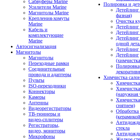
Сабвуферы Marine
Полировка и де
Усилители Marine
Детейлинг 
Магнитолы Marine
фазная)
Крепления-хомуты
Очистка ку
Marine
Детейлинг 
Кабель и
Детейлинг
комплектующие
Детейлинг
Marine
одной дета
Автосигнализация
Детейлинг
Магнитолы
Детейлинг
Магнитолы
(химчистк
Переходные рамки
Полировка
Соединительные
декоративн
провода и адаптеры
Химчистка сало
Пульты
Химчистка
ISO-переходники
Химчистка
Коннекторы
(наружная 
Камеры
Химчистка 
Антенны
снятием)
Видеорегистраторы
Обработка
ТВ-тюннеры и
(керамикой
видео-сплитеры
Антидождь
Регистраторы,
стекла
видео, мониторы
Антидождь 
Микрофоны
Жидкое сте