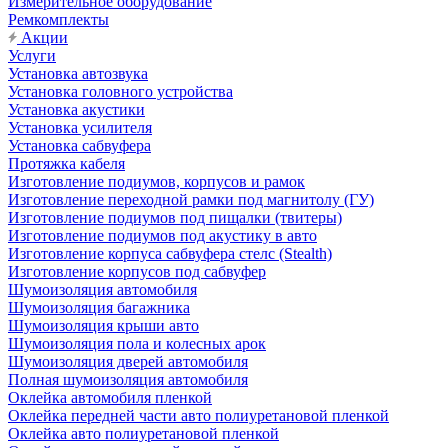
Измерительное оборудование
Ремкомплекты
Акции
Услуги
Установка автозвука
Установка головного устройства
Установка акустики
Установка усилителя
Установка сабвуфера
Протяжка кабеля
Изготовление подиумов, корпусов и рамок
Изготовление переходной рамки под магнитолу (ГУ)
Изготовление подиумов под пищалки (твитеры)
Изготовление подиумов под акустику в авто
Изготовление корпуса сабвуфера стелс (Stealth)
Изготовление корпусов под сабвуфер
Шумоизоляция автомобиля
Шумоизоляция багажника
Шумоизоляция крыши авто
Шумоизоляция пола и колесных арок
Шумоизоляция дверей автомобиля
Полная шумоизоляция автомобиля
Оклейка автомобиля пленкой
Оклейка передней части авто полиуретановой пленкой
Оклейка авто полиуретановой пленкой