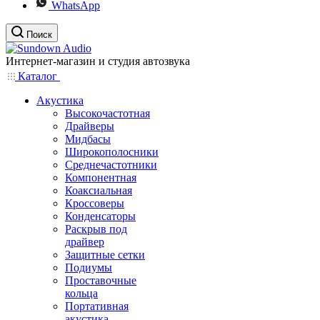
WhatsApp
Поиск
Интернет-магазин и студия автозвука
Каталог
Акустика
Высокочастотная
Драйверы
Мидбасы
Широкополосники
Среднечастотники
Компонентная
Коаксиальная
Кроссоверы
Конденсаторы
Раскрыв под
драйвер
Защитные сетки
Подиумы
Проставочные
кольца
Портативная
акустика