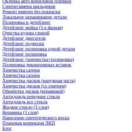
Оклейка авто виниловой пленкой
Снятие/замена шильдиков
Ремонт вмятин без покраски
Локальное окрашивание детали
Полировка и детейлинг
Детейлинг мойка (3-х фазная)
Очистка кузова глиной
Детейлинг двигателя
Детейлинг подвески
Детейлинг полировка одной детали
Детейлинг полировка
Детейлинг (химчистка+полировка)
Полировка декоративных вставок
Химчистка салона
Химчистка салона
Химчистка дисков (наружная часть)
Химчистка дисков (со снятием)
Обработка дисков (керамикой)
Антидождь передние стекла
Антидождь все стекла
Жидкое стекло (3 слоя)
Керамика (3 слоя)
Нанесение синтетического воска
Плановая коррекция ЛКП
Блог