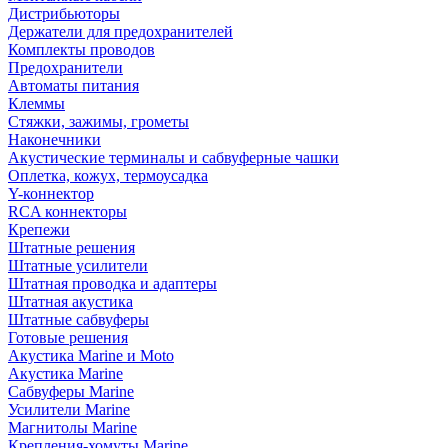
Дистрибьюторы
Держатели для предохранителей
Комплекты проводов
Предохранители
Автоматы питания
Клеммы
Стяжки, зажимы, грометы
Наконечники
Акустические терминалы и сабвуферные чашки
Оплетка, кожух, термоусадка
Y-коннектор
RCA коннекторы
Крепежи
Штатные решения
Штатные усилители
Штатная проводка и адаптеры
Штатная акустика
Штатные сабвуферы
Готовые решения
Акустика Marine и Moto
Акустика Marine
Сабвуферы Marine
Усилители Marine
Магнитолы Marine
Крепления-хомуты Marine