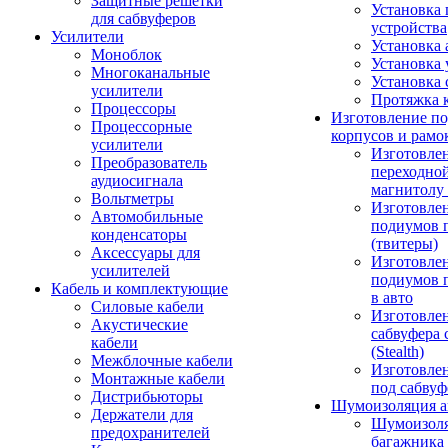
Защитные решетки
Установка 
для сабвуферов
устройства
Усилители
Установка 
Моноблок
Установка 
Многоканальные
Установка 
усилители
Протяжка 
Процессоры
Изготовление п
Процессорные
корпусов и рамо
усилители
Изготовле
Преобразователь
переходно
аудиосигнала
магнитолу 
Вольтметры
Изготовле
Автомобильные
подиумов 
конденсаторы
(твитеры)
Аксессуары для
Изготовле
усилителей
подиумов 
Кабель и комплектующие
в авто
Силовые кабели
Изготовлен
Акустические
сабвуфера 
кабели
(Stealth)
Межблочные кабели
Изготовле
Монтажные кабели
под сабвуф
Дистрибьюторы
Шумоизоляция а
Держатели для
Шумоизол
предохранителей
багажника