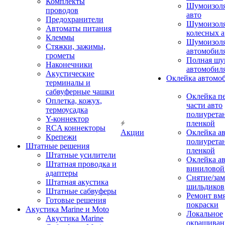
Комплекты
Шумоизол
проводов
авто
Предохранители
Шумоизоля
Автоматы питания
колесных а
Клеммы
Шумоизоля
Стяжки, зажимы,
автомобил
грометы
Полная шу
Наконечники
автомобил
Акустические
Оклейка автомо
терминалы и
сабвуферные чашки
Оклейка п
Оплетка, кожух,
части авто
термоусадка
полиурета
Y-коннектор
пленкой
RCA коннекторы
Акции
Оклейка а
Крепежи
полиурета
Штатные решения
пленкой
Штатные усилители
Оклейка а
Штатная проводка и
виниловой
адаптеры
Снятие/зам
Штатная акустика
шильдиков
Штатные сабвуферы
Ремонт вмя
Готовые решения
покраски
Акустика Marine и Moto
Локальное
Акустика Marine
окрашиван