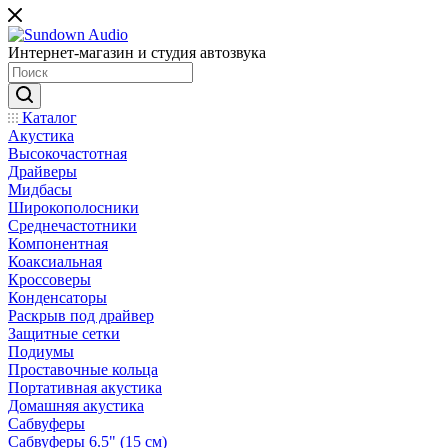
Интернет-магазин и студия автозвука
Каталог
Акустика
Высокочастотная
Драйверы
Мидбасы
Широкополосники
Среднечастотники
Компонентная
Коаксиальная
Кроссоверы
Конденсаторы
Раскрыв под драйвер
Защитные сетки
Подиумы
Проставочные кольца
Портативная акустика
Домашняя акустика
Сабвуферы
Сабвуферы 6.5" (15 см)