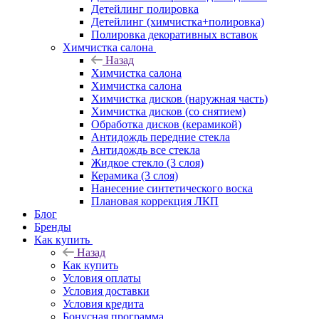
Детейлинг полировка
Детейлинг (химчистка+полировка)
Полировка декоративных вставок
Химчистка салона
Назад
Химчистка салона
Химчистка салона
Химчистка дисков (наружная часть)
Химчистка дисков (со снятием)
Обработка дисков (керамикой)
Антидождь передние стекла
Антидождь все стекла
Жидкое стекло (3 слоя)
Керамика (3 слоя)
Нанесение синтетического воска
Плановая коррекция ЛКП
Блог
Бренды
Как купить
Назад
Как купить
Условия оплаты
Условия доставки
Условия кредита
Бонусная программа