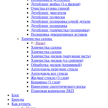
Детейлинг мойка (3-х фазная)
Очистка кузова глиной
Детейлинг двигателя
Детейлинг подвески
Детейлинг полировка одной детали
Детейлинг полировка
Детейлинг (химчистка+полировка)
Полировка декоративных вставок
Химчистка салона
Назад
Химчистка салона
Химчистка салона
Химчистка дисков (наружная часть)
Химчистка дисков (со снятием)
Обработка дисков (керамикой)
Антидождь передние стекла
Антидождь все стекла
Жидкое стекло (3 слоя)
Керамика (3 слоя)
Нанесение синтетического воска
Плановая коррекция ЛКП
Блог
Бренды
Как купить