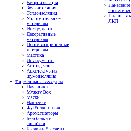
Виброизоляция
Нанесение
Звукоизоляция
синтетичес
Теплоизоляция
Плановая 
Уплотнительные
ЛКП
материалы
Инструменты
Декоративные
материалы
Противоскрипичные
материалы
Мастика
Инструменты
Автоодеяло
Архитектурная
шумоизоляция
Фирменные аксессуары
Наушники
Mystery Box
Маски
Наклейки
Футболки и поло
Ароматизаторы
Бейсболки и
снепбэки
Брелки и браслеты