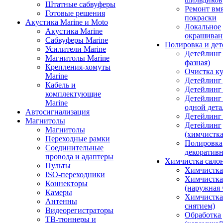
Штатные сабвуферы
Ремонт вмя
Готовые решения
покраски
Акустика Marine и Moto
Локальное
Акустика Marine
окрашиван
Сабвуферы Marine
Полировка и де
Усилители Marine
Детейлинг 
Магнитолы Marine
фазная)
Крепления-хомуты
Очистка ку
Marine
Детейлинг 
Кабель и
Детейлинг
комплектующие
Детейлинг
Marine
одной дета
Автосигнализация
Детейлинг
Магнитолы
Детейлинг
Магнитолы
(химчистк
Переходные рамки
Полировка
Соединительные
декоративн
провода и адаптеры
Химчистка сало
Пульты
Химчистка
ISO-переходники
Химчистка
Коннекторы
(наружная 
Камеры
Химчистка 
Антенны
снятием)
Видеорегистраторы
Обработка
ТВ-тюннеры и