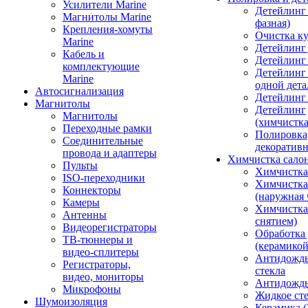
Усилители Marine
Детейлинг 
Магнитолы Marine
фазная)
Крепления-хомуты
Очистка ку
Marine
Детейлинг 
Кабель и
Детейлинг
комплектующие
Детейлинг
Marine
одной дета
Автосигнализация
Детейлинг
Магнитолы
Детейлинг
Магнитолы
(химчистк
Переходные рамки
Полировка
Соединительные
декоративн
провода и адаптеры
Химчистка сало
Пульты
Химчистка
ISO-переходники
Химчистка
Коннекторы
(наружная 
Камеры
Химчистка 
Антенны
снятием)
Видеорегистраторы
Обработка
ТВ-тюннеры и
(керамикой
видео-сплитеры
Антидождь
Регистраторы,
стекла
видео, мониторы
Антидождь 
Микрофоны
Жидкое сте
Шумоизоляция
Керамика (