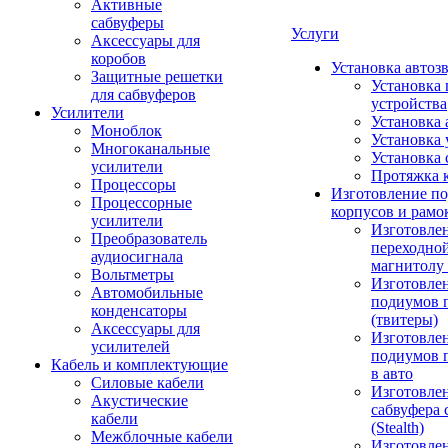
Активные
сабвуферы
Услуги
Аксессуары для
коробов
Установка автоз
Защитные решетки
Установка 
для сабвуферов
устройства
Усилители
Установка 
Моноблок
Установка 
Многоканальные
Установка 
усилители
Протяжка 
Процессоры
Изготовление п
Процессорные
корпусов и рамо
усилители
Изготовле
Преобразователь
переходно
аудиосигнала
магнитолу 
Вольтметры
Изготовле
Автомобильные
подиумов 
конденсаторы
(твитеры)
Аксессуары для
Изготовле
усилителей
подиумов 
Кабель и комплектующие
в авто
Силовые кабели
Изготовлен
Акустические
сабвуфера 
кабели
(Stealth)
Межблочные кабели
Изготовле