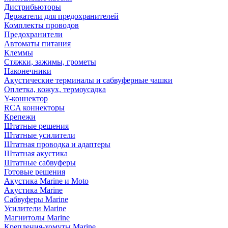
Дистрибьюторы
Держатели для предохранителей
Комплекты проводов
Предохранители
Автоматы питания
Клеммы
Стяжки, зажимы, грометы
Наконечники
Акустические терминалы и сабвуферные чашки
Оплетка, кожух, термоусадка
Y-коннектор
RCA коннекторы
Крепежи
Штатные решения
Штатные усилители
Штатная проводка и адаптеры
Штатная акустика
Штатные сабвуферы
Готовые решения
Акустика Marine и Moto
Акустика Marine
Сабвуферы Marine
Усилители Marine
Магнитолы Marine
Крепления-хомуты Marine