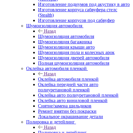
Изготовление подиумов под акустику в авто
Изготовление корпуса сабвуфера стелс
(Stealth)
Изготовление корпусов под сабвуфер
Шумоизоляция автомобиля
Назад
Шумоизоляция автомобиля
Шумоизоляция багажника
Шумоизоляция крыши авто
Шумоизоляция пола и колесных арок
Шумоизоляция дверей автомобиля
Полная шумоизоляция автомобиля
Оклейка автомобиля пленкой
Назад
Оклейка автомобиля пленкой
Оклейка передней части авто
полиуретановой пленкой
Оклейка авто полиуретановой пленкой
Оклейка авто виниловой пленкой
Снятие/замена шильдиков
Ремонт вмятин без покраски
Локальное окрашивание детали
Полировка и детейлинг
Назад
Полировка и детейлинг