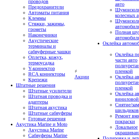
проводов
авто
Предохранители
Шумоизоля
Автоматы питания
колесных а
Клеммы
Шумоизоля
Стяжки, зажимы,
автомобил
грометы
Полная шу
Наконечники
автомобил
Акустические
Оклейка автомо
терминалы и
сабвуферные чашки
Оклейка п
Оплетка, кожух,
части авто
термоусадка
полиурета
Y-коннектор
пленкой
RCA коннекторы
Акции
Оклейка а
Крепежи
полиурета
Штатные решения
пленкой
Штатные усилители
Оклейка а
Штатная проводка и
виниловой
адаптеры
Снятие/зам
Штатная акустика
шильдиков
Штатные сабвуферы
Ремонт вмя
Готовые решения
покраски
Акустика Marine и Moto
Локальное
Акустика Marine
окрашиван
Сабвуферы Marine
Полировка и де