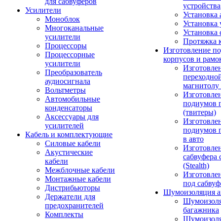
для сабвуферов
устройства
Усилители
Установка 
Моноблок
Установка 
Многоканальные
Установка 
усилители
Протяжка 
Процессоры
Изготовление п
Процессорные
корпусов и рамо
усилители
Изготовле
Преобразователь
переходно
аудиосигнала
магнитолу 
Вольтметры
Изготовле
Автомобильные
подиумов 
конденсаторы
(твитеры)
Аксессуары для
Изготовле
усилителей
подиумов 
Кабель и комплектующие
в авто
Силовые кабели
Изготовлен
Акустические
сабвуфера 
кабели
(Stealth)
Межблочные кабели
Изготовле
Монтажные кабели
под сабвуф
Дистрибьюторы
Шумоизоляция а
Держатели для
Шумоизол
предохранителей
багажника
Комплекты
Шумоизол