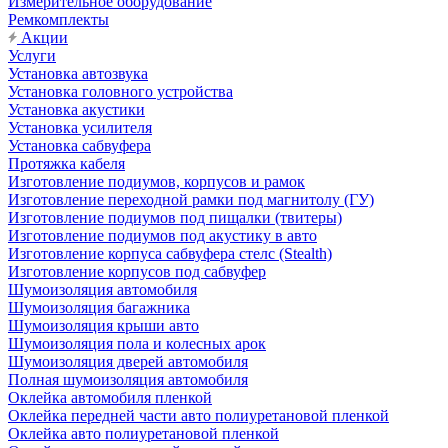
Измерительное оборудование
Ремкомплекты
Акции
Услуги
Установка автозвука
Установка головного устройства
Установка акустики
Установка усилителя
Установка сабвуфера
Протяжка кабеля
Изготовление подиумов, корпусов и рамок
Изготовление переходной рамки под магнитолу (ГУ)
Изготовление подиумов под пищалки (твитеры)
Изготовление подиумов под акустику в авто
Изготовление корпуса сабвуфера стелс (Stealth)
Изготовление корпусов под сабвуфер
Шумоизоляция автомобиля
Шумоизоляция багажника
Шумоизоляция крыши авто
Шумоизоляция пола и колесных арок
Шумоизоляция дверей автомобиля
Полная шумоизоляция автомобиля
Оклейка автомобиля пленкой
Оклейка передней части авто полиуретановой пленкой
Оклейка авто полиуретановой пленкой