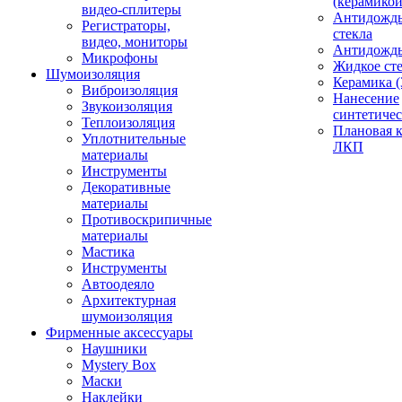
(керамикой
видео-сплитеры
Антидождь
Регистраторы,
стекла
видео, мониторы
Антидождь 
Микрофоны
Жидкое сте
Шумоизоляция
Керамика (
Виброизоляция
Нанесение
Звукоизоляция
синтетичес
Теплоизоляция
Плановая 
Уплотнительные
ЛКП
материалы
Инструменты
Декоративные
материалы
Противоскрипичные
материалы
Мастика
Инструменты
Автоодеяло
Архитектурная
шумоизоляция
Фирменные аксессуары
Наушники
Mystery Box
Маски
Наклейки