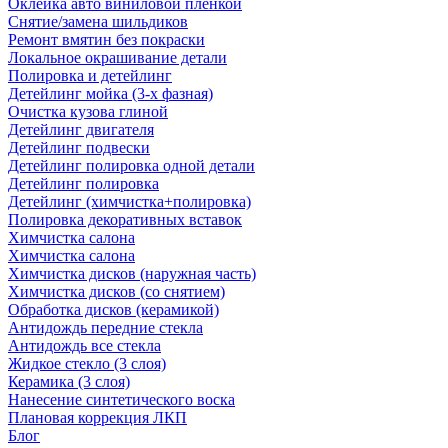
Оклейка авто виниловой пленкой
Снятие/замена шильдиков
Ремонт вмятин без покраски
Локальное окрашивание детали
Полировка и детейлинг
Детейлинг мойка (3-х фазная)
Очистка кузова глиной
Детейлинг двигателя
Детейлинг подвески
Детейлинг полировка одной детали
Детейлинг полировка
Детейлинг (химчистка+полировка)
Полировка декоративных вставок
Химчистка салона
Химчистка салона
Химчистка дисков (наружная часть)
Химчистка дисков (со снятием)
Обработка дисков (керамикой)
Антидождь передние стекла
Антидождь все стекла
Жидкое стекло (3 слоя)
Керамика (3 слоя)
Нанесение синтетического воска
Плановая коррекция ЛКП
Блог