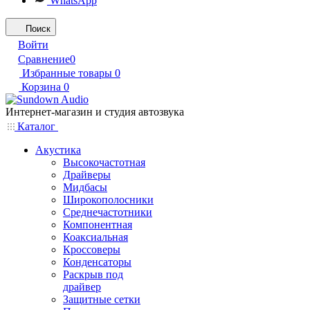
WhatsApp
Поиск
Войти
Сравнение
0
Избранные товары
0
Корзина
0
Интернет-магазин и студия автозвука
Каталог
Акустика
Высокочастотная
Драйверы
Мидбасы
Широкополосники
Среднечастотники
Компонентная
Коаксиальная
Кроссоверы
Конденсаторы
Раскрыв под
драйвер
Защитные сетки