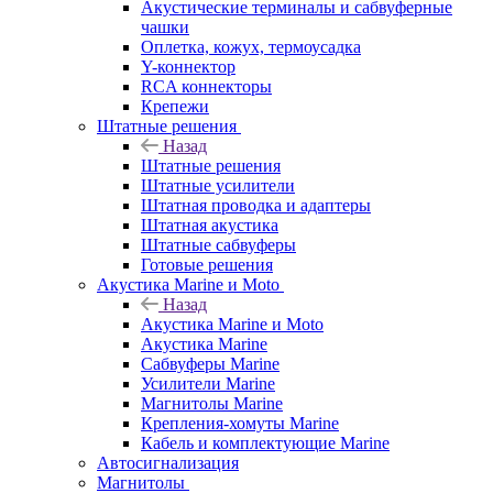
Акустические терминалы и сабвуферные
чашки
Оплетка, кожух, термоусадка
Y-коннектор
RCA коннекторы
Крепежи
Штатные решения
Назад
Штатные решения
Штатные усилители
Штатная проводка и адаптеры
Штатная акустика
Штатные сабвуферы
Готовые решения
Акустика Marine и Moto
Назад
Акустика Marine и Moto
Акустика Marine
Сабвуферы Marine
Усилители Marine
Магнитолы Marine
Крепления-хомуты Marine
Кабель и комплектующие Marine
Автосигнализация
Магнитолы