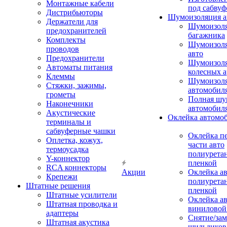
Монтажные кабели
под сабвуф
Дистрибьюторы
Шумоизоляция а
Держатели для
Шумоизол
предохранителей
багажника
Комплекты
Шумоизол
проводов
авто
Предохранители
Шумоизоля
Автоматы питания
колесных а
Клеммы
Шумоизоля
Стяжки, зажимы,
автомобил
грометы
Полная шу
Наконечники
автомобил
Акустические
Оклейка автомо
терминалы и
сабвуферные чашки
Оклейка п
Оплетка, кожух,
части авто
термоусадка
полиурета
Y-коннектор
пленкой
RCA коннекторы
Акции
Оклейка а
Крепежи
полиурета
Штатные решения
пленкой
Штатные усилители
Оклейка а
Штатная проводка и
виниловой
адаптеры
Снятие/зам
Штатная акустика
шильдиков