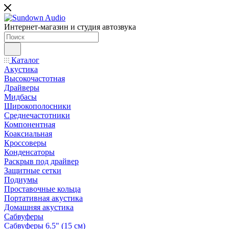
Интернет-магазин и студия автозвука
Каталог
Акустика
Высокочастотная
Драйверы
Мидбасы
Широкополосники
Среднечастотники
Компонентная
Коаксиальная
Кроссоверы
Конденсаторы
Раскрыв под драйвер
Защитные сетки
Подиумы
Проставочные кольца
Портативная акустика
Домашняя акустика
Сабвуферы
Сабвуферы 6.5" (15 см)