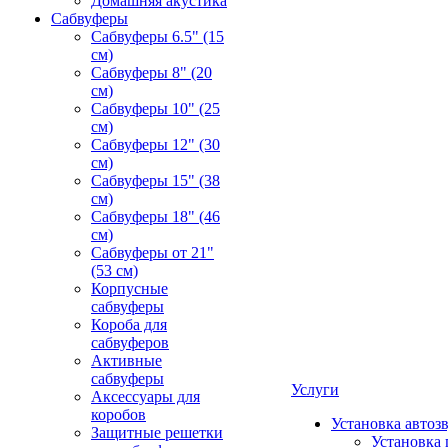
Домашняя акустика
Сабвуферы
Сабвуферы 6.5" (15
см)
Сабвуферы 8" (20
см)
Сабвуферы 10" (25
см)
Сабвуферы 12" (30
см)
Сабвуферы 15" (38
см)
Сабвуферы 18" (46
см)
Сабвуферы от 21"
(53 см)
Корпусные
сабвуферы
Короба для
сабвуферов
Активные
сабвуферы
Услуги
Аксессуары для
коробов
Установка автоз
Защитные решетки
Установка 