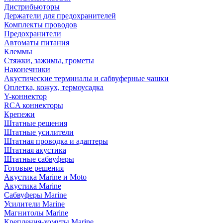
Дистрибьюторы
Держатели для предохранителей
Комплекты проводов
Предохранители
Автоматы питания
Клеммы
Стяжки, зажимы, грометы
Наконечники
Акустические терминалы и сабвуферные чашки
Оплетка, кожух, термоусадка
Y-коннектор
RCA коннекторы
Крепежи
Штатные решения
Штатные усилители
Штатная проводка и адаптеры
Штатная акустика
Штатные сабвуферы
Готовые решения
Акустика Marine и Moto
Акустика Marine
Сабвуферы Marine
Усилители Marine
Магнитолы Marine
Крепления-хомуты Marine