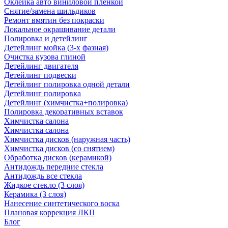
Оклейка авто виниловой пленкой
Снятие/замена шильдиков
Ремонт вмятин без покраски
Локальное окрашивание детали
Полировка и детейлинг
Детейлинг мойка (3-х фазная)
Очистка кузова глиной
Детейлинг двигателя
Детейлинг подвески
Детейлинг полировка одной детали
Детейлинг полировка
Детейлинг (химчистка+полировка)
Полировка декоративных вставок
Химчистка салона
Химчистка салона
Химчистка дисков (наружная часть)
Химчистка дисков (со снятием)
Обработка дисков (керамикой)
Антидождь передние стекла
Антидождь все стекла
Жидкое стекло (3 слоя)
Керамика (3 слоя)
Нанесение синтетического воска
Плановая коррекция ЛКП
Блог