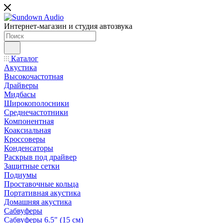
Интернет-магазин и студия автозвука
Каталог
Акустика
Высокочастотная
Драйверы
Мидбасы
Широкополосники
Среднечастотники
Компонентная
Коаксиальная
Кроссоверы
Конденсаторы
Раскрыв под драйвер
Защитные сетки
Подиумы
Проставочные кольца
Портативная акустика
Домашняя акустика
Сабвуферы
Сабвуферы 6.5" (15 см)