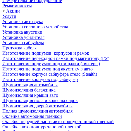
Измерительное оборудование
Ремкомплекты
Акции
Услуги
Установка автозвука
Установка головного устройства
Установка акустики
Установка усилителя
Установка сабвуфера
Протяжка кабеля
Изготовление подиумов, корпусов и рамок
Изготовление переходной рамки под магнитолу (ГУ)
Изготовление подиумов под пищалки (твитеры)
Изготовление подиумов под акустику в авто
Изготовление корпуса сабвуфера стелс (Stealth)
Изготовление корпусов под сабвуфер
Шумоизоляция автомобиля
Шумоизоляция багажника
Шумоизоляция крыши авто
Шумоизоляция пола и колесных арок
Шумоизоляция дверей автомобиля
Полная шумоизоляция автомобиля
Оклейка автомобиля пленкой
Оклейка передней части авто полиуретановой пленкой
Оклейка авто полиуретановой пленкой