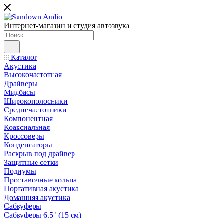
Интернет-магазин и студия автозвука
Каталог
Акустика
Высокочастотная
Драйверы
Мидбасы
Широкополосники
Среднечастотники
Компонентная
Коаксиальная
Кроссоверы
Конденсаторы
Раскрыв под драйвер
Защитные сетки
Подиумы
Проставочные кольца
Портативная акустика
Домашняя акустика
Сабвуферы
Сабвуферы 6.5" (15 см)