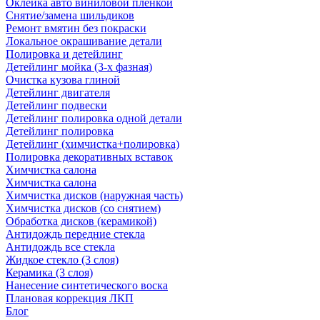
Оклейка авто виниловой пленкой
Снятие/замена шильдиков
Ремонт вмятин без покраски
Локальное окрашивание детали
Полировка и детейлинг
Детейлинг мойка (3-х фазная)
Очистка кузова глиной
Детейлинг двигателя
Детейлинг подвески
Детейлинг полировка одной детали
Детейлинг полировка
Детейлинг (химчистка+полировка)
Полировка декоративных вставок
Химчистка салона
Химчистка салона
Химчистка дисков (наружная часть)
Химчистка дисков (со снятием)
Обработка дисков (керамикой)
Антидождь передние стекла
Антидождь все стекла
Жидкое стекло (3 слоя)
Керамика (3 слоя)
Нанесение синтетического воска
Плановая коррекция ЛКП
Блог