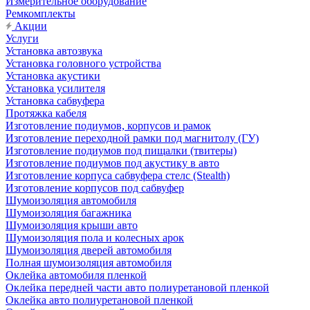
Измерительное оборудование
Ремкомплекты
Акции
Услуги
Установка автозвука
Установка головного устройства
Установка акустики
Установка усилителя
Установка сабвуфера
Протяжка кабеля
Изготовление подиумов, корпусов и рамок
Изготовление переходной рамки под магнитолу (ГУ)
Изготовление подиумов под пищалки (твитеры)
Изготовление подиумов под акустику в авто
Изготовление корпуса сабвуфера стелс (Stealth)
Изготовление корпусов под сабвуфер
Шумоизоляция автомобиля
Шумоизоляция багажника
Шумоизоляция крыши авто
Шумоизоляция пола и колесных арок
Шумоизоляция дверей автомобиля
Полная шумоизоляция автомобиля
Оклейка автомобиля пленкой
Оклейка передней части авто полиуретановой пленкой
Оклейка авто полиуретановой пленкой