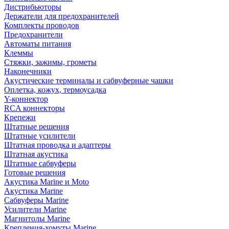
Дистрибьюторы
Держатели для предохранителей
Комплекты проводов
Предохранители
Автоматы питания
Клеммы
Стяжки, зажимы, грометы
Наконечники
Акустические терминалы и сабвуферные чашки
Оплетка, кожух, термоусадка
Y-коннектор
RCA коннекторы
Крепежи
Штатные решения
Штатные усилители
Штатная проводка и адаптеры
Штатная акустика
Штатные сабвуферы
Готовые решения
Акустика Marine и Moto
Акустика Marine
Сабвуферы Marine
Усилители Marine
Магнитолы Marine
Крепления-хомуты Marine