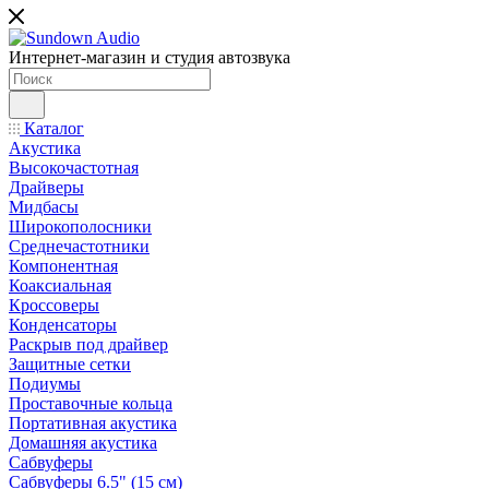
Интернет-магазин и студия автозвука
Каталог
Акустика
Высокочастотная
Драйверы
Мидбасы
Широкополосники
Среднечастотники
Компонентная
Коаксиальная
Кроссоверы
Конденсаторы
Раскрыв под драйвер
Защитные сетки
Подиумы
Проставочные кольца
Портативная акустика
Домашняя акустика
Сабвуферы
Сабвуферы 6.5" (15 см)