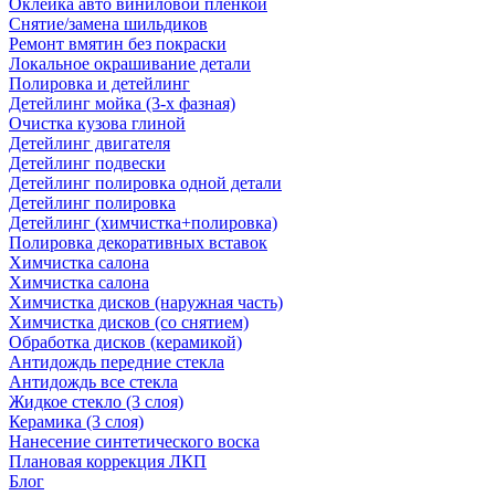
Оклейка авто виниловой пленкой
Снятие/замена шильдиков
Ремонт вмятин без покраски
Локальное окрашивание детали
Полировка и детейлинг
Детейлинг мойка (3-х фазная)
Очистка кузова глиной
Детейлинг двигателя
Детейлинг подвески
Детейлинг полировка одной детали
Детейлинг полировка
Детейлинг (химчистка+полировка)
Полировка декоративных вставок
Химчистка салона
Химчистка салона
Химчистка дисков (наружная часть)
Химчистка дисков (со снятием)
Обработка дисков (керамикой)
Антидождь передние стекла
Антидождь все стекла
Жидкое стекло (3 слоя)
Керамика (3 слоя)
Нанесение синтетического воска
Плановая коррекция ЛКП
Блог