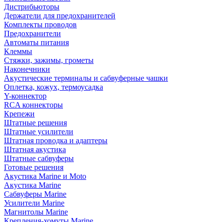
Дистрибьюторы
Держатели для предохранителей
Комплекты проводов
Предохранители
Автоматы питания
Клеммы
Стяжки, зажимы, грометы
Наконечники
Акустические терминалы и сабвуферные чашки
Оплетка, кожух, термоусадка
Y-коннектор
RCA коннекторы
Крепежи
Штатные решения
Штатные усилители
Штатная проводка и адаптеры
Штатная акустика
Штатные сабвуферы
Готовые решения
Акустика Marine и Moto
Акустика Marine
Сабвуферы Marine
Усилители Marine
Магнитолы Marine
Крепления-хомуты Marine