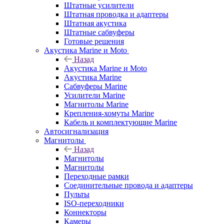
Штатные усилители
Штатная проводка и адаптеры
Штатная акустика
Штатные сабвуферы
Готовые решения
Акустика Marine и Moto
Назад
Акустика Marine и Moto
Акустика Marine
Сабвуферы Marine
Усилители Marine
Магнитолы Marine
Крепления-хомуты Marine
Кабель и комплектующие Marine
Автосигнализация
Магнитолы
Назад
Магнитолы
Магнитолы
Переходные рамки
Соединительные провода и адаптеры
Пульты
ISO-переходники
Коннекторы
Камеры