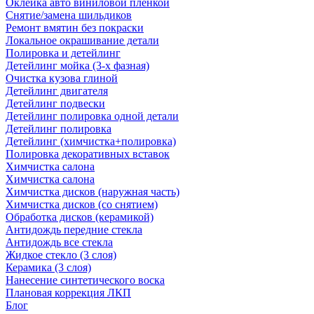
Оклейка авто виниловой пленкой
Снятие/замена шильдиков
Ремонт вмятин без покраски
Локальное окрашивание детали
Полировка и детейлинг
Детейлинг мойка (3-х фазная)
Очистка кузова глиной
Детейлинг двигателя
Детейлинг подвески
Детейлинг полировка одной детали
Детейлинг полировка
Детейлинг (химчистка+полировка)
Полировка декоративных вставок
Химчистка салона
Химчистка салона
Химчистка дисков (наружная часть)
Химчистка дисков (со снятием)
Обработка дисков (керамикой)
Антидождь передние стекла
Антидождь все стекла
Жидкое стекло (3 слоя)
Керамика (3 слоя)
Нанесение синтетического воска
Плановая коррекция ЛКП
Блог