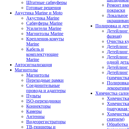
Штатные сабвуферы
Ремонт вмя
Готовые решения
покраски
Акустика Marine и Moto
Локальное
Акустика Marine
окрашиван
Сабвуферы Marine
Полировка и де
Усилители Marine
Детейлинг 
Магнитолы Marine
фазная)
Крепления-хомуты
Очистка ку
Marine
Детейлинг 
Кабель и
Детейлинг
комплектующие
Детейлинг
Marine
одной дета
Автосигнализация
Детейлинг
Магнитолы
Детейлинг
Магнитолы
(химчистк
Переходные рамки
Полировка
Соединительные
декоративн
провода и адаптеры
Химчистка сало
Пульты
Химчистка
ISO-переходники
Химчистка
Коннекторы
(наружная 
Камеры
Химчистка 
Антенны
снятием)
Видеорегистраторы
Обработка
ТВ-тюннеры и