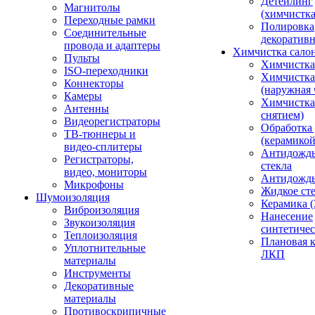
Детейлинг
Магнитолы
(химчистк
Переходные рамки
Полировка
Соединительные
декоративн
провода и адаптеры
Химчистка сало
Пульты
Химчистка
ISO-переходники
Химчистка
Коннекторы
(наружная 
Камеры
Химчистка 
Антенны
снятием)
Видеорегистраторы
Обработка
ТВ-тюннеры и
(керамикой
видео-сплитеры
Антидождь
Регистраторы,
стекла
видео, мониторы
Антидождь 
Микрофоны
Жидкое сте
Шумоизоляция
Керамика (
Виброизоляция
Нанесение
Звукоизоляция
синтетичес
Теплоизоляция
Плановая 
Уплотнительные
ЛКП
материалы
Инструменты
Декоративные
материалы
Противоскрипичные