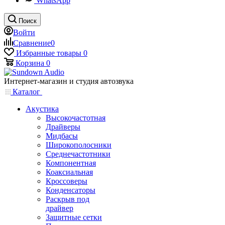
WhatsApp
Поиск
Войти
Сравнение
0
Избранные товары
0
Корзина
0
Интернет-магазин и студия автозвука
Каталог
Акустика
Высокочастотная
Драйверы
Мидбасы
Широкополосники
Среднечастотники
Компонентная
Коаксиальная
Кроссоверы
Конденсаторы
Раскрыв под
драйвер
Защитные сетки