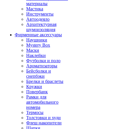
материалы
Мастика
Инструменты
Автоодеяло
Архитектурная
шумоизоляция
Фирменные аксессуары
Наушники
Mystery Box
Маски
Наклейки
Футболки и поло
Ароматизаторы
Бейсболки и
снепбэки
Брелки и браслеты
Кружки
Повербанк
Рамки для
автомобильного
номера
Термосы
Толстовки и худи
Флеш накопители
Шапки