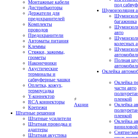
Монтажные кабели
под сабвуф
Дистрибьюторы
Шумоизоляция а
Держатели для
Шумоизол
предохранителей
багажника
Комплекты
Шумоизол
проводов
авто
Предохранители
Шумоизоля
Автоматы питания
колесных а
Клеммы
Шумоизоля
Стяжки, зажимы,
автомобил
грометы
Полная шу
Наконечники
автомобил
Акустические
Оклейка автомо
терминалы и
сабвуферные чашки
Оклейка п
Оплетка, кожух,
части авто
термоусадка
полиурета
Y-коннектор
пленкой
RCA коннекторы
Акции
Оклейка а
Крепежи
полиурета
Штатные решения
пленкой
Штатные усилители
Оклейка а
Штатная проводка и
виниловой
адаптеры
Снятие/зам
Штатная акустика
шильдиков