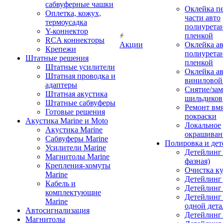
сабвуферные чашки
Оклейка п
Оплетка, кожух,
части авто
термоусадка
полиурета
Y-коннектор
пленкой
RCA коннекторы
Акции
Оклейка а
Крепежи
полиурета
Штатные решения
пленкой
Штатные усилители
Оклейка а
Штатная проводка и
виниловой
адаптеры
Снятие/зам
Штатная акустика
шильдиков
Штатные сабвуферы
Ремонт вмя
Готовые решения
покраски
Акустика Marine и Moto
Локальное
Акустика Marine
окрашиван
Сабвуферы Marine
Полировка и де
Усилители Marine
Детейлинг 
Магнитолы Marine
фазная)
Крепления-хомуты
Очистка ку
Marine
Детейлинг 
Кабель и
Детейлинг
комплектующие
Детейлинг
Marine
одной дета
Автосигнализация
Детейлинг
Магнитолы