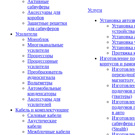
Активные
сабвуферы
Услуги
Аксессуары для
коробов
Установка автоз
Защитные решетки
Установка 
для сабвуферов
устройства
Усилители
Установка 
Моноблок
Установка 
Многоканальные
Установка 
усилители
Протяжка 
Процессоры
Изготовление п
Процессорные
корпусов и рамо
усилители
Изготовле
Преобразователь
переходно
аудиосигнала
магнитолу 
Вольтметры
Изготовле
Автомобильные
подиумов 
конденсаторы
(твитеры)
Аксессуары для
Изготовле
усилителей
подиумов 
Кабель и комплектующие
в авто
Силовые кабели
Изготовлен
Акустические
сабвуфера 
кабели
(Stealth)
Межблочные кабели
Изготовле