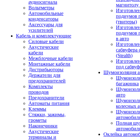
аудиосигнала
магнитолу 
Вольтметры
Изготовле
Автомобильные
подиумов 
конденсаторы
(твитеры)
Аксессуары для
Изготовле
усилителей
подиумов 
Кабель и комплектующие
в авто
Силовые кабели
Изготовлен
Акустические
сабвуфера 
кабели
(Stealth)
Межблочные кабели
Изготовле
Монтажные кабели
под сабвуф
Дистрибьюторы
Шумоизоляция а
Держатели для
Шумоизол
предохранителей
багажника
Комплекты
Шумоизол
проводов
авто
Предохранители
Шумоизоля
Автоматы питания
колесных а
Клеммы
Шумоизоля
Стяжки, зажимы,
автомобил
грометы
Полная шу
Наконечники
автомобил
Акустические
Оклейка автомо
терминалы и