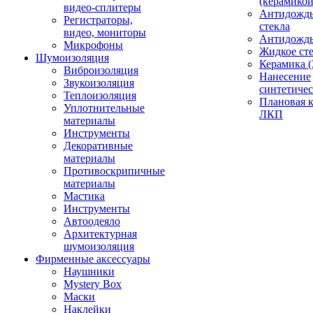
(керамикой
видео-сплитеры
Антидождь
Регистраторы,
стекла
видео, мониторы
Антидождь 
Микрофоны
Жидкое сте
Шумоизоляция
Керамика (
Виброизоляция
Нанесение
Звукоизоляция
синтетичес
Теплоизоляция
Плановая 
Уплотнительные
ЛКП
материалы
Инструменты
Декоративные
материалы
Противоскрипичные
материалы
Мастика
Инструменты
Автоодеяло
Архитектурная
шумоизоляция
Фирменные аксессуары
Наушники
Mystery Box
Маски
Наклейки