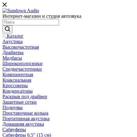
Интернет-магазин и студия автозвука
Каталог
Акустика
Высокочастотная
Драйверы
Мидбасы
Широкополосники
Среднечастотники
Компонентная
Коаксиальная
Кроссоверы
Конденсаторы
Раскрыв под драйвер
Защитные сетки
Подиумы
Проставочные кольца
Портативная акустика
Домашняя акустика
Сабвуферы
Сабвуферы 6.5" (15 см)