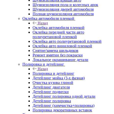
Шумоизоляция крыши авто
Шумоизоляция пола и колесных арок
Шумоизоляция дверей автомобиля
Полная шумоизоляция автомобиля
Оклейка автомобиля пленкой
Назад
Оклейка автомобиля пленкой
Оклейка передней части авто
полиуретановой пленкой
Оклейка авто полиуретановой пленкой
Оклейка авто виниловой пленкой
Снятие/замена шильдиков
Ремонт вмятин без покраски
Локальное окрашивание детали
Полировка и детейлинг
Назад
Полировка и детейлинг
Детейлинг мойка (3-х фазная)
Очистка кузова глиной
Детейлинг двигателя
Детейлинг подвески
Детейлинг полировка одной детали
Детейлинг полировка
Детейлинг (химчистка+полировка)
Полировка декоративных вставок