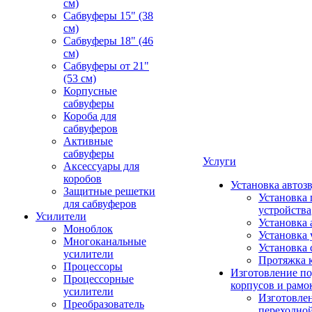
см)
Сабвуферы 15" (38
см)
Сабвуферы 18" (46
см)
Сабвуферы от 21"
(53 см)
Корпусные
сабвуферы
Короба для
сабвуферов
Активные
сабвуферы
Услуги
Аксессуары для
коробов
Установка автоз
Защитные решетки
Установка 
для сабвуферов
устройства
Усилители
Установка 
Моноблок
Установка 
Многоканальные
Установка 
усилители
Протяжка 
Процессоры
Изготовление п
Процессорные
корпусов и рамо
усилители
Изготовле
Преобразователь
переходно