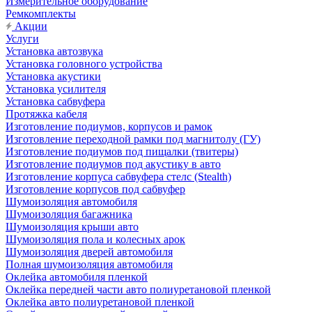
Измерительное оборудование
Ремкомплекты
Акции
Услуги
Установка автозвука
Установка головного устройства
Установка акустики
Установка усилителя
Установка сабвуфера
Протяжка кабеля
Изготовление подиумов, корпусов и рамок
Изготовление переходной рамки под магнитолу (ГУ)
Изготовление подиумов под пищалки (твитеры)
Изготовление подиумов под акустику в авто
Изготовление корпуса сабвуфера стелс (Stealth)
Изготовление корпусов под сабвуфер
Шумоизоляция автомобиля
Шумоизоляция багажника
Шумоизоляция крыши авто
Шумоизоляция пола и колесных арок
Шумоизоляция дверей автомобиля
Полная шумоизоляция автомобиля
Оклейка автомобиля пленкой
Оклейка передней части авто полиуретановой пленкой
Оклейка авто полиуретановой пленкой